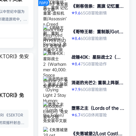
TOP3
《刺客信条：黑旗 记忆重
置-虚拟机版/Assassin’s Cr
款以中世纪中国为
65GB
冒险
剧情
9.6
★
eed Black Flag Resynced
市建造游戏中，规
HYPERVISOR》免安装中文
版
心。你从一名朴实
《哥特王朝：重制版/Gothi
渐进地规划、生产
c 1 Remake》免安装中文
60GB
冒险
剧情
8.4
★
版
管理村民，搭建生
让你的村落以自己
战锤40K：星际战士2（Wa
—无压力，并享受
rhammer 40,000: Space
75GB
冒险
动作
8.4
★
就感。 探索三大
Marine 2）免安装中文版
、沙漠平原与肥沃
独特资源、挑战与
消逝的光芒2: 重装上阵版
景致。地貌不仅是
（Dying Light 2 Stay Hu
60GB
冒险
剧情
7.9
★
man: Reloaded Edition）
KTORI》免
的策略与可达成的
免安装中文版
…
堕落之主（Lords of the F
allen）免安装中文版
45GB
休闲
冒险
6.7
I 《SEKTOR
★
的双摇杆射击游
技音乐的激烈。谨
《失落城堡2/Lost Castle