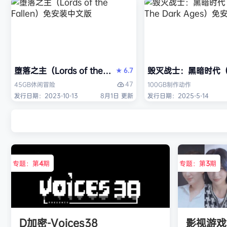
堕落之主（Lords of the Fallen）免安装中文版
毁灭战士：黑暗时代（DO
6.7
★
47
45GB
休闲
冒险
100GB
制作
动作
发行日期：2023-10-13
8月1日 更新
发行日期：2025-5-14
专题：第
4
期
专题：第
3
期
D加密-Voices38
影视游戏