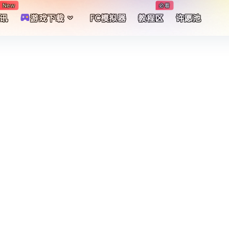
New
必看
讯
游戏下载
FC模拟器
教程区
许愿池