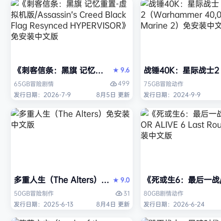
《刺客信条：黑旗 记忆重置-虚拟机版/Assassin’s Creed Bl
战锤40K：星际战士2（W
9.6
★
499
65GB
冒险
剧情
75GB
冒险
动作
发行日期：2026-7-9
8月5日 更新
发行日期：2024-9-9
多重人生（The Alters）免安装中文版
《死或生6：最后一战/DE
9.0
★
31
50GB
冒险
制作
80GB
剧情
动作
发行日期：2025-6-13
8月4日 更新
发行日期：2026-6-24