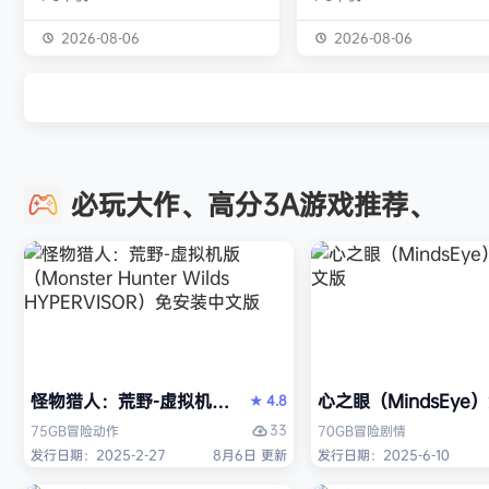
独属于你的强大构筑 装备获取 游戏
虚幻引擎的帮助下，使用已
中的[装备][技能][护身符]主要通过
图形技术和机制以丰富多彩
2026-08-06
2026-08-06
与怪物战斗胜利后随机获得 并可通
现游戏世界。 玩家将看到一
过[打造]、[合成]等系统将装备打造
的世界，令人兴奋的任务，
成[绝世神器]从而战胜更加强大的怪
的情节和谜题。 英雄将面临
物 社交媒体 官方1群：190422729
的战斗和与老板的战斗，无
章节&难度 游戏主要拥有5个章节，
面上还是在地牢里。 你必须
必玩大作、高分3A游戏推荐、
每个大型章节有若干小关卡。 难度
组由命运聚集的五个角色来
可分为：…
伟大的使命-从古老的邪恶中
球！ 一个古老…
怪物猎人：荒野-虚拟机版（Monster Hunter Wilds HY
心之眼（MindsEy
4.8
★
33
75GB
冒险
动作
70GB
冒险
剧情
发行日期：2025-2-27
8月6日 更新
发行日期：2025-6-10