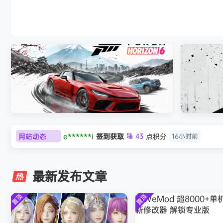
《剑星/Stellar Blade》本体+修改器
网站动态
e******i
签到获取
43
点积分
16小时前
极限竞速：地平线6（Forza Horizon 6）免
《原子之心/
欢迎
Q*H
加入本站
8月6日
安装中文版
欢迎
e******i
加入本站
8月6日
最新发布文章
普洱
签到获取
39
点积分
8月6日
欢迎
普洱
加入本站
8月6日
置顶
置顶
欢迎
0**3
加入本站
8月6日
欢迎
c***s
加入本站
8月6日