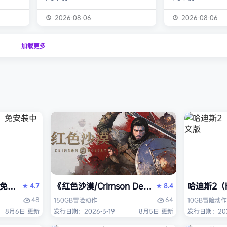
经熟悉的
生物学家，与被称为“沃德灵”的生物
慎选择升级项目，
的方式呈
神经链接。不断孵化、培育、升级、
置身风云变幻的战
2026-08-06
2026-08-06
个开放
进化你的沃德灵伙伴们，与它们一同
地敌人和恢弘的头
一个有趣
对抗寄生疫病，夺回被腐败蹂躏的绿
全神贯注，玩法令
加载更多
与怪物
色星球。 忘掉作为人类的行为直
配合视觉冲击和震
论是在表
觉，这次你将化身沃德灵，与它们神
进入完全不同的意
扮演一
经连接，以第三人称射击作为核心，
洁纯粹，单局游戏
完成一项
充分利用不同沃德灵的射击风格应对
战，重玩度很高。 
拯救地
多变的战场局面，并且在闪避、格
式包含五个世界，
挡、反击等技能的配…
人种…
PERVISOR）免安装中文版
e）免安装中文版
《红色沙漠/Crimson Desert》免安装中文版
哈迪斯2（H
4.7
8.4
★
★
48
64
150GB
冒险
动作
10GB
冒险
动作
8月6日 更新
发行日期：2026-3-19
8月5日 更新
发行日期：202