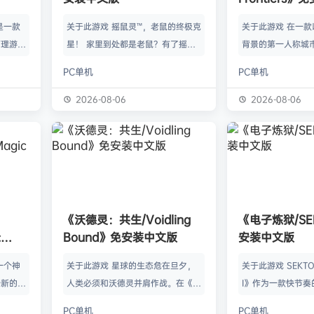
》是一款
关于此游戏 摇鼠灵™，老鼠的终极克
关于此游戏 在一
管理游
星！ 家里到处都是老鼠？有了摇鼠
背景的第一人称城
群，让族
灵™，彻底告别鼠患！全新手段，杀
划、建造并放松身
PC单机
PC单机
类题材的
灭所有不速之客！拿在手上大力摇，
的工匠起步，循序
游太空滋
剩下的交给摇鼠灵™就行了。不用夹
并筑起宏伟建筑。
2026-08-06
2026-08-06
会感激你
子，不会搞得乱糟糟，也不用偷偷摸
产链，打磨物流，
鸟群没了
摸丢死老鼠！ 有了摇鼠灵™，一切尽
的节奏繁荣发展—
，这也只
在掌握！把那只老鼠摇到服从，看着
精巧系统带来的成
描附近
“鼠条”填满。摇得多了，就能慢慢彻
区域——山间隘口
各种隐藏
底解决你的问题了。摇鼠灵™起效
河谷——各自拥有
，也可能
快，用法简单，效果绝佳，让你的烦
令人忍不住截图的
《沃德灵：共生/Voidling
《电子炼狱/SE
设施，以
恼瞬间无影无踪。 为什么选择摇鼠
背景；它会塑造你
:
Bound》免安装中文版
安装中文版
灵™？ 轻松…
目标。发掘古老工
安装中文
一个神
关于此游戏 星球的生态危在旦夕，
关于此游戏 SEKTOR
个新的幻
人类必须和沃德灵并肩作战。在《沃
I》作为一款快节奏
。 在
德灵：共生》中，你将扮演一名太空
戏，融合了硬式科
PC单机
PC单机