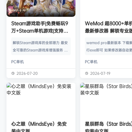
欢迎
V****y
加入本站
8月6日
欢迎
j***j
加入本站
8月6日
欢迎
1******4
加入本站
8月5日
l***g
签到获取
28
点积分
8月5日
Steam游戏助手|免费畅玩9
WeMod 超8000+
w******g
签到获取
49
点积分
8月4日
万+Steam单机游戏|支持D
最新修改器 解锁专业
欢迎
w******g
加入本站
8月4日
加密以及育碧D加密授权
解锁Steam游戏库的全部潜力 最安
wemod pro最新版本 下载
欢迎
D****Z
加入本站
13小时前
全可靠的Steam游戏库增强服务 工
行exe即可 如果修改器自动更
欢迎
有*酱
加入本站
15小时前
具优点： 不修改任何电脑设置、不
旧修改器目录 resources\ap
PC单机
PC单机
修改任何steam设置、安全可靠、
r 这个文件替换到新版的即可
可入库游戏总数 94000+、无视已
Mod 目前支持超过千款热门
2026-07-20
2026-07-19
下架和锁区游戏、支持大多数游戏联
且每周都会追加游戏列表。
机。 无需为每一款游戏单独付费，
修改器原作者都入驻了，所
只需支付一次工具费用或订阅费，即
内容更新应该也是最全、最
可永久访问工具库内的成千上万款游
千款游戏听起来不多，但其
戏，包括昂贵的3A大作。 极大地降
盖了主流热门游戏【资源名
低了玩游戏的经济门槛，让玩家可以
emod pro【资源版本】：
心之眼（MindsEye）免安
星辰群岛（Star Bird
无压力地尝试各种类型的游戏。操
大…
装中文版
安装中文版
作…