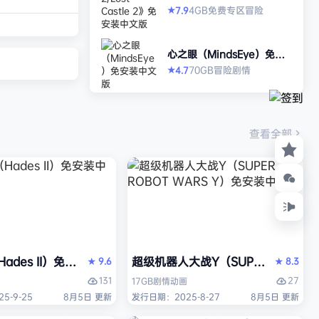
打造强大的构筑，
2》免安装中文版
4GB
免费专区
冒险
7.9
★
场，迎战源源不断
目。这款游戏需要
心之眼（MindsEye）免安
人肾上腺素飙升，
装中文版
70GB
冒险
剧情
4.7
★
撼音乐，可以令你
识状态。 玩法简
耗时较短，大量挑
游戏特色 战役模
查看全部
关卡动态变化，敌
ades II）免安装中文版
超级机器人大战Y（SUPER ROBOT
9.6
8.3
★
★
131
27
17GB
剧情
动画
5-9-25
8月5日 更新
发行日期：2025-8-27
8月5日 更新