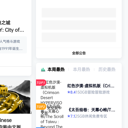
狼之城
 City of
s）免安装中文版
的人气格斗游戏
1991年诞生以
全部公告
年代格斗游戏的热
狼 -MARK OF
本周最热
本月最热
历史最热
』起，时隔26年，
传说 City of
TOP1
终于登场！ ■新实装
红色沙漠-虚拟机版（Crims
on Desert HYPERVISO
系统”！ 新实装
150GB
冒险
冒险游戏
8.4
★
R）免安装中文版
以从战斗开始发动各
武技”、“REV加
TOP2
《太吾绘卷：天幕心帷/The
…
Scroll of Taiwu : Beyond
25GB
休闲
免费专区
7.1
★
The Dom》免安装中文版
nese
》免安装中文版