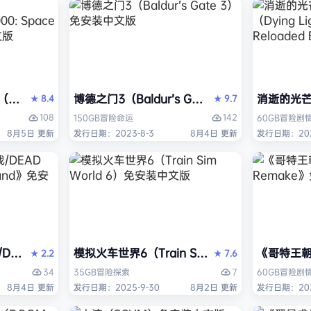
ack Flag Resynced HYPERVISOR》免安装中文版
arhammer 40,000: Space Marine 2）免安装中文版
博德之门3（Baldur’s Gate 3）免安装中文版
消逝的光芒2:
8.4
9.7
★
★
108
142
150GB
冒险
命运
60GB
冒险
剧
8月5日 更新
发行日期：2023-8-3
8月4日 更新
发行日期：202
AD OR ALIVE 6 Last Round》免安装中文版
模拟火车世界6（Train Sim World 6）免安装
《哥特王朝：
2.2
7.6
★
★
34
7
35GB
冒险
探索
60GB
冒险
剧
8月4日 更新
发行日期：2025-9-30
8月2日 更新
发行日期：202