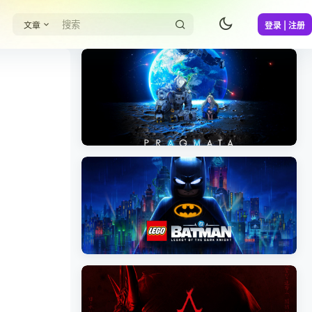
文章
登录 | 注册
《识质存在/PRAGMATA》免安装中文版
《乐高蝙蝠侠：黑暗骑士之遗/LEGO