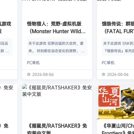
单机游戏
怪物猎人：荒野-虚拟机版
饿狼传说：群
版
（Monster Hunter Wilds
（FATAL FURY:
HYPERVISOR）免安装中文
the Wolve
解压运
关于此游戏 狂野凶猛的大自然，袭
关于此游戏 SNK
版
新 把
来。 时刻都在动态变化的原野。 这
『饿狼传说』系列自
p.asa
是个关于生活在具有两面性的世界中
来一直引领着90
PC单机
PC单机
。 We
的怪物与人们的故事。 你会化为以
潮。从1999年的『饿
游戏，
狩猎强大怪物为生的“猎人”，使用狩
THE WOLVES-
2026-08-06
2026-08-06
由于很多
猎获得的素材打造更强的武器防具，
系列的最新作品『饿狼
以修改器
并逐渐解明这个世界与人们之间的关
the Wolves』
及时的。
联。 进化的狩猎动作，寻求连续不
了加速兴奋的“REV
实已经涵
断的沉浸感，究极的狩猎体验正等待
的“REV系统”可
称】：w
你的到来。 故事 数年前，在公会还
种特殊攻击！“REV
【资源
没有调查过的未踏足领域“封禁之地”
速”，还有S.P.G.区
s）免
《摇鼠灵/RATSHAKER》免
《华夏山河/Chi
的边境上，一名少年“纳塔”获救。
安装中文版
Frontiers
公会根…