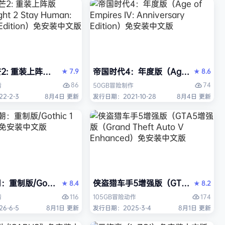
 重装上阵版（Dying Light 2 Stay Human: Reloaded E
帝国时代4：年度版（Age of Empires 
7.9
8.6
★
★
86
74
情
50GB
冒险
制作
2-2-3
8月4日 更新
发行日期：2021-10-28
8月4日 更新
中文版
重制版/Gothic 1 Remake》免安装中文版
侠盗猎车手5增强版（GTA5增强版（Gran
8.4
8.2
★
★
116
174
情
105GB
冒险
动作
6-6-5
8月1日 更新
发行日期：2025-3-4
8月1日 更新