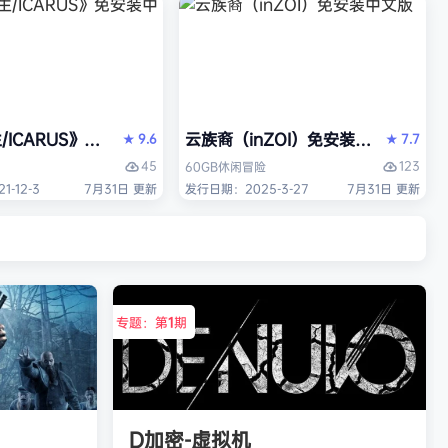
/ICARUS》免安装中文版
云族裔（inZOI）免安装中文版
9.6
7.7
★
★
45
123
60GB
休闲
冒险
-12-3
7月31日 更新
发行日期：2025-3-27
7月31日 更新
专题：第
1
期
D加密-虚拟机