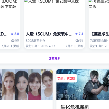
OM: The Dark Ages）免安装中文版
人渣（SCUM）免安装中文版
《翼星求生
8.8
7.4
★
★
50
85
80GB
冒险
制作
7GB
冒险
制作
7月31日 更新
发行日期：2025-6-17
7月31日 更新
发行日期：2021
加载更多
专题：第
2
期
生化危机系列