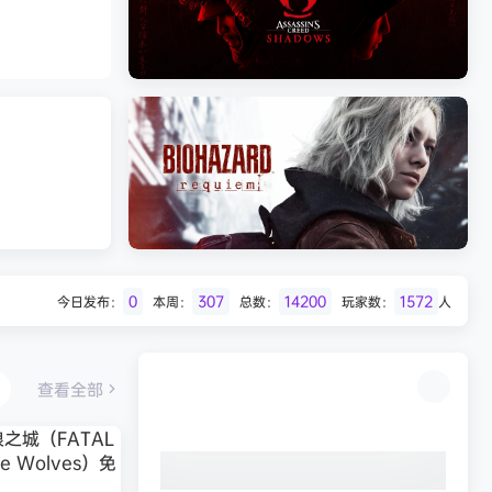
Batman: Legacy of the Dark Knight》
免安装中文版
《刺客信条：影/Assassin’s Creed
Shadows》免安装版，非虚拟机
0
307
14200
1572
今日发布：
本周：
总数：
玩家数：
人
Desert
生化危机9：安魂曲（Resident Evil
Requiem）免安装中文版
查看全部