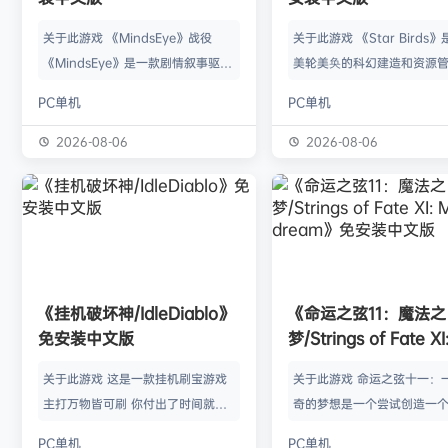
关于此游戏 《MindsEye》战役
关于此游戏 《Star Birds
《MindsEye》是一款剧情叙事驱动
美轮美奂的科幻建造和资源
的惊悚风格单人动作冒险游戏，故事
戏，你将指引遨游太空的鸟
PC单机
PC单机
背景设定在近未来沙漠城市红石城。
群繁盛起来。不论是熟知此
你将扮演雅各布·迪亚兹——一名退
老手玩家，还是只想浅尝神
2026-08-06
2026-08-06
役士兵，因被植入了神秘的神经植入
味的路人过客，星辰群鸟都
体而饱受支离破碎的记忆困扰。在电
的陪伴。什么，你说是因为
影化叙事的战役中，你将执行任务、
你，就立马出乱子？哎呀呀
揭开过往谜团，并直面一场涉及失控
是其中一个原因而已啦。 扫
人工智能、腐败企业与无序军事力量
的小行星，操纵漫游车揭露
的惊天阴谋——这场危机的波及范围
的资源，可能是冰块和金属
《挂机破坏神/IdleDiablo》
《命运之弦11：魔法之
远不止红石城本身。 红石城 红石城
是某些未知之物。建造生产
免安装中文版
梦/Strings of Fate XI
是…
便开采资…
Magic dream》免
关于此游戏 这是一款挂机刷宝游戏
关于此游戏 命运之弦十一：
版
主打万物皆可刷 你付出了时间就必
奇的梦想是一个尝试创造一
然会有所收获 没有最强的装备 只有
想冒险世界的RPG类型的球迷
PC单机
PC单机