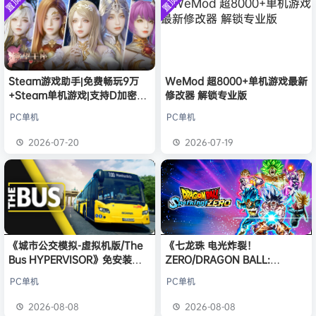
置顶
置顶
中文版
欢迎
q********6
加入本站
安装中文
23小时前
）免安装
版
中文版
大**颠
签到获取
64
点积分
8月8日
欢迎
大**颠
加入本站
8月8日
欢迎
我*的
加入本站
8月8日
欢迎
D****Z
加入本站
8月7日
Steam游戏助手|免费畅玩9万
WeMod 超8000+单机游戏最新
+Steam单机游戏|支持D加密以
修改器 解锁专业版
欢迎
有*酱
加入本站
8月7日
及育碧D加密授权
e******i
签到获取
43
点积分
8月7日
PC单机
PC单机
欢迎
Q*H
加入本站
8月6日
2026-07-20
2026-07-19
欢迎
e******i
加入本站
8月6日
《城市公交模拟-虚拟机版/The
《七龙珠 电光炸裂！
Bus HYPERVISOR》免安装中
ZERO/DRAGON BALL:
文版
Sparking! ZERO》免安装中文
PC单机
PC单机
版
2026-08-08
2026-08-08