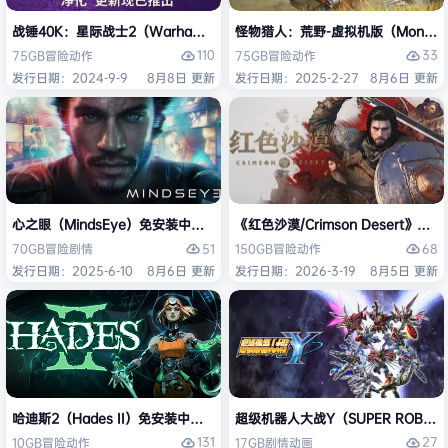
战锤40K：星际战士2（Warhammer 40,000: Space Marine 2）免安装
怪物猎人：荒野-虚拟机版（Monster H
110
33
75GB
冒险
动作
75GB
冒险
动作
发行日期：2024-9-9
8月8日 更新
发行日期：2025-2-27
8月6日 更新
心之眼（MindsEye）免安装中文版
《红色沙漠/Crimson Desert》免
51
68
70GB
冒险
剧情
150GB
冒险
动作
发行日期：2025-6-10
8月6日 更新
发行日期：2026-3-19
8月5日 更新
哈迪斯2（Hades II）免安装中文版
超级机器人大战Y（SUPER ROBOT
131
27
10GB
冒险
动作
17GB
剧情
动画