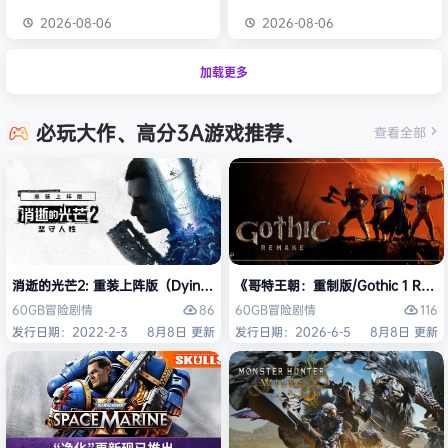
2026-08-06
2026-08-06
加载更多
必玩大作、高分3A游戏推荐、
查看全部
消逝的光芒2: 重装上阵版（Dying Light 2 Stay Human: Reloaded Ed
《哥特王朝：重制版/Gothic 1 Re
86
116
60GB
冒险
剧情
60GB
冒险
剧情
发行日期：2022-2-3
8月8日 更新
发行日期：2026-6-5
8月8日 更新