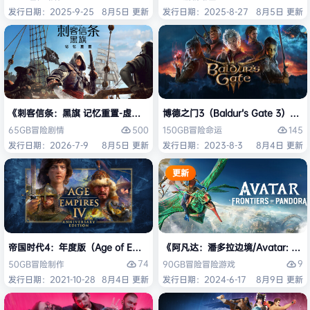
发行日期：2025-9-25
8月5日 更新
发行日期：2025-8-27
8月5日 更新
《刺客信条：黑旗 记忆重置-虚拟机版/Assassin’s Creed Black Flag Re
博德之门3（Baldur’s Gate 3）
500
145
65GB
冒险
剧情
150GB
冒险
命运
发行日期：2026-7-9
8月5日 更新
发行日期：2023-8-3
8月4日 更新
更新
帝国时代4：年度版（Age of Empires IV: Anniversary Edition）免安
《阿凡达：潘多拉边境/Avatar: Front
74
9
50GB
冒险
制作
90GB
冒险
冒险游戏
发行日期：2021-10-28
8月4日 更新
发行日期：2024-6-17
8月9日 更新