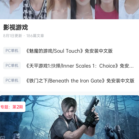
影视游戏
8月1日
更新 · 186篇文章
《魅魔的游戏/Soul Touch》免安装中文版
PC单机
《天平游戏1:抉择/Inner Scales 1：Choice》免安装中文版
PC单机
《铁门之下/Beneath the Iron Gate》免安装中文版
PC单机
专题：第
2
期