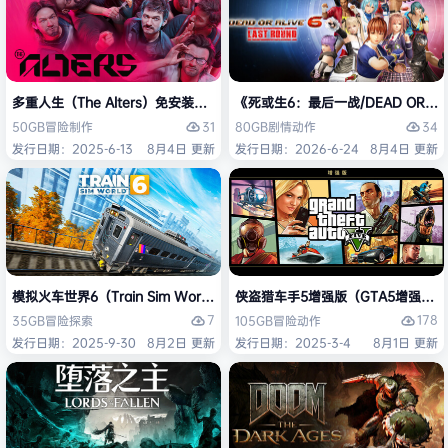
多重人生（The Alters）免安装中文版
《死或生6：最后一战/DEAD OR ALI
31
34
50GB
冒险
制作
80GB
剧情
动作
发行日期：2025-6-13
8月4日 更新
发行日期：2026-6-24
8月4日 更新
模拟火车世界6（Train Sim World 6）免安装中文版
侠盗猎车手5增强版（GTA5增强版（Gran
7
178
35GB
冒险
探索
105GB
冒险
动作
发行日期：2025-9-30
8月2日 更新
发行日期：2025-3-4
8月1日 更新