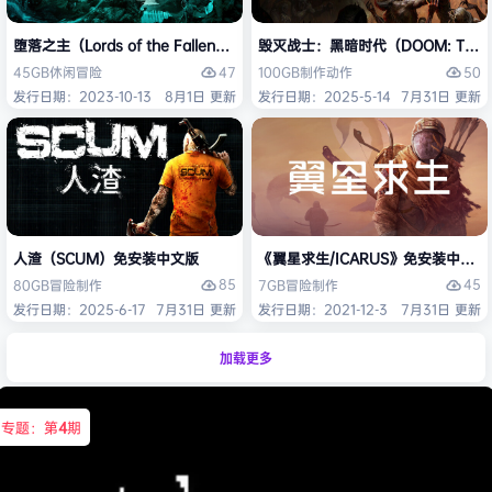
堕落之主（Lords of the Fallen）免安装中文版
毁灭战士：黑暗时代（DOOM: The D
47
50
45GB
休闲
冒险
100GB
制作
动作
发行日期：2023-10-13
8月1日 更新
发行日期：2025-5-14
7月31日 更新
人渣（SCUM）免安装中文版
《翼星求生/ICARUS》免安装中文版
85
45
80GB
冒险
制作
7GB
冒险
制作
发行日期：2025-6-17
7月31日 更新
发行日期：2021-12-3
7月31日 更新
加载更多
专题：第
4
期