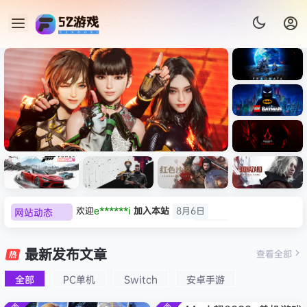
《识质存
在/PRAG
MATA》
《乐高蝙
免安装中
蝠侠：黑
文版
暗骑士之
《剑星/Stellar Blade》本体
《刺客信
《刺客信
遗/LEGO
网站动态
普洱
签到获取
39
点积分
8月6日
+修改器打包下载 解压即玩
虚拟机版/As
条：
Batman:
影/Assas
欢迎
普洱
加入本站
8月6日
Legacy
Black F
极限竞
《原子之
红色沙漠-
生化危机
sin’s
of the
欢迎
0**3
加入本站
8月6日
速：地平
心/Atomi
虚拟机版
9：安魂
最新发布文章
Creed
查看全部
HYPER
Dark
线
c
（Crimso
曲
欢迎
c***s
加入本站
8月6日
Shadow
Knight》
版
6（Forza
Heart》
n Desert
（Reside
s》免安装
全部
PC单机
Switch
安卓手游
欢迎
沉*****松
加入本站
4小时前
免安装中
Horizon
免安装中
HYPERVI
nt Evil
版，非虚
文版
欢迎
兔****
加入本站
20小时前
6）免安装
文版
SOR）免
Requiem
拟机