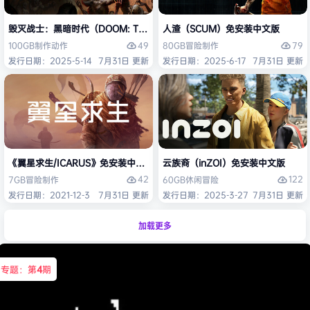
毁灭战士：黑暗时代（DOOM: The Dark Ages）免安装中文版
人渣（SCUM）免安装中文版
49
79
100GB
制作
动作
80GB
冒险
制作
发行日期：2025-5-14
7月31日 更新
发行日期：2025-6-17
7月31日 更新
《翼星求生/ICARUS》免安装中文版
云族裔（inZOI）免安装中文版
42
122
7GB
冒险
制作
60GB
休闲
冒险
发行日期：2021-12-3
7月31日 更新
发行日期：2025-3-27
7月31日 更新
加载更多
专题：第
4
期