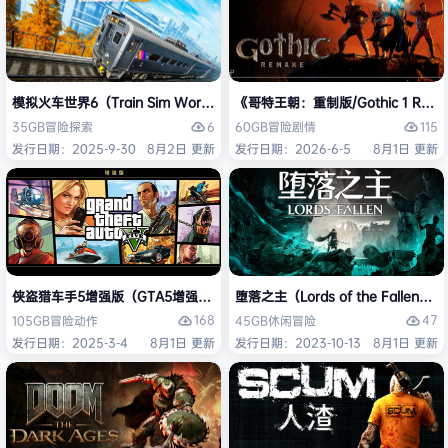
模拟火车世界6（Train Sim World 6）免安装中文版
《哥特王朝：重制版/Gothic 1 Re
6
115
35GB
冒险
探索
60GB
冒险
剧情
发行日期：2025-9-30
8月2日 更新
发行日期：2026-6-5
8月1日 更新
侠盗猎车手5增强版（GTA5增强版（Grand Theft Auto V Enhanced
堕落之主（Lords of the Fallen
168
47
105GB
冒险
动作
45GB
休闲
冒险
发行日期：2025-3-4
8月1日 更新
发行日期：2023-10-13
8月1日 更新