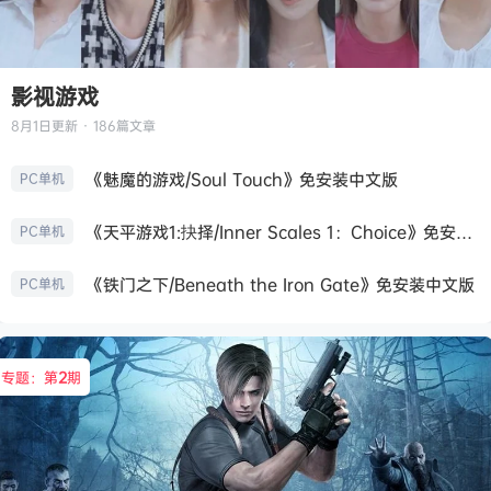
影视游戏
8月1日
更新 · 186篇文章
《魅魔的游戏/Soul Touch》免安装中文版
PC单机
《天平游戏1:抉择/Inner Scales 1：Choice》免安装中文版
PC单机
《铁门之下/Beneath the Iron Gate》免安装中文版
PC单机
专题：第
2
期