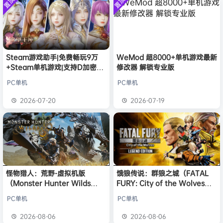
置顶
置顶
欢迎
j***j
加入本站
8月6日
中文版
安装中文
）免安装
版
中文版
欢迎
1******4
加入本站
8月5日
l***g
签到获取
28
点积分
8月5日
w******g
签到获取
49
点积分
8月4日
欢迎
w******g
加入本站
8月4日
Steam游戏助手|免费畅玩9万
WeMod 超8000+单机游戏最新
欢迎
D****Z
加入本站
5分钟前
+Steam单机游戏|支持D加密以
修改器 解锁专业版
及育碧D加密授权
欢迎
有*酱
加入本站
2小时前
PC单机
PC单机
e******i
签到获取
43
点积分
4小时前
2026-07-20
2026-07-19
欢迎
Q*H
加入本站
19小时前
怪物猎人：荒野-虚拟机版
饿狼传说：群狼之城（FATAL
（Monster Hunter Wilds
FURY: City of the Wolves）
HYPERVISOR）免安装中文版
免安装中文版
PC单机
PC单机
2026-08-06
2026-08-06