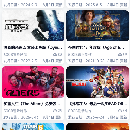
发行日期：2024-9-9
8月5日 更新
发行日期：2023-8-3
8月4日 更新
消逝的光芒2: 重装上阵版（Dying Light 2 Stay Human: Reloaded Ed
帝国时代4：年度版（Age of Empires 
83
69
60GB
冒险
剧情
50GB
冒险
制作
发行日期：2022-2-3
8月4日 更新
发行日期：2021-10-28
8月4日 更新
多重人生（The Alters）免安装中文版
《死或生6：最后一战/DEAD OR ALI
29
34
50GB
冒险
制作
80GB
剧情
动作
发行日期：2025-6-13
8月4日 更新
发行日期：2026-6-24
8月4日 更新