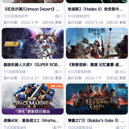
《红色沙漠/Crimson Desert》免安装中文版
哈迪斯2（Hades II）免安装中文版
2
115
150GB
冒险
动作
10GB
冒险
动作
发行日期：2026-3-19
8月5日 更新
发行日期：2025-9-25
8月5日 更新
超级机器人大战Y（SUPER ROBOT WARS Y）免安装中文版
《刺客信条：黑旗 记忆重置-虚拟机版/Assas
11
482
17GB
剧情
动画
65GB
冒险
剧情
发行日期：2025-8-27
8月5日 更新
发行日期：2026-7-9
8月5日 更新
战锤40K：星际战士2（Warhammer 40,000: Space Marine 2）免安装
博德之门3（Baldur’s Gate 3）
99
127
75GB
冒险
动作
150GB
冒险
命运