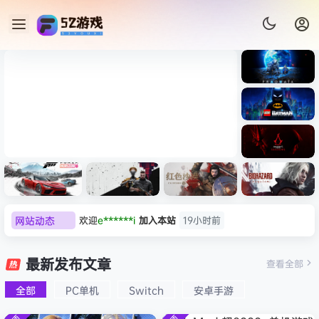
《识质存
在/PRAG
MATA》
《乐高蝙
免安装中
蝠侠：黑
文版
暗骑士之
《刺客信条：黑旗 记忆重置-
007 初露
《刺客信
遗/LEGO
欢迎
e******i
加入本站
19小时前
网站动态
虚拟机版/Assassin’s Creed
Light
条：
Batman:
影/Assas
普洱
签到获取
39
点积分
19小时前
Legacy
Black Flag Resynced
极限竞
《原子之
红色沙漠-
生化危机
sin’s
of the
欢迎
普洱
加入本站
19小时前
速：地平
心/Atomi
虚拟机版
9：安魂
最新发布文章
Creed
查看全部
HYPERVISOR》免安装中文
Dark
欢迎
0**3
加入本站
20小时前
线
c
（Crimso
曲
Shadow
Knight》
版
6（Forza
Heart》
n Desert
（Reside
欢迎
c***s
加入本站
22小时前
s》免安装
全部
PC单机
Switch
安卓手游
免安装中
Horizon
免安装中
HYPERVI
nt Evil
版，非虚
文版
欢迎
V****y
加入本站
8月6日
6）免安装
文版
SOR）免
Requiem
拟机