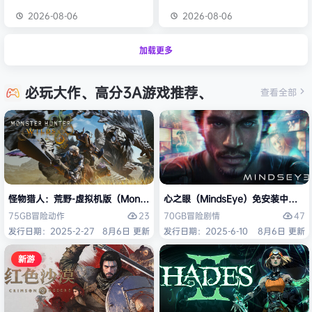
2026-08-06
2026-08-06
加载更多
必玩大作、高分3A游戏推荐、
查看全部
怪物猎人：荒野-虚拟机版（Monster Hunter Wilds HYPERVISOR）免
心之眼（MindsEye）免安装中文版
23
47
75GB
冒险
动作
70GB
冒险
剧情
发行日期：2025-2-27
8月6日 更新
发行日期：2025-6-10
8月6日 更新
新游