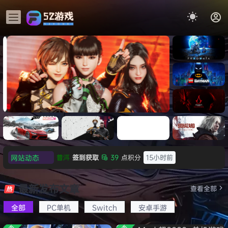
《识质存
在/PRAG
MATA》
《乐高蝙
免安装中
蝠侠：黑
文版
暗骑士之
《剑星/Stellar Blade》本体
《刺客信
普洱
签到获取
39
点积分
15小时前
《刺客信
遗/LEGO
网站动态
+修改器打包下载 解压即玩
虚拟机版/As
欢迎
普洱
加入本站
15小时前
条：
Batman:
影/Assas
Legacy
欢迎
0**3
加入本站
15小时前
Black F
极限竞
《原子之
红色沙漠-
生化危机
sin’s
of the
欢迎
c***s
加入本站
17小时前
速：地平
心/Atomi
虚拟机版
9：安魂
最新发布文章
Creed
查看全部
HYPER
Dark
线
c
（Crimso
曲
欢迎
V****y
加入本站
19小时前
Shadow
Knight》
版
6（Forza
Heart》
n Desert
（Reside
s》免安装
全部
PC单机
Switch
安卓手游
免安装中
欢迎
j***j
加入本站
19小时前
Horizon
免安装中
HYPERVI
nt Evil
版，非虚
文版
欢迎
1******4
加入本站
8月5日
6）免安装
文版
SOR）免
Requiem
拟机