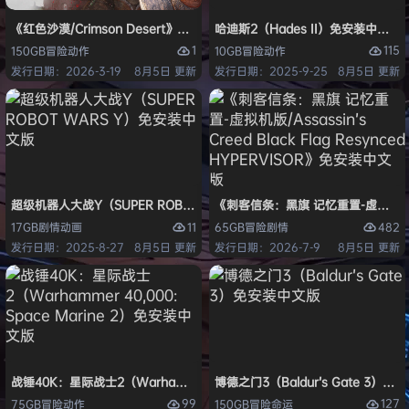
《红色沙漠/Crimson Desert》免安装中文版
哈迪斯2（Hades II）免安装中文版
1
115
150GB
冒险
动作
10GB
冒险
动作
发行日期：2026-3-19
8月5日 更新
发行日期：2025-9-25
8月5日 更新
超级机器人大战Y（SUPER ROBOT WARS Y）免安装中文版
《刺客信条：黑旗 记忆重置-虚拟机版/Assas
11
482
17GB
剧情
动画
65GB
冒险
剧情
发行日期：2025-8-27
8月5日 更新
发行日期：2026-7-9
8月5日 更新
战锤40K：星际战士2（Warhammer 40,000: Space Marine 2）免安装
博德之门3（Baldur’s Gate 3）
99
127
75GB
冒险
动作
150GB
冒险
命运