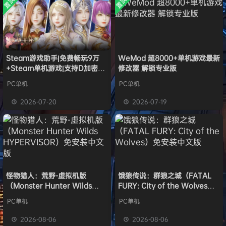
置顶
置顶
中文版
安装中文
）免安装
l***g
签到获取
28
点积分
8月5日
版
中文版
w******g
签到获取
49
点积分
8月4日
欢迎
w******g
加入本站
8月4日
欢迎
Z******U
加入本站
8月4日
欢迎
k******2
加入本站
8月4日
Steam游戏助手|免费畅玩9万
WeMod 超8000+单机游戏最新
+Steam单机游戏|支持D加密以
修改器 解锁专业版
欢迎
C****i
加入本站
8月4日
及育碧D加密授权
欢迎
Q*H
加入本站
14小时前
PC单机
PC单机
欢迎
e******i
加入本站
14小时前
2026-07-20
2026-07-19
怪物猎人：荒野-虚拟机版
饿狼传说：群狼之城（FATAL
（Monster Hunter Wilds
FURY: City of the Wolves）
HYPERVISOR）免安装中文版
免安装中文版
PC单机
PC单机
2026-08-06
2026-08-06