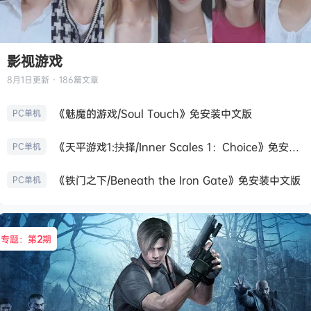
影视游戏
8月1日
更新 · 186篇文章
《魅魔的游戏/Soul Touch》免安装中文版
PC单机
《天平游戏1:抉择/Inner Scales 1：Choice》免安装中文版
PC单机
《铁门之下/Beneath the Iron Gate》免安装中文版
PC单机
专题：第
2
期