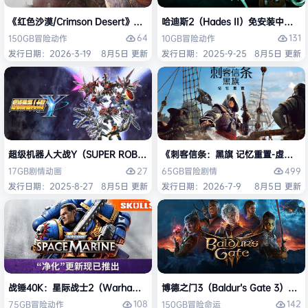
《红色沙漠/Crimson Desert》免安装中文版
哈迪斯2（Hades II）免安装中文版
64
131
150GB
冒险
动作
10GB
冒险
动作
发行日期：2026-3-19
8月5日 更新
发行日期：2025-9-25
8月5日 更新
超级机器人大战Y（SUPER ROBOT WARS Y）免安装中文版
《刺客信条：黑旗 记忆重置-虚拟机版/Assas
27
499
17GB
剧情
动画
65GB
冒险
剧情
发行日期：2025-8-27
8月5日 更新
发行日期：2026-7-9
8月5日 更新
战锤40K：星际战士2（Warhammer 40,000: Space Marine 2）免安装
博德之门3（Baldur’s Gate 3）
108
142
75GB
冒险
动作
150GB
冒险
命运