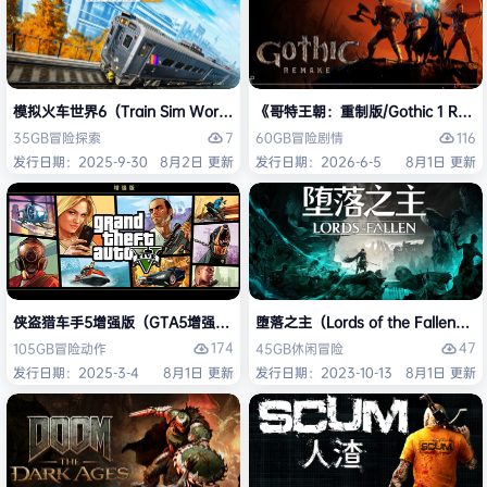
模拟火车世界6（Train Sim World 6）免安装中文版
《哥特王朝：重制版/Gothic 1 Re
7
116
35GB
冒险
探索
60GB
冒险
剧情
发行日期：2025-9-30
8月2日 更新
发行日期：2026-6-5
8月1日 更新
侠盗猎车手5增强版（GTA5增强版（Grand Theft Auto V Enhanced
堕落之主（Lords of the Fallen
174
47
105GB
冒险
动作
45GB
休闲
冒险
发行日期：2025-3-4
8月1日 更新
发行日期：2023-10-13
8月1日 更新