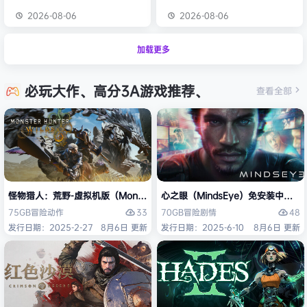
2026-08-06
2026-08-06
加载更多
必玩大作、高分3A游戏推荐、
查看全部
怪物猎人：荒野-虚拟机版（Monster Hunter Wilds HYPERVISOR）免
心之眼（MindsEye）免安装中文版
33
48
75GB
冒险
动作
70GB
冒险
剧情
发行日期：2025-2-27
8月6日 更新
发行日期：2025-6-10
8月6日 更新