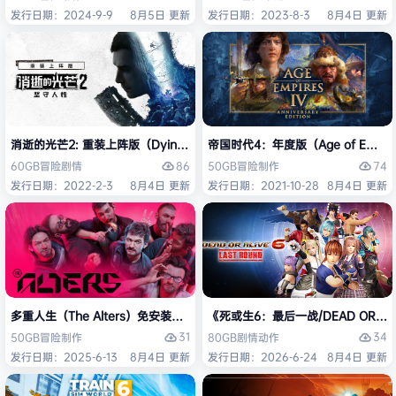
发行日期：2024-9-9
8月5日 更新
发行日期：2023-8-3
8月4日 更新
消逝的光芒2: 重装上阵版（Dying Light 2 Stay Human: Reloaded Ed
帝国时代4：年度版（Age of Empires 
86
74
60GB
冒险
剧情
50GB
冒险
制作
发行日期：2022-2-3
8月4日 更新
发行日期：2021-10-28
8月4日 更新
多重人生（The Alters）免安装中文版
《死或生6：最后一战/DEAD OR ALI
31
34
50GB
冒险
制作
80GB
剧情
动作
发行日期：2025-6-13
8月4日 更新
发行日期：2026-6-24
8月4日 更新