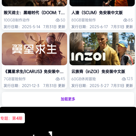
毁灭战士：黑暗时代（DOOM: The Dark Ages）免安装中文版
人渣（SCUM）免安装中文版
50
85
100GB
制作
动作
80GB
冒险
制作
发行日期：2025-5-14
7月31日 更新
发行日期：2025-6-17
7月31日 更新
《翼星求生/ICARUS》免安装中文版
云族裔（inZOI）免安装中文版
45
123
7GB
冒险
制作
60GB
休闲
冒险
发行日期：2021-12-3
7月31日 更新
发行日期：2025-3-27
7月31日 更新
加载更多
专题：第
4
期