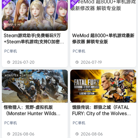
置顶
置顶
中文版
欢迎
V****y
加入本站
8月6日
安装中文
）免安装
版
中文版
欢迎
j***j
加入本站
8月6日
欢迎
1******4
加入本站
8月5日
l***g
签到获取
28
点积分
8月5日
w******g
签到获取
49
点积分
8月4日
Steam游戏助手|免费畅玩9万
WeMod 超8000+单机游戏最新
+Steam单机游戏|支持D加密以
修改器 解锁专业版
欢迎
w******g
加入本站
8月4日
及育碧D加密授权
欢迎
D****Z
加入本站
13小时前
PC单机
PC单机
欢迎
有*酱
加入本站
15小时前
2026-07-20
2026-07-19
e******i
签到获取
43
点积分
16小时前
怪物猎人：荒野-虚拟机版
饿狼传说：群狼之城（FATAL
（Monster Hunter Wilds
FURY: City of the Wolves）
HYPERVISOR）免安装中文版
免安装中文版
PC单机
PC单机
2026-08-06
2026-08-06