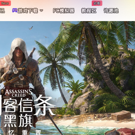
New
必看
讯
游戏下载
FC模拟器
教程区
许愿池