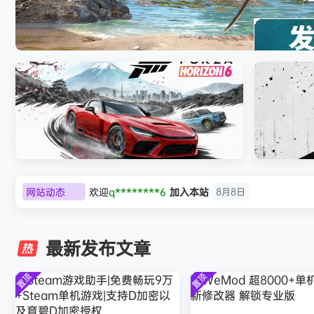
007 初露锋芒（007 First Light ）免
网站动态
欢迎
q********6
加入本站
8月8日
极限竞速：地平线6（Forza Horizon 6）免
《原子之心/
大**颠
签到获取
64
点积分
8月8日
安装中文版
欢迎
大**颠
加入本站
8月8日
最新发布文章
欢迎
我*的
加入本站
8月8日
欢迎
D****Z
加入本站
8月7日
置顶
置顶
欢迎
有*酱
加入本站
8月7日
e******i
签到获取
43
点积分
8月7日