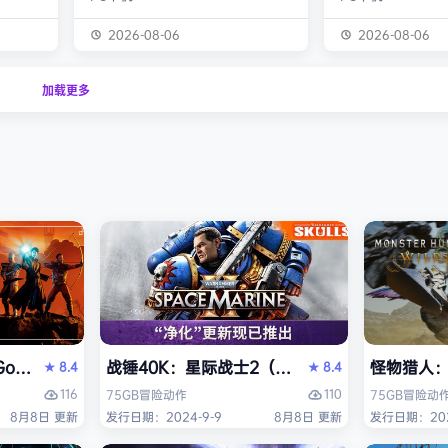
化为以
潮。从1999年的『饿狼 -MARK OF
背景设定在近未来
，使用狩
THE WOLVES-』起，时隔26年，
你将扮演雅各布·
2026-08-06
2026-08-06
器防具，
系列的最新作品『饿狼传说 City of
役士兵，因被植入
之间的关
the Wolves』终于登场！ ■新实装
体而饱受支离破碎
加载更多
连续不
了加速兴奋的“REV系统”！ 新实装
影化叙事的战役中
验正等待
的“REV系统”可以从战斗开始发动各
揭开过往谜团，并
公会还
种特殊攻击！“REV武技”、“REV加
人工智能、腐败企
禁之地”
速”，还有S.P.G.区…
的惊天阴谋——这
获救。
远不止红石城本身。
是…
Reloaded Edition）免安装中文版
thic 1 Remake》免安装中文版
战锤40K：星际战士2（Warhammer 40,000: 
怪物猎人：荒
8.4
8.4
★
★
116
110
75GB
冒险
动作
75GB
冒险
动
8月8日 更新
发行日期：2024-9-9
8月8日 更新
发行日期：202