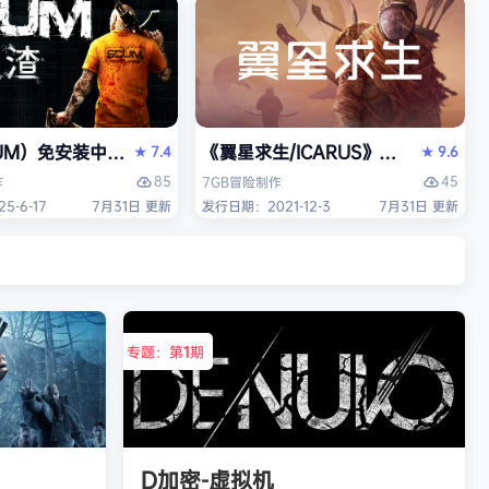
es）免安装中文版
UM）免安装中文版
《翼星求生/ICARUS》免安装中文版
7.4
9.6
★
★
85
45
作
7GB
冒险
制作
-6-17
7月31日 更新
发行日期：2021-12-3
7月31日 更新
专题：第
1
期
D加密-虚拟机