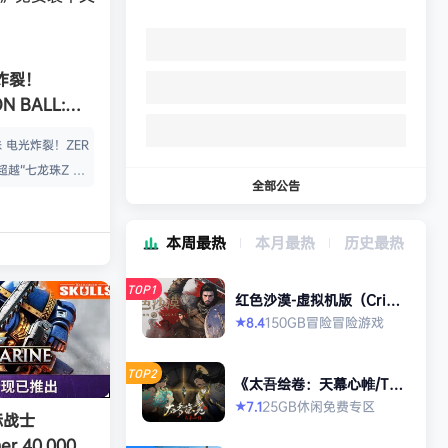
炸裂！
N BALL:
ZERO》免安装
 电光炸裂！ZER
超越“七龙珠Z 电
全部公告
七龙珠Z Spark
境界。化身超战
本周最热
本月最热
历史最热
地，突破极限的七
无前例丰富的角色
TOP1
Z、龙珠超、龙珠
红色沙漠-虚拟机版（Crims
on Desert HYPERVISO
，总计超过180
150GB
冒险
冒险游戏
8.4
★
R）免安装中文版
位角色都有独特的
巧。 让你拥有毁
TOP2
《太吾绘卷：天幕心帷/The
七龙珠史上最强的
Scroll of Taiwu : Beyond
25GB
休闲
免费专区
7.1
★
The Dom》免安装中文版
际战士
3D对战…
r 40,000: