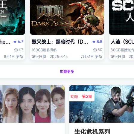
V Enhanced）免安装中文版
the Fallen）免安装中文版
毁灭战士：黑暗时代（DOOM: The Dark Ag
人渣（SC
6.7
8.8
★
★
47
50
100GB
制作
动作
80GB
冒险
制
8月1日 更新
发行日期：2025-5-14
7月31日 更新
发行日期：2025
加载更多
专题：第
2
期
生化危机系列