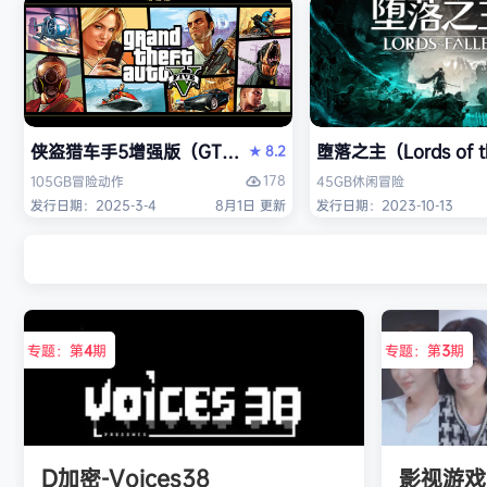
侠盗猎车手5增强版（GTA5增强版（Grand Theft Auto 
堕落之主（Lords of 
8.2
★
178
105GB
冒险
动作
45GB
休闲
冒险
发行日期：2025-3-4
8月1日 更新
发行日期：2023-10-13
专题：第
4
期
专题：第
3
期
D加密-Voices38
影视游戏