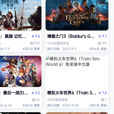
Y）免安装中文版
旗 记忆重置-虚拟机版/Assassin’s Creed Black Flag R
博德之门3（Baldur’s Gate 3）
9.6
9.7
★
★
500
145
情
150GB
冒险
命运
6-7-9
8月5日 更新
发行日期：2023-8-3
8月4日 更新
最后一战/DEAD OR ALIVE 6 Last Round》免安装中文版
模拟火车世界6（Train Sim Worl
2.2
7.6
★
★
34
7
作
35GB
冒险
探索
6-6-24
8月4日 更新
发行日期：2025-9-30
8月2日 更新