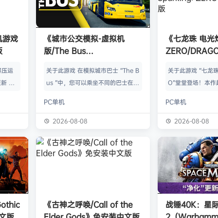
单机游戏
《城市公交模拟-虚拟机
《七龙珠 电光
版
版/The Bus
ZERO/DRAGO
HYPERVISOR》免安装中文
Sparking! 
解压运
关于此游戏 在模拟城市巴士 “The B
关于此游戏 “七龙珠
版
中文版
新 把
us ”中，您可以乘坐不同的巴士在柏
O”堂堂登场！本作
p.asa
林的不同路线上运送乘客。德国首都
光炸裂！”（即过去“
PC单机
PC单机
。 We
柏林以 1:1 的比例真实再现，无论是
ing!”）到达新的
游戏，
胜利纪念柱、勃兰登堡门还是亚历山
士，来体验惊天动
2026-08-08
2026-08-08
由于很多
大广场，都有许多著名景点等待您去
龙珠战斗吧！ 史
以修改器
发现。 在斯堪尼亚 Citywide 或
阵容收录包括龙珠
及时的。
其他特许公交车上，您可以向上车乘
GT以及部分电影版
实已经涵
客出售车票，并在一天中不同时间、
名战士的力量。每
称】：w
不同季节和不同天气条件下体验一次
能力、变身以及技
【资源
又一次的柏林之旅。车辆和行人的人
灭性的力量，成为
thic
《古神之呼唤/Call of the
战锤40K：星
工智能交…
战士！ 身临其境的
中文版
Elder Gods》免安装中文版
2（Warhamme