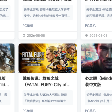
Space Mari
定义了
关于此游戏 密斯卡托尼克大学并不
关于此游戏 体验
中文版
戏的忠实
安宁。哈利·埃弗哈特教授一直强忍
能和残暴手段。利
探索一个
着视线中若隐若现的诡异阴影；学生
性武器消灭无穷无
PC单机
PC单机
开放世
伊万杰琳·德雷顿则被怪梦纠缠，总
择单人或多人模式
行动做出
是梦见十年前发掘出的一件文物。二
称战斗中保卫帝国。
2026-08-08
2026-08-08
富的《哥
人踏上了寻找答案的道路，而他们将
《Space Mari
被抛入殖
会发现远超想象的古老启示。 惊人
回归极限战士队列
的角色扮
的秘密 《海之呼唤》中基于物体和
·泰图斯，对战人
的、不受
观察的谜题重磅回归，且深度得到全
明你的忠诚。在遥
 米尔
面升级。在细腻渲染的环境中寻找线
级战斗，镇压银河
着一群
索吧。交替控制哈利和伊万杰琳，穿
揭露黑暗秘密，击
机版
饿狼传说：群狼之城
心之眼（Mind
王罗拔二
越时间和空间，破解复杂的多步骤谜
入星系级战争中！
ilds
（FATAL FURY: City of
装中文版
题。提示、图标和…
安装中文
the Wolves）免安装中文版
然，袭
关于此游戏 SNK的人气格斗游戏
关于此游戏 《Min
。 这
『饿狼传说』系列自1991年诞生以
《MindsEye》
的世界中
来一直引领着90年代格斗游戏的热
的惊悚风格单人动
PC单机
PC单机