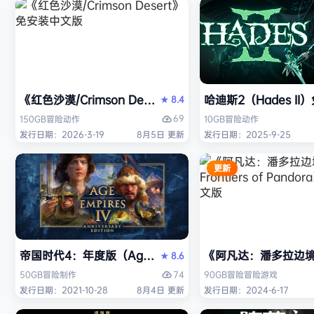
《红色沙漠/Crimson Desert》免安装中文版
哈迪斯2（Hades I
8.4
★
69
150GB
冒险
动作
10GB
冒险
动作
发行日期：2026-3-19
8月5日 更新
发行日期：2025-9-25
更新
帝国时代4：年度版（Age of Empires IV: Anniversary
《阿凡达：潘多拉边境/Ava
8.6
★
74
50GB
冒险
制作
90GB
冒险
冒险游戏
发行日期：2021-10-28
8月4日 更新
发行日期：2024-6-17