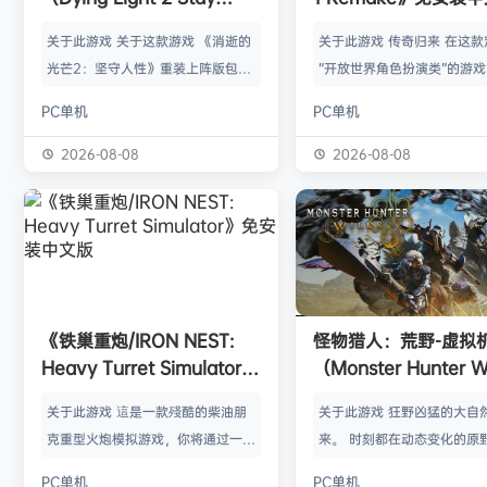
Human: Reloaded
关于此游戏 关于这款游戏 《消逝的
关于此游戏 传奇归来 在这款
Edition）免安装中文版
光芒2：坚守人性》重装上阵版包
“开放世界角色扮演类”的游
含： 《消逝的光芒2：坚守人性》
重制版中，重返采矿之谷。
PC单机
PC单机
《消逝的光芒2：坚守人性》猩红纽
手把手打造的、栩栩如生的
带DLC 距离第一部游戏的故事已经
界，这个世界会对您的各种
2026-08-08
2026-08-08
过去了20年，病毒占了上风，人类
动态反应。无论您是经验丰
正逐渐走向灭亡。你将扮演艾登·克
特王朝》老手，还是第一次
拉德威尔，一个流浪漫游者，负责运
民地，您都将获得一段真正
送货物和传递消息，在被丧尸病毒摧
演游戏历程，体验无与伦比
毁的荒芜世界中，保持着与仅存的几
拘束的探索。 欢迎来到殖民地
个生存者聚居点的联系。然而，你的
塔纳（Myrtana）王国遭受
《铁巢重炮/IRON NEST:
怪物猎人：荒野-虚拟
真正目标是找到妹妹米娅。为了逃离
野蛮兽人无休止的入侵。国
Heavy Turret Simulator》
（Monster Hunter W
华尔兹医生的…
世（Rh…
免安装中文版
HYPERVISOR）免
关于此游戏 這是一款殘酷的柴油朋
关于此游戏 狂野凶猛的大自
版
克重型火炮模拟游戏，你将通过一座
来。 时刻都在动态变化的原野
庞大的战争机器主宰整个战场。每一
是个关于生活在具有两面性
PC单机
PC单机