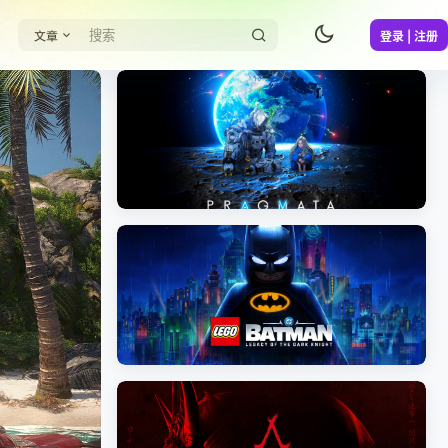
文章
登录 | 注册
《识质存在/PRAGMATA》免安装中文版
《乐高蝙蝠侠：黑暗骑士之遗/LEGO