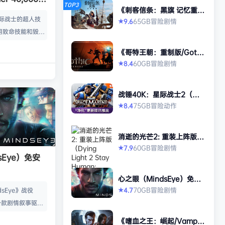
TOP3
《刺客信条：黑旗 记忆重
ne 2）免安装
置-虚拟机版/Assassin’s Cr
星际战士的超人技
65GB
冒险
剧情
9.6
★
eed Black Flag Resynced
用致命技能和毁灭
HYPERVISOR》免安装中文
版
尽的泰伦虫群。选
《哥特王朝：重制版/Gothi
，在恢弘的第三人
c 1 Remake》免安装中文
60GB
冒险
剧情
8.4
★
版
 在这款2011年
ne》的续作中，扮演
战锤40K：星际战士2（Wa
的副官德米特里安
rhammer 40,000: Space
75GB
冒险
动作
8.4
★
类的敌人，再次证
Marine 2）免安装中文版
远星球上展开史诗
系的恐怖乱象，并
消逝的光芒2: 重装上阵版
退永夜威胁。 投
（Dying Light 2 Stay Hu
60GB
冒险
剧情
7.9
★
man: Reloaded Edition）
sEye）免安
享受激烈而血腥…
免安装中文版
心之眼（MindsEye）免安
装中文版
70GB
冒险
剧情
4.7
dsEye》战役
★
是一款剧情叙事驱动
作冒险游戏，故事
《嗜血之王：崛起/Vampir