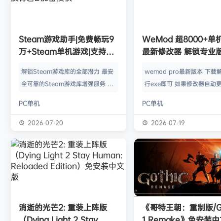
欢迎
Q*H
加入本站
8月6日
欢迎
e******i
加入本站
8月6日
普洱
签到获取
39
点积分
8月6日
欢迎
今***虎
加入本站
35分钟前
Steam游戏助手|免费畅玩9
WeMod 超8000+
欢迎
豆豆
加入本站
59分钟前
万+Steam单机游戏|支持D
最新修改器 解锁专业
欢迎
N**e
加入本站
59分钟前
加密以及育碧D加密授权
解锁Steam游戏库的全部潜力 最安
wemod pro最新版本 下载
欢迎
沉*****松
加入本站
8小时前
全可靠的Steam游戏库增强服务 工
行exe即可 如果修改器自动更
欢迎
兔****
加入本站
8月8日
具优点： 不修改任何电脑设置、不
旧修改器目录 resources\ap
PC单机
PC单机
修改任何steam设置、安全可靠、
r 这个文件替换到新版的即可
可入库游戏总数 94000+、无视已
Mod 目前支持超过千款热门
2026-07-20
2026-07-19
下架和锁区游戏、支持大多数游戏联
且每周都会追加游戏列表。
机。 无需为每一款游戏单独付费，
修改器原作者都入驻了，所
只需支付一次工具费用或订阅费，即
内容更新应该也是最全、最
可永久访问工具库内的成千上万款游
千款游戏听起来不多，但其
戏，包括昂贵的3A大作。 极大地降
盖了主流热门游戏【资源名
低了玩游戏的经济门槛，让玩家可以
emod pro【资源版本】：
消逝的光芒2: 重装上阵版
《哥特王朝：重制版/Go
无压力地尝试各种类型的游戏。操
大…
（Dying Light 2 Stay
1 Remake》免安装
作…