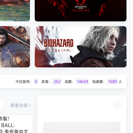
Batman: Legacy of the Dark Knight》
免安装中文版
《剑星/Stellar Blade》本
《刺客信条：影/Assassin’s Creed
Shadows》免安装版，非虚拟机
0
252
14643
1580
今日发布：
本周：
总数：
玩家数：
人
Desert
生化危机9：安魂曲（Resident Evil
Requiem）免安装中文版
查看全部