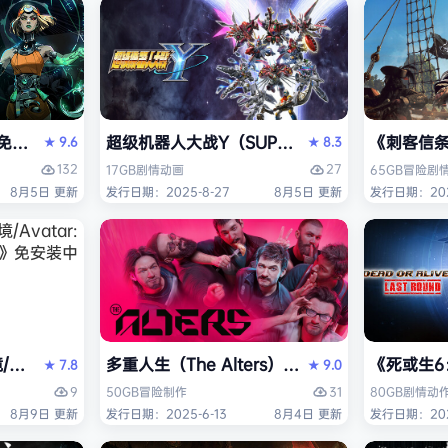
I）免安装中文版
超级机器人大战Y（SUPER ROBOT WARS 
《刺客信条：黑
9.6
8.3
★
★
132
27
17GB
剧情
动画
65GB
冒险
剧
8月5日 更新
发行日期：2025-8-27
8月5日 更新
发行日期：202
 Edition）免安装中文版
tar: Frontiers of Pandora》免安装中文版
多重人生（The Alters）免安装中文版
《死或生6：
7.8
9.0
★
★
9
31
50GB
冒险
制作
80GB
剧情
动
8月9日 更新
发行日期：2025-6-13
8月4日 更新
发行日期：202