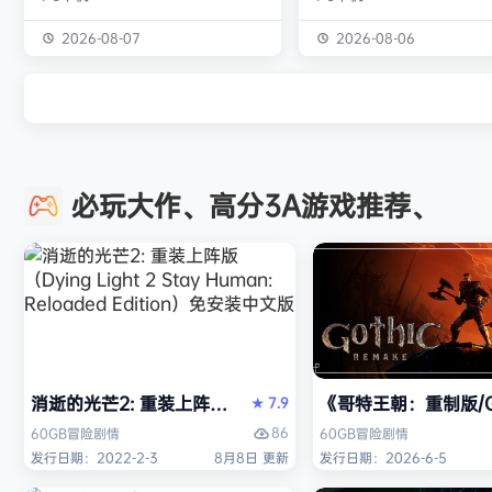
个拉杆、每一个刻度、每一次射击，
的怪物与人们的故事。 你会
全部由你亲自掌控。最高统帅部或许
狩猎强大怪物为生的“猎人”
2026-08-07
2026-08-06
会下达命令，但指挥链的终点就在你
猎获得的素材打造更强的武
的指尖。 他们无需承担后果——承
并逐渐解明这个世界与人们
担一切的是你，操作员。 让每一发
联。 进化的狩猎动作，寻求
炮弹都物尽其用。 电传打字机已校
断的沉浸感，究极的狩猎体
准，用于监听当地无线电信号。其中
你的到来。 故事 数年前，在
必玩大作、高分3A游戏推荐、
一台接收来自最高统帅部的【特级优
没有调查过的未踏足领域“封
先】指令，另一台则直接转接前线呼
的边境上，一名少年“纳塔”
叫。切记：每一条…
公会根…
消逝的光芒2: 重装上阵版（Dying Light 2 Stay Human: 
《哥特王朝：重制版/Go
7.9
★
86
60GB
冒险
剧情
60GB
冒险
剧情
发行日期：2022-2-3
8月8日 更新
发行日期：2026-6-5