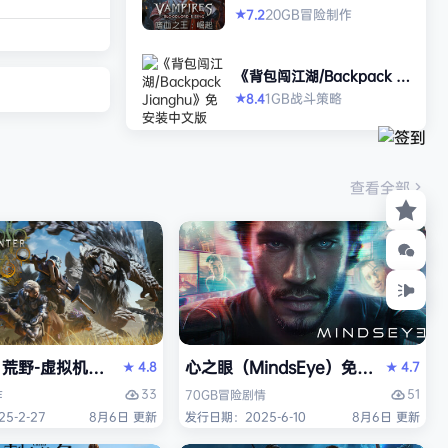
沙漠城市红石城。
es: Bloodlord Rising》免
20GB
冒险
制作
7.2
★
安装中文版
迪亚兹——一名退
了神秘的神经植入
《背包闯江湖/Backpack Ji
的记忆困扰。在电
anghu》免安装中文版
1GB
战斗
策略
8.4
★
，你将执行任务、
直面一场涉及失控
业与无序军事力量
场危机的波及范围
查看全部
 红石城 红石城
Space Marine 2）免安装中文版
野-虚拟机版（Monster Hunter Wilds HYPERVISOR）
心之眼（MindsEye）免安装中文版
4.8
4.7
★
★
33
51
作
70GB
冒险
剧情
5-2-27
8月6日 更新
发行日期：2025-6-10
8月6日 更新