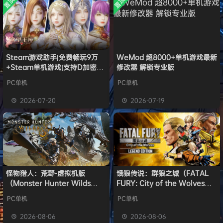
置顶
置顶
中文版
l***g
签到获取
28
点积分
安装中文
8月5日
）免安装
版
中文版
w******g
签到获取
49
点积分
8月4日
欢迎
w******g
加入本站
8月4日
欢迎
Z******U
加入本站
8月4日
欢迎
k******2
加入本站
8月4日
Steam游戏助手|免费畅玩9万
WeMod 超8000+单机游戏最新
+Steam单机游戏|支持D加密以
修改器 解锁专业版
欢迎
C****i
加入本站
8月4日
及育碧D加密授权
欢迎
Q*H
加入本站
11小时前
PC单机
PC单机
欢迎
e******i
加入本站
11小时前
2026-07-20
2026-07-19
普洱
签到获取
39
点积分
11小时前
怪物猎人：荒野-虚拟机版
饿狼传说：群狼之城（FATAL
（Monster Hunter Wilds
FURY: City of the Wolves）
HYPERVISOR）免安装中文版
免安装中文版
PC单机
PC单机
2026-08-06
2026-08-06