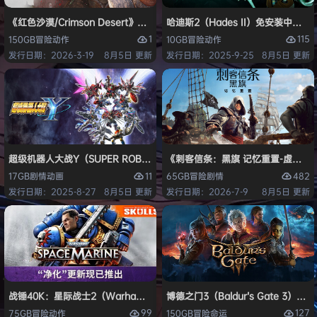
《红色沙漠/Crimson Desert》免安装中文版
哈迪斯2（Hades II）免安装中文版
1
115
150GB
冒险
动作
10GB
冒险
动作
发行日期：2026-3-19
8月5日 更新
发行日期：2025-9-25
8月5日 更新
超级机器人大战Y（SUPER ROBOT WARS Y）免安装中文版
《刺客信条：黑旗 记忆重置-虚拟机版/Assas
11
482
17GB
剧情
动画
65GB
冒险
剧情
发行日期：2025-8-27
8月5日 更新
发行日期：2026-7-9
8月5日 更新
战锤40K：星际战士2（Warhammer 40,000: Space Marine 2）免安装
博德之门3（Baldur’s Gate 3）
99
127
75GB
冒险
动作
150GB
冒险
命运