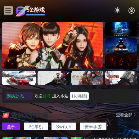
《识质存
在/PRAG
MATA》
《乐高蝙
免安装中
蝠侠：黑
文版
暗骑士之
《剑星/Stellar Blade》本体
《刺客信
《刺客信
遗/LEGO
网站动态
欢迎
普洱
加入本站
11小时前
+修改器打包下载 解压即玩
虚拟机版/As
条：
Batman:
影/Assas
欢迎
0**3
加入本站
12小时前
Legacy
Black F
极限竞
《原子之
红色沙漠-
生化危机
sin’s
of the
欢迎
c***s
加入本站
14小时前
速：地平
心/Atomi
虚拟机版
9：安魂
最新发布文章
Creed
查看全部
HYPER
Dark
线
c
（Crimso
曲
欢迎
V****y
加入本站
16小时前
Shadow
Knight》
版
6（Forza
Heart》
n Desert
（Reside
s》免安装
全部
PC单机
Switch
安卓手游
欢迎
j***j
加入本站
16小时前
免安装中
Horizon
免安装中
HYPERVI
nt Evil
版，非虚
文版
欢迎
1******4
加入本站
8月5日
6）免安装
文版
SOR）免
Requiem
拟机