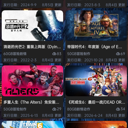
发行日期：2024-9-9
8月5日 更新
发行日期：2023-8-3
8月4日 更新
消逝的光芒2: 重装上阵版（Dying Light 2 Stay Human: Reloaded Ed
帝国时代4：年度版（Age of Empires 
83
69
60GB
冒险
剧情
50GB
冒险
制作
发行日期：2022-2-3
8月4日 更新
发行日期：2021-10-28
8月4日 更新
多重人生（The Alters）免安装中文版
《死或生6：最后一战/DEAD OR ALI
29
34
50GB
冒险
制作
80GB
剧情
动作
发行日期：2025-6-13
8月4日 更新
发行日期：2026-6-24
8月4日 更新