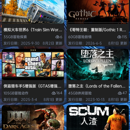
模拟火车世界6（Train Sim World 6）免安装中文版
《哥特王朝：重制版/Gothic 1 Re
6
115
35GB
冒险
探索
60GB
冒险
剧情
发行日期：2025-9-30
8月2日 更新
发行日期：2026-6-5
8月1日 更新
侠盗猎车手5增强版（GTA5增强版（Grand Theft Auto V Enhanced
堕落之主（Lords of the Fallen
164
47
105GB
冒险
动作
45GB
休闲
冒险
发行日期：2025-3-4
8月1日 更新
发行日期：2023-10-13
8月1日 更新