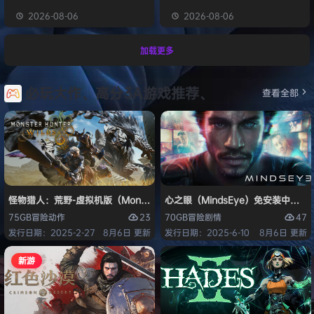
2026-08-06
2026-08-06
加载更多
必玩大作、高分3A游戏推荐、
查看全部
怪物猎人：荒野-虚拟机版（Monster Hunter Wilds HYPERVISOR）免
心之眼（MindsEye）免安装中文版
23
47
75GB
冒险
动作
70GB
冒险
剧情
发行日期：2025-2-27
8月6日 更新
发行日期：2025-6-10
8月6日 更新
新游