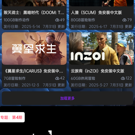
毁灭战士：黑暗时代（DOOM: The Dark Ages）免安装中文版
人渣（SCUM）免安装中文版
49
79
100GB
制作
动作
80GB
冒险
制作
发行日期：2025-5-14
7月31日 更新
发行日期：2025-6-17
7月31日 更新
《翼星求生/ICARUS》免安装中文版
云族裔（inZOI）免安装中文版
42
122
7GB
冒险
制作
60GB
休闲
冒险
发行日期：2021-12-3
7月31日 更新
发行日期：2025-3-27
7月31日 更新
加载更多
专题：第
4
期