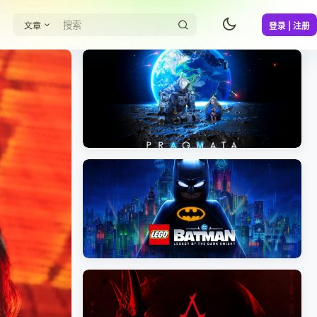
文章
登录 | 注册
《识质存在/PRAGMATA》免安装中文版
《乐高蝙蝠侠：黑暗骑士之遗/LEGO