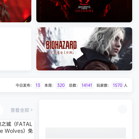
Batman: Legacy of the Dark Knight》
免安装中文版
《刺客信条：黑旗 记忆重置-虚拟机版/Ass
《刺客信条：影/Assassin’s Creed
Shadows》免安装版，非虚拟机
HYPERVISOR》免安装中文版
13
320
14141
1570
今日发布：
本周：
总数：
玩家数：
人
Desert
生化危机9：安魂曲（Resident Evil
Requiem）免安装中文版
查看全部