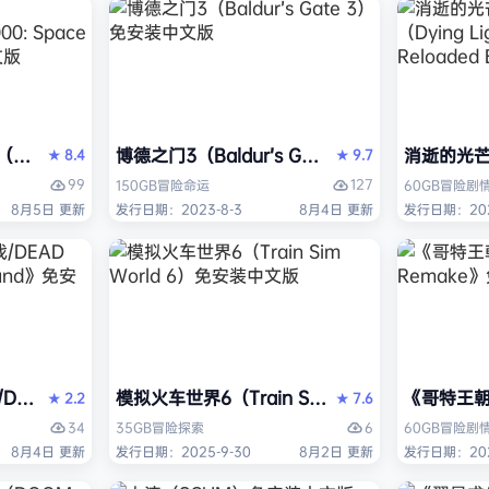
ack Flag Resynced HYPERVISOR》免安装中文版
arhammer 40,000: Space Marine 2）免安装中文版
博德之门3（Baldur’s Gate 3）免安装中文版
消逝的光芒2:
8.4
9.7
★
★
99
127
150GB
冒险
命运
60GB
冒险
剧
8月5日 更新
发行日期：2023-8-3
8月4日 更新
发行日期：202
AD OR ALIVE 6 Last Round》免安装中文版
模拟火车世界6（Train Sim World 6）免安装
《哥特王朝：
2.2
7.6
★
★
34
6
35GB
冒险
探索
60GB
冒险
剧
8月4日 更新
发行日期：2025-9-30
8月2日 更新
发行日期：202