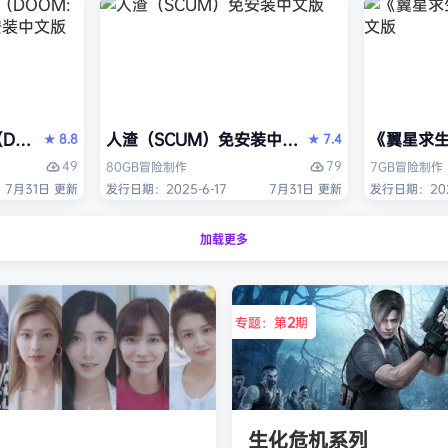
OM: The Dark Ages）免安装中文版
人渣（SCUM）免安装中文版
《翼星求生
8.8
7.4
★
★
49
79
80GB
冒险
制作
7GB
冒险
制作
7月31日 更新
发行日期：2025-6-17
7月31日 更新
发行日期：2021
加载更多
专题：第
2
期
生化危机系列