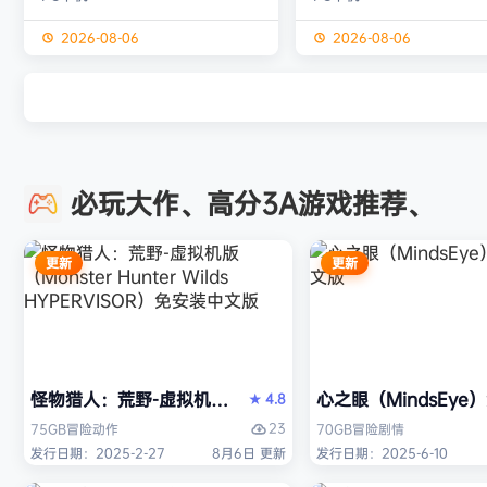
独属于你的强大构筑 装备获取 游戏
虚幻引擎的帮助下，使用已
中的[装备][技能][护身符]主要通过
图形技术和机制以丰富多彩
2026-08-06
2026-08-06
与怪物战斗胜利后随机获得 并可通
现游戏世界。 玩家将看到一
过[打造]、[合成]等系统将装备打造
的世界，令人兴奋的任务，
成[绝世神器]从而战胜更加强大的怪
的情节和谜题。 英雄将面临
物 社交媒体 官方1群：190422729
的战斗和与老板的战斗，无
章节&难度 游戏主要拥有5个章节，
面上还是在地牢里。 你必须
必玩大作、高分3A游戏推荐、
每个大型章节有若干小关卡。 难度
组由命运聚集的五个角色来
可分为：…
伟大的使命-从古老的邪恶中
球！ 一个古老…
更新
更新
怪物猎人：荒野-虚拟机版（Monster Hunter Wilds HY
心之眼（MindsEy
4.8
★
23
75GB
冒险
动作
70GB
冒险
剧情
发行日期：2025-2-27
8月6日 更新
发行日期：2025-6-10