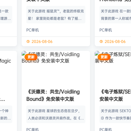
》是一款
关于此游戏 摇鼠灵™，老鼠的终极克
关于此游戏 在一
管理游
星！ 家里到处都是老鼠？有了摇鼠
背景的第一人称城
群，让族
灵™，彻底告别鼠患！全新手段，杀
划、建造并放松身
PC单机
PC单机
类题材的
灭所有不速之客！拿在手上大力摇，
的工匠起步，循序
游太空滋
剩下的交给摇鼠灵™就行了。不用夹
并筑起宏伟建筑。
2026-08-06
2026-08-06
会感激你
子，不会搞得乱糟糟，也不用偷偷摸
产链，打磨物流，
鸟群没了
摸丢死老鼠！ 有了摇鼠灵™，一切尽
的节奏繁荣发展—
更新
更新
，这也只
在掌握！把那只老鼠摇到服从，看着
精巧系统带来的成
描附近
“鼠条”填满。摇得多了，就能慢慢彻
区域——山间隘口
各种隐藏
底解决你的问题了。摇鼠灵™起效
河谷——各自拥有
，也可能
快，用法简单，效果绝佳，让你的烦
令人忍不住截图的
《沃德灵：共生/Voidling
《电子炼狱/SE
设施，以
恼瞬间无影无踪。 为什么选择摇鼠
背景；它会塑造你
:
Bound》免安装中文版
安装中文版
灵™？ 轻松…
目标。发掘古老工
安装中文
一个神
关于此游戏 星球的生态危在旦夕，
关于此游戏 SEKTOR
个新的幻
人类必须和沃德灵并肩作战。在《沃
I》作为一款快节奏
。 在
德灵：共生》中，你将扮演一名太空
戏，融合了硬式科
PC单机
PC单机