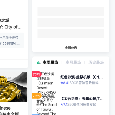
狼之城
 City of
s）免安装中文版
的人气格斗游戏
1991年诞生以
全部公告
年代格斗游戏的热
狼 -MARK OF
本周最热
本月最热
历史最热
』起，时隔26年，
传说 City of
TOP1
终于登场！ ■新实装
红色沙漠-虚拟机版（Crims
on Desert HYPERVISO
系统”！ 新实装
150GB
冒险
冒险游戏
8.4
★
R）免安装中文版
以从战斗开始发动各
武技”、“REV加
TOP2
《太吾绘卷：天幕心帷/The
…
Scroll of Taiwu : Beyond
25GB
休闲
免费专区
7.1
★
The Dom》免安装中文版
nese
》免安装中文版