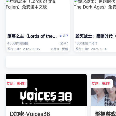
堕落之主（Lords of the Fallen）免安装中文版
毁灭战士：黑暗时代（DO
6.7
★
47
45GB
休闲
冒险
100GB
制作
动作
发行日期：2023-10-13
8月1日 更新
发行日期：2025-5-14
专题：第
4
期
专题：第
3
期
D加密-Voices38
影视游戏