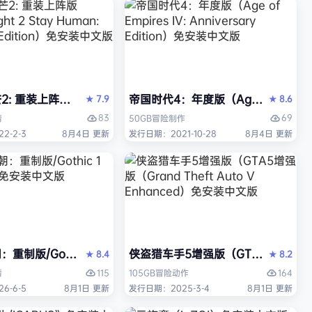
 重装上阵版（Dying Light 2 Stay Human: Reloaded E
帝国时代4：年度版（Age of Empires 
7.9
8.6
★
★
83
69
情
50GB
冒险
制作
2-2-3
8月4日 更新
发行日期：2021-10-28
8月4日 更新
中文版
重制版/Gothic 1 Remake》免安装中文版
侠盗猎车手5增强版（GTA5增强版（Gran
8.4
8.2
★
★
115
164
情
105GB
冒险
动作
6-6-5
8月1日 更新
发行日期：2025-3-4
8月1日 更新