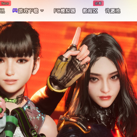
New
必看
讯
游戏下载
FC模拟器
教程区
许愿池