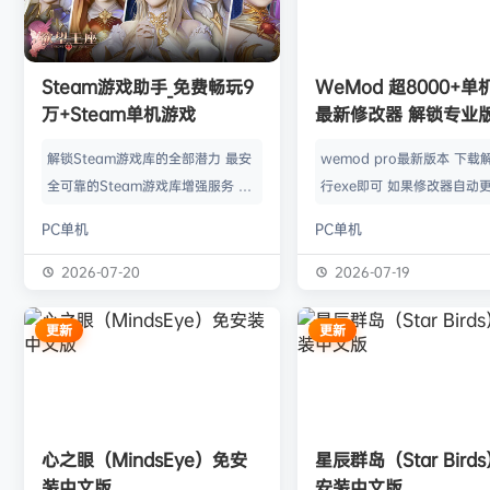
w******g
签到获取
49
点积分
8月4日
欢迎
w******g
加入本站
8月4日
欢迎
Z******U
加入本站
8月4日
欢迎
k******2
加入本站
8月4日
Steam游戏助手_免费畅玩9
WeMod 超8000+
欢迎
C****i
加入本站
8月4日
万+Steam单机游戏
最新修改器 解锁专业
欢迎
Q*H
加入本站
1小时前
解锁Steam游戏库的全部潜力 最安
wemod pro最新版本 下载
欢迎
e******i
加入本站
2小时前
全可靠的Steam游戏库增强服务 工
行exe即可 如果修改器自动更
普洱
签到获取
39
点积分
2小时前
具优点： 不修改任何电脑设置、不
旧修改器目录 resources\ap
PC单机
PC单机
修改任何steam设置、安全可靠、
r 这个文件替换到新版的即可
可入库游戏总数 94000+、无视已
Mod 目前支持超过千款热门
2026-07-20
2026-07-19
下架和锁区游戏、支持大多数游戏联
且每周都会追加游戏列表。
机。 无需为每一款游戏单独付费，
修改器原作者都入驻了，所
更新
更新
只需支付一次工具费用或订阅费，即
内容更新应该也是最全、最
可永久访问工具库内的成千上万款游
千款游戏听起来不多，但其
戏，包括昂贵的3A大作。 极大地降
盖了主流热门游戏【资源名
低了玩游戏的经济门槛，让玩家可以
emod pro【资源版本】：
心之眼（MindsEye）免安
星辰群岛（Star Bird
无压力地尝试各种类型的游戏。操
大…
装中文版
安装中文版
作…