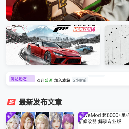
《剑星/Stellar Blade》本体+修改器
网站动态
欢迎
普洱
加入本站
2小时前
极限竞速：地平线6（Forza Horizon 6）免
《原子之心/
欢迎
0**3
加入本站
2小时前
安装中文版
欢迎
c***s
加入本站
4小时前
最新发布文章
欢迎
V****y
加入本站
6小时前
欢迎
j***j
加入本站
7小时前
置顶
置顶
欢迎
1******4
加入本站
8月5日
l***g
签到获取
28
点积分
8月5日