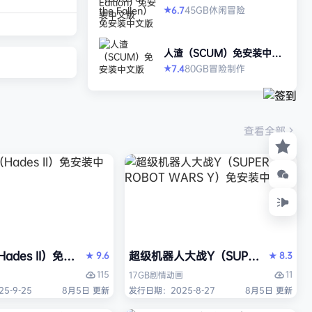
打造强大的构筑，
allen）免安装中文版
45GB
休闲
冒险
6.7
★
场，迎战源源不断
目。这款游戏需要
人渣（SCUM）免安装中文
人肾上腺素飙升，
版
80GB
冒险
制作
7.4
★
撼音乐，可以令你
识状态。 玩法简
耗时较短，大量挑
游戏特色 战役模
查看全部
关卡动态变化，敌
ades II）免安装中文版
超级机器人大战Y（SUPER ROBOT
9.6
8.3
★
★
115
11
17GB
剧情
动画
5-9-25
8月5日 更新
发行日期：2025-8-27
8月5日 更新