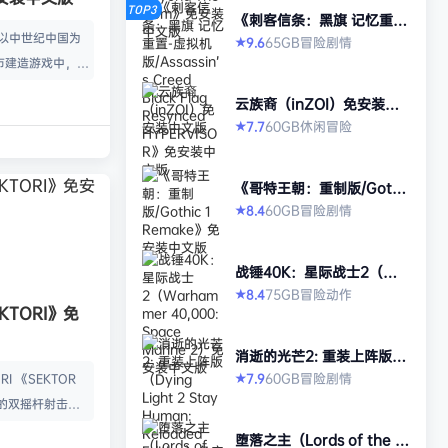
TOP3
《刺客信条：黑旗 记忆重
置-虚拟机版/Assassin’s Cr
款以中世纪中国为
65GB
冒险
剧情
9.6
★
eed Black Flag Resynced
市建造游戏中，规
HYPERVISOR》免安装中文
版
心。你从一名朴实
云族裔（inZOI）免安装中
渐进地规划、生产
文版
60GB
休闲
冒险
7.7
★
管理村民，搭建生
让你的村落以自己
《哥特王朝：重制版/Gothi
—无压力，并享受
c 1 Remake》免安装中文
60GB
冒险
剧情
8.4
★
就感。 探索三大
版
、沙漠平原与肥沃
独特资源、挑战与
战锤40K：星际战士2（Wa
景致。地貌不仅是
rhammer 40,000: Space
75GB
冒险
动作
8.4
★
Marine 2）免安装中文版
KTORI》免
的策略与可达成的
…
消逝的光芒2: 重装上阵版
（Dying Light 2 Stay Hu
60GB
冒险
剧情
7.9
I 《SEKTOR
★
man: Reloaded Edition）
的双摇杆射击游
免安装中文版
技音乐的激烈。谨
堕落之主（Lords of the F