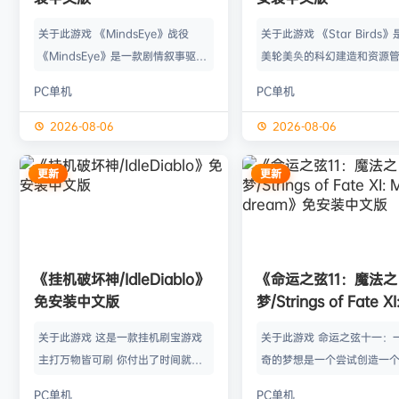
关于此游戏 《MindsEye》战役
关于此游戏 《Star Birds
《MindsEye》是一款剧情叙事驱动
美轮美奂的科幻建造和资源
的惊悚风格单人动作冒险游戏，故事
戏，你将指引遨游太空的鸟
PC单机
PC单机
背景设定在近未来沙漠城市红石城。
群繁盛起来。不论是熟知此
你将扮演雅各布·迪亚兹——一名退
老手玩家，还是只想浅尝神
2026-08-06
2026-08-06
役士兵，因被植入了神秘的神经植入
味的路人过客，星辰群鸟都
体而饱受支离破碎的记忆困扰。在电
的陪伴。什么，你说是因为
更新
更新
影化叙事的战役中，你将执行任务、
你，就立马出乱子？哎呀呀
揭开过往谜团，并直面一场涉及失控
是其中一个原因而已啦。 扫
人工智能、腐败企业与无序军事力量
的小行星，操纵漫游车揭露
的惊天阴谋——这场危机的波及范围
的资源，可能是冰块和金属
《挂机破坏神/IdleDiablo》
《命运之弦11：魔法之
远不止红石城本身。 红石城 红石城
是某些未知之物。建造生产
免安装中文版
梦/Strings of Fate XI
是…
便开采资…
Magic dream》免
关于此游戏 这是一款挂机刷宝游戏
关于此游戏 命运之弦十一：
版
主打万物皆可刷 你付出了时间就必
奇的梦想是一个尝试创造一
然会有所收获 没有最强的装备 只有
想冒险世界的RPG类型的球迷
PC单机
PC单机