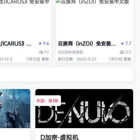
/ICARUS》免安装中文版
云族裔（inZOI）免安装中文版
9.6
7.7
★
★
42
122
60GB
休闲
冒险
-12-3
7月31日 更新
发行日期：2025-3-27
7月31日 更新
专题：第
1
期
D加密-虚拟机