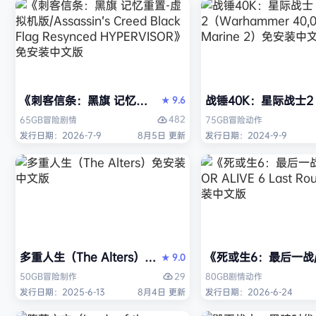
《刺客信条：黑旗 记忆重置-虚拟机版/Assassin’s Creed Bl
战锤40K：星际战士2（W
9.6
★
482
65GB
冒险
剧情
75GB
冒险
动作
发行日期：2026-7-9
8月5日 更新
发行日期：2024-9-9
多重人生（The Alters）免安装中文版
《死或生6：最后一战/DE
9.0
★
29
50GB
冒险
制作
80GB
剧情
动作
发行日期：2025-6-13
8月4日 更新
发行日期：2026-6-24