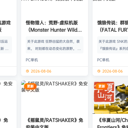
单机游戏
怪物猎人：荒野-虚拟机版
饿狼传说：群
版
（Monster Hunter Wilds
（FATAL FURY:
HYPERVISOR）免安装中文
the Wolve
解压运
关于此游戏 狂野凶猛的大自然，袭
关于此游戏 SNK
版
新 把
来。 时刻都在动态变化的原野。 这
『饿狼传说』系列自
p.asa
是个关于生活在具有两面性的世界中
来一直引领着90
PC单机
PC单机
。 We
的怪物与人们的故事。 你会化为以
潮。从1999年的『饿
游戏，
狩猎强大怪物为生的“猎人”，使用狩
THE WOLVES-
2026-08-06
2026-08-06
由于很多
猎获得的素材打造更强的武器防具，
系列的最新作品『饿狼
以修改器
并逐渐解明这个世界与人们之间的关
the Wolves』
更新
更新
及时的。
联。 进化的狩猎动作，寻求连续不
了加速兴奋的“REV
实已经涵
断的沉浸感，究极的狩猎体验正等待
的“REV系统”可
称】：w
你的到来。 故事 数年前，在公会还
种特殊攻击！“REV
【资源
没有调查过的未踏足领域“封禁之地”
速”，还有S.P.G.区
s）免
《摇鼠灵/RATSHAKER》免
《华夏山河/Chi
的边境上，一名少年“纳塔”获救。
安装中文版
Frontiers
公会根…