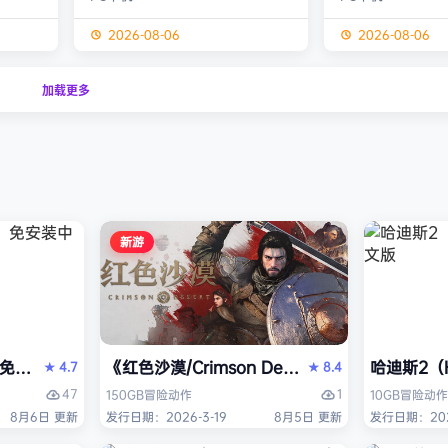
经熟悉的
生物学家，与被称为“沃德灵”的生物
慎选择升级项目，
的方式呈
神经链接。不断孵化、培育、升级、
置身风云变幻的战
2026-08-06
2026-08-06
个开放
进化你的沃德灵伙伴们，与它们一同
地敌人和恢弘的头
一个有趣
对抗寄生疫病，夺回被腐败蹂躏的绿
全神贯注，玩法令
加载更多
与怪物
色星球。 忘掉作为人类的行为直
配合视觉冲击和震
论是在表
觉，这次你将化身沃德灵，与它们神
进入完全不同的意
扮演一
经连接，以第三人称射击作为核心，
洁纯粹，单局游戏
完成一项
充分利用不同沃德灵的射击风格应对
战，重玩度很高。 
拯救地
多变的战场局面，并且在闪避、格
式包含五个世界，
挡、反击等技能的配…
人种…
新游
PERVISOR）免安装中文版
e）免安装中文版
《红色沙漠/Crimson Desert》免安装中文版
哈迪斯2（H
4.7
8.4
★
★
47
1
150GB
冒险
动作
10GB
冒险
动作
8月6日 更新
发行日期：2026-3-19
8月5日 更新
发行日期：202