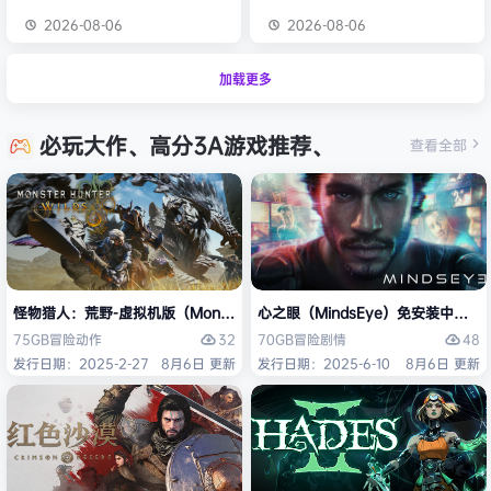
2026-08-06
2026-08-06
加载更多
必玩大作、高分3A游戏推荐、
查看全部
怪物猎人：荒野-虚拟机版（Monster Hunter Wilds HYPERVISOR）免
心之眼（MindsEye）免安装中文版
32
48
75GB
冒险
动作
70GB
冒险
剧情
发行日期：2025-2-27
8月6日 更新
发行日期：2025-6-10
8月6日 更新