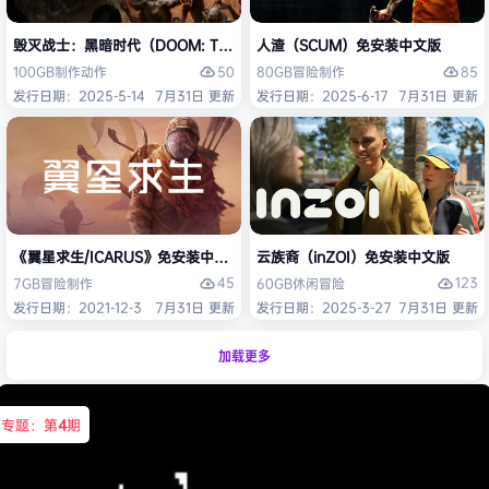
毁灭战士：黑暗时代（DOOM: The Dark Ages）免安装中文版
人渣（SCUM）免安装中文版
50
85
100GB
制作
动作
80GB
冒险
制作
发行日期：2025-5-14
7月31日 更新
发行日期：2025-6-17
7月31日 更新
《翼星求生/ICARUS》免安装中文版
云族裔（inZOI）免安装中文版
45
123
7GB
冒险
制作
60GB
休闲
冒险
发行日期：2021-12-3
7月31日 更新
发行日期：2025-3-27
7月31日 更新
加载更多
专题：第
4
期