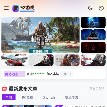
《识质存
在/PRAG
MATA》
《乐高蝙
免安装中
蝠侠：黑
文版
暗骑士之
《刺客信条：黑旗 记忆重置-
007 初露
《刺客信
遗/LEGO
网站动态
欢迎
e******i
加入本站
8月6日
虚拟机版/Assassin’s Creed
Light
条：
Batman:
影/Assas
普洱
签到获取
39
点积分
8月6日
Legacy
Black Flag Resynced
极限竞
《原子之
红色沙漠-
生化危机
sin’s
of the
欢迎
普洱
加入本站
8月6日
速：地平
心/Atomi
虚拟机版
9：安魂
最新发布文章
Creed
查看全部
HYPERVISOR》免安装中文
Dark
线
c
（Crimso
曲
欢迎
0**3
加入本站
8月6日
Shadow
Knight》
版
6（Forza
Heart》
n Desert
（Reside
s》免安装
全部
PC单机
Switch
安卓手游
欢迎
c***s
加入本站
8月6日
免安装中
Horizon
免安装中
HYPERVI
nt Evil
版，非虚
文版
欢迎
V****y
加入本站
8月6日
6）免安装
文版
SOR）免
Requiem
拟机