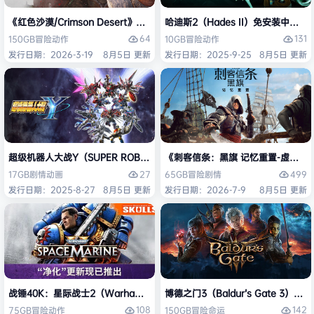
《红色沙漠/Crimson Desert》免安装中文版
哈迪斯2（Hades II）免安装中文版
64
131
150GB
冒险
动作
10GB
冒险
动作
发行日期：2026-3-19
8月5日 更新
发行日期：2025-9-25
8月5日 更新
超级机器人大战Y（SUPER ROBOT WARS Y）免安装中文版
《刺客信条：黑旗 记忆重置-虚拟机版/Assas
27
499
17GB
剧情
动画
65GB
冒险
剧情
发行日期：2025-8-27
8月5日 更新
发行日期：2026-7-9
8月5日 更新
战锤40K：星际战士2（Warhammer 40,000: Space Marine 2）免安装
博德之门3（Baldur’s Gate 3）
108
142
75GB
冒险
动作
150GB
冒险
命运