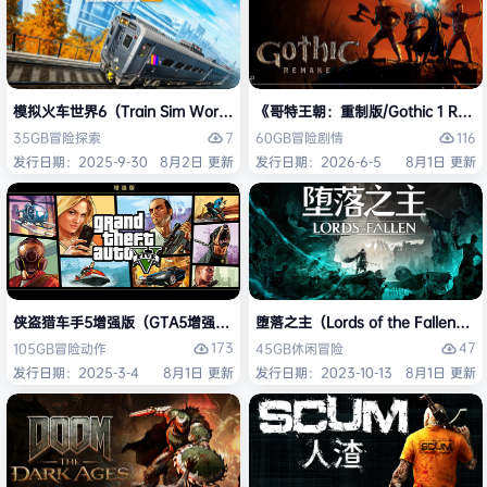
模拟火车世界6（Train Sim World 6）免安装中文版
《哥特王朝：重制版/Gothic 1 Re
7
116
35GB
冒险
探索
60GB
冒险
剧情
发行日期：2025-9-30
8月2日 更新
发行日期：2026-6-5
8月1日 更新
侠盗猎车手5增强版（GTA5增强版（Grand Theft Auto V Enhanced
堕落之主（Lords of the Fallen
173
47
105GB
冒险
动作
45GB
休闲
冒险
发行日期：2025-3-4
8月1日 更新
发行日期：2023-10-13
8月1日 更新