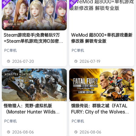
置顶
置顶
中文版
欢迎
j***j
加入本站
8月6日
安装中文
）免安装
版
中文版
欢迎
1******4
加入本站
8月5日
l***g
签到获取
28
点积分
8月5日
w******g
签到获取
49
点积分
8月4日
欢迎
w******g
加入本站
8月4日
Steam游戏助手|免费畅玩9万
WeMod 超8000+单机游戏最新
+Steam单机游戏|支持D加密以
修改器 解锁专业版
欢迎
D****Z
加入本站
5小时前
及育碧D加密授权
欢迎
有*酱
加入本站
7小时前
PC单机
PC单机
e******i
签到获取
43
点积分
8小时前
2026-07-20
2026-07-19
欢迎
Q*H
加入本站
8月6日
怪物猎人：荒野-虚拟机版
饿狼传说：群狼之城（FATAL
（Monster Hunter Wilds
FURY: City of the Wolves）
HYPERVISOR）免安装中文版
免安装中文版
PC单机
PC单机
2026-08-06
2026-08-06