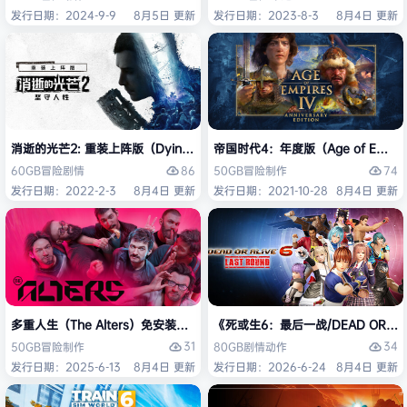
发行日期：2024-9-9
8月5日 更新
发行日期：2023-8-3
8月4日 更新
消逝的光芒2: 重装上阵版（Dying Light 2 Stay Human: Reloaded Ed
帝国时代4：年度版（Age of Empires 
86
74
60GB
冒险
剧情
50GB
冒险
制作
发行日期：2022-2-3
8月4日 更新
发行日期：2021-10-28
8月4日 更新
多重人生（The Alters）免安装中文版
《死或生6：最后一战/DEAD OR ALI
31
34
50GB
冒险
制作
80GB
剧情
动作
发行日期：2025-6-13
8月4日 更新
发行日期：2026-6-24
8月4日 更新