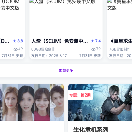
OM: The Dark Ages）免安装中文版
人渣（SCUM）免安装中文版
《翼星求生
8.8
7.4
★
★
49
79
80GB
冒险
制作
7GB
冒险
制作
7月31日 更新
发行日期：2025-6-17
7月31日 更新
发行日期：2021
加载更多
专题：第
2
期
生化危机系列