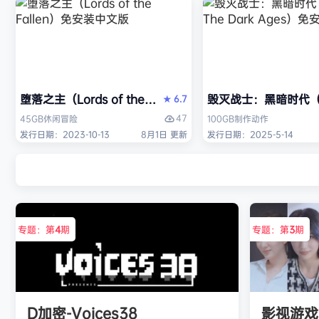
堕落之主（Lords of the Fallen）免安装中文版
毁灭战士：黑暗时代（DO
6.7
★
47
45GB
休闲
冒险
100GB
制作
动作
发行日期：2023-10-13
8月1日 更新
发行日期：2025-5-14
专题：第
4
期
专题：第
3
期
D加密-Voices38
影视游戏