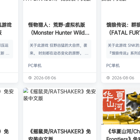
单机游戏
怪物猎人：荒野-虚拟机版
饿狼传说：群
版
（Monster Hunter Wilds
（FATAL FURY:
HYPERVISOR）免安装中文
the Wolve
解压运
关于此游戏 狂野凶猛的大自然，袭
关于此游戏 SNK
版
新 把
来。 时刻都在动态变化的原野。 这
『饿狼传说』系列自
p.asa
是个关于生活在具有两面性的世界中
来一直引领着90
PC单机
PC单机
。 We
的怪物与人们的故事。 你会化为以
潮。从1999年的『饿
游戏，
狩猎强大怪物为生的“猎人”，使用狩
THE WOLVES-
2026-08-06
2026-08-06
由于很多
猎获得的素材打造更强的武器防具，
系列的最新作品『饿狼
以修改器
并逐渐解明这个世界与人们之间的关
the Wolves』
及时的。
联。 进化的狩猎动作，寻求连续不
了加速兴奋的“REV
实已经涵
断的沉浸感，究极的狩猎体验正等待
的“REV系统”可
称】：w
你的到来。 故事 数年前，在公会还
种特殊攻击！“REV
【资源
没有调查过的未踏足领域“封禁之地”
速”，还有S.P.G.区
s）免
《摇鼠灵/RATSHAKER》免
《华夏山河/Chi
的边境上，一名少年“纳塔”获救。
安装中文版
Frontiers
公会根…