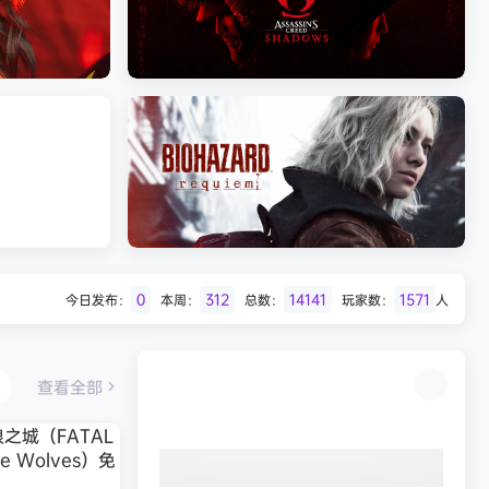
Batman: Legacy of the Dark Knight》
免安装中文版
《刺客信条：黑旗 记忆重置-虚拟机版/Ass
《刺客信条：影/Assassin’s Creed
Shadows》免安装版，非虚拟机
HYPERVISOR》免安装中文版
0
312
14141
1571
今日发布：
本周：
总数：
玩家数：
人
Desert
生化危机9：安魂曲（Resident Evil
Requiem）免安装中文版
查看全部