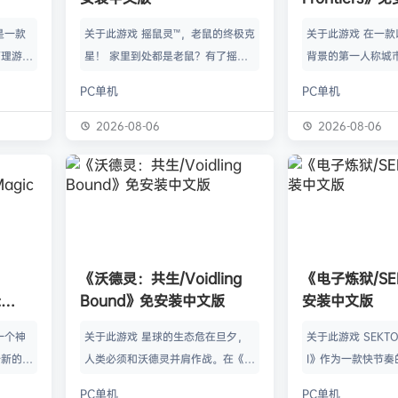
》是一款
关于此游戏 摇鼠灵™，老鼠的终极克
关于此游戏 在一
管理游
星！ 家里到处都是老鼠？有了摇鼠
背景的第一人称城
群，让族
灵™，彻底告别鼠患！全新手段，杀
划、建造并放松身
PC单机
PC单机
类题材的
灭所有不速之客！拿在手上大力摇，
的工匠起步，循序
游太空滋
剩下的交给摇鼠灵™就行了。不用夹
并筑起宏伟建筑。
2026-08-06
2026-08-06
会感激你
子，不会搞得乱糟糟，也不用偷偷摸
产链，打磨物流，
鸟群没了
摸丢死老鼠！ 有了摇鼠灵™，一切尽
的节奏繁荣发展—
，这也只
在掌握！把那只老鼠摇到服从，看着
精巧系统带来的成
描附近
“鼠条”填满。摇得多了，就能慢慢彻
区域——山间隘口
各种隐藏
底解决你的问题了。摇鼠灵™起效
河谷——各自拥有
，也可能
快，用法简单，效果绝佳，让你的烦
令人忍不住截图的
《沃德灵：共生/Voidling
《电子炼狱/SE
设施，以
恼瞬间无影无踪。 为什么选择摇鼠
背景；它会塑造你
:
Bound》免安装中文版
安装中文版
灵™？ 轻松…
目标。发掘古老工
安装中文
一个神
关于此游戏 星球的生态危在旦夕，
关于此游戏 SEKTOR
个新的幻
人类必须和沃德灵并肩作战。在《沃
I》作为一款快节奏
。 在
德灵：共生》中，你将扮演一名太空
戏，融合了硬式科
PC单机
PC单机