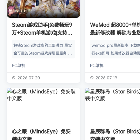
欢迎
1******4
加入本站
8月5日
l***g
签到获取
28
点积分
8月5日
w******g
签到获取
49
点积分
8月4日
欢迎
w******g
加入本站
8月4日
Steam游戏助手|免费畅玩9
WeMod 超8000+
欢迎
Z******U
加入本站
8月4日
万+Steam单机游戏|支持D
最新修改器 解锁专业
欢迎
有*酱
加入本站
46分钟前
加密以及育碧D加密授权
解锁Steam游戏库的全部潜力 最安
wemod pro最新版本 下载
e******i
签到获取
43
点积分
2小时前
全可靠的Steam游戏库增强服务 工
行exe即可 如果修改器自动更
欢迎
Q*H
加入本站
17小时前
具优点： 不修改任何电脑设置、不
旧修改器目录 resources\ap
PC单机
PC单机
修改任何steam设置、安全可靠、
r 这个文件替换到新版的即可
可入库游戏总数 94000+、无视已
Mod 目前支持超过千款热门
2026-07-20
2026-07-19
下架和锁区游戏、支持大多数游戏联
且每周都会追加游戏列表。
机。 无需为每一款游戏单独付费，
修改器原作者都入驻了，所
只需支付一次工具费用或订阅费，即
内容更新应该也是最全、最
可永久访问工具库内的成千上万款游
千款游戏听起来不多，但其
戏，包括昂贵的3A大作。 极大地降
盖了主流热门游戏【资源名
低了玩游戏的经济门槛，让玩家可以
emod pro【资源版本】：
心之眼（MindsEye）免安
星辰群岛（Star Bird
无压力地尝试各种类型的游戏。操
大…
装中文版
安装中文版
作…