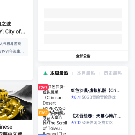
狼之城
 City of
s）免安装中文版
的人气格斗游戏
1991年诞生以
全部公告
年代格斗游戏的热
狼 -MARK OF
本周最热
本月最热
历史最热
』起，时隔26年，
传说 City of
TOP1
终于登场！ ■新实装
红色沙漠-虚拟机版（Crims
on Desert HYPERVISO
系统”！ 新实装
150GB
冒险
冒险游戏
8.4
★
R）免安装中文版
以从战斗开始发动各
武技”、“REV加
TOP2
《太吾绘卷：天幕心帷/The
…
Scroll of Taiwu : Beyond
25GB
休闲
免费专区
7.1
★
The Dom》免安装中文版
nese
》免安装中文版