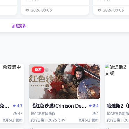
经熟悉的
生物学家，与被称为“沃德灵”的生物
慎选择升级项目，
的方式呈
神经链接。不断孵化、培育、升级、
置身风云变幻的战
2026-08-06
2026-08-06
个开放
进化你的沃德灵伙伴们，与它们一同
地敌人和恢弘的头
一个有趣
对抗寄生疫病，夺回被腐败蹂躏的绿
全神贯注，玩法令
加载更多
与怪物
色星球。 忘掉作为人类的行为直
配合视觉冲击和震
论是在表
觉，这次你将化身沃德灵，与它们神
进入完全不同的意
扮演一
经连接，以第三人称射击作为核心，
洁纯粹，单局游戏
完成一项
充分利用不同沃德灵的射击风格应对
战，重玩度很高。 
拯救地
多变的战场局面，并且在闪避、格
式包含五个世界，
挡、反击等技能的配…
人种…
新游
PERVISOR）免安装中文版
e）免安装中文版
《红色沙漠/Crimson Desert》免安装中文版
哈迪斯2（H
4.7
8.4
★
★
47
1
150GB
冒险
动作
10GB
冒险
动作
8月6日 更新
发行日期：2026-3-19
8月5日 更新
发行日期：202