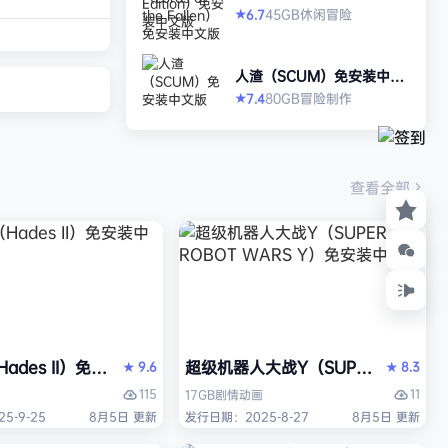
打造强大的构筑，
allen）免安装中文版
45GB
休闲
冒险
6.7
★
场，迎战源源不断
目。这款游戏需要
人渣（SCUM）免安装中文
人肾上腺素飙升，
版
80GB
冒险
制作
7.4
★
撼音乐，可以令你
识状态。 玩法简
耗时较短，大量挑
游戏特色 战役模
查看全部
关卡动态变化，敌
ades II）免安装中文版
超级机器人大战Y（SUPER ROBOT
9.6
8.3
★
★
115
11
17GB
剧情
动画
5-9-25
8月5日 更新
发行日期：2025-8-27
8月5日 更新