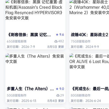
《刺客信条：黑旗 记忆重置-虚拟机版/Assassin’s Creed Bl
战锤40K：星际战士2（W
9.6
★
482
65GB
冒险
剧情
75GB
冒险
动作
发行日期：2026-7-9
8月5日 更新
发行日期：2024-9-9
多重人生（The Alters）免安装中文版
《死或生6：最后一战/DE
9.0
★
29
50GB
冒险
制作
80GB
剧情
动作
发行日期：2025-6-13
8月4日 更新
发行日期：2026-6-24