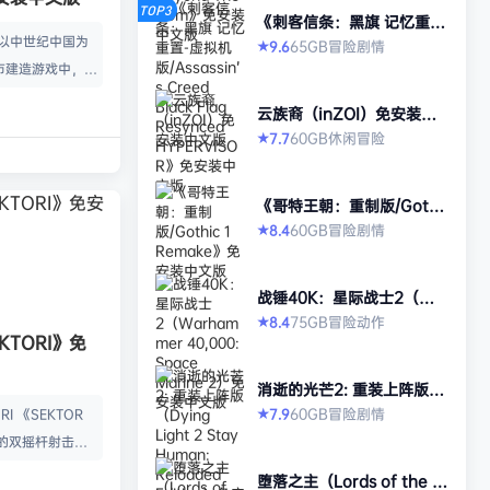
TOP3
《刺客信条：黑旗 记忆重
置-虚拟机版/Assassin’s Cr
款以中世纪中国为
65GB
冒险
剧情
9.6
★
eed Black Flag Resynced
市建造游戏中，规
HYPERVISOR》免安装中文
版
心。你从一名朴实
云族裔（inZOI）免安装中
渐进地规划、生产
文版
60GB
休闲
冒险
7.7
★
管理村民，搭建生
让你的村落以自己
《哥特王朝：重制版/Gothi
—无压力，并享受
c 1 Remake》免安装中文
60GB
冒险
剧情
8.4
★
就感。 探索三大
版
、沙漠平原与肥沃
独特资源、挑战与
战锤40K：星际战士2（Wa
景致。地貌不仅是
rhammer 40,000: Space
75GB
冒险
动作
8.4
★
Marine 2）免安装中文版
KTORI》免
的策略与可达成的
…
消逝的光芒2: 重装上阵版
（Dying Light 2 Stay Hu
60GB
冒险
剧情
7.9
I 《SEKTOR
★
man: Reloaded Edition）
的双摇杆射击游
免安装中文版
技音乐的激烈。谨
堕落之主（Lords of the F