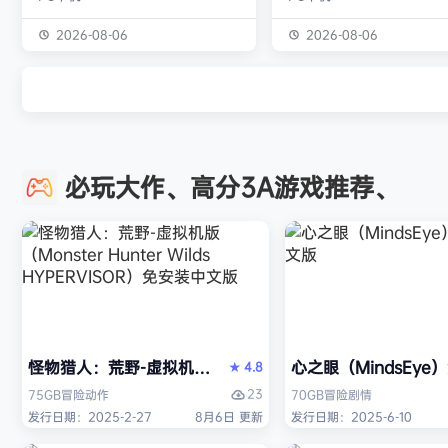
独属于你的强大构筑 装备获取 游戏
虚幻引擎的帮助下，使用已
中的[装备][技能][护身符]主要通过
图形技术和机制以丰富多彩
2026-08-06
2026-08-06
与怪物战斗胜利后随机获得 并可通
现游戏世界。 玩家将看到一
过[打造]、[合成]等系统将装备打造
的世界，令人兴奋的任务，
成[绝世神器]从而战胜更加强大的怪
的情节和谜题。 英雄将面临
物 社交媒体 官方1群：190422729
的战斗和与老板的战斗，无
章节&难度 游戏主要拥有5个章节，
面上还是在地牢里。 你必须
必玩大作、高分3A游戏推荐、
每个大型章节有若干小关卡。 难度
组由命运聚集的五个角色来
可分为：…
伟大的使命-从古老的邪恶中
球！ 一个古老…
怪物猎人：荒野-虚拟机版（Monster Hunter Wilds HY
心之眼（MindsEy
4.8
★
23
75GB
冒险
动作
70GB
冒险
剧情
发行日期：2025-2-27
8月6日 更新
发行日期：2025-6-10