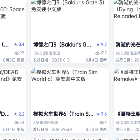
ack Flag Resynced HYPERVISOR》免安装中文版
arhammer 40,000: Space Marine 2）免安装中文版
博德之门3（Baldur’s Gate 3）免安装中文版
消逝的光芒2:
8.4
9.7
★
★
99
127
150GB
冒险
命运
60GB
冒险
剧
8月5日 更新
发行日期：2023-8-3
8月4日 更新
发行日期：202
AD OR ALIVE 6 Last Round》免安装中文版
模拟火车世界6（Train Sim World 6）免安装
《哥特王朝：
2.2
7.6
★
★
34
6
35GB
冒险
探索
60GB
冒险
剧
8月4日 更新
发行日期：2025-9-30
8月2日 更新
发行日期：202