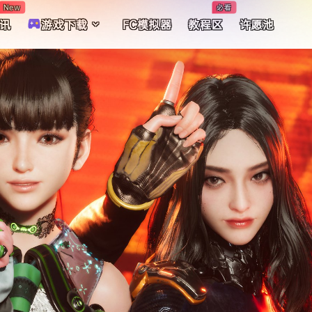
New
必看
讯
游戏下载
FC模拟器
教程区
许愿池