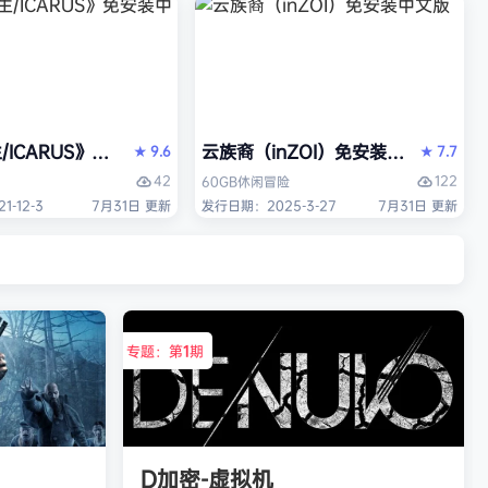
/ICARUS》免安装中文版
云族裔（inZOI）免安装中文版
9.6
7.7
★
★
42
122
60GB
休闲
冒险
-12-3
7月31日 更新
发行日期：2025-3-27
7月31日 更新
专题：第
1
期
D加密-虚拟机