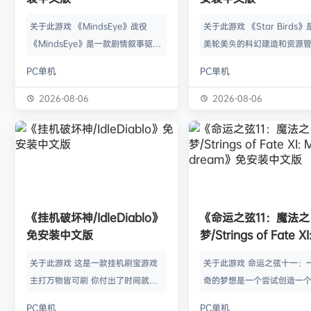
关于此游戏 《MindsEye》战役
关于此游戏 《Star Birds
《MindsEye》是一款剧情叙事驱动
美轮美奂的科幻建造和资源
的惊悚风格单人动作冒险游戏，故事
戏，你将指引遨游太空的鸟
PC单机
PC单机
背景设定在近未来沙漠城市红石城。
群繁盛起来。不论是熟知此
你将扮演雅各布·迪亚兹——一名退
老手玩家，还是只想浅尝神
2026-08-06
2026-08-06
役士兵，因被植入了神秘的神经植入
味的路人过客，星辰群鸟都
体而饱受支离破碎的记忆困扰。在电
的陪伴。什么，你说是因为
影化叙事的战役中，你将执行任务、
你，就立马出乱子？哎呀呀
揭开过往谜团，并直面一场涉及失控
是其中一个原因而已啦。 扫
人工智能、腐败企业与无序军事力量
的小行星，操纵漫游车揭露
的惊天阴谋——这场危机的波及范围
的资源，可能是冰块和金属
《挂机破坏神/IdleDiablo》
《命运之弦11：魔法之
远不止红石城本身。 红石城 红石城
是某些未知之物。建造生产
免安装中文版
梦/Strings of Fate XI
是…
便开采资…
Magic dream》免
关于此游戏 这是一款挂机刷宝游戏
关于此游戏 命运之弦十一：
版
主打万物皆可刷 你付出了时间就必
奇的梦想是一个尝试创造一
然会有所收获 没有最强的装备 只有
想冒险世界的RPG类型的球迷
PC单机
PC单机