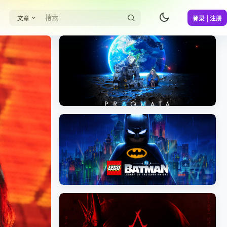
文章
登录 | 注册
《识质存在/PRAGMATA》免安装中文版
《乐高蝙蝠侠：黑暗骑士之遗/LEGO