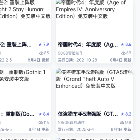
 重装上阵版（Dying Light 2 Stay Human: Reloaded E
帝国时代4：年度版（Age of Empires 
7.9
8.6
★
★
83
69
情
50GB
冒险
制作
2-2-3
8月4日 更新
发行日期：2021-10-28
8月4日 更新
中文版
重制版/Gothic 1 Remake》免安装中文版
侠盗猎车手5增强版（GTA5增强版（Gran
8.4
8.2
★
★
115
168
情
105GB
冒险
动作
6-6-5
8月1日 更新
发行日期：2025-3-4
8月1日 更新