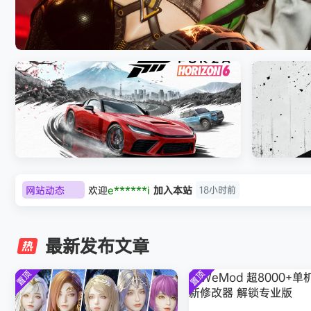
《剑星/Stellar Blade》本体+修改器
网站动态
欢迎
e******i
加入本站
18小时前
极限竞速：地平线6（Forza Horizon 6）免
《原子之心/
普洱
签到获取
39
点积分
18小时前
安装中文版
欢迎
普洱
加入本站
18小时前
最新发布文章
欢迎
0**3
加入本站
18小时前
欢迎
c***s
加入本站
20小时前
置顶
置顶
欢迎
V****y
加入本站
22小时前
欢迎
j***j
加入本站
22小时前