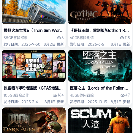
模拟火车世界6（Train Sim World 6）免安装中文版
《哥特王朝：重制版/Gothic 1 Re
6
115
35GB
冒险
探索
60GB
冒险
剧情
发行日期：2025-9-30
8月2日 更新
发行日期：2026-6-5
8月1日 更新
侠盗猎车手5增强版（GTA5增强版（Grand Theft Auto V Enhanced
堕落之主（Lords of the Fallen
164
47
105GB
冒险
动作
45GB
休闲
冒险
发行日期：2025-3-4
8月1日 更新
发行日期：2023-10-13
8月1日 更新