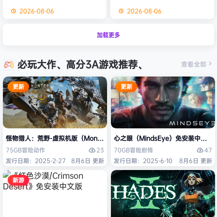
2026-08-06
2026-08-06
加载更多
必玩大作、高分3A游戏推荐、
查看全部
更新
更新
怪物猎人：荒野-虚拟机版（Monster Hunter Wilds HYPERVISOR）免
心之眼（MindsEye）免安装中文版
23
47
75GB
冒险
动作
70GB
冒险
剧情
发行日期：2025-2-27
8月6日 更新
发行日期：2025-6-10
8月6日 更新
新游