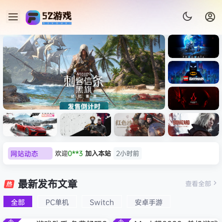
《识质存
在/PRAG
MATA》
《乐高蝙
免安装中
蝠侠：黑
文版
暗骑士之
《刺客信条：黑旗 记忆重置-
007 初露
《刺客信
遗/LEGO
网站动态
欢迎
0**3
加入本站
2小时前
虚拟机版/Assassin’s Creed
Light
条：
Batman:
影/Assas
欢迎
c***s
加入本站
4小时前
Legacy
Black Flag Resynced
极限竞
《原子之
红色沙漠-
生化危机
sin’s
of the
欢迎
V****y
加入本站
6小时前
速：地平
心/Atomi
虚拟机版
9：安魂
最新发布文章
Creed
查看全部
HYPERVISOR》免安装中文
Dark
线
c
（Crimso
曲
欢迎
j***j
加入本站
6小时前
Shadow
Knight》
版
6（Forza
Heart》
n Desert
（Reside
s》免安装
全部
PC单机
Switch
安卓手游
欢迎
1******4
加入本站
23小时前
免安装中
Horizon
免安装中
HYPERVI
nt Evil
版，非虚
文版
l***g
签到获取
28
点积分
8月5日
6）免安装
文版
SOR）免
Requiem
拟机