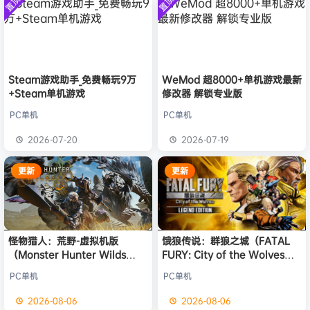
置顶
置顶
中文版
w******g
签到获取
安装中文
49
点积分
8月4日
）免安装
版
中文版
欢迎
w******g
加入本站
8月4日
欢迎
Z******U
加入本站
8月4日
欢迎
k******2
加入本站
8月4日
欢迎
C****i
加入本站
8月4日
Steam游戏助手_免费畅玩9万
WeMod 超8000+单机游戏最新
+Steam单机游戏
修改器 解锁专业版
欢迎
Q*H
加入本站
1小时前
欢迎
e******i
加入本站
1小时前
PC单机
PC单机
普洱
签到获取
39
点积分
2小时前
2026-07-20
2026-07-19
欢迎
普洱
加入本站
2小时前
更新
更新
怪物猎人：荒野-虚拟机版
饿狼传说：群狼之城（FATAL
（Monster Hunter Wilds
FURY: City of the Wolves）
HYPERVISOR）免安装中文版
免安装中文版
PC单机
PC单机
2026-08-06
2026-08-06