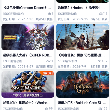
《红色沙漠/Crimson Desert》免安装中文版
哈迪斯2（Hades II）免安装中文版
1
115
150GB
冒险
动作
10GB
冒险
动作
发行日期：2026-3-19
8月5日 更新
发行日期：2025-9-25
8月5日 更新
超级机器人大战Y（SUPER ROBOT WARS Y）免安装中文版
《刺客信条：黑旗 记忆重置-虚拟机版/Assas
11
482
17GB
剧情
动画
65GB
冒险
剧情
发行日期：2025-8-27
8月5日 更新
发行日期：2026-7-9
8月5日 更新
战锤40K：星际战士2（Warhammer 40,000: Space Marine 2）免安装
博德之门3（Baldur’s Gate 3）
99
127
75GB
冒险
动作
150GB
冒险
命运