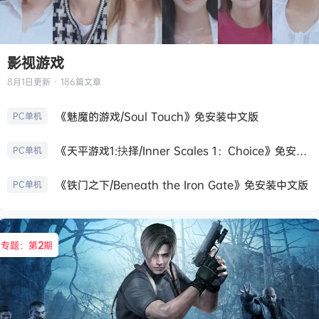
影视游戏
8月1日
更新 · 186篇文章
《魅魔的游戏/Soul Touch》免安装中文版
PC单机
《天平游戏1:抉择/Inner Scales 1：Choice》免安装中文版
PC单机
《铁门之下/Beneath the Iron Gate》免安装中文版
PC单机
专题：第
2
期