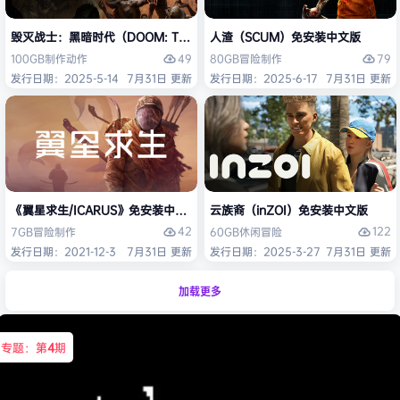
毁灭战士：黑暗时代（DOOM: The Dark Ages）免安装中文版
人渣（SCUM）免安装中文版
49
79
100GB
制作
动作
80GB
冒险
制作
发行日期：2025-5-14
7月31日 更新
发行日期：2025-6-17
7月31日 更新
《翼星求生/ICARUS》免安装中文版
云族裔（inZOI）免安装中文版
42
122
7GB
冒险
制作
60GB
休闲
冒险
发行日期：2021-12-3
7月31日 更新
发行日期：2025-3-27
7月31日 更新
加载更多
专题：第
4
期