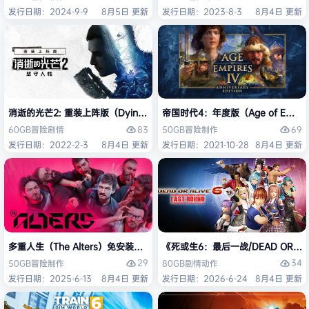
发行日期：2024-9-9
8月5日 更新
发行日期：2023-8-3
8月4日 更新
消逝的光芒2: 重装上阵版（Dying Light 2 Stay Human: Reloaded Ed
帝国时代4：年度版（Age of Empires 
83
69
60GB
冒险
剧情
50GB
冒险
制作
发行日期：2022-2-3
8月4日 更新
发行日期：2021-10-28
8月4日 更新
多重人生（The Alters）免安装中文版
《死或生6：最后一战/DEAD OR ALI
29
34
50GB
冒险
制作
80GB
剧情
动作
发行日期：2025-6-13
8月4日 更新
发行日期：2026-6-24
8月4日 更新