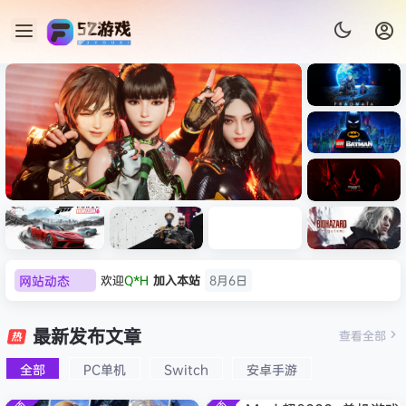
《识质存
在/PRAG
MATA》
《乐高蝙
免安装中
蝠侠：黑
文版
暗骑士之
》本体
《刺客信条：黑旗 记忆重置-
00
欢迎
Q*H
加入本站
8月6日
《刺客信
遗/LEGO
网站动态
即玩
虚拟机版/Assassin’s Creed
Li
条：
Batman:
欢迎
e******i
加入本站
8月6日
影/Assas
Legacy
Black Flag Resynced
普洱
签到获取
39
点积分
8月6日
极限竞
《原子之
红色沙漠-
生化危机
sin’s
of the
速：地平
心/Atomi
虚拟机版
9：安魂
欢迎
普洱
加入本站
8月6日
最新发布文章
Creed
查看全部
HYPERVISOR》免安装中文
Dark
线
c
（Crimso
曲
Shadow
欢迎
0**3
加入本站
8月6日
Knight》
版
6（Forza
Heart》
n Desert
（Reside
s》免安装
全部
PC单机
Switch
安卓手游
免安装中
欢迎
c***s
加入本站
8月6日
Horizon
免安装中
HYPERVI
nt Evil
版，非虚
文版
6）免安装
文版
SOR）免
Requiem
欢迎
V****y
加入本站
8月6日
拟机