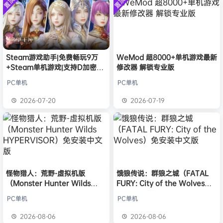
置顶
置顶
中文版
安装中文
）免安装
欢迎
j***j
加入本站
8月6日
版
中文版
欢迎
1******4
加入本站
8月5日
l***g
签到获取
28
点积分
8月5日
w******g
签到获取
49
点积分
8月4日
Steam游戏助手|免费畅玩9万
WeMod 超8000+单机游戏最新
欢迎
w******g
加入本站
8月4日
+Steam单机游戏|支持D加密以
修改器 解锁专业版
欢迎
D****Z
加入本站
7小时前
及育碧D加密授权
PC单机
PC单机
欢迎
有*酱
加入本站
10小时前
e******i
签到获取
43
点积分
11小时前
2026-07-20
2026-07-19
怪物猎人：荒野-虚拟机版
饿狼传说：群狼之城（FATAL
（Monster Hunter Wilds
FURY: City of the Wolves）
HYPERVISOR）免安装中文版
免安装中文版
PC单机
PC单机
2026-08-06
2026-08-06