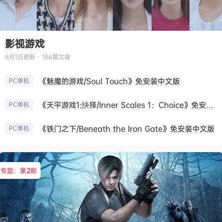
影视游戏
8月1日
更新 · 186篇文章
《魅魔的游戏/Soul Touch》免安装中文版
PC单机
《天平游戏1:抉择/Inner Scales 1：Choice》免安装中文版
PC单机
《铁门之下/Beneath the Iron Gate》免安装中文版
PC单机
专题：第
2
期