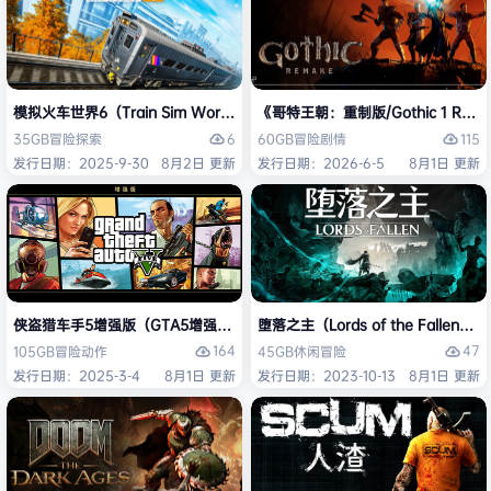
模拟火车世界6（Train Sim World 6）免安装中文版
《哥特王朝：重制版/Gothic 1 Re
6
115
35GB
冒险
探索
60GB
冒险
剧情
发行日期：2025-9-30
8月2日 更新
发行日期：2026-6-5
8月1日 更新
侠盗猎车手5增强版（GTA5增强版（Grand Theft Auto V Enhanced
堕落之主（Lords of the Fallen
164
47
105GB
冒险
动作
45GB
休闲
冒险
发行日期：2025-3-4
8月1日 更新
发行日期：2023-10-13
8月1日 更新