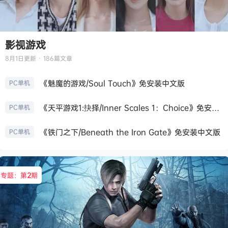
影视游戏
8月1日
更新 · 186篇文章
《魅魔的游戏/Soul Touch》免安装中文版
PC单机
《天平游戏1:抉择/Inner Scales 1：Choice》免安装中文版
PC单机
《铁门之下/Beneath the Iron Gate》免安装中文版
PC单机
专题：第
2
期