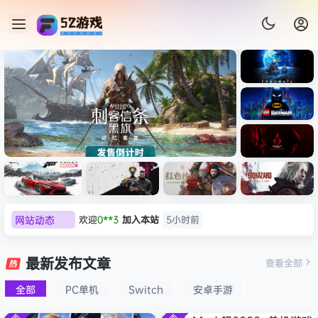
《识质存
在/PRAG
MATA》
《乐高蝙
免安装中
蝠侠：黑
文版
暗骑士之
《刺客信条：黑旗 记忆重置-
007 初露
《刺客信
遗/LEGO
网站动态
欢迎
c***s
加入本站
7小时前
虚拟机版/Assassin’s Creed
Light
条：
Batman:
影/Assas
欢迎
V****y
加入本站
9小时前
Legacy
Black Flag Resynced
极限竞
《原子之
红色沙漠-
生化危机
sin’s
of the
欢迎
j***j
加入本站
9小时前
速：地平
心/Atomi
虚拟机版
9：安魂
最新发布文章
Creed
查看全部
HYPERVISOR》免安装中文
Dark
线
c
（Crimso
曲
欢迎
1******4
加入本站
8月5日
Shadow
Knight》
版
6（Forza
Heart》
n Desert
（Reside
s》免安装
全部
PC单机
Switch
安卓手游
l***g
签到获取
28
点积分
8月5日
免安装中
Horizon
免安装中
HYPERVI
nt Evil
版，非虚
文版
w******g
签到获取
49
点积分
8月4日
6）免安装
文版
SOR）免
Requiem
拟机