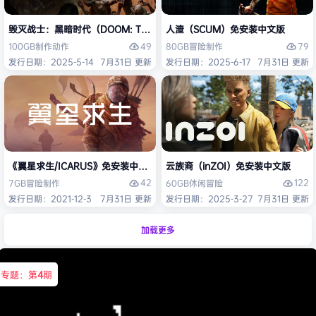
毁灭战士：黑暗时代（DOOM: The Dark Ages）免安装中文版
人渣（SCUM）免安装中文版
49
79
100GB
制作
动作
80GB
冒险
制作
发行日期：2025-5-14
7月31日 更新
发行日期：2025-6-17
7月31日 更新
《翼星求生/ICARUS》免安装中文版
云族裔（inZOI）免安装中文版
42
122
7GB
冒险
制作
60GB
休闲
冒险
发行日期：2021-12-3
7月31日 更新
发行日期：2025-3-27
7月31日 更新
加载更多
专题：第
4
期