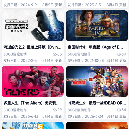
发行日期：2024-9-9
8月5日 更新
发行日期：2023-8-3
8月4日 更新
消逝的光芒2: 重装上阵版（Dying Light 2 Stay Human: Reloaded Ed
帝国时代4：年度版（Age of Empires 
83
69
60GB
冒险
剧情
50GB
冒险
制作
发行日期：2022-2-3
8月4日 更新
发行日期：2021-10-28
8月4日 更新
多重人生（The Alters）免安装中文版
《死或生6：最后一战/DEAD OR ALI
29
34
50GB
冒险
制作
80GB
剧情
动作
发行日期：2025-6-13
8月4日 更新
发行日期：2026-6-24
8月4日 更新