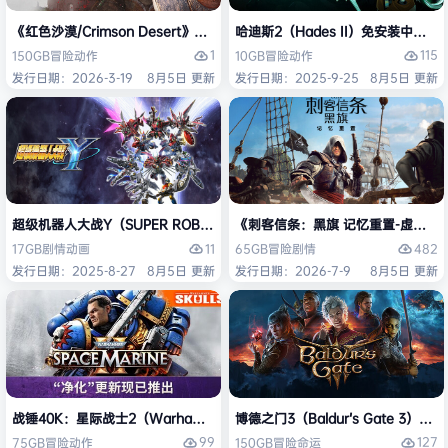
《红色沙漠/Crimson Desert》免安装中文版
哈迪斯2（Hades II）免安装中文版
1
115
150GB
冒险
动作
10GB
冒险
动作
发行日期：2026-3-19
8月5日 更新
发行日期：2025-9-25
8月5日 更新
超级机器人大战Y（SUPER ROBOT WARS Y）免安装中文版
《刺客信条：黑旗 记忆重置-虚拟机版/Assas
11
482
17GB
剧情
动画
65GB
冒险
剧情
发行日期：2025-8-27
8月5日 更新
发行日期：2026-7-9
8月5日 更新
战锤40K：星际战士2（Warhammer 40,000: Space Marine 2）免安装
博德之门3（Baldur’s Gate 3）
99
127
75GB
冒险
动作
150GB
冒险
命运