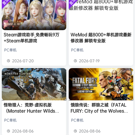
置顶
置顶
中文版
欢迎
w******g
加入本站
安装中文
8月4日
）免安装
版
中文版
欢迎
Z******U
加入本站
8月4日
欢迎
k******2
加入本站
8月4日
欢迎
C****i
加入本站
8月4日
欢迎
Q*H
加入本站
4小时前
Steam游戏助手_免费畅玩9万
WeMod 超8000+单机游戏最新
+Steam单机游戏
修改器 解锁专业版
欢迎
e******i
加入本站
4小时前
普洱
签到获取
39
点积分
5小时前
PC单机
PC单机
欢迎
普洱
加入本站
5小时前
2026-07-20
2026-07-19
欢迎
0**3
加入本站
5小时前
怪物猎人：荒野-虚拟机版
饿狼传说：群狼之城（FATAL
（Monster Hunter Wilds
FURY: City of the Wolves）
HYPERVISOR）免安装中文版
免安装中文版
PC单机
PC单机
2026-08-06
2026-08-06