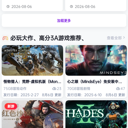
2026-08-06
2026-08-06
加载更多
必玩大作、高分3A游戏推荐、
查看全部
怪物猎人：荒野-虚拟机版（Monster Hunter Wilds HYPERVISOR）免
心之眼（MindsEye）免安装中文版
23
47
75GB
冒险
动作
70GB
冒险
剧情
发行日期：2025-2-27
8月6日 更新
发行日期：2025-6-10
8月6日 更新
新游