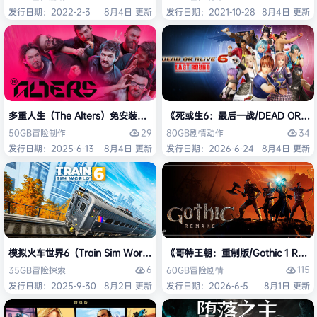
发行日期：2022-2-3
8月4日 更新
发行日期：2021-10-28
8月4日 更新
多重人生（The Alters）免安装中文版
《死或生6：最后一战/DEAD OR ALI
29
34
50GB
冒险
制作
80GB
剧情
动作
发行日期：2025-6-13
8月4日 更新
发行日期：2026-6-24
8月4日 更新
模拟火车世界6（Train Sim World 6）免安装中文版
《哥特王朝：重制版/Gothic 1 Re
6
115
35GB
冒险
探索
60GB
冒险
剧情
发行日期：2025-9-30
8月2日 更新
发行日期：2026-6-5
8月1日 更新