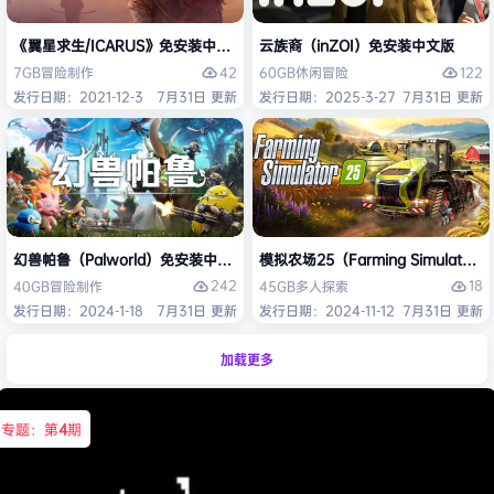
《翼星求生/ICARUS》免安装中文版
云族裔（inZOI）免安装中文版
42
122
7GB
冒险
制作
60GB
休闲
冒险
发行日期：2021-12-3
7月31日 更新
发行日期：2025-3-27
7月31日 更新
幻兽帕鲁（Palworld）免安装中文版
模拟农场25（Farming Simulato
242
18
40GB
冒险
制作
45GB
多人
探索
发行日期：2024-1-18
7月31日 更新
发行日期：2024-11-12
7月31日 更新
加载更多
专题：第
4
期