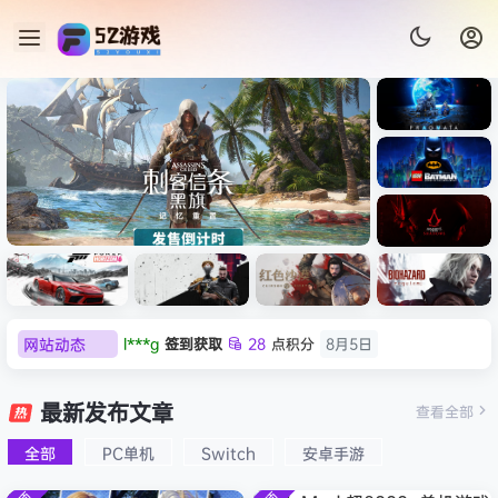
《识质存
在/PRAG
MATA》
《乐高蝙
免安装中
蝠侠：黑
文版
暗骑士之
《刺客信条：黑旗 记忆重置-
007 初露
l***g
签到获取
28
点积分
8月5日
《刺客信
遗/LEGO
网站动态
w******g
签到获取
49
点积分
8月4日
虚拟机版/Assassin’s Creed
Light
条：
Batman:
影/Assas
欢迎
w******g
加入本站
8月4日
Legacy
Black Flag Resynced
极限竞
《原子之
红色沙漠-
生化危机
sin’s
of the
欢迎
Z******U
加入本站
8月4日
速：地平
心/Atomi
虚拟机版
9：安魂
最新发布文章
Creed
查看全部
HYPERVISOR》免安装中文
Dark
线
c
（Crimso
曲
欢迎
k******2
加入本站
8月4日
Shadow
Knight》
版
6（Forza
Heart》
n Desert
（Reside
s》免安装
全部
PC单机
Switch
安卓手游
欢迎
C****i
加入本站
8月4日
免安装中
Horizon
免安装中
HYPERVI
nt Evil
版，非虚
文版
欢迎
2***5
加入本站
8月4日
6）免安装
文版
SOR）免
Requiem
拟机