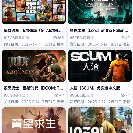
侠盗猎车手5增强版（GTA5增强版（Grand Theft Auto V Enhanced
堕落之主（Lords of the Fallen
163
47
105GB
冒险
动作
45GB
休闲
冒险
发行日期：2025-3-4
8月1日 更新
发行日期：2023-10-13
8月1日 更新
毁灭战士：黑暗时代（DOOM: The Dark Ages）免安装中文版
人渣（SCUM）免安装中文版
49
79
100GB
制作
动作
80GB
冒险
制作
发行日期：2025-5-14
7月31日 更新
发行日期：2025-6-17
7月31日 更新