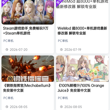
置顶
置顶
中文版
安装中文
）免安装
欢迎
h*********0
加入本站
8月3日
版
中文版
欢迎
l*w
加入本站
8月2日
旋律
签到获取
41
点积分
8月1日
欢迎
y**u
加入本站
7月31日
欢迎
c***s
加入本站
33分钟前
Steam游戏助手_免费畅玩9万
WeMod 超8000+单机游戏最新
+Steam单机游戏
修改器 解锁专业版
欢迎
V****y
加入本站
3小时前
欢迎
j***j
加入本站
3小时前
PC单机
PC单机
欢迎
1******4
加入本站
20小时前
2026-07-20
2026-07-19
《钢铁指挥官/Mechabellum》
《100%鲜橙汁/100% Orange
免安装中文版
Juice》免安装中文版
PC单机
PC单机
2026-08-05
2026-08-05