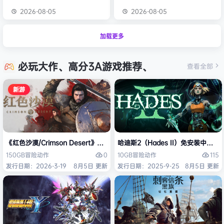
2026-08-05
2026-08-05
加载更多
必玩大作、高分3A游戏推荐、
查看全部
新游
《红色沙漠/Crimson Desert》免安装中文版
哈迪斯2（Hades II）免安装中文版
0
115
150GB
冒险
动作
10GB
冒险
动作
发行日期：2026-3-19
8月5日 更新
发行日期：2025-9-25
8月5日 更新