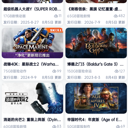
超级机器人大战Y（SUPER ROBOT WARS Y）免安装中文版
《刺客信条：黑旗 记忆重置-虚拟机版/Assas
11
482
17GB
剧情
动画
65GB
冒险
剧情
发行日期：2025-8-27
8月5日 更新
发行日期：2026-7-9
8月5日 更新
战锤40K：星际战士2（Warhammer 40,000: Space Marine 2）免安装
博德之门3（Baldur’s Gate 3）
99
127
75GB
冒险
动作
150GB
冒险
命运
发行日期：2024-9-9
8月5日 更新
发行日期：2023-8-3
8月4日 更新
消逝的光芒2: 重装上阵版（Dying Light 2 Stay Human: Reloaded Ed
帝国时代4：年度版（Age of Empires 
83
69
60GB
冒险
剧情
50GB
冒险
制作