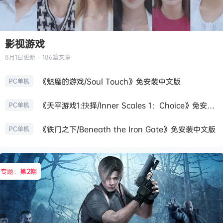
影视游戏
8月1日
更新 · 186篇文章
《魅魔的游戏/Soul Touch》免安装中文版
PC单机
《天平游戏1:抉择/Inner Scales 1：Choice》免安装中文版
PC单机
《铁门之下/Beneath the Iron Gate》免安装中文版
PC单机
专题：第
2
期