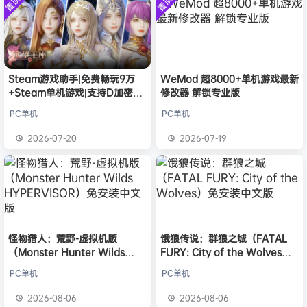
置顶
置顶
中文版
欢迎
c***s
加入本站
8月6日
安装中文
）免安装
版
中文版
欢迎
V****y
加入本站
8月6日
欢迎
j***j
加入本站
8月6日
欢迎
1******4
加入本站
8月5日
l***g
签到获取
28
点积分
8月5日
Steam游戏助手|免费畅玩9万
WeMod 超8000+单机游戏最新
+Steam单机游戏|支持D加密以
修改器 解锁专业版
w******g
签到获取
49
点积分
8月4日
及育碧D加密授权
欢迎
w******g
加入本站
8月4日
PC单机
PC单机
欢迎
D****Z
加入本站
4小时前
2026-07-20
2026-07-19
欢迎
有*酱
加入本站
6小时前
怪物猎人：荒野-虚拟机版
饿狼传说：群狼之城（FATAL
（Monster Hunter Wilds
FURY: City of the Wolves）
HYPERVISOR）免安装中文版
免安装中文版
PC单机
PC单机
2026-08-06
2026-08-06