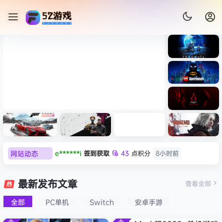
《识质存
在/PRAG
MATA》
《乐高蝙
免安装中
蝠侠：黑
文版
暗骑士之
007 初露锋芒（007 First
《剑星/St
《刺客信
遗/LEGO
网站动态
e******i
签到获取
43
点积分
8小时前
Light ）免安装中文版
+修改器
条：
Batman:
影/Assas
欢迎
Q*H
加入本站
23小时前
Legacy
极限竞
《原子之
红色沙漠-
生化危机
sin’s
of the
欢迎
e******i
加入本站
23小时前
速：地平
心/Atomi
虚拟机版
9：安魂
最新发布文章
Creed
查看全部
Dark
线
c
（Crimso
曲
普洱
签到获取
39
点积分
8月6日
Shadow
Knight》
6（Forza
Heart》
n Desert
（Reside
s》免安装
全部
PC单机
Switch
安卓手游
欢迎
普洱
加入本站
8月6日
免安装中
Horizon
免安装中
HYPERVI
nt Evil
版，非虚
文版
欢迎
0**3
加入本站
8月6日
6）免安装
文版
SOR）免
Requiem
拟机