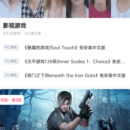
影视游戏
8月1日
更新 · 186篇文章
《魅魔的游戏/Soul Touch》免安装中文版
PC单机
《天平游戏1:抉择/Inner Scales 1：Choice》免安装中文版
PC单机
《铁门之下/Beneath the Iron Gate》免安装中文版
PC单机
专题：第
2
期