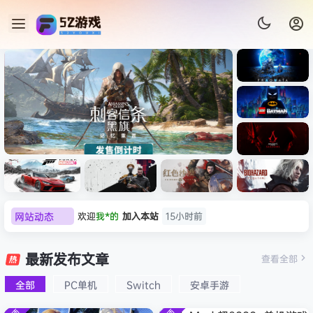
《识质存
在/PRAG
MATA》
《乐高蝙
免安装中
蝠侠：黑
文版
暗骑士之
《刺客信条：黑旗 记忆重置-
007 初露
《刺客信
遗/LEGO
网站动态
欢迎
我*的
加入本站
15小时前
虚拟机版/Assassin’s Creed
Light
条：
Batman:
影/Assas
欢迎
D****Z
加入本站
8月7日
Legacy
Black Flag Resynced
极限竞
《原子之
红色沙漠-
生化危机
sin’s
of the
欢迎
有*酱
加入本站
8月7日
速：地平
心/Atomi
虚拟机版
9：安魂
最新发布文章
Creed
查看全部
HYPERVISOR》免安装中文
Dark
线
c
（Crimso
曲
e******i
签到获取
43
点积分
8月7日
Shadow
Knight》
版
6（Forza
Heart》
n Desert
（Reside
s》免安装
全部
PC单机
Switch
安卓手游
欢迎
Q*H
加入本站
8月6日
免安装中
Horizon
免安装中
HYPERVI
nt Evil
版，非虚
文版
欢迎
e******i
加入本站
8月6日
6）免安装
文版
SOR）免
Requiem
拟机