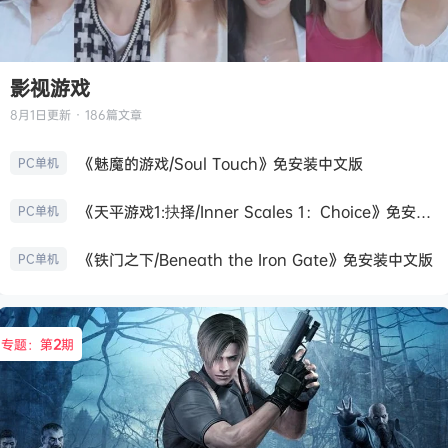
影视游戏
8月1日
更新 · 186篇文章
《魅魔的游戏/Soul Touch》免安装中文版
PC单机
《天平游戏1:抉择/Inner Scales 1：Choice》免安装中文版
PC单机
《铁门之下/Beneath the Iron Gate》免安装中文版
PC单机
专题：第
2
期