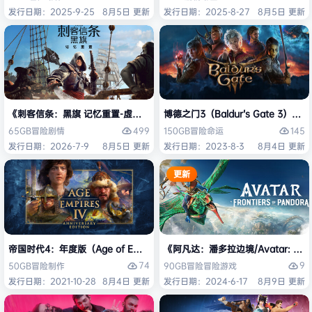
发行日期：2025-9-25
8月5日 更新
发行日期：2025-8-27
8月5日 更新
《刺客信条：黑旗 记忆重置-虚拟机版/Assassin’s Creed Black Flag Re
博德之门3（Baldur’s Gate 3）
499
145
65GB
冒险
剧情
150GB
冒险
命运
发行日期：2026-7-9
8月5日 更新
发行日期：2023-8-3
8月4日 更新
更新
帝国时代4：年度版（Age of Empires IV: Anniversary Edition）免安
《阿凡达：潘多拉边境/Avatar: Front
74
9
50GB
冒险
制作
90GB
冒险
冒险游戏
发行日期：2021-10-28
8月4日 更新
发行日期：2024-6-17
8月9日 更新