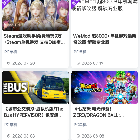
置顶
置顶
中文版
普洱
签到获取
39
点积分
安装中文
8月6日
）免安装
版
中文版
欢迎
普洱
加入本站
8月6日
欢迎
0**3
加入本站
8月6日
欢迎
c***s
加入本站
8月6日
欢迎
V****y
加入本站
8月6日
Steam游戏助手|免费畅玩9万
WeMod 超8000+单机游戏最新
+Steam单机游戏|支持D加密以
修改器 解锁专业版
欢迎
兔****
加入本站
6小时前
及育碧D加密授权
欢迎
q********6
加入本站
9小时前
PC单机
PC单机
大**颠
签到获取
64
点积分
14小时前
2026-07-20
2026-07-19
欢迎
大**颠
加入本站
14小时前
《城市公交模拟-虚拟机版/The
《七龙珠 电光炸裂！
Bus HYPERVISOR》免安装中
ZERO/DRAGON BALL:
文版
Sparking! ZERO》免安装中文
PC单机
PC单机
版
2026-08-08
2026-08-08