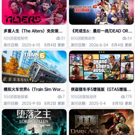
多重人生（The Alters）免安装中文版
《死或生6：最后一战/DEAD OR ALI
31
34
50GB
冒险
制作
80GB
剧情
动作
发行日期：2025-6-13
8月4日 更新
发行日期：2026-6-24
8月4日 更新
模拟火车世界6（Train Sim World 6）免安装中文版
侠盗猎车手5增强版（GTA5增强版（Gran
7
178
35GB
冒险
探索
105GB
冒险
动作
发行日期：2025-9-30
8月2日 更新
发行日期：2025-3-4
8月1日 更新