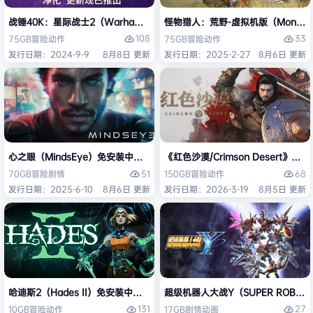
战锤40K：星际战士2（Warhammer 40,000: Space Marine 2）免安装
怪物猎人：荒野-虚拟机版（Monster H
108
33
75GB
冒险
动作
75GB
冒险
动作
发行日期：2024-9-9
8月8日 更新
发行日期：2025-2-27
8月6日 更新
心之眼（MindsEye）免安装中文版
《红色沙漠/Crimson Desert》免
51
68
70GB
冒险
剧情
150GB
冒险
动作
发行日期：2025-6-10
8月6日 更新
发行日期：2026-3-19
8月5日 更新
哈迪斯2（Hades II）免安装中文版
超级机器人大战Y（SUPER ROBOT
131
27
10GB
冒险
动作
17GB
剧情
动画