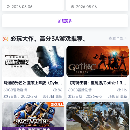
2026-08-06
2026-08-06
加载更多
必玩大作、高分3A游戏推荐、
查看全部
消逝的光芒2: 重装上阵版（Dying Light 2 Stay Human: Reloaded Ed
《哥特王朝：重制版/Gothic 1 Re
86
116
60GB
冒险
剧情
60GB
冒险
剧情
发行日期：2022-2-3
8月8日 更新
发行日期：2026-6-5
8月8日 更新