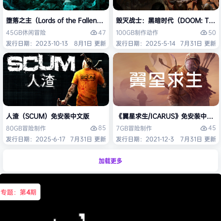
堕落之主（Lords of the Fallen）免安装中文版
毁灭战士：黑暗时代（DOOM: The D
47
50
45GB
休闲
冒险
100GB
制作
动作
发行日期：2023-10-13
8月1日 更新
发行日期：2025-5-14
7月31日 更新
人渣（SCUM）免安装中文版
《翼星求生/ICARUS》免安装中文版
85
45
80GB
冒险
制作
7GB
冒险
制作
发行日期：2025-6-17
7月31日 更新
发行日期：2021-12-3
7月31日 更新
加载更多
专题：第
4
期