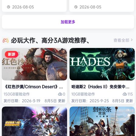
2026-08-05
2026-08-05
加载更多
必玩大作、高分3A游戏推荐、
查看全部
新游
《红色沙漠/Crimson Desert》免安装中文版
哈迪斯2（Hades II）免安装中文版
0
115
150GB
冒险
动作
10GB
冒险
动作
发行日期：2026-3-19
8月5日 更新
发行日期：2025-9-25
8月5日 更新