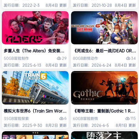
发行日期：2022-2-3
8月4日 更新
发行日期：2021-10-28
8月4日 更新
多重人生（The Alters）免安装中文版
《死或生6：最后一战/DEAD OR ALI
29
34
50GB
冒险
制作
80GB
剧情
动作
发行日期：2025-6-13
8月4日 更新
发行日期：2026-6-24
8月4日 更新
模拟火车世界6（Train Sim World 6）免安装中文版
《哥特王朝：重制版/Gothic 1 Re
6
115
35GB
冒险
探索
60GB
冒险
剧情
发行日期：2025-9-30
8月2日 更新
发行日期：2026-6-5
8月1日 更新