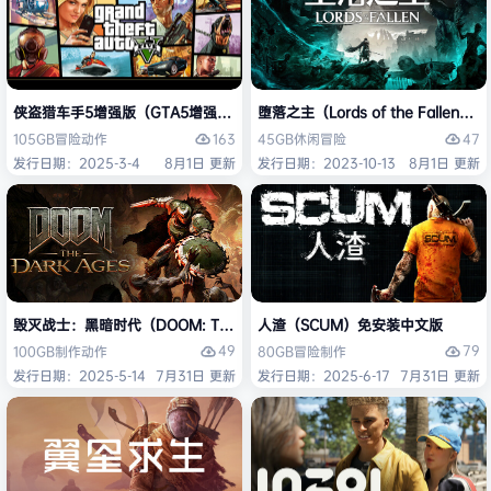
侠盗猎车手5增强版（GTA5增强版（Grand Theft Auto V Enhanced
堕落之主（Lords of the Fallen
163
47
105GB
冒险
动作
45GB
休闲
冒险
发行日期：2025-3-4
8月1日 更新
发行日期：2023-10-13
8月1日 更新
毁灭战士：黑暗时代（DOOM: The Dark Ages）免安装中文版
人渣（SCUM）免安装中文版
49
79
100GB
制作
动作
80GB
冒险
制作
发行日期：2025-5-14
7月31日 更新
发行日期：2025-6-17
7月31日 更新