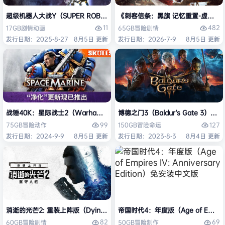
超级机器人大战Y（SUPER ROBOT WARS Y）免安装中文版
《刺客信条：黑旗 记忆重置-虚拟机版/Assas
11
482
17GB
剧情
动画
65GB
冒险
剧情
发行日期：2025-8-27
8月5日 更新
发行日期：2026-7-9
8月5日 更新
战锤40K：星际战士2（Warhammer 40,000: Space Marine 2）免安装
博德之门3（Baldur’s Gate 3）
99
127
75GB
冒险
动作
150GB
冒险
命运
发行日期：2024-9-9
8月5日 更新
发行日期：2023-8-3
8月4日 更新
消逝的光芒2: 重装上阵版（Dying Light 2 Stay Human: Reloaded Ed
帝国时代4：年度版（Age of Empires 
82
69
60GB
冒险
剧情
50GB
冒险
制作