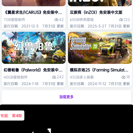
《翼星求生/ICARUS》免安装中文版
云族裔（inZOI）免安装中文版
42
122
7GB
冒险
制作
60GB
休闲
冒险
发行日期：2021-12-3
7月31日 更新
发行日期：2025-3-27
7月31日 更新
幻兽帕鲁（Palworld）免安装中文版
模拟农场25（Farming Simulato
242
18
40GB
冒险
制作
45GB
多人
探索
发行日期：2024-1-18
7月31日 更新
发行日期：2024-11-12
7月31日 更新
加载更多
专题：第
4
期