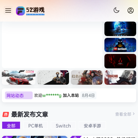
《识质存
在/PRAG
MATA》
《乐高蝙
免安装中
蝠侠：黑
文版
暗骑士之
007 初露锋芒（007 First
《剑星/St
欢迎
w******g
加入本站
8月4日
《刺客信
遗/LEGO
网站动态
Light ）免安装中文版
+修改器
欢迎
Z******U
加入本站
8月4日
条：
Batman:
影/Assas
Legacy
欢迎
k******2
加入本站
8月4日
极限竞
《原子之
红色沙漠-
生化危机
sin’s
of the
欢迎
C****i
加入本站
8月4日
速：地平
心/Atomi
虚拟机版
9：安魂
最新发布文章
Creed
查看全部
Dark
线
c
（Crimso
曲
欢迎
2***5
加入本站
8月4日
Shadow
Knight》
6（Forza
Heart》
n Desert
（Reside
s》免安装
全部
PC单机
Switch
安卓手游
欢迎
h*********0
加入本站
8月3日
免安装中
Horizon
免安装中
HYPERVI
nt Evil
版，非虚
文版
欢迎
l*w
加入本站
8月2日
6）免安装
文版
SOR）免
Requiem
拟机