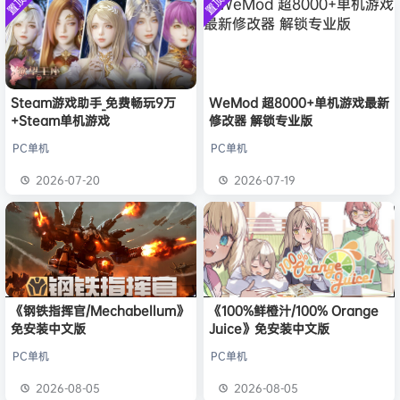
置顶
置顶
中文版
安装中文
）免安装
旋律
签到获取
41
点积分
8月1日
版
中文版
欢迎
y**u
加入本站
7月31日
旋律
签到获取
20
点积分
7月31日
欢迎
V****y
加入本站
55分钟前
欢迎
j***j
加入本站
1小时前
Steam游戏助手_免费畅玩9万
WeMod 超8000+单机游戏最新
+Steam单机游戏
修改器 解锁专业版
欢迎
1******4
加入本站
18小时前
l***g
签到获取
28
点积分
22小时前
PC单机
PC单机
w******g
签到获取
49
点积分
8月4日
2026-07-20
2026-07-19
《钢铁指挥官/Mechabellum》
《100%鲜橙汁/100% Orange
免安装中文版
Juice》免安装中文版
PC单机
PC单机
2026-08-05
2026-08-05