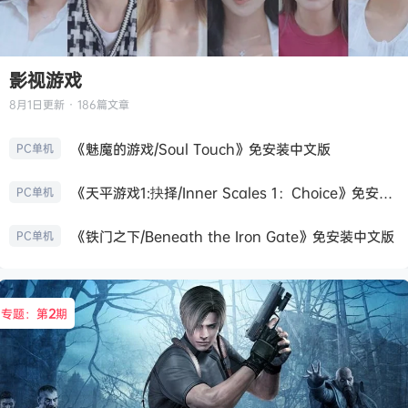
影视游戏
8月1日
更新 · 186篇文章
《魅魔的游戏/Soul Touch》免安装中文版
PC单机
《天平游戏1:抉择/Inner Scales 1：Choice》免安装中文版
PC单机
《铁门之下/Beneath the Iron Gate》免安装中文版
PC单机
专题：第
2
期