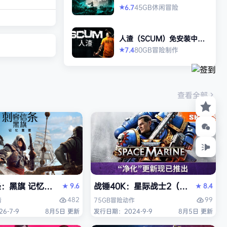
名玩家游玩。 玩家
allen）免安装中文版
45GB
休闲
冒险
6.7
★
65419 《展翅翱
n）官方授权电子
人渣（SCUM）免安装中文
19年德国年度桌
版
80GB
冒险
制作
7.4
★
网站BBG家庭
一。 你们是一群
究员、鸟类观察
藏家——你们一直
查看全部
那些最美丽…
Y）免安装中文版
旗 记忆重置-虚拟机版/Assassin’s Creed Black Flag R
战锤40K：星际战士2（Warhammer 4
9.6
8.4
★
★
482
99
情
75GB
冒险
动作
6-7-9
8月5日 更新
发行日期：2024-9-9
8月5日 更新