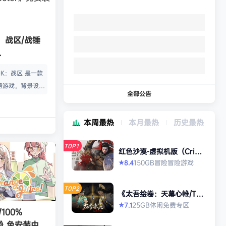
0：战区/战锤
 40,000:
0K：战区 是一款
or》免安装中文
略游戏，背景设定
全部公告
暗宇宙。选择部
遣强大的英雄，运
本周最热
本月最热
历史最热
凡的技能和毁灭性
。 猩红黎明时代
TOP1
务的史诗级单人战
红色沙漠-虚拟机版（Crims
on Desert HYPERVISO
ion of Baa
150GB
冒险
冒险游戏
8.4
★
R）免安装中文版
。帮助卡利昂中
伦虫族对巴尔二号
TOP2
《太吾绘卷：天幕心帷/The
圣血天使的荣耀。
Scroll of Taiwu : Beyond
25GB
休闲
免费专区
7.1
★
The Dom》免安装中文版
100%
战模式下…
ice》免安装中文