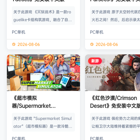
关于此游戏 《冥狱战术》是一款ro
关于此游戏 原子太空时代就
guelike卡组构筑游戏，融合了自走
火石之间！然后，后启示录
棋元素，创造了独一无二的战略体
来临了。 你的空间站即将爆炸
PC单机
PC单机
验。使用你的卡牌来影响单位的行
秒时间一过，一切就会支离
动，并协助你的英雄击败地狱六翼.
奔向逃生飞船、前往神秘的
2026-08-06
2026-08-06
伴随着程序生成的道路、各种改变游
之前，你想要带上什么（谁）
戏玩法的遗物、独特的单位，以及将
就是《60 Parsecs!》，一
新游
卡组构筑与半实时战斗相结合的创新
定在原子太空时代的黑色幽
战斗系统，《冥狱战术》的运行规则
险游戏，其中还有冷战偏执
独一无二。 招募被困在地下的灵魂
墙以及戴着太空头盔的蟑螂。
为你自动战斗，并用你在游戏过程中
一队毫无准备的宇航员，在
《超市模拟
《红色沙漠/Crimson
发现的卡牌影响他们的行动。将你的
升空之前，装备上随便什么
器/Supermarket
Desert》免安装中文
卡牌和遗物…
抱歉…
Simulator》免安装中文版
关于此游戏 "Supermarket Simul
关于此游戏 佩伦势力之间的
ator"（超市模拟器）是一款冷酷的
让帕卫尔大陆维持着紧绷的
第一人称模拟游戏，在这里，经营超
在这里，灰鬃的克里夫与可
PC单机
PC单机