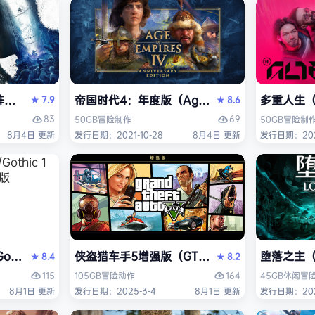
ying Light 2 Stay Human: Reloaded Edition）免
帝国时代4：年度版（Age of Empires IV: Ann
多重人生（T
7.9
8.6
★
★
83
69
50GB
冒险
制作
50GB
冒险
制
8月4日 更新
发行日期：2021-10-28
8月4日 更新
发行日期：2025
thic 1 Remake》免安装中文版
侠盗猎车手5增强版（GTA5增强版（Grand Thef
堕落之主（Lo
8.4
8.2
★
★
115
164
105GB
冒险
动作
45GB
休闲
冒
8月1日 更新
发行日期：2025-3-4
8月1日 更新
发行日期：2023