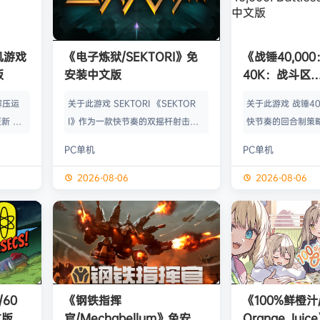
单机游戏
《电子炼狱/SEKTORI》免
《战锤40,00
版
安装中文版
40K：战斗区
域/Warhammer
解压运
关于此游戏 SEKTORI 《SEKTOR
关于此游戏 战锤4
Battlesect
新 把
I》作为一款快节奏的双摇杆射击游
快节奏的回合制策
版
p.asa
戏，融合了硬式科技音乐的激烈。谨
在第41个千年的黑
PC单机
PC单机
。 We
慎选择升级项目，打造强大的构筑，
队，发展军队，派
游戏，
置身风云变幻的战场，迎战源源不断
用出色的战略、非
2026-08-06
2026-08-06
由于很多
地敌人和恢弘的头目。这款游戏需要
的武器为胜利而战
以修改器
全神贯注，玩法令人肾上腺素飙升，
体验含有二十个任
及时的。
配合视觉冲击和震撼音乐，可以令你
役，探索《Devastat
实已经涵
进入完全不同的意识状态。 玩法简
l》结局之后的故事
称】：w
洁纯粹，单局游戏耗时较短，大量挑
士及其盟友清除泰
【资源
战，重玩度很高。 游戏特色 战役模
的侵扰，维护高贵
60
《钢铁指挥
《100%鲜橙汁/
式包含五个世界，关卡动态变化，敌
遭遇战模式 在遭遇
文版
官/Mechabellum》免安装
Orange Ju
人种…