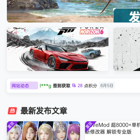
 Resynced
007 初露锋芒（
网站动态
w******g
签到获取
49
点积分
8月4日
极限竞速：地平线6（Forza Horizon 6）免
《原子之心/
欢迎
w******g
加入本站
8月4日
安装中文版
欢迎
Z******U
加入本站
8月4日
最新发布文章
欢迎
k******2
加入本站
8月4日
欢迎
C****i
加入本站
8月4日
置顶
置顶
欢迎
2***5
加入本站
8月4日
欢迎
h*********0
加入本站
8月3日