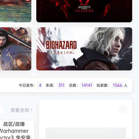
Batman: Legacy of the Dark Knight》
免安装中文版
《剑星
《刺客信条：影/Assassin’s Creed
Shadows》免安装版，非虚拟机
4
311
14141
1566
今日发布：
本周：
总数：
玩家数：
人
Desert
生化危机9：安魂曲（Resident Evil
Requiem）免安装中文版
查看全部