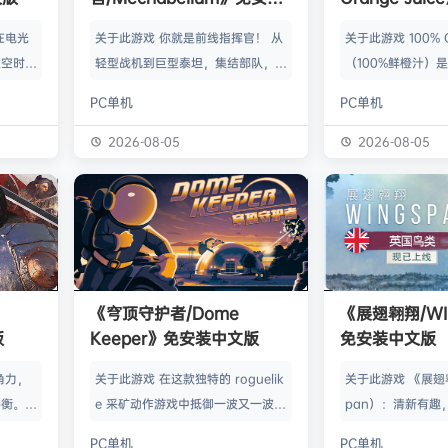
中文版
版
在电光
关于此游戏 你就是前线指挥官！ 从
关于此游戏 100% Or
太空时代
轻型战机到巨型泰坦，集结部队，铸
（100%鲜橙汁）
，60
成一支无坚不摧的钢铁劲旅。定制单
明星登场的桌面游戏。
PC单机
PC单机
破碎。在
位，研发科技，挥师破阵，所向披
Red Barrel（
未知领域
靡。 将军以智取胜。谨慎洞察战
hooting（QP追
2026-08-05
2026-08-05
？ 这
场，精准料敌先机，从容随机应变，
旋战姬）、Sora
款背景设
计谋决胜千里！胜负在智，无关手
作品里的角色，以
默科幻冒
速。 打造你独有的策略体系！ 在军
新角色们，一起以
狂、镀铬
工厂中定制单位，在战斗中升级以反
子对战吧！ 小狗
 带领
制敌军。将狙击机甲改造为横扫集群
空中飞翔交汇的世
火箭发射
的收割机器，或为重型坦克加装致命
里，诞生了一小片
《穹顶守护者/Dome
《展翅翱翔/WI
垃圾——
的自爆模组。用你独创的战法战胜强
初…
版
Keeper》免安装中文版
免安装中文版
敌！ 从休闲娱乐到…
角力，
关于此游戏 在这款独特的 roguelik
关于此游戏 《展翅
平衡。
e 采矿动作游戏中抵御一波又一波外
pan）：清新有趣
靠的同伴
星怪物的攻击。利用攻击的间隔时间
主题策略桌游，一
PC单机
PC单机