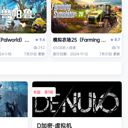
alworld）免安装中文版
模拟农场25（Farming Simulato
9.4
8.7
★
★
242
18
作
45GB
多人
探索
-1-18
7月31日 更新
发行日期：2024-11-12
7月31日 更新
专题：第
1
期
D加密-虚拟机