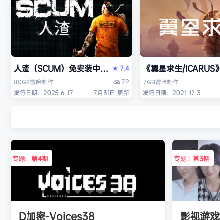
人渣（SCUM）免安装中文版
《翼星求生/ICARU
7.4
★
79
80GB
冒险
制作
7GB
冒险
制作
发行日期：2025-6-17
7月31日 更新
发行日期：2021-12-3
专题：第
4
期
专题：第
3
期
D加密-Voices38
影视游戏