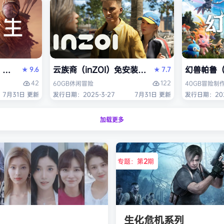
S》免安装中文版
云族裔（inZOI）免安装中文版
幻兽帕鲁（P
9.6
7.7
★
★
42
122
60GB
休闲
冒险
40GB
冒险
制
7月31日 更新
发行日期：2025-3-27
7月31日 更新
发行日期：2024
加载更多
专题：第
2
期
生化危机系列