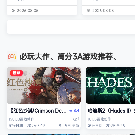
市的每个细节都栩栩如生。 设计您
们一同生活。 然而，在某个
的商店，优化效率和美观。确定产品
冷的夜晚，觊觎灰鬃的宿敌
2026-08-05
2026-08-05
陈列位置，管理过道，确保为顾客提
了大规模突袭。 灰鬃成员在
供流畅的购物体验。 使用游戏中的
或丧命，或被迫流散到大陆
电脑订购存货。使用游戏中的电脑订
失去如家人般同伴的克里夫
购存货。拆开货物包装，在储藏室中
重新集结幸存的灰鬃们，重
整理货物，并将其放置在货架、冰箱
坚定决心迈出脚步。 在这段
必玩大作、高分3A游戏推荐、
和冰柜上。 收银员 扫描商品、收取
中，他将遇见新的同盟、新
现金和…
以及身份不明的势力， 并为
些企图撼动大陆秩序…
新游
《红色沙漠/Crimson Desert》免安装中文版
哈迪斯2（Hades I
8.4
★
1
150GB
冒险
动作
10GB
冒险
动作
发行日期：2026-3-19
8月5日 更新
发行日期：2025-9-25