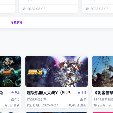
深沉寒
朝地下深挖，寻找珍贵的资源和遗
类百科，适合1-5
黑熊发动
物，将它们运回穹顶来解锁强力的升
交流QQ群：9042
2026-08-05
2026-08-05
死斗后
级和有用的新配件。 不过源源不断
翔》（Wingspa
各地。
的怪物大军很快就会卷土重来——是
版改编，曾荣获20
加载更多
，将带着
冒险再往深处挖一点？还是立刻返回
面游戏奖，权威桌游
建势力的
准备应对即将到来的攻击？选择权掌
类桌游位列世界第
旅途
握在你手中，不过动作一定要快！
鸟类发烧友——研
的威胁，
利用你的钻头和守护者装备快速挖掘
家、鸟类学家和收
对抗那
隧道，探索穹顶下方的世界。每局游
在寻觅并试图吸引
戏都拥…
I）免安装中文版
超级机器人大战Y（SUPER ROBOT WARS 
《刺客信条：黑
9.6
8.3
★
★
115
11
17GB
剧情
动画
65GB
冒险
剧
8月5日 更新
发行日期：2025-8-27
8月5日 更新
发行日期：202