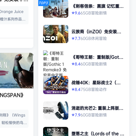
TOP3
《刺客信条：黑旗 记忆重
置-虚拟机版/Assassin’s Cr
ange Juice
65GB
冒险
剧情
9.6
★
eed Black Flag Resynced
是橙汁系列作品全
HYPERVISOR》免安装中文
版
与来自Flying
云族裔（inZOI）免安装中
飞天红酒桶）、QP S
文版
60GB
休闲
冒险
7.7
★
击）、Suguri（疾
（空旋战姬）各个
《哥特王朝：重制版/Gothi
及在本作中出现的
c 1 Remake》免安装中文
60GB
冒险
剧情
8.4
★
获胜为目标使用骰
版
、人类与机械在天
界。在这个世界
战锤40K：星际战士2（Wa
漆黑的暗影。最
rhammer 40,000: Space
75GB
冒险
动作
8.4
★
Marine 2）免安装中文版
NGSPAN》
消逝的光芒2: 重装上阵版
（Dying Light 2 Stay Hu
60GB
冒险
剧情
7.9
翱翔》（Wings
★
man: Reloaded Edition）
，轻松愉快的鸟类
免安装中文版
部鲜活的交互式鸟
堕落之主（Lords of the F