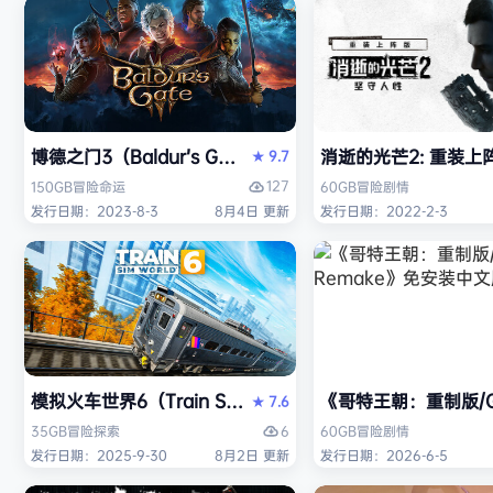
博德之门3（Baldur’s Gate 3）免安装中文版
消逝的光芒2: 重装上阵版（D
9.7
★
127
150GB
冒险
命运
60GB
冒险
剧情
发行日期：2023-8-3
8月4日 更新
发行日期：2022-2-3
模拟火车世界6（Train Sim World 6）免安装中文版
《哥特王朝：重制版/Go
7.6
★
6
35GB
冒险
探索
60GB
冒险
剧情
发行日期：2025-9-30
8月2日 更新
发行日期：2026-6-5