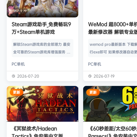
欢迎
l*w
加入本站
8月2日
旋律
签到获取
41
点积分
8月1日
欢迎
y**u
加入本站
7月31日
欢迎
c***s
加入本站
1小时前
Steam游戏助手_免费畅玩9
WeMod 超8000+
欢迎
V****y
加入本站
3小时前
万+Steam单机游戏
最新修改器 解锁专业
欢迎
j***j
加入本站
4小时前
解锁Steam游戏库的全部潜力 最安
wemod pro最新版本 下载
欢迎
1******4
加入本站
21小时前
全可靠的Steam游戏库增强服务 工
行exe即可 如果修改器自动更
l***g
签到获取
28
点积分
8月5日
具优点： 不修改任何电脑设置、不
旧修改器目录 resources\ap
PC单机
PC单机
修改任何steam设置、安全可靠、
r 这个文件替换到新版的即可
可入库游戏总数 94000+、无视已
Mod 目前支持超过千款热门
2026-07-20
2026-07-19
下架和锁区游戏、支持大多数游戏联
且每周都会追加游戏列表。
机。 无需为每一款游戏单独付费，
修改器原作者都入驻了，所
更新
更新
只需支付一次工具费用或订阅费，即
内容更新应该也是最全、最
可永久访问工具库内的成千上万款游
千款游戏听起来不多，但其
戏，包括昂贵的3A大作。 极大地降
盖了主流热门游戏【资源名
低了玩游戏的经济门槛，让玩家可以
emod pro【资源版本】：
《冥狱战术/Hadean
《60秒差距/太空60秒/
无压力地尝试各种类型的游戏。操
大…
Tactics》免安装中文版
Parsecs!》免安装中
作…