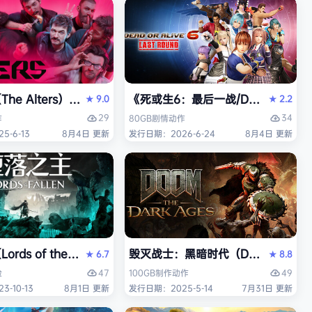
安装中文版
iversary Edition）免安装中文版
he Alters）免安装中文版
《死或生6：最后一战/DEAD OR ALI
9.0
2.2
★
★
29
34
作
80GB
剧情
动作
-6-13
8月4日 更新
发行日期：2026-6-24
8月4日 更新
t Auto V Enhanced）免安装中文版
rds of the Fallen）免安装中文版
毁灭战士：黑暗时代（DOOM: The D
6.7
8.8
★
★
47
49
险
100GB
制作
动作
-10-13
8月1日 更新
发行日期：2025-5-14
7月31日 更新