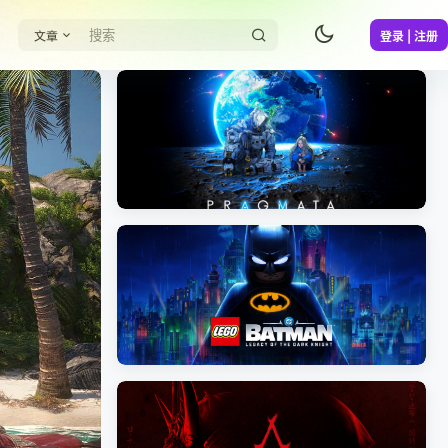
文章
登录 | 注册
《识质存在/PRAGMATA》免安装中文版
《乐高蝙蝠侠：黑暗骑士之遗/LEGO