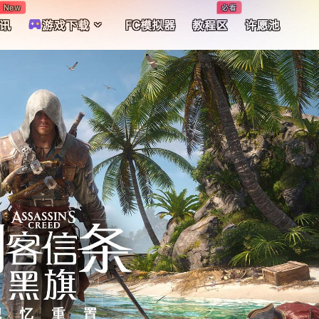
New
必看
讯
游戏下载
FC模拟器
教程区
许愿池