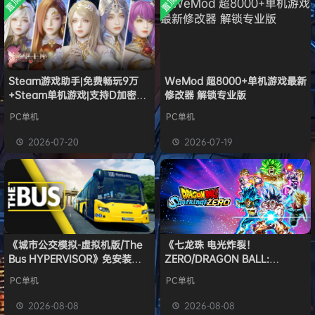
置顶
置顶
中文版
安装中文
）免安装
欢迎
普洱
加入本站
8月6日
版
中文版
欢迎
0**3
加入本站
8月6日
欢迎
c***s
加入本站
8月6日
欢迎
V****y
加入本站
8月6日
欢迎
兔****
加入本站
15小时前
Steam游戏助手|免费畅玩9万
WeMod 超8000+单机游戏最新
+Steam单机游戏|支持D加密以
修改器 解锁专业版
欢迎
q********6
加入本站
17小时前
及育碧D加密授权
大**颠
签到获取
64
点积分
23小时前
PC单机
PC单机
欢迎
大**颠
加入本站
23小时前
2026-07-20
2026-07-19
《城市公交模拟-虚拟机版/The
《七龙珠 电光炸裂！
Bus HYPERVISOR》免安装中
ZERO/DRAGON BALL:
文版
Sparking! ZERO》免安装中文
PC单机
PC单机
版
2026-08-08
2026-08-08