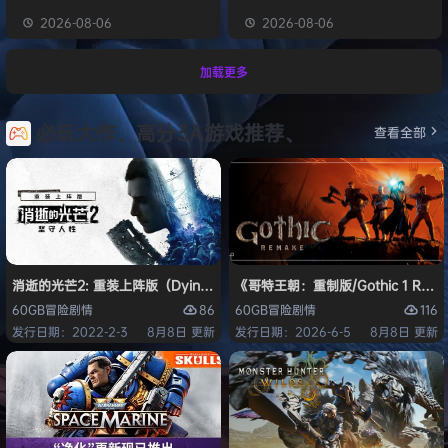
2026-08-06
2026-08-06
加载更多
必玩大作、高分3A游戏推荐、
查看全部
消逝的光芒2: 重装上阵版（Dying Light 2 Stay Human: Reloaded Ed
《哥特王朝：重制版/Gothic 1 Re
86
116
60GB
冒险
剧情
60GB
冒险
剧情
发行日期：2022-2-3
8月8日 更新
发行日期：2026-6-5
8月8日 更新