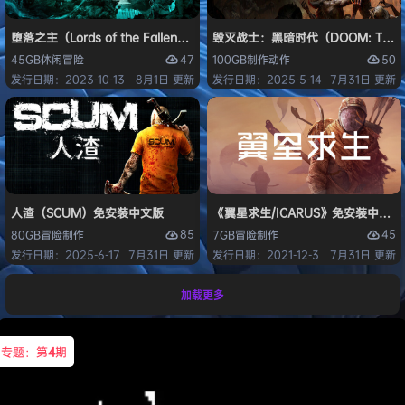
堕落之主（Lords of the Fallen）免安装中文版
毁灭战士：黑暗时代（DOOM: The D
47
50
45GB
休闲
冒险
100GB
制作
动作
发行日期：2023-10-13
8月1日 更新
发行日期：2025-5-14
7月31日 更新
人渣（SCUM）免安装中文版
《翼星求生/ICARUS》免安装中文版
85
45
80GB
冒险
制作
7GB
冒险
制作
发行日期：2025-6-17
7月31日 更新
发行日期：2021-12-3
7月31日 更新
加载更多
专题：第
4
期