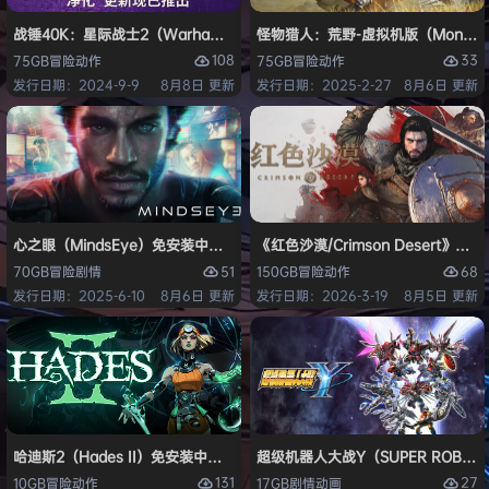
战锤40K：星际战士2（Warhammer 40,000: Space Marine 2）免安装
怪物猎人：荒野-虚拟机版（Monster H
108
33
75GB
冒险
动作
75GB
冒险
动作
发行日期：2024-9-9
8月8日 更新
发行日期：2025-2-27
8月6日 更新
心之眼（MindsEye）免安装中文版
《红色沙漠/Crimson Desert》免
51
68
70GB
冒险
剧情
150GB
冒险
动作
发行日期：2025-6-10
8月6日 更新
发行日期：2026-3-19
8月5日 更新
哈迪斯2（Hades II）免安装中文版
超级机器人大战Y（SUPER ROBOT
131
27
10GB
冒险
动作
17GB
剧情
动画