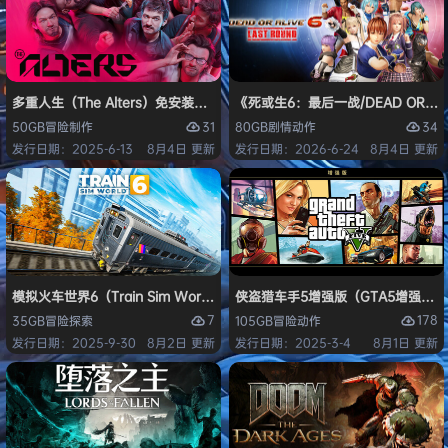
多重人生（The Alters）免安装中文版
《死或生6：最后一战/DEAD OR ALI
31
34
50GB
冒险
制作
80GB
剧情
动作
发行日期：2025-6-13
8月4日 更新
发行日期：2026-6-24
8月4日 更新
模拟火车世界6（Train Sim World 6）免安装中文版
侠盗猎车手5增强版（GTA5增强版（Gran
7
178
35GB
冒险
探索
105GB
冒险
动作
发行日期：2025-9-30
8月2日 更新
发行日期：2025-3-4
8月1日 更新