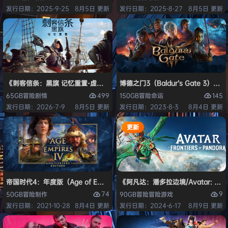
发行日期：2025-9-25
8月5日 更新
发行日期：2025-8-27
8月5日 更新
《刺客信条：黑旗 记忆重置-虚拟机版/Assassin’s Creed Black Flag Re
博德之门3（Baldur’s Gate 3）
499
145
65GB
冒险
剧情
150GB
冒险
命运
发行日期：2026-7-9
8月5日 更新
发行日期：2023-8-3
8月4日 更新
更新
帝国时代4：年度版（Age of Empires IV: Anniversary Edition）免安
《阿凡达：潘多拉边境/Avatar: Front
74
9
50GB
冒险
制作
90GB
冒险
冒险游戏
发行日期：2021-10-28
8月4日 更新
发行日期：2024-6-17
8月9日 更新