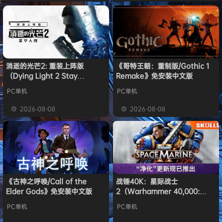
消逝的光芒2: 重装上阵版
《哥特王朝：重制版/Gothic 1
（Dying Light 2 Stay
Remake》免安装中文版
Human: Reloaded Edition）
PC单机
PC单机
免安装中文版
2026-08-08
2026-08-08
《古神之呼唤/Call of the
战锤40K：星际战士
Elder Gods》免安装中文版
2（Warhammer 40,000:
Space Marine 2）免安装中文
PC单机
PC单机
版