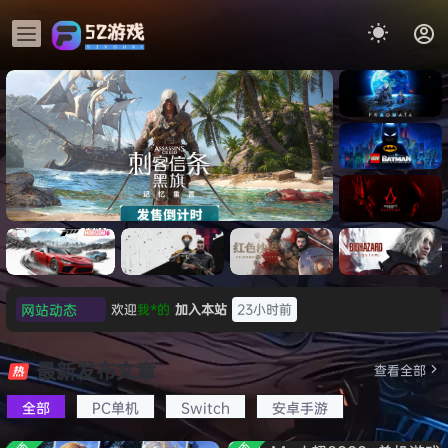
《识质存
在/PRAG
MATA》
《乐高蝙
免安装中
蝠侠：黑
文版
暗骑士之
《刺客信条：黑旗 记忆重置-
007 初露
欢迎
我*的
加入本站
23小时前
《刺客信
遗/LEGO
网站动态
欢迎
D****Z
加入本站
8月7日
虚拟机版/Assassin’s Creed
Light
条：
Batman:
影/Assas
欢迎
有*酱
加入本站
8月7日
Legacy
Black Flag Resynced
极限竞
《原子之
红色沙漠-
生化危机
sin’s
of the
e******i
签到获取
43
点积分
8月7日
速：地平
心/Atomi
虚拟机版
9：安魂
最新发布文章
Creed
查看全部
HYPERVISOR》免安装中文
Dark
线
c
（Crimso
曲
欢迎
Q*H
加入本站
8月6日
Shadow
Knight》
版
6（Forza
Heart》
n Desert
（Reside
s》免安装
全部
PC单机
Switch
安卓手游
欢迎
e******i
加入本站
8月6日
免安装中
Horizon
免安装中
HYPERVI
nt Evil
版，非虚
文版
普洱
签到获取
39
点积分
8月6日
6）免安装
文版
SOR）免
Requiem
拟机