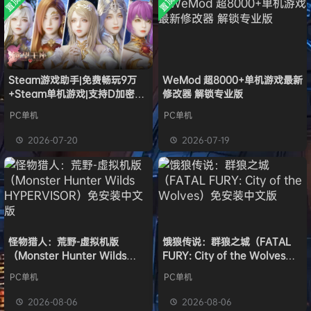
置顶
置顶
中文版
欢迎
1******4
加入本站
安装中文
8月5日
）免安装
版
中文版
l***g
签到获取
28
点积分
8月5日
w******g
签到获取
49
点积分
8月4日
欢迎
w******g
加入本站
8月4日
欢迎
Z******U
加入本站
8月4日
Steam游戏助手|免费畅玩9万
WeMod 超8000+单机游戏最新
+Steam单机游戏|支持D加密以
修改器 解锁专业版
欢迎
k******2
加入本站
8月4日
及育碧D加密授权
欢迎
C****i
加入本站
8月4日
PC单机
PC单机
欢迎
Q*H
加入本站
14小时前
2026-07-20
2026-07-19
欢迎
e******i
加入本站
14小时前
怪物猎人：荒野-虚拟机版
饿狼传说：群狼之城（FATAL
（Monster Hunter Wilds
FURY: City of the Wolves）
HYPERVISOR）免安装中文版
免安装中文版
PC单机
PC单机
2026-08-06
2026-08-06