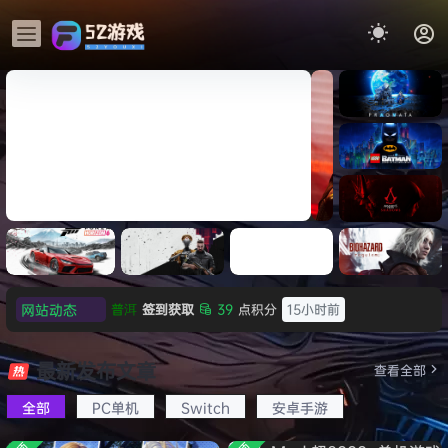
《识质存
在/PRAG
MATA》
《乐高蝙
免安装中
蝠侠：黑
文版
暗骑士之
《剑星/Stellar Blade》本体
《刺客信
遗/LEGO
网站动态
普洱
签到获取
39
点积分
15小时前
+修改器打包下载 解压即玩
条：
Batman:
影/Assas
欢迎
普洱
加入本站
15小时前
Legacy
极限竞
《原子之
红色沙漠-
生化危机
sin’s
of the
欢迎
0**3
加入本站
15小时前
速：地平
心/Atomi
虚拟机版
9：安魂
最新发布文章
Creed
查看全部
Dark
线
c
（Crimso
曲
欢迎
c***s
加入本站
17小时前
Shadow
Knight》
6（Forza
Heart》
n Desert
（Reside
s》免安装
全部
PC单机
Switch
安卓手游
欢迎
V****y
加入本站
19小时前
免安装中
Horizon
免安装中
HYPERVI
nt Evil
版，非虚
文版
欢迎
j***j
加入本站
19小时前
6）免安装
文版
SOR）免
Requiem
拟机