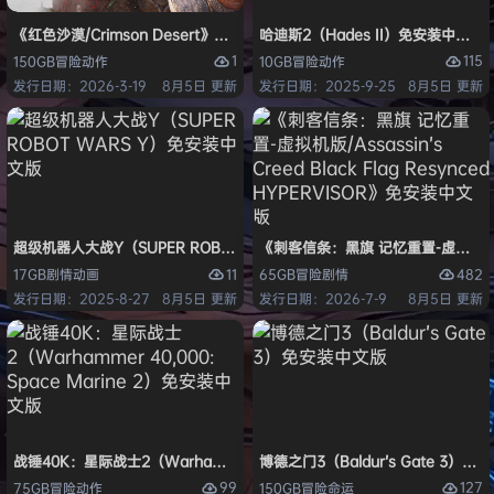
《红色沙漠/Crimson Desert》免安装中文版
哈迪斯2（Hades II）免安装中文版
1
115
150GB
冒险
动作
10GB
冒险
动作
发行日期：2026-3-19
8月5日 更新
发行日期：2025-9-25
8月5日 更新
超级机器人大战Y（SUPER ROBOT WARS Y）免安装中文版
《刺客信条：黑旗 记忆重置-虚拟机版/Assas
11
482
17GB
剧情
动画
65GB
冒险
剧情
发行日期：2025-8-27
8月5日 更新
发行日期：2026-7-9
8月5日 更新
战锤40K：星际战士2（Warhammer 40,000: Space Marine 2）免安装
博德之门3（Baldur’s Gate 3）
99
127
75GB
冒险
动作
150GB
冒险
命运