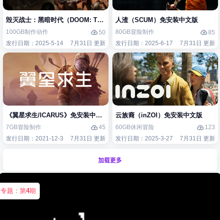
毁灭战士：黑暗时代（DOOM: The Dark Ages）免安装中文版
人渣（SCUM）免安装中文版
100GB
制作
动作
80GB
冒险
制作
50
85
发行日期：2025-5-14
7月31日 更新
发行日期：2025-6-17
7月31日 更新
《翼星求生/ICARUS》免安装中文版
云族裔（inZOI）免安装中文版
7GB
冒险
制作
60GB
休闲
冒险
45
123
发行日期：2021-12-3
7月31日 更新
发行日期：2025-3-27
7月31日 更新
加载更多
专题：第
4
期