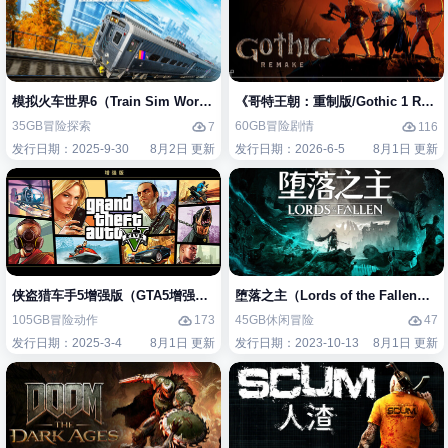
模拟火车世界6（Train Sim World 6）免安装中文版
《哥特王朝：重制版/Gothic 1 Re
35GB
冒险
探索
60GB
冒险
剧情
7
116
发行日期：2025-9-30
8月2日 更新
发行日期：2026-6-5
8月1日 更新
侠盗猎车手5增强版（GTA5增强版（Grand Theft Auto V Enhanced）
堕落之主（Lords of the Fallen
105GB
冒险
动作
45GB
休闲
冒险
173
47
发行日期：2025-3-4
8月1日 更新
发行日期：2023-10-13
8月1日 更新