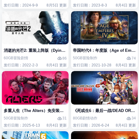
发行日期：2024-9-9
8月5日 更新
发行日期：2023-8-3
8月4日 更新
消逝的光芒2: 重装上阵版（Dying Light 2 Stay Human: Reloaded Edi
帝国时代4：年度版（Age of Empires 
60GB
冒险
剧情
50GB
冒险
制作
86
74
发行日期：2022-2-3
8月4日 更新
发行日期：2021-10-28
8月4日 更新
多重人生（The Alters）免安装中文版
《死或生6：最后一战/DEAD OR ALIV
50GB
冒险
制作
80GB
剧情
动作
31
34
发行日期：2025-6-13
8月4日 更新
发行日期：2026-6-24
8月4日 更新