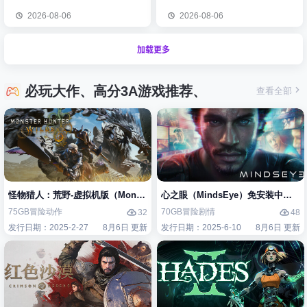
2026-08-06
2026-08-06
加载更多
必玩大作、高分3A游戏推荐、
查看全部
怪物猎人：荒野-虚拟机版（Monster Hunter Wilds HYPERVISOR）免
心之眼（MindsEye）免安装中文版
75GB
冒险
动作
70GB
冒险
剧情
32
48
发行日期：2025-2-27
8月6日 更新
发行日期：2025-6-10
8月6日 更新