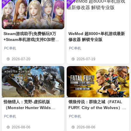
置顶
置顶
中文版
安装中文
）免安装
l***g
签到获取
28
点积分
8月5日
版
中文版
w******g
签到获取
49
点积分
8月4日
欢迎
w******g
加入本站
8月4日
欢迎
D****Z
加入本站
2小时前
欢迎
有*酱
加入本站
5小时前
Steam游戏助手|免费畅玩9万
WeMod 超8000+单机游戏最新
+Steam单机游戏|支持D加密以
修改器 解锁专业版
e******i
签到获取
43
点积分
6小时前
及育碧D加密授权
欢迎
Q*H
加入本站
21小时前
PC单机
PC单机
欢迎
e******i
加入本站
21小时前
2026-07-20
2026-07-19
普洱
签到获取
39
点积分
22小时前
怪物猎人：荒野-虚拟机版
饿狼传说：群狼之城（FATAL
（Monster Hunter Wilds
FURY: City of the Wolves）免
HYPERVISOR）免安装中文版
安装中文版
PC单机
PC单机
2026-08-06
2026-08-06