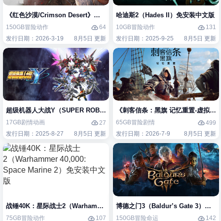
《红色沙漠/Crimson Desert》免安装中文版
哈迪斯2（Hades II）免安装中文版
150GB
冒险
动作
10GB
冒险
动作
64
131
发行日期：2026-3-19
8月5日 更新
发行日期：2025-9-25
8月5日 更新
超级机器人大战Y（SUPER ROBOT WARS Y）免安装中文版
《刺客信条：黑旗 记忆重置-虚拟机版/Assas
17GB
剧情
动画
65GB
冒险
剧情
27
499
发行日期：2025-8-27
8月5日 更新
发行日期：2026-7-9
8月5日 更新
战锤40K：星际战士2（Warhammer 40,000: Space Marine 2）免安装中
博德之门3（Baldur’s Gate 3）免
75GB
冒险
动作
150GB
冒险
命运
107
142