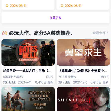
2026-08-11
2026-08-11
加载更多
必玩大作、高分3A游戏推荐、
查看全部
战争召唤——地狱之门：东线（Call to Arms – Gates of Hell: Ostfro
《翼星求生/ICARUS》免安装中文版
19
45
80GB
制作
动作
7GB
冒险
制作
发行日期：2021-6-11
8月10日 更新
发行日期：2021-12-3
8月10日 更新