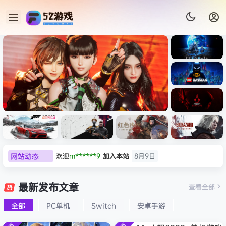
《识质存
在/PRAG
MATA》
《乐高蝙
免安装中
蝠侠：黑
文版
暗骑士之
《剑星/Stellar Blade》本体
《刺客信
遗/LEGO
网站动态
欢迎
m******9
加入本站
8月9日
+修改器打包下载 解压即玩
条：
Batman:
影/Assas
欢迎
今***虎
加入本站
8月9日
Legacy
极限竞
《原子之
红色沙漠-
生化危机
sin’s
of the
欢迎
豆豆
加入本站
8月9日
速：地平
心/Atomi
虚拟机版
9：安魂
最新发布文章
Creed
查看全部
Dark
线
c
（Crimso
曲
欢迎
N**e
加入本站
8月9日
Shadow
Knight》
6（Forza
Heart》
n Desert
（Reside
s》免安装
全部
PC单机
Switch
安卓手游
欢迎
沉*****松
加入本站
8月9日
免安装中
Horizon
免安装中
HYPERVI
nt Evil
版，非虚
文版
欢迎
兔****
加入本站
8月8日
6）免安装
文版
SOR）免
Requiem
拟机