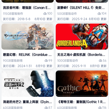
流放者柯南：增强版（Conan Exiles Enhanced）免安装中文版
寂静岭f（SILENT HILL f）免安装
100
104
115GB
冒险
制作
50GB
冒险
动作
发行日期：2018-5-8
8月10日 更新
发行日期：2025-9-24
8月10日 更新
碧蓝幻想：RELINK（Granblue Fantasy: Relink）免安装中文版
无主之地4-虚拟机版（Borderlands
99
36
90GB
冒险
剧情
100GB
冒险
动作
发行日期：2024-1-31
8月9日 更新
发行日期：2025-9-11
8月9日 更新
消逝的光芒2: 重装上阵版（Dying Light 2 Stay Human: Reloaded Ed
《哥特王朝：重制版/Gothic 1 Re
87
116
60GB
冒险
剧情
60GB
冒险
剧情