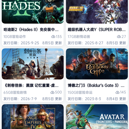
哈迪斯2（Hades II）免安装中文版
超级机器人大战Y（SUPER ROBOT
135
27
10GB
冒险
动作
17GB
剧情
动画
发行日期：2025-9-25
8月5日 更新
发行日期：2025-8-27
8月5日 更新
《刺客信条：黑旗 记忆重置-虚拟机版/Assassin’s Creed Black Flag Re
博德之门3（Baldur’s Gate 3）
500
145
65GB
冒险
剧情
150GB
冒险
命运
发行日期：2026-7-9
8月5日 更新
发行日期：2023-8-3
8月4日 更新