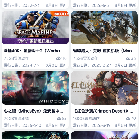
发行日期：2022-2-3
8月8日 更新
发行日期：2026-6-5
8月8日 更新
战锤40K：星际战士2（Warhammer 40,000: Space Marine 2）免安装
怪物猎人：荒野-虚拟机版（Monster H
110
33
75GB
冒险
动作
75GB
冒险
动作
发行日期：2024-9-9
8月8日 更新
发行日期：2025-2-27
8月6日 更新
心之眼（MindsEye）免安装中文版
《红色沙漠/Crimson Desert》免
52
70
70GB
冒险
剧情
150GB
冒险
动作
发行日期：2025-6-10
8月6日 更新
发行日期：2026-3-19
8月5日 更新