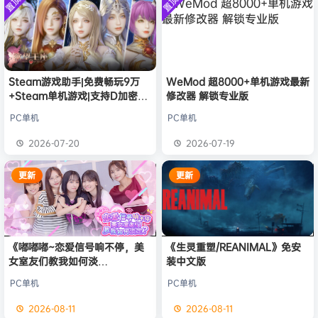
置顶
置顶
中文版
欢迎
q********6
加入本站
安装中文
8月8日
）免安装
版
中文版
大**颠
签到获取
64
点积分
8月8日
欢迎
大**颠
加入本站
8月8日
欢迎
我*的
加入本站
8月8日
欢迎
D****Z
加入本站
8月7日
Steam游戏助手|免费畅玩9万
WeMod 超8000+单机游戏最新
+Steam单机游戏|支持D加密以
修改器 解锁专业版
欢迎
有*酱
加入本站
8月7日
及育碧D加密授权
欢迎
微******3
加入本站
5小时前
PC单机
PC单机
欢迎
陌****
加入本站
7小时前
2026-07-20
2026-07-19
欢迎
2**0
加入本站
22小时前
更新
更新
《嘟嘟嘟~恋爱信号响不停，美
《生灵重塑/REANIMAL》免安
女室友们教我如何淡
装中文版
定？/Roommates, Romance,
PC单机
PC单机
and Ringing Hearts》免安装
中文版
2026-08-11
2026-08-11