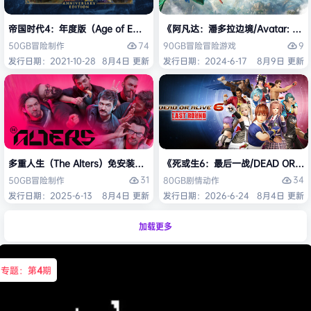
帝国时代4：年度版（Age of Empires IV: Anniversary Edition）免安
《阿凡达：潘多拉边境/Avatar: Front
74
9
50GB
冒险
制作
90GB
冒险
冒险游戏
发行日期：2021-10-28
8月4日 更新
发行日期：2024-6-17
8月9日 更新
多重人生（The Alters）免安装中文版
《死或生6：最后一战/DEAD OR ALI
31
34
50GB
冒险
制作
80GB
剧情
动作
发行日期：2025-6-13
8月4日 更新
发行日期：2026-6-24
8月4日 更新
加载更多
专题：第
4
期