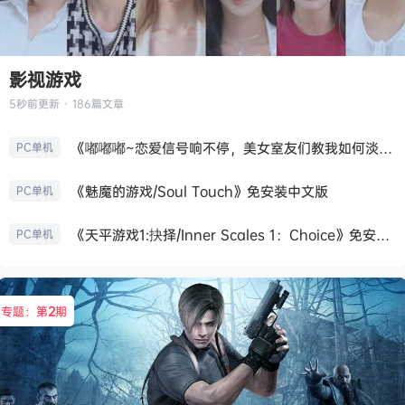
影视游戏
5秒前
更新 · 186篇文章
《嘟嘟嘟~恋爱信号响不停，美女室友们教我如何淡定？/Roommates, Romance, and Ringing Hearts》免安装中文版
PC单机
《魅魔的游戏/Soul Touch》免安装中文版
PC单机
《天平游戏1:抉择/Inner Scales 1：Choice》免安装中文版
PC单机
专题：第
2
期