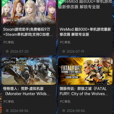
置顶
置顶
中文版
w******g
签到获取
安装中文
49
点积分
8月4日
）免安装
版
中文版
欢迎
w******g
加入本站
8月4日
欢迎
Z******U
加入本站
8月4日
欢迎
k******2
加入本站
8月4日
e******i
签到获取
43
点积分
36分钟前
Steam游戏助手|免费畅玩9万
WeMod 超8000+单机游戏最新
+Steam单机游戏|支持D加密以
修改器 解锁专业版
欢迎
Q*H
加入本站
16小时前
及育碧D加密授权
欢迎
e******i
加入本站
16小时前
PC单机
PC单机
普洱
签到获取
39
点积分
17小时前
2026-07-20
2026-07-19
欢迎
普洱
加入本站
17小时前
怪物猎人：荒野-虚拟机版
饿狼传说：群狼之城（FATAL
（Monster Hunter Wilds
FURY: City of the Wolves）
HYPERVISOR）免安装中文版
免安装中文版
PC单机
PC单机
2026-08-06
2026-08-06