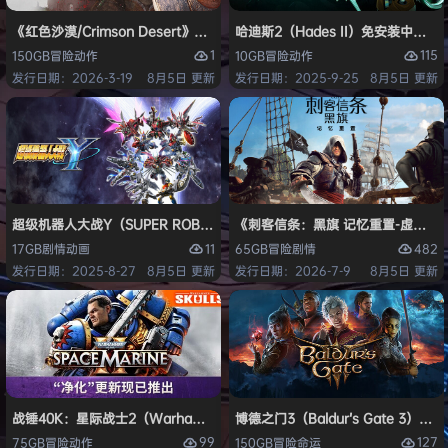
《红色沙漠/Crimson Desert》免安装中文版
哈迪斯2（Hades II）免安装中文版
1
115
150GB
冒险
动作
10GB
冒险
动作
发行日期：2026-3-19
8月5日 更新
发行日期：2025-9-25
8月5日 更新
超级机器人大战Y（SUPER ROBOT WARS Y）免安装中文版
《刺客信条：黑旗 记忆重置-虚拟机版/Assas
11
482
17GB
剧情
动画
65GB
冒险
剧情
发行日期：2025-8-27
8月5日 更新
发行日期：2026-7-9
8月5日 更新
战锤40K：星际战士2（Warhammer 40,000: Space Marine 2）免安装
博德之门3（Baldur’s Gate 3）
99
127
75GB
冒险
动作
150GB
冒险
命运