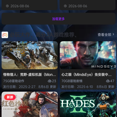
2026-08-06
2026-08-06
加载更多
必玩大作、高分3A游戏推荐、
查看全部
怪物猎人：荒野-虚拟机版（Monster Hunter Wilds HYPERVISOR）免
心之眼（MindsEye）免安装中文版
23
47
75GB
冒险
动作
70GB
冒险
剧情
发行日期：2025-2-27
8月6日 更新
发行日期：2025-6-10
8月6日 更新
新游