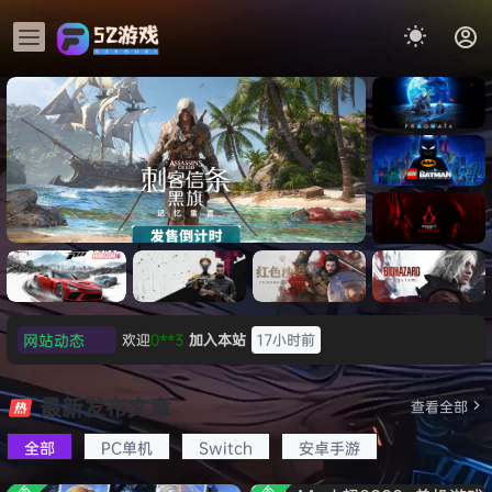
《识质存
在/PRAG
MATA》
《乐高蝙
免安装中
蝠侠：黑
文版
暗骑士之
007 初露锋芒（007 First
《剑星/St
《刺客信
遗/LEGO
网站动态
欢迎
0**3
加入本站
17小时前
Light ）免安装中文版
+修改器
条：
Batman:
影/Assas
欢迎
c***s
加入本站
19小时前
Legacy
极限竞
《原子之
红色沙漠-
生化危机
sin’s
of the
欢迎
V****y
加入本站
21小时前
速：地平
心/Atomi
虚拟机版
9：安魂
最新发布文章
Creed
查看全部
Dark
线
c
（Crimso
曲
欢迎
j***j
加入本站
21小时前
Shadow
Knight》
6（Forza
Heart》
n Desert
（Reside
s》免安装
全部
PC单机
Switch
安卓手游
欢迎
1******4
加入本站
8月5日
免安装中
Horizon
免安装中
HYPERVI
nt Evil
版，非虚
文版
l***g
签到获取
28
点积分
8月5日
6）免安装
文版
SOR）免
Requiem
拟机