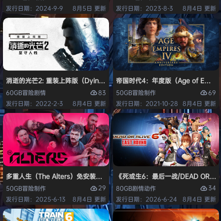
发行日期：2024-9-9
8月5日 更新
发行日期：2023-8-3
8月4日 更新
消逝的光芒2: 重装上阵版（Dying Light 2 Stay Human: Reloaded Ed
帝国时代4：年度版（Age of Empires 
83
69
60GB
冒险
剧情
50GB
冒险
制作
发行日期：2022-2-3
8月4日 更新
发行日期：2021-10-28
8月4日 更新
多重人生（The Alters）免安装中文版
《死或生6：最后一战/DEAD OR ALI
29
34
50GB
冒险
制作
80GB
剧情
动作
发行日期：2025-6-13
8月4日 更新
发行日期：2026-6-24
8月4日 更新