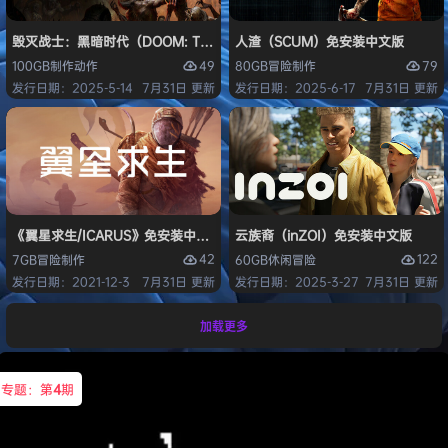
毁灭战士：黑暗时代（DOOM: The Dark Ages）免安装中文版
人渣（SCUM）免安装中文版
49
79
100GB
制作
动作
80GB
冒险
制作
发行日期：2025-5-14
7月31日 更新
发行日期：2025-6-17
7月31日 更新
《翼星求生/ICARUS》免安装中文版
云族裔（inZOI）免安装中文版
42
122
7GB
冒险
制作
60GB
休闲
冒险
发行日期：2021-12-3
7月31日 更新
发行日期：2025-3-27
7月31日 更新
加载更多
专题：第
4
期