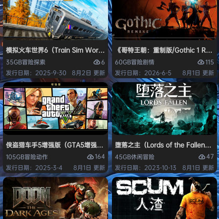
模拟火车世界6（Train Sim World 6）免安装中文版
《哥特王朝：重制版/Gothic 1 Re
6
115
35GB
冒险
探索
60GB
冒险
剧情
发行日期：2025-9-30
8月2日 更新
发行日期：2026-6-5
8月1日 更新
侠盗猎车手5增强版（GTA5增强版（Grand Theft Auto V Enhanced
堕落之主（Lords of the Fallen
164
47
105GB
冒险
动作
45GB
休闲
冒险
发行日期：2025-3-4
8月1日 更新
发行日期：2023-10-13
8月1日 更新