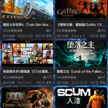
模拟火车世界6（Train Sim World 6）免安装中文版
《哥特王朝：重制版/Gothic 1 Re
7
116
35GB
冒险
探索
60GB
冒险
剧情
发行日期：2025-9-30
8月2日 更新
发行日期：2026-6-5
8月1日 更新
侠盗猎车手5增强版（GTA5增强版（Grand Theft Auto V Enhanced
堕落之主（Lords of the Fallen
175
47
105GB
冒险
动作
45GB
休闲
冒险
发行日期：2025-3-4
8月1日 更新
发行日期：2023-10-13
8月1日 更新