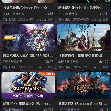
《红色沙漠/Crimson Desert》免安装中文版
哈迪斯2（Hades II）免安装中文版
65
131
150GB
冒险
动作
10GB
冒险
动作
发行日期：2026-3-19
8月5日 更新
发行日期：2025-9-25
8月5日 更新
超级机器人大战Y（SUPER ROBOT WARS Y）免安装中文版
《刺客信条：黑旗 记忆重置-虚拟机版/Assas
27
499
17GB
剧情
动画
65GB
冒险
剧情
发行日期：2025-8-27
8月5日 更新
发行日期：2026-7-9
8月5日 更新
战锤40K：星际战士2（Warhammer 40,000: Space Marine 2）免安装
博德之门3（Baldur’s Gate 3）
108
145
75GB
冒险
动作
150GB
冒险
命运