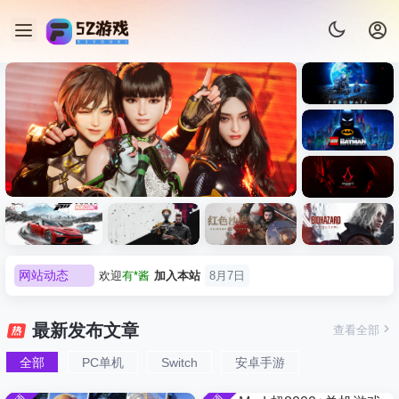
《识质存
在/PRAG
MATA》
《乐高蝙
免安装中
蝠侠：黑
文版
暗骑士之
《剑星/Stellar Blade》本体
《刺客信
《刺客信
遗/LEGO
网站动态
欢迎
有*酱
加入本站
8月7日
+修改器打包下载 解压即玩
虚拟机版/As
条：
Batman:
影/Assass
Legacy of
e******i
签到获取
43
点积分
8月7日
Black Fl
极限竞
《原子之
红色沙漠-
生化危机
in’s
the Dark
欢迎
Q*H
加入本站
8月6日
速：地平
心/Atomic
虚拟机版
9：安魂
Creed
最新发布文章
查看全部
HYPER
Knight》
线
Heart》免
（Crimso
曲
欢迎
e******i
加入本站
8月6日
Shadows
免安装中
版
6（Forza
安装中文
n Desert
（Reside
》免安装
全部
PC单机
Switch
安卓手游
欢迎
m******9
加入本站
18分钟前
文版
Horizon
版
HYPERVI
nt Evil
版，非虚
欢迎
今***虎
加入本站
2小时前
6）免安装
SOR）免
Requiem
拟机