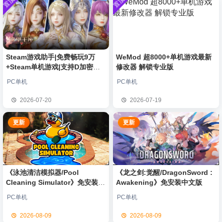
置顶
置顶
中文版
安装中文
）免安装
欢迎
豆豆
加入本站
2小时前
版
中文版
欢迎
N**e
加入本站
2小时前
欢迎
沉*****松
加入本站
9小时前
欢迎
兔****
加入本站
8月8日
欢迎
q********6
加入本站
8月8日
Steam游戏助手|免费畅玩9万
WeMod 超8000+单机游戏最新
+Steam单机游戏|支持D加密以
修改器 解锁专业版
大**颠
签到获取
64
点积分
8月8日
及育碧D加密授权
欢迎
大**颠
加入本站
8月8日
PC单机
PC单机
欢迎
我*的
加入本站
8月8日
2026-07-20
2026-07-19
欢迎
D****Z
加入本站
8月7日
更新
更新
《泳池清洁模拟器/Pool
《龙之剑:觉醒/DragonSword :
Cleaning Simulator》免安装中
Awakening》免安装中文版
文版
PC单机
PC单机
2026-08-09
2026-08-09