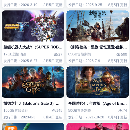
发行日期：2026-3-19
8月5日 更新
发行日期：2025-9-25
8月5日 更新
超级机器人大战Y（SUPER ROBOT WARS Y）免安装中文版
《刺客信条：黑旗 记忆重置-虚拟机版/Assas
17GB
剧情
动画
65GB
冒险
剧情
27
500
发行日期：2025-8-27
8月5日 更新
发行日期：2026-7-9
8月5日 更新
博德之门3（Baldur’s Gate 3）免安装中文版
帝国时代4：年度版（Age of Empires 
150GB
冒险
命运
50GB
冒险
制作
145
74
发行日期：2023-8-3
8月4日 更新
发行日期：2021-10-28
8月4日 更新
更新