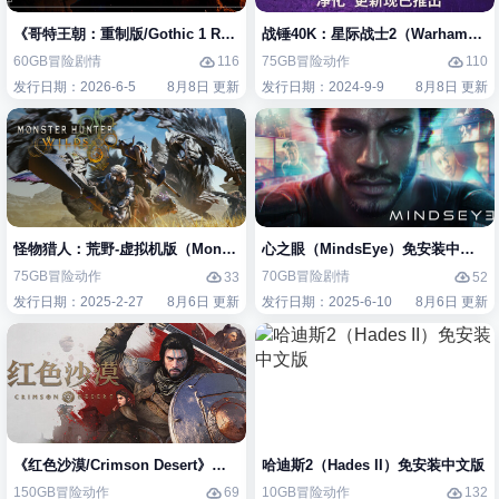
《哥特王朝：重制版/Gothic 1 Remake》免安装中文版
战锤40K：星际战士2（Warhammer 40
60GB
冒险
剧情
75GB
冒险
动作
116
110
发行日期：2026-6-5
8月8日 更新
发行日期：2024-9-9
8月8日 更新
怪物猎人：荒野-虚拟机版（Monster Hunter Wilds HYPERVISOR）免
心之眼（MindsEye）免安装中文版
75GB
冒险
动作
70GB
冒险
剧情
33
52
发行日期：2025-2-27
8月6日 更新
发行日期：2025-6-10
8月6日 更新
《红色沙漠/Crimson Desert》免安装中文版
哈迪斯2（Hades II）免安装中文版
150GB
冒险
动作
10GB
冒险
动作
69
132