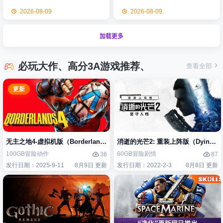
2026-08-09
2026-08-09
加载更多
必玩大作、高分3A游戏推荐、
查看全部
更新
无主之地4-虚拟机版（Borderlands 4 HYPERVISOR）免安装中文版
消逝的光芒2: 重装上阵版（Dying Light
100GB
冒险
动作
60GB
冒险
剧情
36
87
发行日期：2025-9-11
8月9日 更新
发行日期：2022-2-3
8月8日 更新