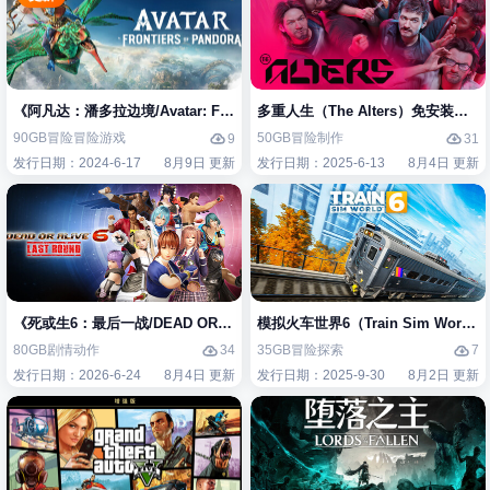
《阿凡达：潘多拉边境/Avatar: Frontiers of Pandora》免安装中文版
多重人生（The Alters）免安装中文
90GB
冒险
冒险游戏
50GB
冒险
制作
9
31
发行日期：2024-6-17
8月9日 更新
发行日期：2025-6-13
8月4日 更新
《死或生6：最后一战/DEAD OR ALIVE 6 Last Round》免安装中文版
模拟火车世界6（Train Sim Worl
80GB
剧情
动作
35GB
冒险
探索
34
7
发行日期：2026-6-24
8月4日 更新
发行日期：2025-9-30
8月2日 更新