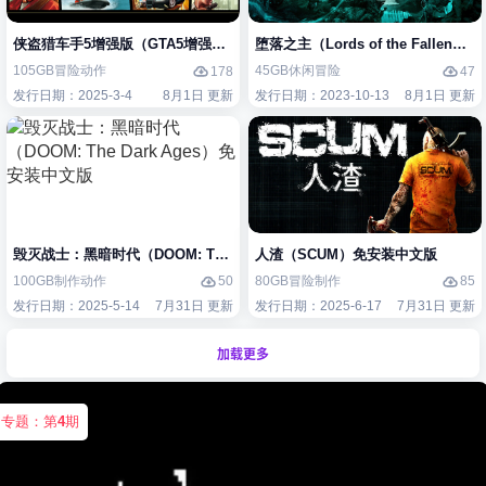
侠盗猎车手5增强版（GTA5增强版（Grand Theft Auto V Enhanced）
堕落之主（Lords of the Fallen
105GB
冒险
动作
45GB
休闲
冒险
178
47
发行日期：2025-3-4
8月1日 更新
发行日期：2023-10-13
8月1日 更新
毁灭战士：黑暗时代（DOOM: The Dark Ages）免安装中文版
人渣（SCUM）免安装中文版
100GB
制作
动作
80GB
冒险
制作
50
85
发行日期：2025-5-14
7月31日 更新
发行日期：2025-6-17
7月31日 更新
加载更多
专题：第
4
期