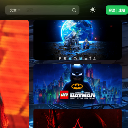
文章
登录 | 注册
《识质存在/PRAGMATA》免安装中文版
《乐高蝙蝠侠：黑暗骑士之遗/LEGO