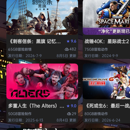
《刺客信条：黑旗 记忆重置-虚拟机版/Assassin’s Creed Bl
战锤40K：星际战士2（W
9.6
★
482
65GB
冒险
剧情
75GB
冒险
动作
发行日期：2026-7-9
8月5日 更新
发行日期：2024-9-9
多重人生（The Alters）免安装中文版
《死或生6：最后一战/DE
9.0
★
29
50GB
冒险
制作
80GB
剧情
动作
发行日期：2025-6-13
8月4日 更新
发行日期：2026-6-24