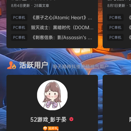
8月4日
更新 · 28篇文章
8月1日
更新 · 
《原子之心/Atomic Heart》免安装中文版
PC单机
PC单机
毁灭战士：黑暗时代（DOOM: The Dark Ages）免安装中文版
PC单机
PC单机
《刺客信条：影/Assassin’s Creed Shadows》免安装版，非虚拟机
PC单机
PC单机
活跃用户
每天精神抖擞的精神气用户
52游戏_彭于晏