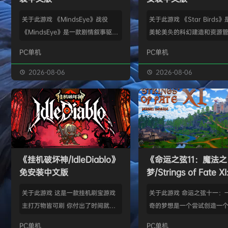
关于此游戏 《MindsEye》战役
关于此游戏 《Star Birds
《MindsEye》是一款剧情叙事驱动
美轮美奂的科幻建造和资源
的惊悚风格单人动作冒险游戏，故事
戏，你将指引遨游太空的鸟
PC单机
PC单机
背景设定在近未来沙漠城市红石城。
群繁盛起来。不论是熟知此
你将扮演雅各布·迪亚兹——一名退
老手玩家，还是只想浅尝神
2026-08-06
2026-08-06
役士兵，因被植入了神秘的神经植入
味的路人过客，星辰群鸟都
体而饱受支离破碎的记忆困扰。在电
的陪伴。什么，你说是因为
影化叙事的战役中，你将执行任务、
你，就立马出乱子？哎呀呀
揭开过往谜团，并直面一场涉及失控
是其中一个原因而已啦。 扫
人工智能、腐败企业与无序军事力量
的小行星，操纵漫游车揭露
的惊天阴谋——这场危机的波及范围
的资源，可能是冰块和金属
《挂机破坏神/IdleDiablo》
《命运之弦11：魔法之
远不止红石城本身。 红石城 红石城
是某些未知之物。建造生产
免安装中文版
梦/Strings of Fate XI
是…
便开采资…
Magic dream》免
关于此游戏 这是一款挂机刷宝游戏
关于此游戏 命运之弦十一：
版
主打万物皆可刷 你付出了时间就必
奇的梦想是一个尝试创造一
然会有所收获 没有最强的装备 只有
想冒险世界的RPG类型的球迷
PC单机
PC单机