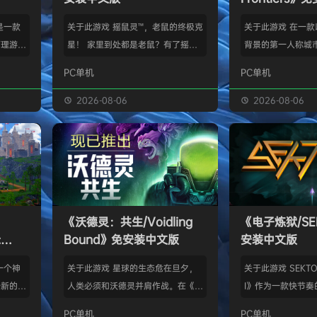
》是一款
关于此游戏 摇鼠灵™，老鼠的终极克
关于此游戏 在一
管理游
星！ 家里到处都是老鼠？有了摇鼠
背景的第一人称城
群，让族
灵™，彻底告别鼠患！全新手段，杀
划、建造并放松身
PC单机
PC单机
类题材的
灭所有不速之客！拿在手上大力摇，
的工匠起步，循序
游太空滋
剩下的交给摇鼠灵™就行了。不用夹
并筑起宏伟建筑。
2026-08-06
2026-08-06
会感激你
子，不会搞得乱糟糟，也不用偷偷摸
产链，打磨物流，
鸟群没了
摸丢死老鼠！ 有了摇鼠灵™，一切尽
的节奏繁荣发展—
，这也只
在掌握！把那只老鼠摇到服从，看着
精巧系统带来的成
描附近
“鼠条”填满。摇得多了，就能慢慢彻
区域——山间隘口
各种隐藏
底解决你的问题了。摇鼠灵™起效
河谷——各自拥有
，也可能
快，用法简单，效果绝佳，让你的烦
令人忍不住截图的
《沃德灵：共生/Voidling
《电子炼狱/SE
设施，以
恼瞬间无影无踪。 为什么选择摇鼠
背景；它会塑造你
:
Bound》免安装中文版
安装中文版
灵™？ 轻松…
目标。发掘古老工
安装中文
一个神
关于此游戏 星球的生态危在旦夕，
关于此游戏 SEKTOR
个新的幻
人类必须和沃德灵并肩作战。在《沃
I》作为一款快节奏
。 在
德灵：共生》中，你将扮演一名太空
戏，融合了硬式科
PC单机
PC单机