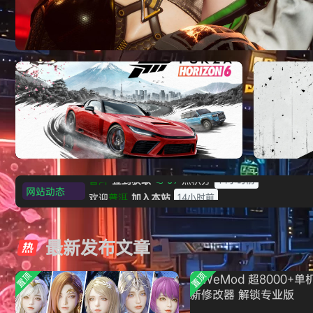
《剑星/Stellar Blade》本体+修改器
网站动态
欢迎
普洱
加入本站
14小时前
极限竞速：地平线6（Forza Horizon 6）免
《原子之心/
欢迎
0**3
加入本站
15小时前
安装中文版
欢迎
c***s
加入本站
16小时前
最新发布文章
欢迎
V****y
加入本站
19小时前
欢迎
j***j
加入本站
19小时前
置顶
置顶
欢迎
1******4
加入本站
8月5日
l***g
签到获取
28
点积分
8月5日