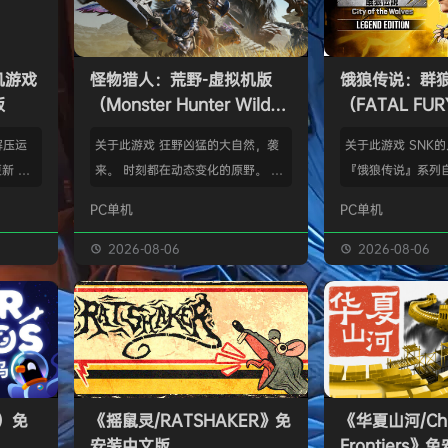
单机游戏
怪物猎人：荒野-虚拟机版
饿狼传说：群
版
（Monster Hunter Wilds
（FATAL FURY:
HYPERVISOR）免安装中文
the Wolve
解压运
关于此游戏 狂野凶猛的大自然，袭
关于此游戏 SNK
版
新 把
来。 时刻都在动态变化的原野。 这
『饿狼传说』系列自
p.asa
是个关于生活在具有两面性的世界中
来一直引领着90
PC单机
PC单机
。 We
的怪物与人们的故事。 你会化为以
潮。从1999年的『饿
游戏，
狩猎强大怪物为生的“猎人”，使用狩
THE WOLVES-
2026-08-06
2026-08-06
由于很多
猎获得的素材打造更强的武器防具，
系列的最新作品『饿狼
以修改器
并逐渐解明这个世界与人们之间的关
the Wolves』
及时的。
联。 进化的狩猎动作，寻求连续不
了加速兴奋的“REV
实已经涵
断的沉浸感，究极的狩猎体验正等待
的“REV系统”可
称】：w
你的到来。 故事 数年前，在公会还
种特殊攻击！“REV
【资源
没有调查过的未踏足领域“封禁之地”
速”，还有S.P.G.区
s）免
《摇鼠灵/RATSHAKER》免
《华夏山河/Chi
的边境上，一名少年“纳塔”获救。
安装中文版
Frontiers
公会根…