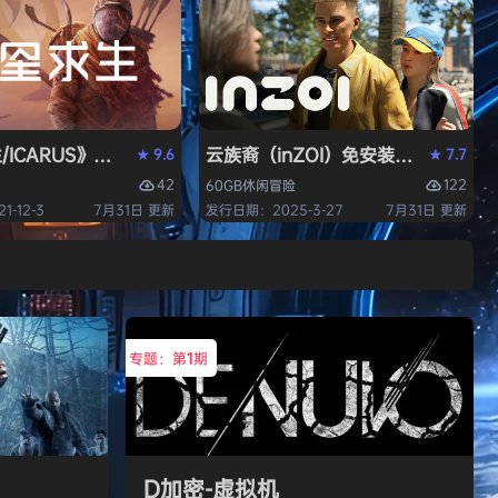
/ICARUS》免安装中文版
云族裔（inZOI）免安装中文版
9.6
7.7
★
★
42
122
60GB
休闲
冒险
-12-3
7月31日 更新
发行日期：2025-3-27
7月31日 更新
专题：第
1
期
D加密-虚拟机