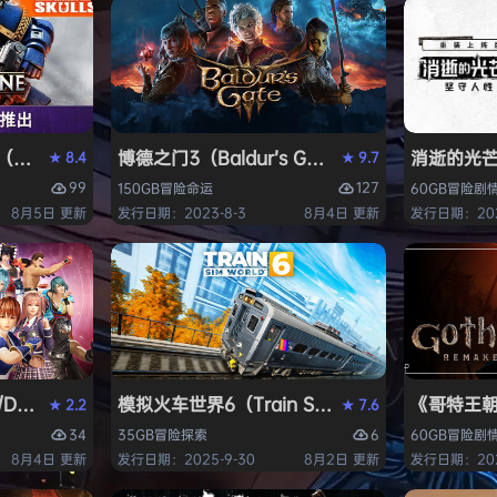
ack Flag Resynced HYPERVISOR》免安装中文版
arhammer 40,000: Space Marine 2）免安装中文版
博德之门3（Baldur’s Gate 3）免安装中文版
消逝的光芒2:
8.4
9.7
★
★
99
127
150GB
冒险
命运
60GB
冒险
剧
8月5日 更新
发行日期：2023-8-3
8月4日 更新
发行日期：202
AD OR ALIVE 6 Last Round》免安装中文版
模拟火车世界6（Train Sim World 6）免安装
《哥特王朝：
2.2
7.6
★
★
34
6
35GB
冒险
探索
60GB
冒险
剧
8月4日 更新
发行日期：2025-9-30
8月2日 更新
发行日期：202