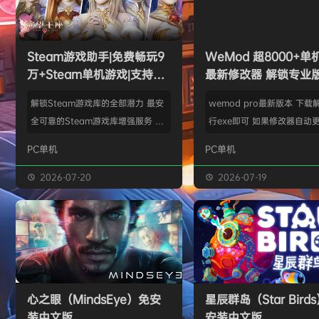
w******g
签到获取
49
点积分
8月4日
欢迎
w******g
加入本站
8月4日
欢迎
Z******U
加入本站
8月4日
欢迎
k******2
加入本站
8月4日
Steam游戏助手|免费畅玩9
WeMod 超8000+
欢迎
C****i
加入本站
8月4日
万+Steam单机游戏|支持D
最新修改器 解锁专业
欢迎
Q*H
加入本站
14小时前
加密以及育碧D加密授权
解锁Steam游戏库的全部潜力 最安
wemod pro最新版本 下载
欢迎
e******i
加入本站
14小时前
全可靠的Steam游戏库增强服务 工
行exe即可 如果修改器自动更
普洱
签到获取
39
点积分
14小时前
具优点： 不修改任何电脑设置、不
旧修改器目录 resources\ap
PC单机
PC单机
修改任何steam设置、安全可靠、
r 这个文件替换到新版的即可
可入库游戏总数 94000+、无视已
Mod 目前支持超过千款热门
2026-07-20
2026-07-19
下架和锁区游戏、支持大多数游戏联
且每周都会追加游戏列表。
机。 无需为每一款游戏单独付费，
修改器原作者都入驻了，所
只需支付一次工具费用或订阅费，即
内容更新应该也是最全、最
可永久访问工具库内的成千上万款游
千款游戏听起来不多，但其
戏，包括昂贵的3A大作。 极大地降
盖了主流热门游戏【资源名
低了玩游戏的经济门槛，让玩家可以
emod pro【资源版本】：
心之眼（MindsEye）免安
星辰群岛（Star Bird
无压力地尝试各种类型的游戏。操
大…
装中文版
安装中文版
作…