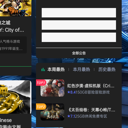
狼之城
 City of
s）免安装中文版
的人气格斗游戏
1991年诞生以
全部公告
年代格斗游戏的热
狼 -MARK OF
本周最热
本月最热
历史最热
』起，时隔26年，
传说 City of
TOP1
终于登场！ ■新实装
红色沙漠-虚拟机版（Crims
on Desert HYPERVISO
系统”！ 新实装
150GB
冒险
冒险游戏
8.4
★
R）免安装中文版
以从战斗开始发动各
武技”、“REV加
TOP2
《太吾绘卷：天幕心帷/The
…
Scroll of Taiwu : Beyond
25GB
休闲
免费专区
7.1
★
The Dom》免安装中文版
nese
》免安装中文版