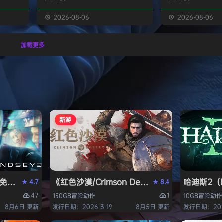
经熟悉的
生物学家，与被称为“沃德灵”的生物
慎选择升级项目，
的方式呈
神经链接。不断孵化、培育、升级、
置身风云变幻的战
2026-08-06
2026-08-06
个开放
进化你的沃德灵伙伴们，与它们一同
地敌人和恢弘的头
一个有趣
对抗寄生疫病，夺回被腐败蹂躏的绿
全神贯注，玩法令
加载更多
与怪物
色星球。 忘掉作为人类的行为直
配合视觉冲击和震
论是在表
觉，这次你将化身沃德灵，与它们神
进入完全不同的意
扮演一
经连接，以第三人称射击作为核心，
洁纯粹，单局游戏
完成一项
充分利用不同沃德灵的射击风格应对
战，重玩度很高。 
拯救地
多变的战场局面，并且在闪避、格
式包含五个世界，
挡、反击等技能的配…
人种…
新游
PERVISOR）免安装中文版
e）免安装中文版
《红色沙漠/Crimson Desert》免安装中文版
哈迪斯2（H
4.7
8.4
★
★
47
1
150GB
冒险
动作
10GB
冒险
动作
8月6日 更新
发行日期：2026-3-19
8月5日 更新
发行日期：202