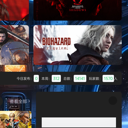
Batman: Legacy of the Dark Knight》
免安装中文版
《刺客信条：黑旗 记忆重置-虚拟机版/Ass
《刺客信条：影/Assassin’s Creed
Shadows》免安装版，非虚拟机
HYPERVISOR》免安装中文版
0
312
14141
1570
今日发布：
本周：
总数：
玩家数：
人
Desert
生化危机9：安魂曲（Resident Evil
Requiem）免安装中文版
查看全部