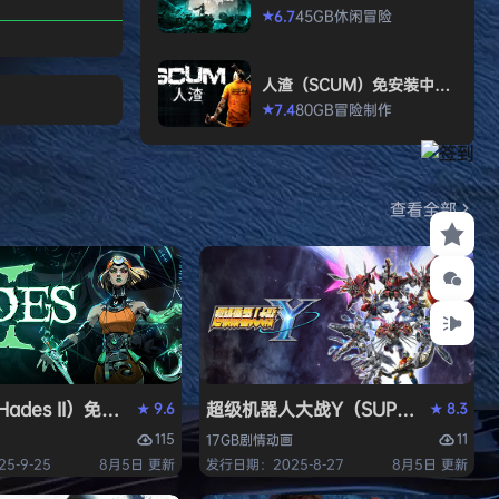
打造强大的构筑，
allen）免安装中文版
45GB
休闲
冒险
6.7
★
场，迎战源源不断
目。这款游戏需要
人渣（SCUM）免安装中文
人肾上腺素飙升，
版
80GB
冒险
制作
7.4
★
撼音乐，可以令你
识状态。 玩法简
耗时较短，大量挑
游戏特色 战役模
查看全部
关卡动态变化，敌
ades II）免安装中文版
超级机器人大战Y（SUPER ROBOT
9.6
8.3
★
★
115
11
17GB
剧情
动画
5-9-25
8月5日 更新
发行日期：2025-8-27
8月5日 更新