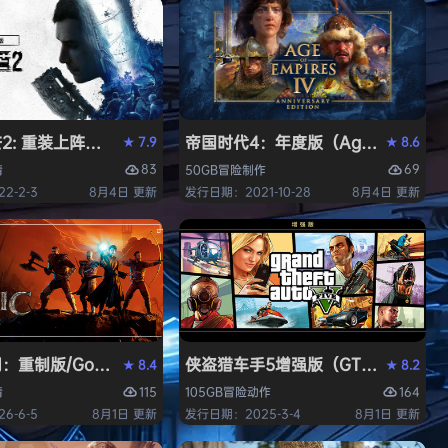
 重装上阵版（Dying Light 2 Stay Human: Reloaded E
帝国时代4：年度版（Age of Empires 
7.9
8.6
★
★
83
69
情
50GB
冒险
制作
2-2-3
8月4日 更新
发行日期：2021-10-28
8月4日 更新
中文版
重制版/Gothic 1 Remake》免安装中文版
侠盗猎车手5增强版（GTA5增强版（Gran
8.4
8.2
★
★
115
164
情
105GB
冒险
动作
6-6-5
8月1日 更新
发行日期：2025-3-4
8月1日 更新