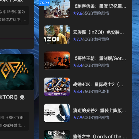
TOP3
《刺客信条：黑旗 记忆重
置-虚拟机版/Assassin’s Cr
款以中世纪中国为
65GB
冒险
剧情
9.6
★
eed Black Flag Resynced
市建造游戏中，规
HYPERVISOR》免安装中文
版
心。你从一名朴实
云族裔（inZOI）免安装中
渐进地规划、生产
文版
60GB
休闲
冒险
7.7
★
管理村民，搭建生
让你的村落以自己
《哥特王朝：重制版/Gothi
—无压力，并享受
c 1 Remake》免安装中文
60GB
冒险
剧情
8.4
★
就感。 探索三大
版
、沙漠平原与肥沃
独特资源、挑战与
战锤40K：星际战士2（Wa
景致。地貌不仅是
rhammer 40,000: Space
75GB
冒险
动作
8.4
★
Marine 2）免安装中文版
KTORI》免
的策略与可达成的
…
消逝的光芒2: 重装上阵版
（Dying Light 2 Stay Hu
60GB
冒险
剧情
7.9
I 《SEKTOR
★
man: Reloaded Edition）
的双摇杆射击游
免安装中文版
技音乐的激烈。谨
堕落之主（Lords of the F