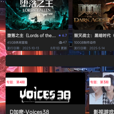
堕落之主（Lords of the Fallen）免安装中文版
毁灭战士：黑暗时代（DO
6.7
★
47
45GB
休闲
冒险
100GB
制作
动作
发行日期：2023-10-13
8月1日 更新
发行日期：2025-5-14
专题：第
4
期
专题：第
3
期
D加密-Voices38
影视游戏