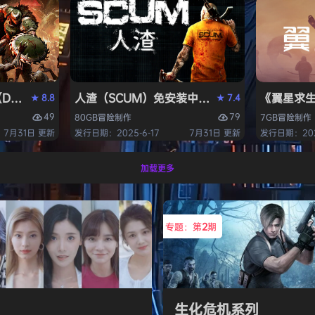
OM: The Dark Ages）免安装中文版
人渣（SCUM）免安装中文版
《翼星求生
8.8
7.4
★
★
49
79
80GB
冒险
制作
7GB
冒险
制作
7月31日 更新
发行日期：2025-6-17
7月31日 更新
发行日期：2021
加载更多
专题：第
2
期
生化危机系列