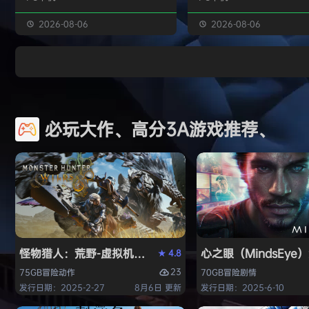
独属于你的强大构筑 装备获取 游戏
虚幻引擎的帮助下，使用已
中的[装备][技能][护身符]主要通过
图形技术和机制以丰富多彩
2026-08-06
2026-08-06
与怪物战斗胜利后随机获得 并可通
现游戏世界。 玩家将看到一
过[打造]、[合成]等系统将装备打造
的世界，令人兴奋的任务，
成[绝世神器]从而战胜更加强大的怪
的情节和谜题。 英雄将面临
物 社交媒体 官方1群：190422729
的战斗和与老板的战斗，无
章节&难度 游戏主要拥有5个章节，
面上还是在地牢里。 你必须
必玩大作、高分3A游戏推荐、
每个大型章节有若干小关卡。 难度
组由命运聚集的五个角色来
可分为：…
伟大的使命-从古老的邪恶中
球！ 一个古老…
怪物猎人：荒野-虚拟机版（Monster Hunter Wilds HY
心之眼（MindsEy
4.8
★
23
75GB
冒险
动作
70GB
冒险
剧情
发行日期：2025-2-27
8月6日 更新
发行日期：2025-6-10