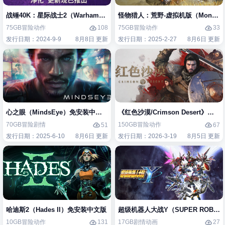
战锤40K：星际战士2（Warhammer 40,000: Space Marine 2）免安装中
怪物猎人：荒野-虚拟机版（Monster H
75GB
冒险
动作
75GB
冒险
动作
108
33
发行日期：2024-9-9
8月8日 更新
发行日期：2025-2-27
8月6日 更新
心之眼（MindsEye）免安装中文版
《红色沙漠/Crimson Desert》免
70GB
冒险
剧情
150GB
冒险
动作
51
67
发行日期：2025-6-10
8月6日 更新
发行日期：2026-3-19
8月5日 更新
哈迪斯2（Hades II）免安装中文版
超级机器人大战Y（SUPER ROBOT
10GB
冒险
动作
17GB
剧情
动画
131
27