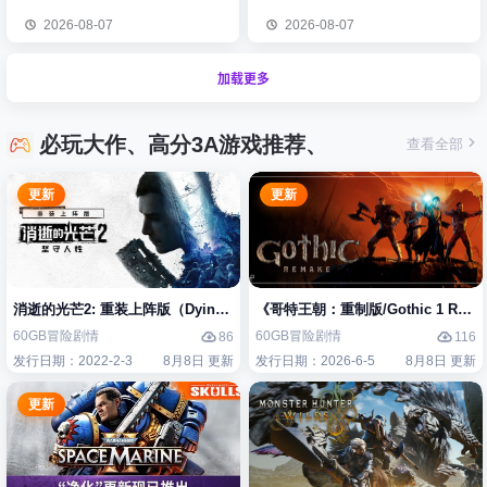
2026-08-07
2026-08-07
加载更多
必玩大作、高分3A游戏推荐、
查看全部
更新
更新
消逝的光芒2: 重装上阵版（Dying Light 2 Stay Human: Reloaded Edi
《哥特王朝：重制版/Gothic 1 Re
60GB
冒险
剧情
60GB
冒险
剧情
86
116
发行日期：2022-2-3
8月8日 更新
发行日期：2026-6-5
8月8日 更新
更新