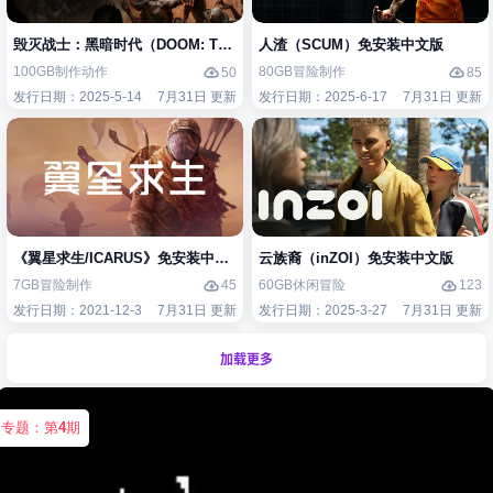
毁灭战士：黑暗时代（DOOM: The Dark Ages）免安装中文版
人渣（SCUM）免安装中文版
100GB
制作
动作
80GB
冒险
制作
50
85
发行日期：2025-5-14
7月31日 更新
发行日期：2025-6-17
7月31日 更新
《翼星求生/ICARUS》免安装中文版
云族裔（inZOI）免安装中文版
7GB
冒险
制作
60GB
休闲
冒险
45
123
发行日期：2021-12-3
7月31日 更新
发行日期：2025-3-27
7月31日 更新
加载更多
专题：第
4
期