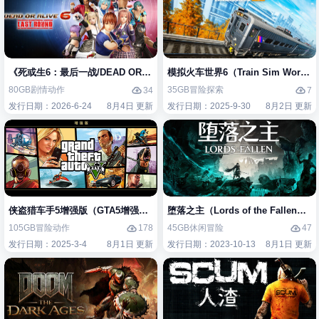
《死或生6：最后一战/DEAD OR ALIVE 6 Last Round》免安装中文版
模拟火车世界6（Train Sim Worl
80GB
剧情
动作
35GB
冒险
探索
34
7
发行日期：2026-6-24
8月4日 更新
发行日期：2025-9-30
8月2日 更新
侠盗猎车手5增强版（GTA5增强版（Grand Theft Auto V Enhanced）
堕落之主（Lords of the Fallen
105GB
冒险
动作
45GB
休闲
冒险
178
47
发行日期：2025-3-4
8月1日 更新
发行日期：2023-10-13
8月1日 更新