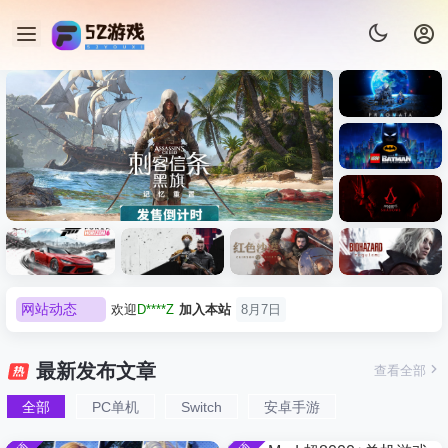
《识质存
在/PRAG
MATA》
《乐高蝙
免安装中
蝠侠：黑
文版
暗骑士之
《刺客信条：黑旗 记忆重置-
007 初露锋
《刺客信
遗/LEGO
网站动态
欢迎
有*酱
加入本站
8月7日
虚拟机版/Assassin’s Creed
Light
条：
Batman:
影/Assass
Legacy of
e******i
签到获取
43
点积分
8月7日
Black Flag Resynced
极限竞
《原子之
红色沙漠-
生化危机
in’s
the Dark
欢迎
Q*H
加入本站
8月6日
速：地平
心/Atomic
虚拟机版
9：安魂
Creed
最新发布文章
查看全部
HYPERVISOR》免安装中文
Knight》
线
Heart》免
（Crimso
曲
欢迎
e******i
加入本站
8月6日
Shadows
免安装中
版
6（Forza
安装中文
n Desert
（Reside
》免安装
全部
PC单机
Switch
安卓手游
普洱
签到获取
39
点积分
8月6日
文版
Horizon
版
HYPERVI
nt Evil
版，非虚
欢迎
普洱
加入本站
8月6日
6）免安装
SOR）免
Requiem
拟机