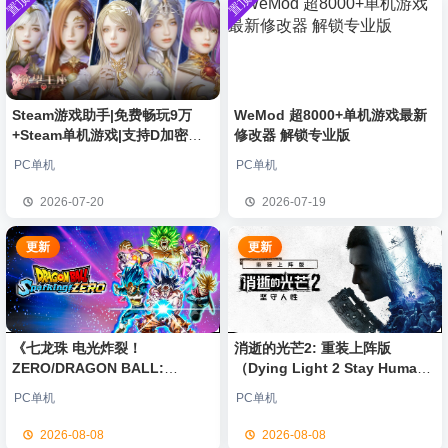
置顶
置顶
中文版
安装中文
）免安装
欢迎
0**3
加入本站
8月6日
版
中文版
欢迎
c***s
加入本站
8月6日
欢迎
V****y
加入本站
8月6日
欢迎
j***j
加入本站
8月6日
欢迎
q********6
加入本站
2小时前
Steam游戏助手|免费畅玩9万
WeMod 超8000+单机游戏最新
+Steam单机游戏|支持D加密以
修改器 解锁专业版
大**颠
签到获取
64
点积分
7小时前
及育碧D加密授权
欢迎
大**颠
加入本站
7小时前
PC单机
PC单机
欢迎
我*的
加入本站
8小时前
2026-07-20
2026-07-19
欢迎
D****Z
加入本站
8月7日
更新
更新
《七龙珠 电光炸裂！
消逝的光芒2: 重装上阵版
ZERO/DRAGON BALL:
（Dying Light 2 Stay Human:
Sparking! ZERO》免安装中文
Reloaded Edition）免安装中文
PC单机
PC单机
版
版
2026-08-08
2026-08-08