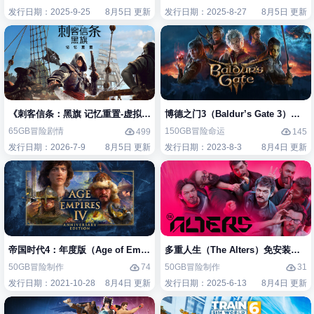
发行日期：2025-9-25
8月5日 更新
发行日期：2025-8-27
8月5日 更新
《刺客信条：黑旗 记忆重置-虚拟机版/Assassin’s Creed Black Flag Re
博德之门3（Baldur’s Gate 3）免
65GB
冒险
剧情
150GB
冒险
命运
499
145
发行日期：2026-7-9
8月5日 更新
发行日期：2023-8-3
8月4日 更新
帝国时代4：年度版（Age of Empires IV: Anniversary Edition）免安装
多重人生（The Alters）免安装中文
50GB
冒险
制作
50GB
冒险
制作
74
31
发行日期：2021-10-28
8月4日 更新
发行日期：2025-6-13
8月4日 更新