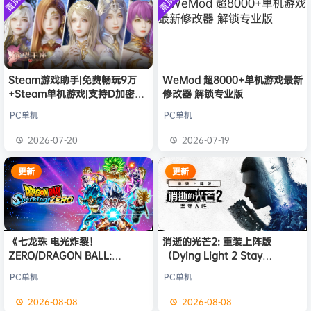
置顶
置顶
中文版
欢迎
普洱
加入本站
8月6日
安装中文
）免安装
版
中文版
欢迎
0**3
加入本站
8月6日
欢迎
c***s
加入本站
8月6日
欢迎
V****y
加入本站
8月6日
欢迎
兔****
加入本站
2小时前
Steam游戏助手|免费畅玩9万
WeMod 超8000+单机游戏最新
+Steam单机游戏|支持D加密以
修改器 解锁专业版
欢迎
q********6
加入本站
4小时前
及育碧D加密授权
大**颠
签到获取
64
点积分
10小时前
PC单机
PC单机
欢迎
大**颠
加入本站
10小时前
2026-07-20
2026-07-19
欢迎
我*的
加入本站
10小时前
更新
更新
《七龙珠 电光炸裂！
消逝的光芒2: 重装上阵版
ZERO/DRAGON BALL:
（Dying Light 2 Stay
Sparking! ZERO》免安装中文
Human: Reloaded Edition）
PC单机
PC单机
版
免安装中文版
2026-08-08
2026-08-08