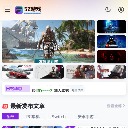
《识质存
在/PRAG
MATA》
《乐高蝙
免安装中
蝠侠：黑
文版
暗骑士之
-
007 初露锋芒（007 First
《剑星/
《刺客信
遗/LEGO
网站动态
欢迎
D****Z
加入本站
8月7日
ed
Light ）免安装中文版
+修改
条：
Batman:
影/Assas
欢迎
有*酱
加入本站
8月7日
Legacy
极限竞
《原子之
红色沙漠-
生化危机
sin’s
of the
e******i
签到获取
43
点积分
8月7日
速：地平
心/Atomi
虚拟机版
9：安魂
最新发布文章
Creed
查看全部
文
Dark
线
c
（Crimso
曲
欢迎
Q*H
加入本站
8月6日
Shadow
Knight》
6（Forza
Heart》
n Desert
（Reside
s》免安装
全部
PC单机
Switch
安卓手游
欢迎
e******i
加入本站
8月6日
免安装中
Horizon
免安装中
HYPERVI
nt Evil
版，非虚
文版
普洱
签到获取
39
点积分
8月6日
6）免安装
文版
SOR）免
Requiem
拟机