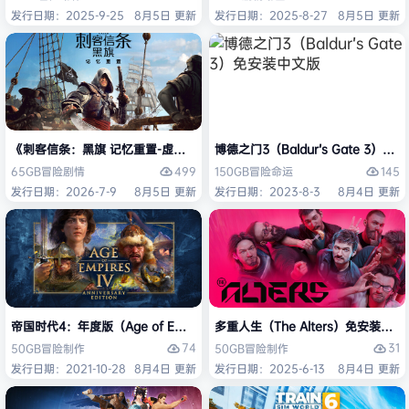
发行日期：2025-9-25
8月5日 更新
发行日期：2025-8-27
8月5日 更新
《刺客信条：黑旗 记忆重置-虚拟机版/Assassin’s Creed Black Flag Re
博德之门3（Baldur’s Gate 3）
499
145
65GB
冒险
剧情
150GB
冒险
命运
发行日期：2026-7-9
8月5日 更新
发行日期：2023-8-3
8月4日 更新
帝国时代4：年度版（Age of Empires IV: Anniversary Edition）免安
多重人生（The Alters）免安装中文
74
31
50GB
冒险
制作
50GB
冒险
制作
发行日期：2021-10-28
8月4日 更新
发行日期：2025-6-13
8月4日 更新