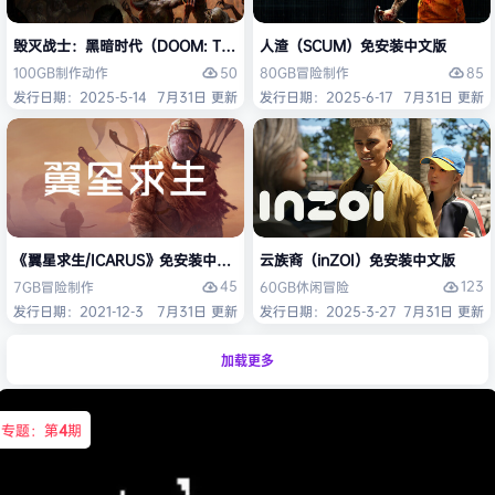
毁灭战士：黑暗时代（DOOM: The Dark Ages）免安装中文版
人渣（SCUM）免安装中文版
50
85
100GB
制作
动作
80GB
冒险
制作
发行日期：2025-5-14
7月31日 更新
发行日期：2025-6-17
7月31日 更新
《翼星求生/ICARUS》免安装中文版
云族裔（inZOI）免安装中文版
45
123
7GB
冒险
制作
60GB
休闲
冒险
发行日期：2021-12-3
7月31日 更新
发行日期：2025-3-27
7月31日 更新
加载更多
专题：第
4
期