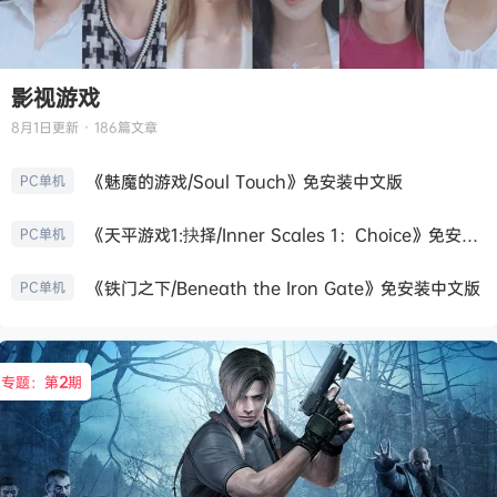
影视游戏
8月1日
更新 · 186篇文章
《魅魔的游戏/Soul Touch》免安装中文版
PC单机
《天平游戏1:抉择/Inner Scales 1：Choice》免安装中文版
PC单机
《铁门之下/Beneath the Iron Gate》免安装中文版
PC单机
专题：第
2
期