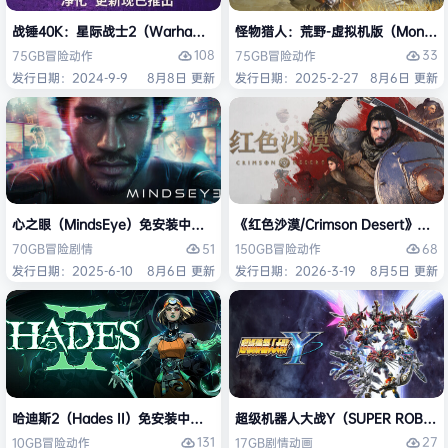
战锤40K：星际战士2（Warhammer 40,000: Space Marine 2）免安装
怪物猎人：荒野-虚拟机版（Monster H
108
33
75GB
冒险
动作
75GB
冒险
动作
发行日期：2024-9-9
8月8日 更新
发行日期：2025-2-27
8月6日 更新
心之眼（MindsEye）免安装中文版
《红色沙漠/Crimson Desert》免
51
68
70GB
冒险
剧情
150GB
冒险
动作
发行日期：2025-6-10
8月6日 更新
发行日期：2026-3-19
8月5日 更新
哈迪斯2（Hades II）免安装中文版
超级机器人大战Y（SUPER ROBOT
131
27
10GB
冒险
动作
17GB
剧情
动画