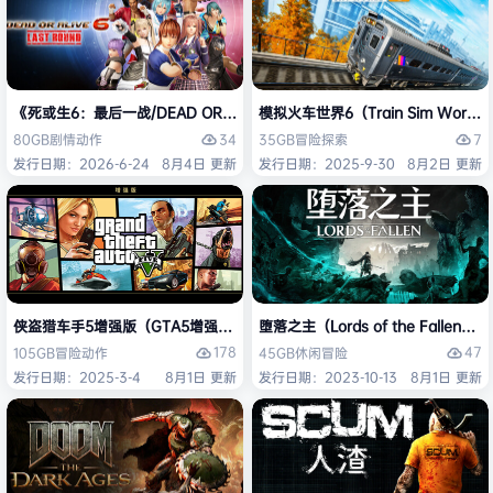
《死或生6：最后一战/DEAD OR ALIVE 6 Last Round》免安装中文版
模拟火车世界6（Train Sim Worl
34
7
80GB
剧情
动作
35GB
冒险
探索
发行日期：2026-6-24
8月4日 更新
发行日期：2025-9-30
8月2日 更新
侠盗猎车手5增强版（GTA5增强版（Grand Theft Auto V Enhanced
堕落之主（Lords of the Fallen
178
47
105GB
冒险
动作
45GB
休闲
冒险
发行日期：2025-3-4
8月1日 更新
发行日期：2023-10-13
8月1日 更新