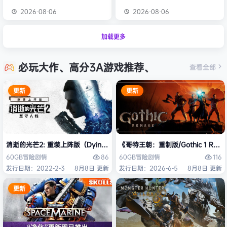
2026-08-06
2026-08-06
加载更多
必玩大作、高分3A游戏推荐、
查看全部
更新
更新
消逝的光芒2: 重装上阵版（Dying Light 2 Stay Human: Reloaded Ed
《哥特王朝：重制版/Gothic 1 Re
86
116
60GB
冒险
剧情
60GB
冒险
剧情
发行日期：2022-2-3
8月8日 更新
发行日期：2026-6-5
8月8日 更新
更新