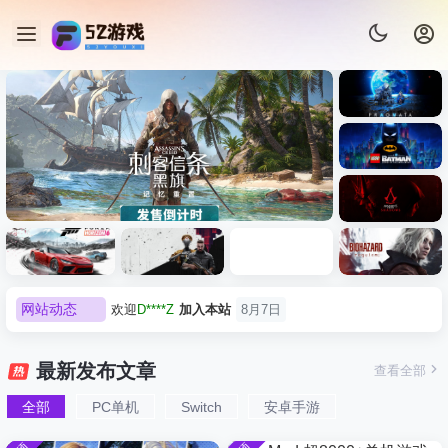
《识质存
在/PRAG
MATA》
《乐高蝙
免安装中
蝠侠：黑
文版
暗骑士之
《刺客信条：黑旗 记忆重置-
007 初露锋
《刺客信
遗/LEGO
网站动态
欢迎
D****Z
加入本站
8月7日
虚拟机版/Assassin’s Creed
Light
条：
Batman:
影/Assass
Legacy of
欢迎
有*酱
加入本站
8月7日
Black Flag Resynced
极限竞
《原子之
红色沙漠-
生化危机
in’s
the Dark
e******i
签到获取
43
点积分
8月7日
速：地平
心/Atomic
虚拟机版
9：安魂
Creed
最新发布文章
查看全部
HYPERVISOR》免安装中文
Knight》
线
Heart》免
（Crimso
曲
欢迎
Q*H
加入本站
8月6日
Shadows
免安装中
版
6（Forza
安装中文
n Desert
（Reside
》免安装
全部
PC单机
Switch
安卓手游
欢迎
e******i
加入本站
8月6日
文版
Horizon
版
HYPERVI
nt Evil
版，非虚
普洱
签到获取
39
点积分
8月6日
6）免安装
SOR）免
Requiem
拟机