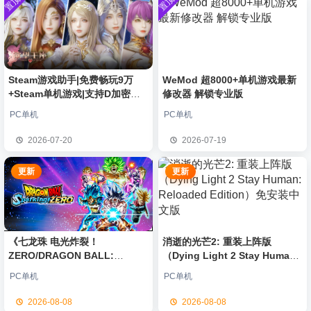
置顶
置顶
中文版
安装中文
）免安装
欢迎
普洱
加入本站
8月6日
版
中文版
欢迎
0**3
加入本站
8月6日
欢迎
c***s
加入本站
8月6日
欢迎
V****y
加入本站
8月6日
欢迎
j***j
加入本站
8月6日
Steam游戏助手|免费畅玩9万
WeMod 超8000+单机游戏最新
+Steam单机游戏|支持D加密以
修改器 解锁专业版
欢迎
q********6
加入本站
45分钟前
及育碧D加密授权
大**颠
签到获取
64
点积分
6小时前
PC单机
PC单机
欢迎
大**颠
加入本站
6小时前
2026-07-20
2026-07-19
欢迎
我*的
加入本站
7小时前
更新
更新
《七龙珠 电光炸裂！
消逝的光芒2: 重装上阵版
ZERO/DRAGON BALL:
（Dying Light 2 Stay Human:
Sparking! ZERO》免安装中文
Reloaded Edition）免安装中文
PC单机
PC单机
版
版
2026-08-08
2026-08-08