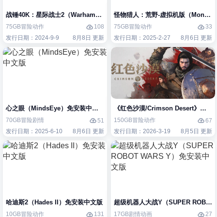
战锤40K：星际战士2（Warhammer 40,000: Space Marine 2）免安装中
怪物猎人：荒野-虚拟机版（Monster H
75GB
冒险
动作
75GB
冒险
动作
108
33
发行日期：2024-9-9
8月8日 更新
发行日期：2025-2-27
8月6日 更新
心之眼（MindsEye）免安装中文版
《红色沙漠/Crimson Desert》免
70GB
冒险
剧情
150GB
冒险
动作
51
67
发行日期：2025-6-10
8月6日 更新
发行日期：2026-3-19
8月5日 更新
哈迪斯2（Hades II）免安装中文版
超级机器人大战Y（SUPER ROBOT
10GB
冒险
动作
17GB
剧情
动画
131
27