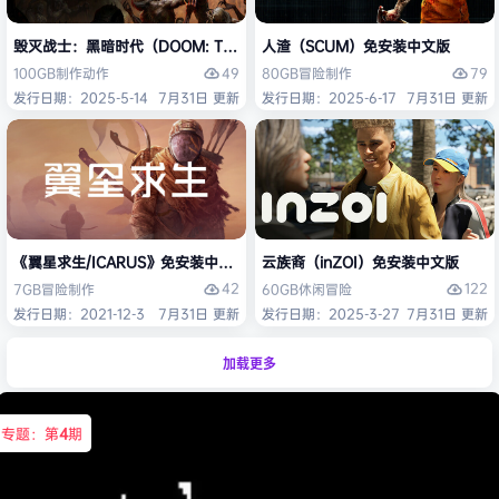
毁灭战士：黑暗时代（DOOM: The Dark Ages）免安装中文版
人渣（SCUM）免安装中文版
49
79
100GB
制作
动作
80GB
冒险
制作
发行日期：2025-5-14
7月31日 更新
发行日期：2025-6-17
7月31日 更新
《翼星求生/ICARUS》免安装中文版
云族裔（inZOI）免安装中文版
42
122
7GB
冒险
制作
60GB
休闲
冒险
发行日期：2021-12-3
7月31日 更新
发行日期：2025-3-27
7月31日 更新
加载更多
专题：第
4
期