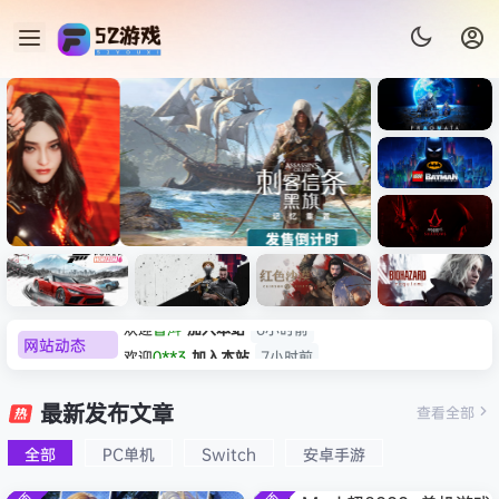
《识质存
在/PRAG
MATA》
《乐高蝙
免安装中
蝠侠：黑
文版
暗骑士之
《刺客信条：黑旗 记忆重置-
007 初露
《刺客信
遗/LEGO
网站动态
欢迎
0**3
加入本站
7小时前
虚拟机版/Assassin’s Creed
Light
条：
Batman:
影/Assas
欢迎
c***s
加入本站
9小时前
Legacy
Black Flag Resynced
极限竞
《原子之
红色沙漠-
生化危机
sin’s
of the
欢迎
V****y
加入本站
11小时前
速：地平
心/Atomi
虚拟机版
9：安魂
最新发布文章
Creed
查看全部
HYPERVISOR》免安装中文
Dark
线
c
（Crimso
曲
欢迎
j***j
加入本站
11小时前
Shadow
Knight》
版
6（Forza
Heart》
n Desert
（Reside
s》免安装
全部
PC单机
Switch
安卓手游
欢迎
1******4
加入本站
8月5日
免安装中
Horizon
免安装中
HYPERVI
nt Evil
版，非虚
文版
l***g
签到获取
28
点积分
8月5日
6）免安装
文版
SOR）免
Requiem
拟机