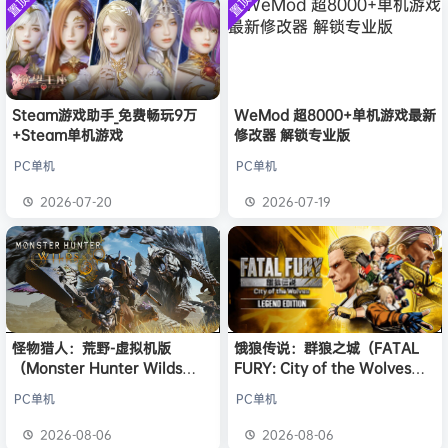
置顶
置顶
中文版
w******g
签到获取
安装中文
49
点积分
8月4日
）免安装
版
中文版
欢迎
w******g
加入本站
8月4日
欢迎
Z******U
加入本站
8月4日
欢迎
k******2
加入本站
8月4日
欢迎
C****i
加入本站
8月4日
Steam游戏助手_免费畅玩9万
WeMod 超8000+单机游戏最新
+Steam单机游戏
修改器 解锁专业版
欢迎
Q*H
加入本站
6小时前
欢迎
e******i
加入本站
6小时前
PC单机
PC单机
普洱
签到获取
39
点积分
6小时前
2026-07-20
2026-07-19
欢迎
普洱
加入本站
6小时前
怪物猎人：荒野-虚拟机版
饿狼传说：群狼之城（FATAL
（Monster Hunter Wilds
FURY: City of the Wolves）
HYPERVISOR）免安装中文版
免安装中文版
PC单机
PC单机
2026-08-06
2026-08-06