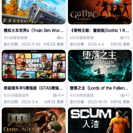
模拟火车世界6（Train Sim World 6）免安装中文版
《哥特王朝：重制版/Gothic 1 Re
6
115
35GB
冒险
探索
60GB
冒险
剧情
发行日期：2025-9-30
8月2日 更新
发行日期：2026-6-5
8月1日 更新
侠盗猎车手5增强版（GTA5增强版（Grand Theft Auto V Enhanced
堕落之主（Lords of the Fallen
164
47
105GB
冒险
动作
45GB
休闲
冒险
发行日期：2025-3-4
8月1日 更新
发行日期：2023-10-13
8月1日 更新