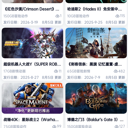
《红色沙漠/Crimson Desert》免安装中文版
哈迪斯2（Hades II）免安装中文版
1
115
150GB
冒险
动作
10GB
冒险
动作
发行日期：2026-3-19
8月5日 更新
发行日期：2025-9-25
8月5日 更新
超级机器人大战Y（SUPER ROBOT WARS Y）免安装中文版
《刺客信条：黑旗 记忆重置-虚拟机版/Assas
11
482
17GB
剧情
动画
65GB
冒险
剧情
发行日期：2025-8-27
8月5日 更新
发行日期：2026-7-9
8月5日 更新
战锤40K：星际战士2（Warhammer 40,000: Space Marine 2）免安装
博德之门3（Baldur’s Gate 3）
99
127
75GB
冒险
动作
150GB
冒险
命运