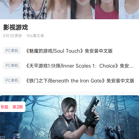
影视游戏
8月1日
更新 · 186篇文章
《魅魔的游戏/Soul Touch》免安装中文版
PC单机
《天平游戏1:抉择/Inner Scales 1：Choice》免安装中文版
PC单机
《铁门之下/Beneath the Iron Gate》免安装中文版
PC单机
专题：第
2
期