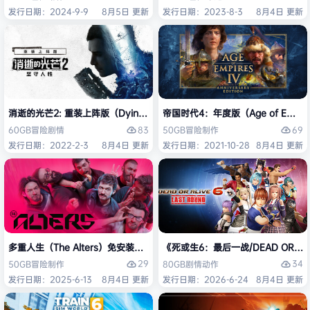
发行日期：2024-9-9
8月5日 更新
发行日期：2023-8-3
8月4日 更新
消逝的光芒2: 重装上阵版（Dying Light 2 Stay Human: Reloaded Ed
帝国时代4：年度版（Age of Empires 
83
69
60GB
冒险
剧情
50GB
冒险
制作
发行日期：2022-2-3
8月4日 更新
发行日期：2021-10-28
8月4日 更新
多重人生（The Alters）免安装中文版
《死或生6：最后一战/DEAD OR ALI
29
34
50GB
冒险
制作
80GB
剧情
动作
发行日期：2025-6-13
8月4日 更新
发行日期：2026-6-24
8月4日 更新