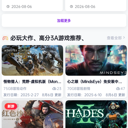
2026-08-06
2026-08-06
加载更多
必玩大作、高分3A游戏推荐、
查看全部
怪物猎人：荒野-虚拟机版（Monster Hunter Wilds HYPERVISOR）免
心之眼（MindsEye）免安装中文版
23
47
75GB
冒险
动作
70GB
冒险
剧情
发行日期：2025-2-27
8月6日 更新
发行日期：2025-6-10
8月6日 更新
新游