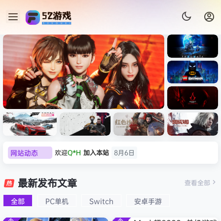
《识质存
在/PRAG
MATA》
《乐高蝙
免安装中
蝠侠：黑
文版
暗骑士之
》本体
《刺客信条：黑旗 记忆重置-
00
《刺客信
欢迎
Q*H
加入本站
8月6日
遗/LEGO
网站动态
即玩
虚拟机版/Assassin’s Creed
Li
条：
Batman:
欢迎
e******i
加入本站
8月6日
影/Assas
Legacy
Black Flag Resynced
普洱
签到获取
39
点积分
8月6日
极限竞
《原子之
红色沙漠-
生化危机
sin’s
of the
速：地平
心/Atomi
虚拟机版
9：安魂
最新发布文章
欢迎
普洱
加入本站
8月6日
Creed
查看全部
HYPERVISOR》免安装中文
Dark
线
c
（Crimso
曲
Shadow
Knight》
欢迎
0**3
加入本站
8月6日
版
6（Forza
Heart》
n Desert
（Reside
s》免安装
全部
PC单机
Switch
安卓手游
免安装中
欢迎
c***s
加入本站
8月6日
Horizon
免安装中
HYPERVI
nt Evil
版，非虚
文版
6）免安装
文版
SOR）免
Requiem
欢迎
V****y
加入本站
8月6日
拟机