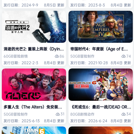
发行日期：2024-9-9
8月5日 更新
发行日期：2023-8-3
8月4日 更新
消逝的光芒2: 重装上阵版（Dying Light 2 Stay Human: Reloaded Ed
帝国时代4：年度版（Age of Empires 
86
74
60GB
冒险
剧情
50GB
冒险
制作
发行日期：2022-2-3
8月4日 更新
发行日期：2021-10-28
8月4日 更新
多重人生（The Alters）免安装中文版
《死或生6：最后一战/DEAD OR ALI
31
34
50GB
冒险
制作
80GB
剧情
动作
发行日期：2025-6-13
8月4日 更新
发行日期：2026-6-24
8月4日 更新