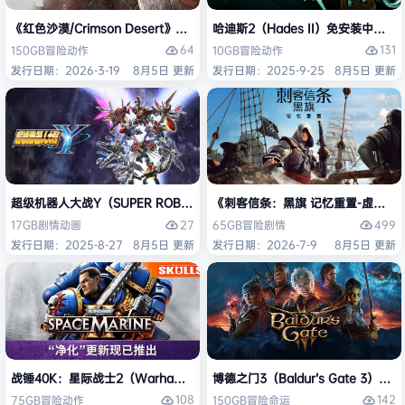
《红色沙漠/Crimson Desert》免安装中文版
哈迪斯2（Hades II）免安装中文版
64
131
150GB
冒险
动作
10GB
冒险
动作
发行日期：2026-3-19
8月5日 更新
发行日期：2025-9-25
8月5日 更新
超级机器人大战Y（SUPER ROBOT WARS Y）免安装中文版
《刺客信条：黑旗 记忆重置-虚拟机版/Assas
27
499
17GB
剧情
动画
65GB
冒险
剧情
发行日期：2025-8-27
8月5日 更新
发行日期：2026-7-9
8月5日 更新
战锤40K：星际战士2（Warhammer 40,000: Space Marine 2）免安装
博德之门3（Baldur’s Gate 3）
108
142
75GB
冒险
动作
150GB
冒险
命运