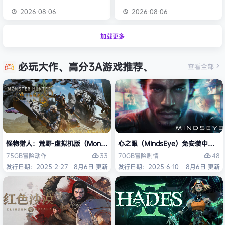
2026-08-06
2026-08-06
加载更多
必玩大作、高分3A游戏推荐、
查看全部
怪物猎人：荒野-虚拟机版（Monster Hunter Wilds HYPERVISOR）免
心之眼（MindsEye）免安装中文版
33
48
75GB
冒险
动作
70GB
冒险
剧情
发行日期：2025-2-27
8月6日 更新
发行日期：2025-6-10
8月6日 更新