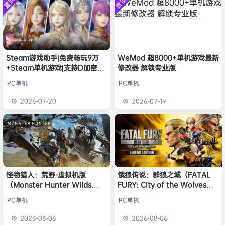
置顶
置顶
中文版
安装中文
）免安装
欢迎
j***j
加入本站
8月6日
版
中文版
欢迎
1******4
加入本站
8月5日
l***g
签到获取
28
点积分
8月5日
w******g
签到获取
49
点积分
8月4日
Steam游戏助手|免费畅玩9万
WeMod 超8000+单机游戏最新
欢迎
w******g
加入本站
8月4日
+Steam单机游戏|支持D加密以
修改器 解锁专业版
欢迎
D****Z
加入本站
13小时前
及育碧D加密授权
PC单机
PC单机
欢迎
有*酱
加入本站
15小时前
e******i
签到获取
43
点积分
16小时前
2026-07-20
2026-07-19
怪物猎人：荒野-虚拟机版
饿狼传说：群狼之城（FATAL
（Monster Hunter Wilds
FURY: City of the Wolves）
HYPERVISOR）免安装中文版
免安装中文版
PC单机
PC单机
2026-08-06
2026-08-06