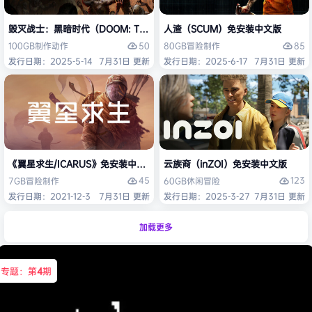
毁灭战士：黑暗时代（DOOM: The Dark Ages）免安装中文版
人渣（SCUM）免安装中文版
50
85
100GB
制作
动作
80GB
冒险
制作
发行日期：2025-5-14
7月31日 更新
发行日期：2025-6-17
7月31日 更新
《翼星求生/ICARUS》免安装中文版
云族裔（inZOI）免安装中文版
45
123
7GB
冒险
制作
60GB
休闲
冒险
发行日期：2021-12-3
7月31日 更新
发行日期：2025-3-27
7月31日 更新
加载更多
专题：第
4
期