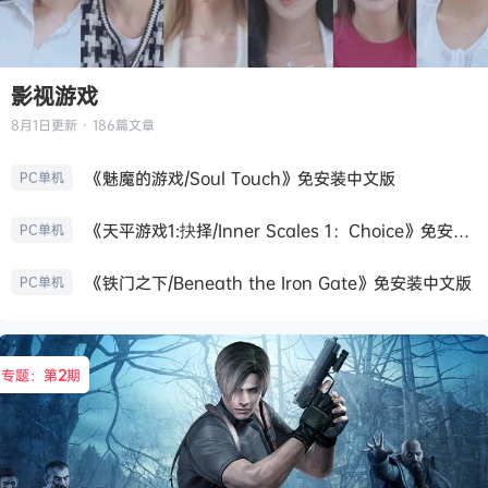
影视游戏
8月1日
更新 · 186篇文章
《魅魔的游戏/Soul Touch》免安装中文版
PC单机
《天平游戏1:抉择/Inner Scales 1：Choice》免安装中文版
PC单机
《铁门之下/Beneath the Iron Gate》免安装中文版
PC单机
专题：第
2
期