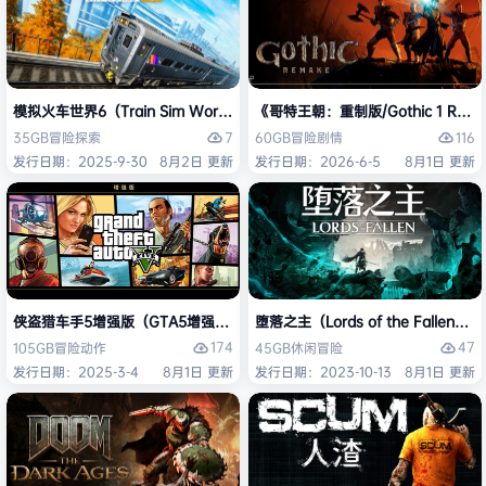
模拟火车世界6（Train Sim World 6）免安装中文版
《哥特王朝：重制版/Gothic 1 Re
7
116
35GB
冒险
探索
60GB
冒险
剧情
发行日期：2025-9-30
8月2日 更新
发行日期：2026-6-5
8月1日 更新
侠盗猎车手5增强版（GTA5增强版（Grand Theft Auto V Enhanced
堕落之主（Lords of the Fallen
174
47
105GB
冒险
动作
45GB
休闲
冒险
发行日期：2025-3-4
8月1日 更新
发行日期：2023-10-13
8月1日 更新