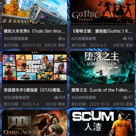
模拟火车世界6（Train Sim World 6）免安装中文版
《哥特王朝：重制版/Gothic 1 Re
6
115
35GB
冒险
探索
60GB
冒险
剧情
发行日期：2025-9-30
8月2日 更新
发行日期：2026-6-5
8月1日 更新
侠盗猎车手5增强版（GTA5增强版（Grand Theft Auto V Enhanced
堕落之主（Lords of the Fallen
164
47
105GB
冒险
动作
45GB
休闲
冒险
发行日期：2025-3-4
8月1日 更新
发行日期：2023-10-13
8月1日 更新