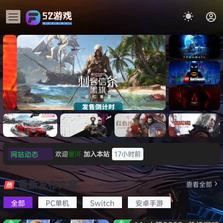
《识质存
在/PRAG
MATA》
《乐高蝙
免安装中
蝠侠：黑
文版
暗骑士之
《刺客信条：黑旗 记忆重置-
007 初露
《刺客信
遗/LEGO
网站动态
欢迎
普洱
加入本站
17小时前
虚拟机版/Assassin’s Creed
Light
条：
Batman:
影/Assas
欢迎
0**3
加入本站
17小时前
Legacy
Black Flag Resynced
极限竞
《原子之
红色沙漠-
生化危机
sin’s
of the
欢迎
c***s
加入本站
19小时前
速：地平
心/Atomi
虚拟机版
9：安魂
最新发布文章
Creed
查看全部
HYPERVISOR》免安装中文
Dark
线
c
（Crimso
曲
欢迎
V****y
加入本站
21小时前
Shadow
Knight》
版
6（Forza
Heart》
n Desert
（Reside
s》免安装
全部
PC单机
Switch
安卓手游
欢迎
j***j
加入本站
21小时前
免安装中
Horizon
免安装中
HYPERVI
nt Evil
版，非虚
文版
欢迎
1******4
加入本站
8月5日
6）免安装
文版
SOR）免
Requiem
拟机