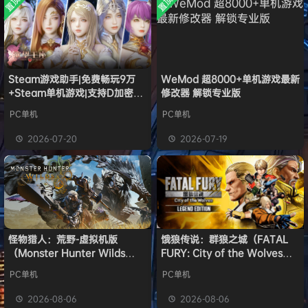
置顶
置顶
中文版
l***g
签到获取
28
点积分
安装中文
8月5日
）免安装
版
中文版
w******g
签到获取
49
点积分
8月4日
欢迎
w******g
加入本站
8月4日
欢迎
Z******U
加入本站
8月4日
欢迎
k******2
加入本站
8月4日
Steam游戏助手|免费畅玩9万
WeMod 超8000+单机游戏最新
+Steam单机游戏|支持D加密以
修改器 解锁专业版
e******i
签到获取
43
点积分
37分钟前
及育碧D加密授权
欢迎
Q*H
加入本站
16小时前
PC单机
PC单机
欢迎
e******i
加入本站
16小时前
2026-07-20
2026-07-19
普洱
签到获取
39
点积分
17小时前
怪物猎人：荒野-虚拟机版
饿狼传说：群狼之城（FATAL
（Monster Hunter Wilds
FURY: City of the Wolves）
HYPERVISOR）免安装中文版
免安装中文版
PC单机
PC单机
2026-08-06
2026-08-06