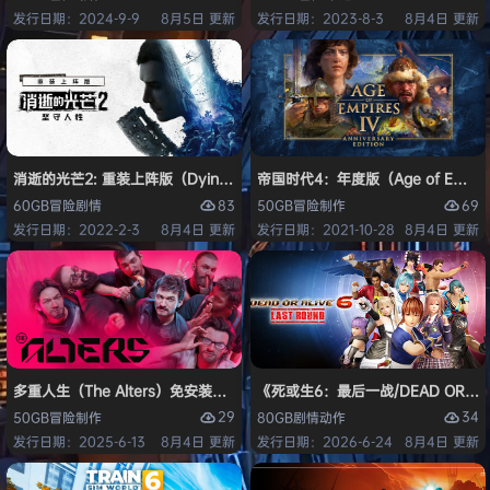
发行日期：2024-9-9
8月5日 更新
发行日期：2023-8-3
8月4日 更新
消逝的光芒2: 重装上阵版（Dying Light 2 Stay Human: Reloaded Ed
帝国时代4：年度版（Age of Empires 
83
69
60GB
冒险
剧情
50GB
冒险
制作
发行日期：2022-2-3
8月4日 更新
发行日期：2021-10-28
8月4日 更新
多重人生（The Alters）免安装中文版
《死或生6：最后一战/DEAD OR ALI
29
34
50GB
冒险
制作
80GB
剧情
动作
发行日期：2025-6-13
8月4日 更新
发行日期：2026-6-24
8月4日 更新