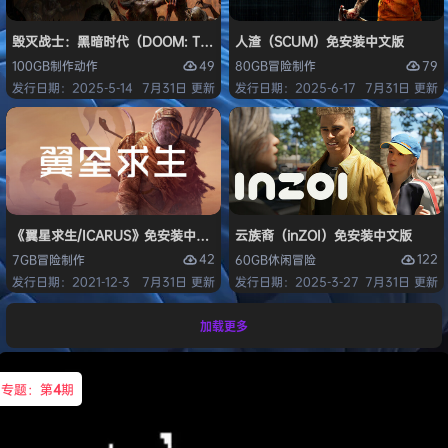
毁灭战士：黑暗时代（DOOM: The Dark Ages）免安装中文版
人渣（SCUM）免安装中文版
49
79
100GB
制作
动作
80GB
冒险
制作
发行日期：2025-5-14
7月31日 更新
发行日期：2025-6-17
7月31日 更新
《翼星求生/ICARUS》免安装中文版
云族裔（inZOI）免安装中文版
42
122
7GB
冒险
制作
60GB
休闲
冒险
发行日期：2021-12-3
7月31日 更新
发行日期：2025-3-27
7月31日 更新
加载更多
专题：第
4
期