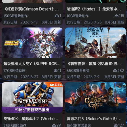
《红色沙漠/Crimson Desert》免安装中文版
哈迪斯2（Hades II）免安装中文版
1
115
150GB
冒险
动作
10GB
冒险
动作
发行日期：2026-3-19
8月5日 更新
发行日期：2025-9-25
8月5日 更新
超级机器人大战Y（SUPER ROBOT WARS Y）免安装中文版
《刺客信条：黑旗 记忆重置-虚拟机版/Assas
11
482
17GB
剧情
动画
65GB
冒险
剧情
发行日期：2025-8-27
8月5日 更新
发行日期：2026-7-9
8月5日 更新
战锤40K：星际战士2（Warhammer 40,000: Space Marine 2）免安装
博德之门3（Baldur’s Gate 3）
99
127
75GB
冒险
动作
150GB
冒险
命运