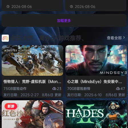
2026-08-06
2026-08-06
加载更多
必玩大作、高分3A游戏推荐、
查看全部
怪物猎人：荒野-虚拟机版（Monster Hunter Wilds HYPERVISOR）免
心之眼（MindsEye）免安装中文版
23
47
75GB
冒险
动作
70GB
冒险
剧情
发行日期：2025-2-27
8月6日 更新
发行日期：2025-6-10
8月6日 更新
新游