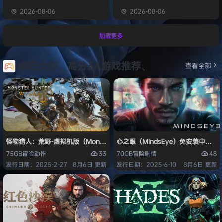
2026-08-06
2026-08-06
加载更多
必玩大作、高分3A游戏推荐、
查看全部
怪物猎人：荒野-虚拟机版（Monster Hunter Wilds HYPERVISOR）免
心之眼（MindsEye）免安装中文版
33
48
75GB
冒险
动作
70GB
冒险
剧情
发行日期：2025-2-27
8月6日 更新
发行日期：2025-6-10
8月6日 更新