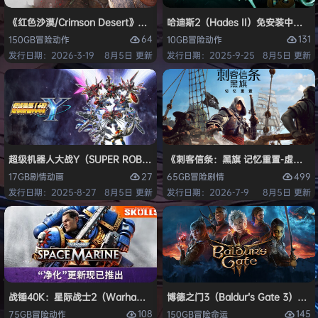
《红色沙漠/Crimson Desert》免安装中文版
哈迪斯2（Hades II）免安装中文版
64
131
150GB
冒险
动作
10GB
冒险
动作
发行日期：2026-3-19
8月5日 更新
发行日期：2025-9-25
8月5日 更新
超级机器人大战Y（SUPER ROBOT WARS Y）免安装中文版
《刺客信条：黑旗 记忆重置-虚拟机版/Assas
27
499
17GB
剧情
动画
65GB
冒险
剧情
发行日期：2025-8-27
8月5日 更新
发行日期：2026-7-9
8月5日 更新
战锤40K：星际战士2（Warhammer 40,000: Space Marine 2）免安装
博德之门3（Baldur’s Gate 3）
108
145
75GB
冒险
动作
150GB
冒险
命运