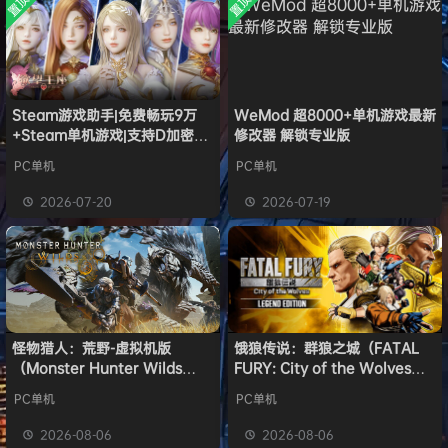
置顶
置顶
中文版
欢迎
j***j
加入本站
8月6日
安装中文
）免安装
版
中文版
欢迎
1******4
加入本站
8月5日
l***g
签到获取
28
点积分
8月5日
w******g
签到获取
49
点积分
8月4日
欢迎
w******g
加入本站
8月4日
Steam游戏助手|免费畅玩9万
WeMod 超8000+单机游戏最新
+Steam单机游戏|支持D加密以
修改器 解锁专业版
欢迎
D****Z
加入本站
18小时前
及育碧D加密授权
欢迎
有*酱
加入本站
20小时前
PC单机
PC单机
e******i
签到获取
43
点积分
21小时前
2026-07-20
2026-07-19
欢迎
Q*H
加入本站
8月6日
怪物猎人：荒野-虚拟机版
饿狼传说：群狼之城（FATAL
（Monster Hunter Wilds
FURY: City of the Wolves）
HYPERVISOR）免安装中文版
免安装中文版
PC单机
PC单机
2026-08-06
2026-08-06