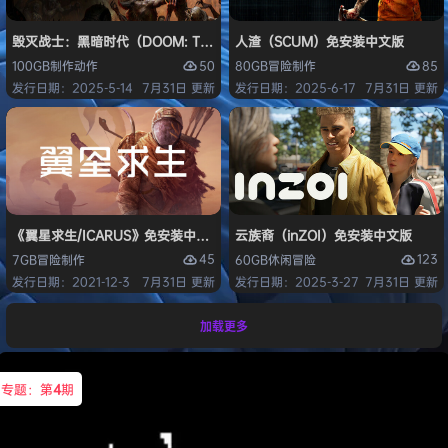
毁灭战士：黑暗时代（DOOM: The Dark Ages）免安装中文版
人渣（SCUM）免安装中文版
50
85
100GB
制作
动作
80GB
冒险
制作
发行日期：2025-5-14
7月31日 更新
发行日期：2025-6-17
7月31日 更新
《翼星求生/ICARUS》免安装中文版
云族裔（inZOI）免安装中文版
45
123
7GB
冒险
制作
60GB
休闲
冒险
发行日期：2021-12-3
7月31日 更新
发行日期：2025-3-27
7月31日 更新
加载更多
专题：第
4
期