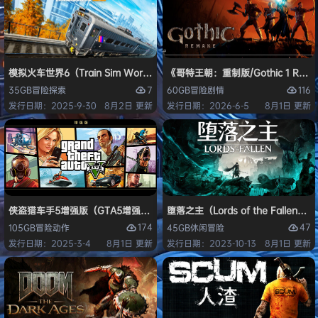
模拟火车世界6（Train Sim World 6）免安装中文版
《哥特王朝：重制版/Gothic 1 Re
7
116
35GB
冒险
探索
60GB
冒险
剧情
发行日期：2025-9-30
8月2日 更新
发行日期：2026-6-5
8月1日 更新
侠盗猎车手5增强版（GTA5增强版（Grand Theft Auto V Enhanced
堕落之主（Lords of the Fallen
174
47
105GB
冒险
动作
45GB
休闲
冒险
发行日期：2025-3-4
8月1日 更新
发行日期：2023-10-13
8月1日 更新