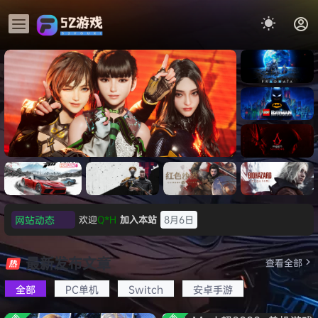
《识质存
在/PRAG
MATA》
《乐高蝙
免安装中
蝠侠：黑
文版
暗骑士之
《刺客信条：黑旗 记忆重置-
007 初
《刺客信
遗/LEGO
网站动态
欢迎
e******i
加入本站
8月6日
虚拟机版/Assassin’s Creed
Ligh
条：
Batman:
影/Assas
普洱
签到获取
39
点积分
8月6日
Legacy
Black Flag Resynced
极限竞
《原子之
红色沙漠-
生化危机
sin’s
of the
欢迎
普洱
加入本站
8月6日
速：地平
心/Atomi
虚拟机版
9：安魂
最新发布文章
Creed
查看全部
HYPERVISOR》免安装中文
Dark
线
c
（Crimso
曲
欢迎
0**3
加入本站
8月6日
Shadow
Knight》
版
6（Forza
Heart》
n Desert
（Reside
s》免安装
全部
PC单机
Switch
安卓手游
欢迎
c***s
加入本站
8月6日
免安装中
Horizon
免安装中
HYPERVI
nt Evil
版，非虚
文版
欢迎
V****y
加入本站
8月6日
6）免安装
文版
SOR）免
Requiem
拟机