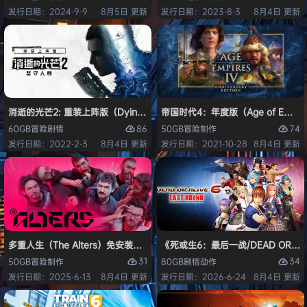
发行日期：2024-9-9
8月5日 更新
发行日期：2023-8-3
8月4日 更新
消逝的光芒2: 重装上阵版（Dying Light 2 Stay Human: Reloaded Ed
帝国时代4：年度版（Age of Empires 
86
74
60GB
冒险
剧情
50GB
冒险
制作
发行日期：2022-2-3
8月4日 更新
发行日期：2021-10-28
8月4日 更新
多重人生（The Alters）免安装中文版
《死或生6：最后一战/DEAD OR ALI
31
34
50GB
冒险
制作
80GB
剧情
动作
发行日期：2025-6-13
8月4日 更新
发行日期：2026-6-24
8月4日 更新