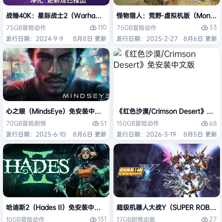
战锤40K：星际战士2（Warhammer 40,000: Space Marine 2）免安装
怪物猎人：荒野-虚拟机版（Monster H
110
33
75GB
冒险
动作
75GB
冒险
动作
发行日期：2024-9-9
8月8日 更新
发行日期：2025-2-27
8月6日 更新
心之眼（MindsEye）免安装中文版
《红色沙漠/Crimson Desert》免
51
68
70GB
冒险
剧情
150GB
冒险
动作
发行日期：2025-6-10
8月6日 更新
发行日期：2026-3-19
8月5日 更新
哈迪斯2（Hades II）免安装中文版
超级机器人大战Y（SUPER ROBOT
131
27
10GB
冒险
动作
17GB
剧情
动画