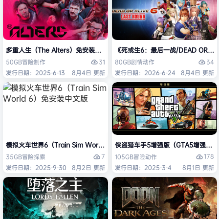
多重人生（The Alters）免安装中文版
《死或生6：最后一战/DEAD OR ALI
31
34
50GB
冒险
制作
80GB
剧情
动作
发行日期：2025-6-13
8月4日 更新
发行日期：2026-6-24
8月4日 更新
模拟火车世界6（Train Sim World 6）免安装中文版
侠盗猎车手5增强版（GTA5增强版（Gran
7
178
35GB
冒险
探索
105GB
冒险
动作
发行日期：2025-9-30
8月2日 更新
发行日期：2025-3-4
8月1日 更新