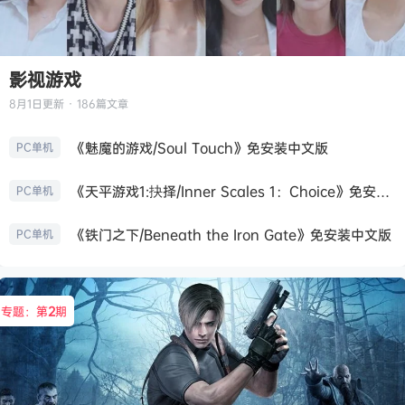
影视游戏
8月1日
更新 · 186篇文章
《魅魔的游戏/Soul Touch》免安装中文版
PC单机
《天平游戏1:抉择/Inner Scales 1：Choice》免安装中文版
PC单机
《铁门之下/Beneath the Iron Gate》免安装中文版
PC单机
专题：第
2
期