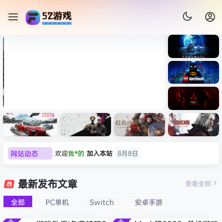
《识质存
在/PRAG
MATA》
《乐高蝙
免安装中
蝠侠：黑
文版
暗骑士之
007 初露锋芒（007 First
《剑星/St
《刺客信
遗/LEGO
网站动态
欢迎
我*的
加入本站
8月8日
Light ）免安装中文版
+修改器
条：
Batman:
影/Assas
欢迎
D****Z
加入本站
8月7日
Legacy
极限竞
《原子之
红色沙漠-
生化危机
sin’s
of the
欢迎
有*酱
加入本站
8月7日
速：地平
心/Atomi
虚拟机版
9：安魂
最新发布文章
Creed
查看全部
Dark
线
c
（Crimso
曲
e******i
签到获取
43
点积分
8月7日
Shadow
Knight》
6（Forza
Heart》
n Desert
（Reside
s》免安装
全部
PC单机
Switch
安卓手游
欢迎
Q*H
加入本站
8月6日
免安装中
Horizon
免安装中
HYPERVI
nt Evil
版，非虚
文版
欢迎
e******i
加入本站
8月6日
6）免安装
文版
SOR）免
Requiem
拟机