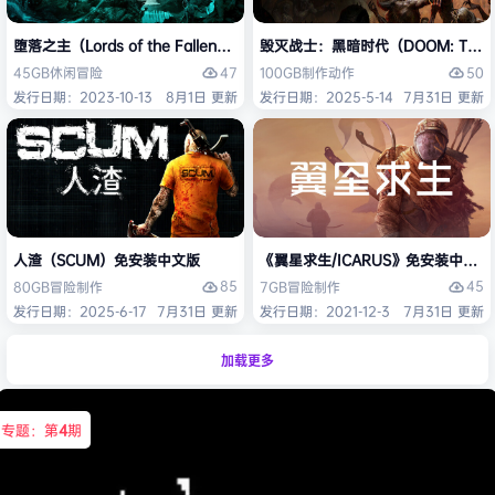
堕落之主（Lords of the Fallen）免安装中文版
毁灭战士：黑暗时代（DOOM: The D
47
50
45GB
休闲
冒险
100GB
制作
动作
发行日期：2023-10-13
8月1日 更新
发行日期：2025-5-14
7月31日 更新
人渣（SCUM）免安装中文版
《翼星求生/ICARUS》免安装中文版
85
45
80GB
冒险
制作
7GB
冒险
制作
发行日期：2025-6-17
7月31日 更新
发行日期：2021-12-3
7月31日 更新
加载更多
专题：第
4
期