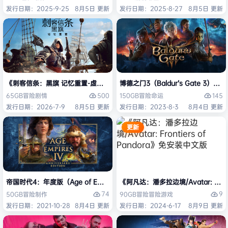
发行日期：2025-9-25
8月5日 更新
发行日期：2025-8-27
8月5日 更新
《刺客信条：黑旗 记忆重置-虚拟机版/Assassin’s Creed Black Flag Re
博德之门3（Baldur’s Gate 3）
500
145
65GB
冒险
剧情
150GB
冒险
命运
发行日期：2026-7-9
8月5日 更新
发行日期：2023-8-3
8月4日 更新
更新
帝国时代4：年度版（Age of Empires IV: Anniversary Edition）免安
《阿凡达：潘多拉边境/Avatar: Front
74
9
50GB
冒险
制作
90GB
冒险
冒险游戏
发行日期：2021-10-28
8月4日 更新
发行日期：2024-6-17
8月9日 更新