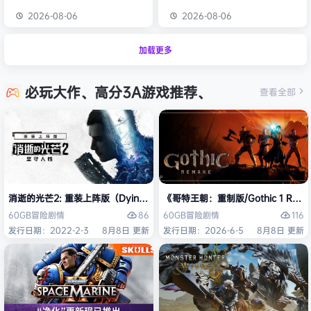
2026-08-06
2026-08-06
加载更多
必玩大作、高分3A游戏推荐、
查看全部
消逝的光芒2: 重装上阵版（Dying Light 2 Stay Human: Reloaded Ed
《哥特王朝：重制版/Gothic 1 Re
86
116
60GB
冒险
剧情
60GB
冒险
剧情
发行日期：2022-2-3
8月8日 更新
发行日期：2026-6-5
8月8日 更新