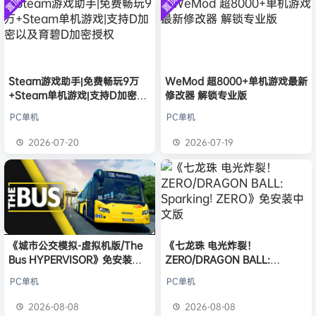
置顶
置顶
中文版
普洱
签到获取
39
点积分
安装中文
8月6日
）免安装
版
中文版
欢迎
普洱
加入本站
8月6日
欢迎
0**3
加入本站
8月6日
欢迎
c***s
加入本站
8月6日
欢迎
沉*****松
加入本站
4小时前
Steam游戏助手|免费畅玩9万
WeMod 超8000+单机游戏最新
+Steam单机游戏|支持D加密以
修改器 解锁专业版
欢迎
兔****
加入本站
20小时前
及育碧D加密授权
欢迎
q********6
加入本站
23小时前
PC单机
PC单机
大**颠
签到获取
64
点积分
8月8日
2026-07-20
2026-07-19
欢迎
大**颠
加入本站
8月8日
《城市公交模拟-虚拟机版/The
《七龙珠 电光炸裂！
Bus HYPERVISOR》免安装中
ZERO/DRAGON BALL:
文版
Sparking! ZERO》免安装中文
PC单机
PC单机
版
2026-08-08
2026-08-08