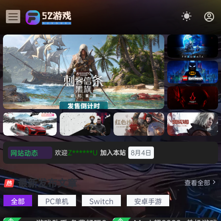
《识质存
在/PRAG
MATA》
《乐高蝙
免安装中
蝠侠：黑
文版
暗骑士之
《刺客信条：黑旗 记忆重置-
007 初露
《刺客信
遗/LEGO
网站动态
欢迎
Z******U
加入本站
8月4日
虚拟机版/Assassin’s Creed
Light
条：
Batman:
影/Assas
欢迎
k******2
加入本站
8月4日
Legacy
Black Flag Resynced
极限竞
《原子之
红色沙漠-
生化危机
sin’s
of the
欢迎
C****i
加入本站
8月4日
速：地平
心/Atomi
虚拟机版
9：安魂
最新发布文章
Creed
查看全部
HYPERVISOR》免安装中文
Dark
线
c
（Crimso
曲
欢迎
2***5
加入本站
8月4日
Shadow
Knight》
版
6（Forza
Heart》
n Desert
（Reside
s》免安装
全部
PC单机
Switch
安卓手游
欢迎
h*********0
加入本站
8月3日
免安装中
Horizon
免安装中
HYPERVI
nt Evil
版，非虚
文版
欢迎
l*w
加入本站
8月2日
6）免安装
文版
SOR）免
Requiem
拟机