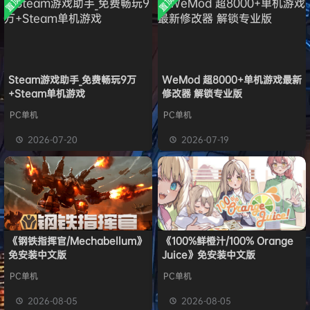
置顶
置顶
中文版
旋律
签到获取
41
点积分
安装中文
8月1日
）免安装
版
中文版
欢迎
y**u
加入本站
7月31日
旋律
签到获取
20
点积分
7月31日
旋律
签到获取
22
点积分
7月30日
欢迎
m*******n
加入本站
7月30日
Steam游戏助手_免费畅玩9万
WeMod 超8000+单机游戏最新
+Steam单机游戏
修改器 解锁专业版
欢迎
1******4
加入本站
13小时前
l***g
签到获取
28
点积分
17小时前
PC单机
PC单机
w******g
签到获取
49
点积分
8月4日
2026-07-20
2026-07-19
欢迎
w******g
加入本站
8月4日
《钢铁指挥官/Mechabellum》
《100%鲜橙汁/100% Orange
免安装中文版
Juice》免安装中文版
PC单机
PC单机
2026-08-05
2026-08-05