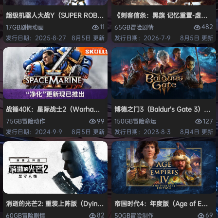
超级机器人大战Y（SUPER ROBOT WARS Y）免安装中文版
《刺客信条：黑旗 记忆重置-虚拟机版/Assas
11
482
17GB
剧情
动画
65GB
冒险
剧情
发行日期：2025-8-27
8月5日 更新
发行日期：2026-7-9
8月5日 更新
战锤40K：星际战士2（Warhammer 40,000: Space Marine 2）免安装
博德之门3（Baldur’s Gate 3）
99
127
75GB
冒险
动作
150GB
冒险
命运
发行日期：2024-9-9
8月5日 更新
发行日期：2023-8-3
8月4日 更新
消逝的光芒2: 重装上阵版（Dying Light 2 Stay Human: Reloaded Ed
帝国时代4：年度版（Age of Empires 
82
69
60GB
冒险
剧情
50GB
冒险
制作