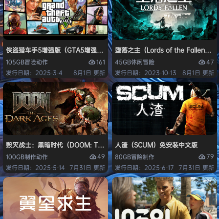
侠盗猎车手5增强版（GTA5增强版（Grand Theft Auto V Enhanced
堕落之主（Lords of the Fallen
161
47
105GB
冒险
动作
45GB
休闲
冒险
发行日期：2025-3-4
8月1日 更新
发行日期：2023-10-13
8月1日 更新
毁灭战士：黑暗时代（DOOM: The Dark Ages）免安装中文版
人渣（SCUM）免安装中文版
49
79
100GB
制作
动作
80GB
冒险
制作
发行日期：2025-5-14
7月31日 更新
发行日期：2025-6-17
7月31日 更新