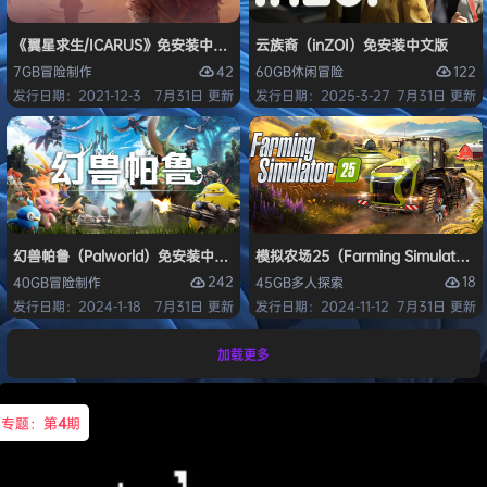
《翼星求生/ICARUS》免安装中文版
云族裔（inZOI）免安装中文版
42
122
7GB
冒险
制作
60GB
休闲
冒险
发行日期：2021-12-3
7月31日 更新
发行日期：2025-3-27
7月31日 更新
幻兽帕鲁（Palworld）免安装中文版
模拟农场25（Farming Simulato
242
18
40GB
冒险
制作
45GB
多人
探索
发行日期：2024-1-18
7月31日 更新
发行日期：2024-11-12
7月31日 更新
加载更多
专题：第
4
期