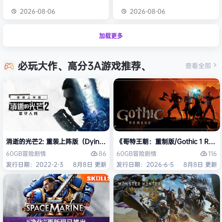
2026-08-06
2026-08-06
加载更多
必玩大作、高分3A游戏推荐、
查看全部
消逝的光芒2: 重装上阵版（Dying Light 2 Stay Human: Reloaded Ed
《哥特王朝：重制版/Gothic 1 Re
86
116
60GB
冒险
剧情
60GB
冒险
剧情
发行日期：2022-2-3
8月8日 更新
发行日期：2026-6-5
8月8日 更新