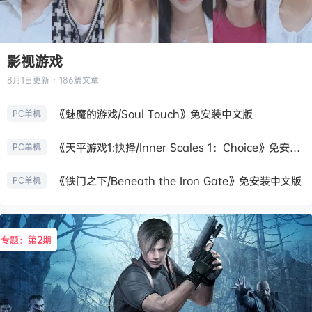
影视游戏
8月1日
更新 · 186篇文章
《魅魔的游戏/Soul Touch》免安装中文版
PC单机
《天平游戏1:抉择/Inner Scales 1：Choice》免安装中文版
PC单机
《铁门之下/Beneath the Iron Gate》免安装中文版
PC单机
专题：第
2
期