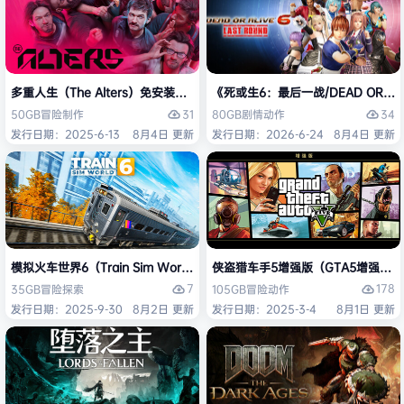
多重人生（The Alters）免安装中文版
《死或生6：最后一战/DEAD OR ALI
31
34
50GB
冒险
制作
80GB
剧情
动作
发行日期：2025-6-13
8月4日 更新
发行日期：2026-6-24
8月4日 更新
模拟火车世界6（Train Sim World 6）免安装中文版
侠盗猎车手5增强版（GTA5增强版（Gran
7
178
35GB
冒险
探索
105GB
冒险
动作
发行日期：2025-9-30
8月2日 更新
发行日期：2025-3-4
8月1日 更新