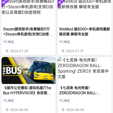
置顶
置顶
中文版
普洱
签到获取
39
点积分
安装中文
8月6日
）免安装
版
中文版
欢迎
普洱
加入本站
8月6日
欢迎
0**3
加入本站
8月6日
欢迎
c***s
加入本站
8月6日
欢迎
V****y
加入本站
8月6日
Steam游戏助手|免费畅玩9万
WeMod 超8000+单机游戏最新
+Steam单机游戏|支持D加密以
修改器 解锁专业版
欢迎
兔****
加入本站
5小时前
及育碧D加密授权
欢迎
q********6
加入本站
8小时前
PC单机
PC单机
大**颠
签到获取
64
点积分
13小时前
2026-07-20
2026-07-19
欢迎
大**颠
加入本站
13小时前
《城市公交模拟-虚拟机版/The
《七龙珠 电光炸裂！
Bus HYPERVISOR》免安装中
ZERO/DRAGON BALL:
文版
Sparking! ZERO》免安装中文
PC单机
PC单机
版
2026-08-08
2026-08-08