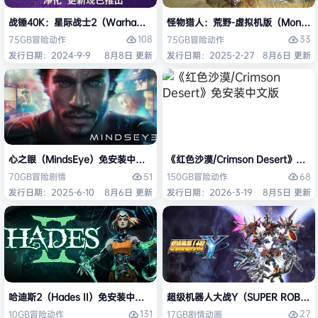
战锤40K：星际战士2（Warhammer 40,000: Space Marine 2）免安装
怪物猎人：荒野-虚拟机版（Monster H
108
33
75GB
冒险
动作
75GB
冒险
动作
发行日期：2024-9-9
8月8日 更新
发行日期：2025-2-27
8月6日 更新
心之眼（MindsEye）免安装中文版
《红色沙漠/Crimson Desert》免
51
68
70GB
冒险
剧情
150GB
冒险
动作
发行日期：2025-6-10
8月6日 更新
发行日期：2026-3-19
8月5日 更新
哈迪斯2（Hades II）免安装中文版
超级机器人大战Y（SUPER ROBOT
131
27
10GB
冒险
动作
17GB
剧情
动画