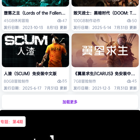
堕落之主（Lords of the Fallen）免安装中文版
毁灭战士：黑暗时代（DOOM: The D
47
50
45GB
休闲
冒险
100GB
制作
动作
发行日期：2023-10-13
8月1日 更新
发行日期：2025-5-14
7月31日 更新
人渣（SCUM）免安装中文版
《翼星求生/ICARUS》免安装中文版
85
45
80GB
冒险
制作
7GB
冒险
制作
发行日期：2025-6-17
7月31日 更新
发行日期：2021-12-3
7月31日 更新
加载更多
专题：第
4
期