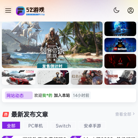
《识质存
在/PRAG
MATA》
《乐高蝙
免安装中
蝠侠：黑
文版
暗骑士之
《刺客信条：黑旗 记忆重置-
007 初露
《刺客信
遗/LEGO
网站动态
欢迎
我*的
加入本站
14小时前
虚拟机版/Assassin’s Creed
Light
条：
Batman:
影/Assas
欢迎
D****Z
加入本站
8月7日
Legacy
Black Flag Resynced
极限竞
《原子之
红色沙漠-
生化危机
sin’s
of the
欢迎
有*酱
加入本站
8月7日
速：地平
心/Atomi
虚拟机版
9：安魂
最新发布文章
Creed
查看全部
HYPERVISOR》免安装中文
Dark
线
c
（Crimso
曲
e******i
签到获取
43
点积分
8月7日
Shadow
Knight》
版
6（Forza
Heart》
n Desert
（Reside
s》免安装
全部
PC单机
Switch
安卓手游
欢迎
Q*H
加入本站
8月6日
免安装中
Horizon
免安装中
HYPERVI
nt Evil
版，非虚
文版
欢迎
e******i
加入本站
8月6日
6）免安装
文版
SOR）免
Requiem
拟机