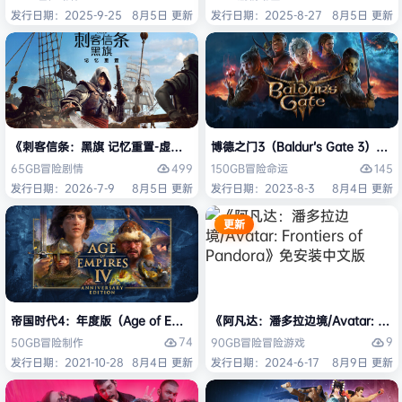
发行日期：2025-9-25
8月5日 更新
发行日期：2025-8-27
8月5日 更新
《刺客信条：黑旗 记忆重置-虚拟机版/Assassin’s Creed Black Flag Re
博德之门3（Baldur’s Gate 3）
499
145
65GB
冒险
剧情
150GB
冒险
命运
发行日期：2026-7-9
8月5日 更新
发行日期：2023-8-3
8月4日 更新
更新
帝国时代4：年度版（Age of Empires IV: Anniversary Edition）免安
《阿凡达：潘多拉边境/Avatar: Front
74
9
50GB
冒险
制作
90GB
冒险
冒险游戏
发行日期：2021-10-28
8月4日 更新
发行日期：2024-6-17
8月9日 更新