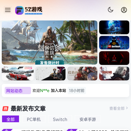
《识质存
在/PRAG
MATA》
《乐高蝙
免安装中
蝠侠：黑
文版
暗骑士之
《刺客信条：黑旗 记忆重置-
007 初露
欢迎
N**e
加入本站
18小时前
《刺客信
遗/LEGO
网站动态
欢迎
沉*****松
加入本站
8月9日
虚拟机版/Assassin’s Creed
Light
条：
Batman:
影/Assas
欢迎
兔****
加入本站
8月8日
Legacy
Black Flag Resynced
极限竞
《原子之
红色沙漠-
生化危机
sin’s
of the
欢迎
q********6
加入本站
8月8日
速：地平
心/Atomi
虚拟机版
9：安魂
最新发布文章
Creed
查看全部
HYPERVISOR》免安装中文
Dark
线
c
（Crimso
曲
大**颠
签到获取
64
点积分
8月8日
Shadow
Knight》
版
6（Forza
Heart》
n Desert
（Reside
s》免安装
全部
PC单机
Switch
安卓手游
欢迎
大**颠
加入本站
8月8日
免安装中
Horizon
免安装中
HYPERVI
nt Evil
版，非虚
文版
欢迎
我*的
加入本站
8月8日
6）免安装
文版
SOR）免
Requiem
拟机