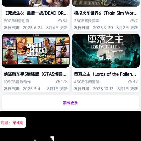
《死或生6：最后一战/DEAD OR ALIVE 6 Last Round》免安装中文版
模拟火车世界6（Train Sim Worl
34
7
80GB
剧情
动作
35GB
冒险
探索
发行日期：2026-6-24
8月4日 更新
发行日期：2025-9-30
8月2日 更新
侠盗猎车手5增强版（GTA5增强版（Grand Theft Auto V Enhanced
堕落之主（Lords of the Fallen
178
47
105GB
冒险
动作
45GB
休闲
冒险
发行日期：2025-3-4
8月1日 更新
发行日期：2023-10-13
8月1日 更新
加载更多
专题：第
4
期