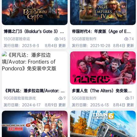
博德之门3（Baldur’s Gate 3）免安装中文版
帝国时代4：年度版（Age of Empires 
145
74
150GB
冒险
命运
50GB
冒险
制作
发行日期：2023-8-3
8月4日 更新
发行日期：2021-10-28
8月4日 更新
《阿凡达：潘多拉边境/Avatar: Frontiers of Pandora》免安装中文版
多重人生（The Alters）免安装中文
9
31
90GB
冒险
冒险游戏
50GB
冒险
制作
发行日期：2024-6-17
8月9日 更新
发行日期：2025-6-13
8月4日 更新