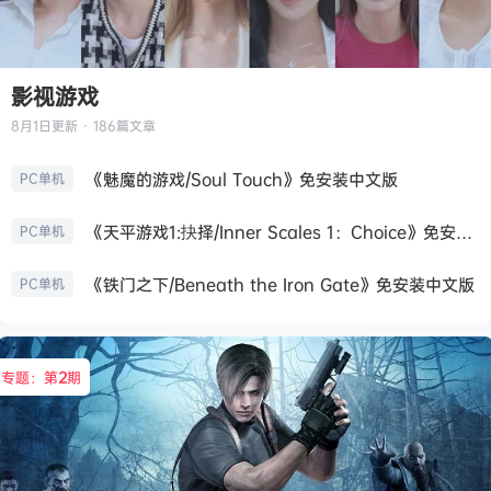
影视游戏
8月1日
更新 · 186篇文章
《魅魔的游戏/Soul Touch》免安装中文版
PC单机
《天平游戏1:抉择/Inner Scales 1：Choice》免安装中文版
PC单机
《铁门之下/Beneath the Iron Gate》免安装中文版
PC单机
专题：第
2
期