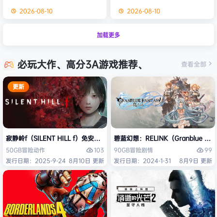
2026-08-10
2026-08-10
加载更多
必玩大作、高分3A游戏推荐、
查看全部
更新
寂静岭f（SILENT HILL f）免安装中文版
碧蓝幻想：RELINK（Granblue Fan
103
99
50GB
冒险
动作
90GB
冒险
剧情
发行日期：2025-9-24
8月10日 更新
发行日期：2024-1-31
8月9日 更新