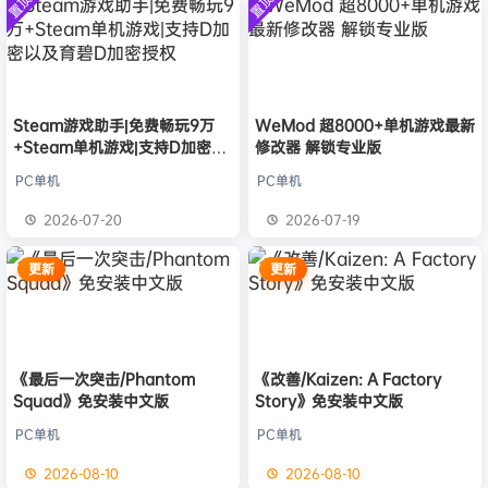
置顶
置顶
中文版
安装中文
）免安装
欢迎
D****Z
加入本站
8月7日
版
中文版
欢迎
有*酱
加入本站
8月7日
e******i
签到获取
43
点积分
8月7日
欢迎
Q*H
加入本站
8月6日
欢迎
2**0
加入本站
11小时前
Steam游戏助手|免费畅玩9万
WeMod 超8000+单机游戏最新
+Steam单机游戏|支持D加密以
修改器 解锁专业版
欢迎
m******9
加入本站
16小时前
及育碧D加密授权
欢迎
今***虎
加入本站
18小时前
PC单机
PC单机
欢迎
豆豆
加入本站
18小时前
2026-07-20
2026-07-19
更新
更新
《最后一次突击/Phantom
《改善/Kaizen: A Factory
Squad》免安装中文版
Story》免安装中文版
PC单机
PC单机
2026-08-10
2026-08-10