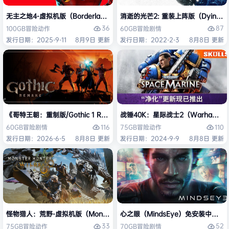
无主之地4-虚拟机版（Borderlands 4 HYPERVISOR）免安装中文版
消逝的光芒2: 重装上阵版（Dying Light
36
87
100GB
冒险
动作
60GB
冒险
剧情
发行日期：2025-9-11
8月9日 更新
发行日期：2022-2-3
8月8日 更新
《哥特王朝：重制版/Gothic 1 Remake》免安装中文版
战锤40K：星际战士2（Warhammer 4
116
110
60GB
冒险
剧情
75GB
冒险
动作
发行日期：2026-6-5
8月8日 更新
发行日期：2024-9-9
8月8日 更新
怪物猎人：荒野-虚拟机版（Monster Hunter Wilds HYPERVISOR）免
心之眼（MindsEye）免安装中文版
33
52
75GB
冒险
动作
70GB
冒险
剧情