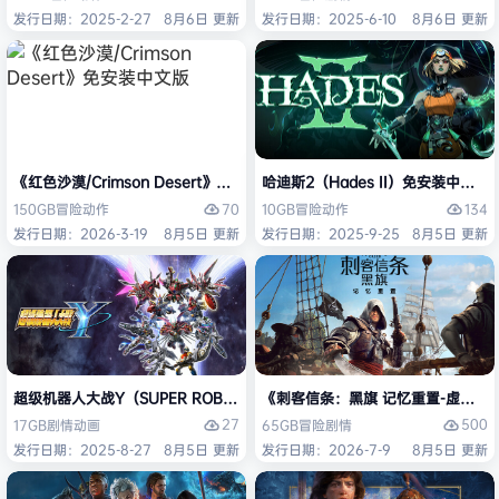
发行日期：2025-2-27
8月6日 更新
发行日期：2025-6-10
8月6日 更新
《红色沙漠/Crimson Desert》免安装中文版
哈迪斯2（Hades II）免安装中文版
70
134
150GB
冒险
动作
10GB
冒险
动作
发行日期：2026-3-19
8月5日 更新
发行日期：2025-9-25
8月5日 更新
超级机器人大战Y（SUPER ROBOT WARS Y）免安装中文版
《刺客信条：黑旗 记忆重置-虚拟机版/Assas
27
500
17GB
剧情
动画
65GB
冒险
剧情
发行日期：2025-8-27
8月5日 更新
发行日期：2026-7-9
8月5日 更新