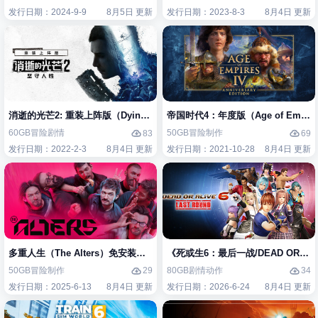
发行日期：2024-9-9
8月5日 更新
发行日期：2023-8-3
8月4日 更新
消逝的光芒2: 重装上阵版（Dying Light 2 Stay Human: Reloaded Edi
帝国时代4：年度版（Age of Empires 
60GB
冒险
剧情
50GB
冒险
制作
83
69
发行日期：2022-2-3
8月4日 更新
发行日期：2021-10-28
8月4日 更新
多重人生（The Alters）免安装中文版
《死或生6：最后一战/DEAD OR ALIV
50GB
冒险
制作
80GB
剧情
动作
29
34
发行日期：2025-6-13
8月4日 更新
发行日期：2026-6-24
8月4日 更新