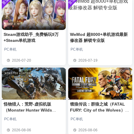
置顶
置顶
中文版
安装中文
）免安装
w******g
签到获取
49
点积分
8月4日
版
中文版
欢迎
w******g
加入本站
8月4日
欢迎
Z******U
加入本站
8月4日
欢迎
k******2
加入本站
8月4日
欢迎
C****i
加入本站
8月4日
Steam游戏助手_免费畅玩9万
WeMod 超8000+单机游戏最新
+Steam单机游戏
修改器 解锁专业版
欢迎
Q*H
加入本站
8小时前
欢迎
e******i
加入本站
9小时前
PC单机
PC单机
普洱
签到获取
39
点积分
9小时前
2026-07-20
2026-07-19
欢迎
普洱
加入本站
9小时前
怪物猎人：荒野-虚拟机版
饿狼传说：群狼之城（FATAL
（Monster Hunter Wilds
FURY: City of the Wolves）免
HYPERVISOR）免安装中文版
安装中文版
PC单机
PC单机
2026-08-06
2026-08-06