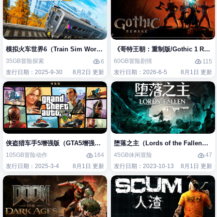
模拟火车世界6（Train Sim World 6）免安装中文版
《哥特王朝：重制版/Gothic 1 Re
35GB
冒险
探索
60GB
冒险
剧情
6
115
发行日期：2025-9-30
8月2日 更新
发行日期：2026-6-5
8月1日 更新
侠盗猎车手5增强版（GTA5增强版（Grand Theft Auto V Enhanced）
堕落之主（Lords of the Fallen
105GB
冒险
动作
45GB
休闲
冒险
164
47
发行日期：2025-3-4
8月1日 更新
发行日期：2023-10-13
8月1日 更新