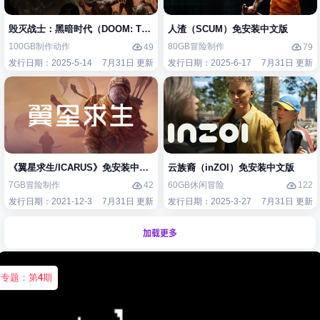
毁灭战士：黑暗时代（DOOM: The Dark Ages）免安装中文版
人渣（SCUM）免安装中文版
100GB
制作
动作
80GB
冒险
制作
49
79
发行日期：2025-5-14
7月31日 更新
发行日期：2025-6-17
7月31日 更新
《翼星求生/ICARUS》免安装中文版
云族裔（inZOI）免安装中文版
7GB
冒险
制作
60GB
休闲
冒险
42
122
发行日期：2021-12-3
7月31日 更新
发行日期：2025-3-27
7月31日 更新
加载更多
专题：第
4
期