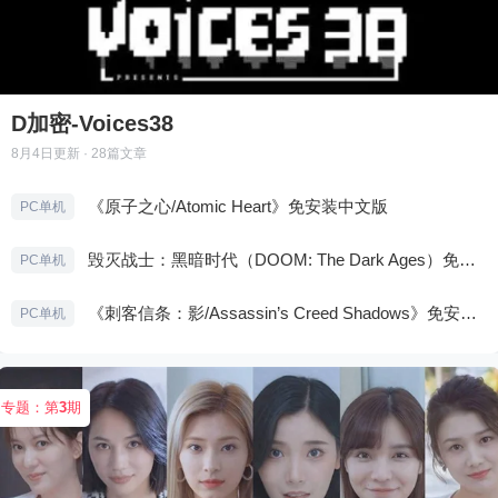
D加密-Voices38
8月4日
更新 · 28篇文章
《原子之心/Atomic Heart》免安装中文版
PC单机
毁灭战士：黑暗时代（DOOM: The Dark Ages）免安装中文版
PC单机
《刺客信条：影/Assassin’s Creed Shadows》免安装版，非虚拟机
PC单机
专题：第
3
期