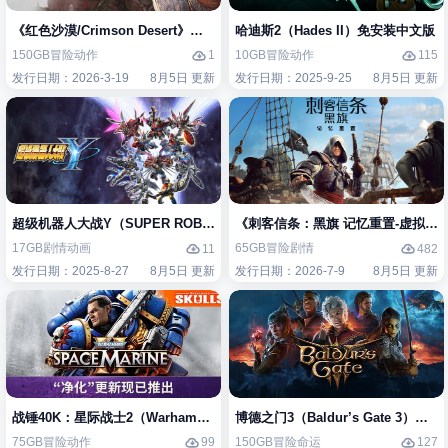
《红色沙漠/Crimson Desert》免安装中文版
哈迪斯2（Hades II）免安装中文版
150GB
冒险
动作
10GB
冒险
动作
1
115
发行日期：2026-3-19
8月5日 更新
发行日期：2025-9-25
8月5日 更新
超级机器人大战Y（SUPER ROBOT WARS Y）免安装中文版
《刺客信条：黑旗 记忆重置-虚拟机版/Assas
17GB
剧情
动画
65GB
冒险
剧情
11
482
发行日期：2025-8-27
8月5日 更新
发行日期：2026-7-9
8月5日 更新
战锤40K：星际战士2（Warhammer 40,000: Space Marine 2）免安装中
博德之门3（Baldur’s Gate 3）免
75GB
冒险
动作
150GB
冒险
命运
99
127