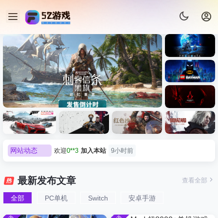
《识质存
在/PRAG
MATA》
《乐高蝙
免安装中
蝠侠：黑
文版
暗骑士之
《刺客信条：黑旗 记忆重置-
007 初露锋
《刺客信
遗/LEGO
网站动态
欢迎
0**3
加入本站
9小时前
虚拟机版/Assassin’s Creed
Light
条：
Batman:
影/Assass
Legacy of
欢迎
c***s
加入本站
11小时前
Black Flag Resynced
极限竞
《原子之
红色沙漠-
生化危机
in’s
the Dark
欢迎
V****y
加入本站
13小时前
速：地平
心/Atomic
虚拟机版
9：安魂
Creed
最新发布文章
查看全部
HYPERVISOR》免安装中文
Knight》
线
Heart》免
（Crimso
曲
欢迎
j***j
加入本站
14小时前
Shadows
免安装中
版
6（Forza
安装中文
n Desert
（Reside
》免安装
全部
PC单机
Switch
安卓手游
欢迎
1******4
加入本站
8月5日
文版
Horizon
版
HYPERVI
nt Evil
版，非虚
l***g
签到获取
28
点积分
8月5日
6）免安装
SOR）免
Requiem
拟机