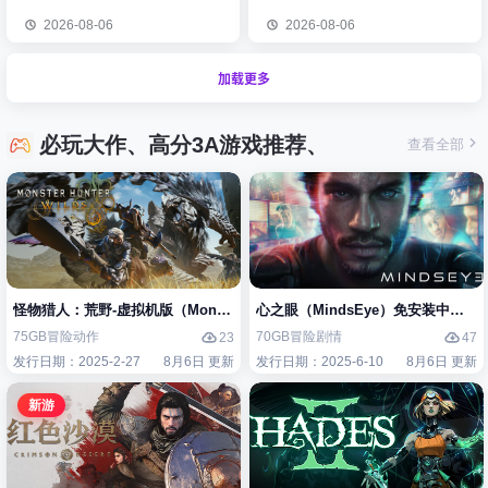
2026-08-06
2026-08-06
加载更多
必玩大作、高分3A游戏推荐、
查看全部
怪物猎人：荒野-虚拟机版（Monster Hunter Wilds HYPERVISOR）免
心之眼（MindsEye）免安装中文版
75GB
冒险
动作
70GB
冒险
剧情
23
47
发行日期：2025-2-27
8月6日 更新
发行日期：2025-6-10
8月6日 更新
新游