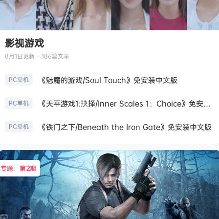
影视游戏
8月1日
更新 · 186篇文章
《魅魔的游戏/Soul Touch》免安装中文版
PC单机
《天平游戏1:抉择/Inner Scales 1：Choice》免安装中文版
PC单机
《铁门之下/Beneath the Iron Gate》免安装中文版
PC单机
专题：第
2
期