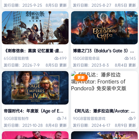
发行日期：2025-9-25
8月5日 更新
发行日期：2025-8-27
8月5日 更新
《刺客信条：黑旗 记忆重置-虚拟机版/Assassin’s Creed Black Flag Re
博德之门3（Baldur’s Gate 3）
499
145
65GB
冒险
剧情
150GB
冒险
命运
发行日期：2026-7-9
8月5日 更新
发行日期：2023-8-3
8月4日 更新
更新
帝国时代4：年度版（Age of Empires IV: Anniversary Edition）免安
《阿凡达：潘多拉边境/Avatar: Front
74
9
50GB
冒险
制作
90GB
冒险
冒险游戏
发行日期：2021-10-28
8月4日 更新
发行日期：2024-6-17
8月9日 更新