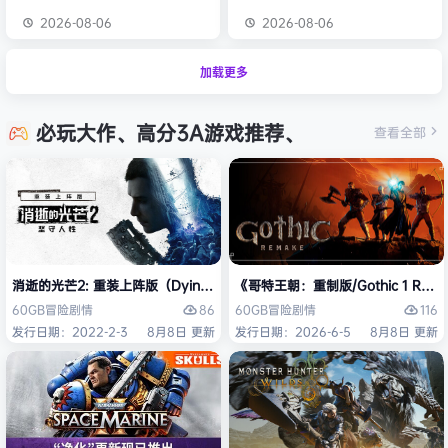
2026-08-06
2026-08-06
加载更多
必玩大作、高分3A游戏推荐、
查看全部
消逝的光芒2: 重装上阵版（Dying Light 2 Stay Human: Reloaded Ed
《哥特王朝：重制版/Gothic 1 Re
86
116
60GB
冒险
剧情
60GB
冒险
剧情
发行日期：2022-2-3
8月8日 更新
发行日期：2026-6-5
8月8日 更新