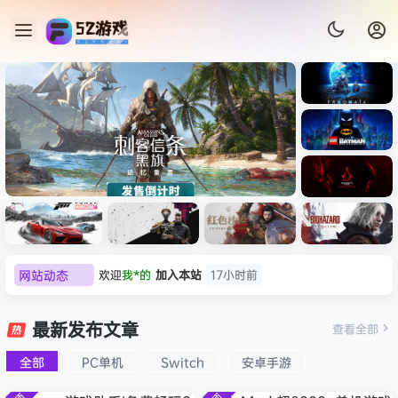
《识质存
在/PRAG
MATA》
《乐高蝙
免安装中
蝠侠：黑
文版
暗骑士之
《刺客信条：黑旗 记忆重置-
007 初露
《刺客信
遗/LEGO
网站动态
欢迎
我*的
加入本站
17小时前
虚拟机版/Assassin’s Creed
Light
条：
Batman:
影/Assas
欢迎
D****Z
加入本站
8月7日
Legacy
Black Flag Resynced
极限竞
《原子之
红色沙漠-
生化危机
sin’s
of the
欢迎
有*酱
加入本站
8月7日
速：地平
心/Atomi
虚拟机版
9：安魂
最新发布文章
Creed
查看全部
HYPERVISOR》免安装中文
Dark
线
c
（Crimso
曲
e******i
签到获取
43
点积分
8月7日
Shadow
Knight》
版
6（Forza
Heart》
n Desert
（Reside
s》免安装
全部
PC单机
Switch
安卓手游
欢迎
Q*H
加入本站
8月6日
免安装中
Horizon
免安装中
HYPERVI
nt Evil
版，非虚
文版
欢迎
e******i
加入本站
8月6日
6）免安装
文版
SOR）免
Requiem
拟机