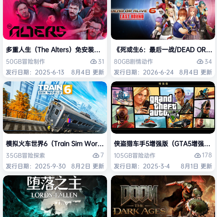
多重人生（The Alters）免安装中文版
《死或生6：最后一战/DEAD OR ALI
31
34
50GB
冒险
制作
80GB
剧情
动作
发行日期：2025-6-13
8月4日 更新
发行日期：2026-6-24
8月4日 更新
模拟火车世界6（Train Sim World 6）免安装中文版
侠盗猎车手5增强版（GTA5增强版（Gran
7
178
35GB
冒险
探索
105GB
冒险
动作
发行日期：2025-9-30
8月2日 更新
发行日期：2025-3-4
8月1日 更新