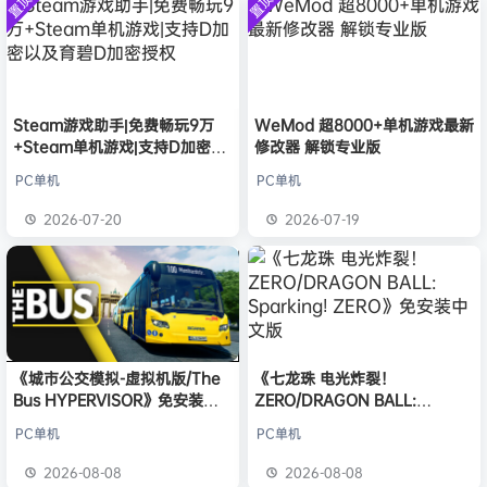
置顶
置顶
中文版
普洱
签到获取
39
点积分
安装中文
8月6日
）免安装
版
中文版
欢迎
普洱
加入本站
8月6日
欢迎
0**3
加入本站
8月6日
欢迎
c***s
加入本站
8月6日
欢迎
V****y
加入本站
8月6日
Steam游戏助手|免费畅玩9万
WeMod 超8000+单机游戏最新
+Steam单机游戏|支持D加密以
修改器 解锁专业版
欢迎
兔****
加入本站
8小时前
及育碧D加密授权
欢迎
q********6
加入本站
11小时前
PC单机
PC单机
大**颠
签到获取
64
点积分
16小时前
2026-07-20
2026-07-19
欢迎
大**颠
加入本站
16小时前
《城市公交模拟-虚拟机版/The
《七龙珠 电光炸裂！
Bus HYPERVISOR》免安装中
ZERO/DRAGON BALL:
文版
Sparking! ZERO》免安装中文
PC单机
PC单机
版
2026-08-08
2026-08-08