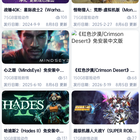
战锤40K：星际战士2（Warhammer 40,000: Space Marine 2）免安装
怪物猎人：荒野-虚拟机版（Monster H
108
33
75GB
冒险
动作
75GB
冒险
动作
发行日期：2024-9-9
8月8日 更新
发行日期：2025-2-27
8月6日 更新
心之眼（MindsEye）免安装中文版
《红色沙漠/Crimson Desert》免
51
68
70GB
冒险
剧情
150GB
冒险
动作
发行日期：2025-6-10
8月6日 更新
发行日期：2026-3-19
8月5日 更新
哈迪斯2（Hades II）免安装中文版
超级机器人大战Y（SUPER ROBOT
131
27
10GB
冒险
动作
17GB
剧情
动画