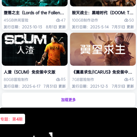
堕落之主（Lords of the Fallen）免安装中文版
毁灭战士：黑暗时代（DOOM: The D
47
50
45GB
休闲
冒险
100GB
制作
动作
发行日期：2023-10-13
8月1日 更新
发行日期：2025-5-14
7月31日 更新
人渣（SCUM）免安装中文版
《翼星求生/ICARUS》免安装中文版
85
45
80GB
冒险
制作
7GB
冒险
制作
发行日期：2025-6-17
7月31日 更新
发行日期：2021-12-3
7月31日 更新
加载更多
专题：第
4
期