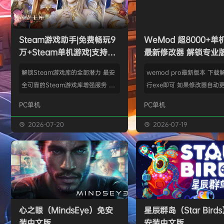
欢迎
Z******U
加入本站
8月4日
欢迎
k******2
加入本站
8月4日
e******i
签到获取
43
点积分
23分钟前
Steam游戏助手|免费畅玩9
WeMod 超8000+
欢迎
Q*H
加入本站
16小时前
万+Steam单机游戏|支持D
最新修改器 解锁专业
欢迎
e******i
加入本站
16小时前
加密以及育碧D加密授权
普洱
签到获取
39
点积分
16小时前
解锁Steam游戏库的全部潜力 最安
wemod pro最新版本 下载
欢迎
普洱
加入本站
16小时前
全可靠的Steam游戏库增强服务 工
行exe即可 如果修改器自动更
具优点： 不修改任何电脑设置、不
旧修改器目录 resources\ap
PC单机
PC单机
修改任何steam设置、安全可靠、
r 这个文件替换到新版的即可
可入库游戏总数 94000+、无视已
Mod 目前支持超过千款热门
2026-07-20
2026-07-19
下架和锁区游戏、支持大多数游戏联
且每周都会追加游戏列表。
机。 无需为每一款游戏单独付费，
修改器原作者都入驻了，所
只需支付一次工具费用或订阅费，即
内容更新应该也是最全、最
可永久访问工具库内的成千上万款游
千款游戏听起来不多，但其
戏，包括昂贵的3A大作。 极大地降
盖了主流热门游戏【资源名
低了玩游戏的经济门槛，让玩家可以
emod pro【资源版本】：
心之眼（MindsEye）免安
星辰群岛（Star Bird
无压力地尝试各种类型的游戏。操
大…
装中文版
安装中文版
作…