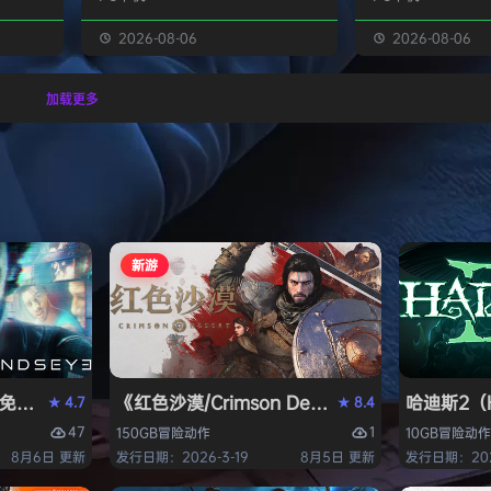
经熟悉的
生物学家，与被称为“沃德灵”的生物
慎选择升级项目，
的方式呈
神经链接。不断孵化、培育、升级、
置身风云变幻的战
2026-08-06
2026-08-06
个开放
进化你的沃德灵伙伴们，与它们一同
地敌人和恢弘的头
一个有趣
对抗寄生疫病，夺回被腐败蹂躏的绿
全神贯注，玩法令
加载更多
与怪物
色星球。 忘掉作为人类的行为直
配合视觉冲击和震
论是在表
觉，这次你将化身沃德灵，与它们神
进入完全不同的意
扮演一
经连接，以第三人称射击作为核心，
洁纯粹，单局游戏
完成一项
充分利用不同沃德灵的射击风格应对
战，重玩度很高。 
拯救地
多变的战场局面，并且在闪避、格
式包含五个世界，
挡、反击等技能的配…
人种…
新游
PERVISOR）免安装中文版
e）免安装中文版
《红色沙漠/Crimson Desert》免安装中文版
哈迪斯2（H
4.7
8.4
★
★
47
1
150GB
冒险
动作
10GB
冒险
动作
8月6日 更新
发行日期：2026-3-19
8月5日 更新
发行日期：202