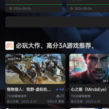
独属于你的强大构筑 装备获取 游戏
虚幻引擎的帮助下，使用已
中的[装备][技能][护身符]主要通过
图形技术和机制以丰富多彩
2026-08-06
2026-08-06
与怪物战斗胜利后随机获得 并可通
现游戏世界。 玩家将看到一
过[打造]、[合成]等系统将装备打造
的世界，令人兴奋的任务，
成[绝世神器]从而战胜更加强大的怪
的情节和谜题。 英雄将面临
物 社交媒体 官方1群：190422729
的战斗和与老板的战斗，无
章节&难度 游戏主要拥有5个章节，
面上还是在地牢里。 你必须
必玩大作、高分3A游戏推荐、
每个大型章节有若干小关卡。 难度
组由命运聚集的五个角色来
可分为：…
伟大的使命-从古老的邪恶中
球！ 一个古老…
怪物猎人：荒野-虚拟机版（Monster Hunter Wilds HY
心之眼（MindsEy
4.8
★
23
75GB
冒险
动作
70GB
冒险
剧情
发行日期：2025-2-27
8月6日 更新
发行日期：2025-6-10