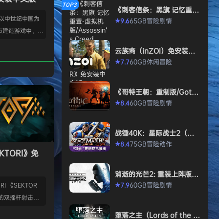
TOP3
《刺客信条：黑旗 记忆重
置-虚拟机版/Assassin’s Cr
款以中世纪中国为
65GB
冒险
剧情
9.6
★
eed Black Flag Resynced
市建造游戏中，规
HYPERVISOR》免安装中文
版
心。你从一名朴实
云族裔（inZOI）免安装中
渐进地规划、生产
文版
60GB
休闲
冒险
7.7
★
管理村民，搭建生
让你的村落以自己
《哥特王朝：重制版/Gothi
—无压力，并享受
c 1 Remake》免安装中文
60GB
冒险
剧情
8.4
★
就感。 探索三大
版
、沙漠平原与肥沃
独特资源、挑战与
战锤40K：星际战士2（Wa
景致。地貌不仅是
rhammer 40,000: Space
75GB
冒险
动作
8.4
★
Marine 2）免安装中文版
KTORI》免
的策略与可达成的
…
消逝的光芒2: 重装上阵版
（Dying Light 2 Stay Hu
60GB
冒险
剧情
7.9
I 《SEKTOR
★
man: Reloaded Edition）
的双摇杆射击游
免安装中文版
技音乐的激烈。谨
堕落之主（Lords of the F