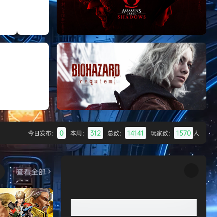
Batman: Legacy of the Dark Knight》
免安装中文版
《剑星/Stellar Blade》本
《刺客信条：影/Assassin’s Creed
Shadows》免安装版，非虚拟机
0
312
14141
1570
今日发布：
本周：
总数：
玩家数：
人
Desert
生化危机9：安魂曲（Resident Evil
Requiem）免安装中文版
查看全部