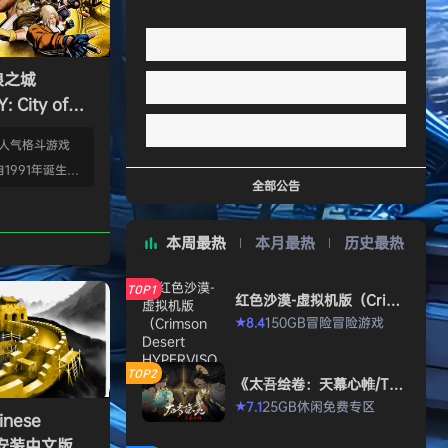
狼之城
 City of
s）免安装中文版
的人气格斗游戏
1991年诞生以
全部公告
年代格斗游戏的热
狼 -MARK OF
本周最热
本月最热
历史最热
』起，时隔26年，
传说 City of
TOP1
终于登场！ ■新实装
红色沙漠-虚拟机版（Crims
on Desert HYPERVISO
系统”！ 新实装
150GB
冒险
冒险游戏
8.4
★
R）免安装中文版
以从战斗开始发动各
武技”、“REV加
TOP2
《太吾绘卷：天幕心帷/The
…
Scroll of Taiwu : Beyond
25GB
休闲
免费专区
7.1
★
The Dom》免安装中文版
nese
》免安装中文版