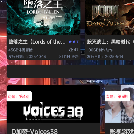
堕落之主（Lords of the Fallen）免安装中文版
毁灭战士：黑暗时代（DO
6.7
★
47
45GB
休闲
冒险
100GB
制作
动作
发行日期：2023-10-13
8月1日 更新
发行日期：2025-5-14
专题：第
4
期
专题：第
3
期
D加密-Voices38
影视游戏