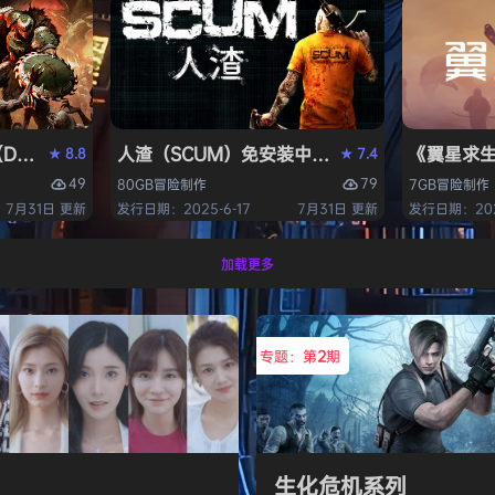
OM: The Dark Ages）免安装中文版
人渣（SCUM）免安装中文版
《翼星求生
8.8
7.4
★
★
49
79
80GB
冒险
制作
7GB
冒险
制作
7月31日 更新
发行日期：2025-6-17
7月31日 更新
发行日期：2021
加载更多
专题：第
2
期
生化危机系列