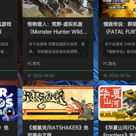
单机游戏
怪物猎人：荒野-虚拟机版
饿狼传说：群
版
（Monster Hunter Wilds
（FATAL FURY:
HYPERVISOR）免安装中文
the Wolve
解压运
关于此游戏 狂野凶猛的大自然，袭
关于此游戏 SNK
版
新 把
来。 时刻都在动态变化的原野。 这
『饿狼传说』系列自
p.asa
是个关于生活在具有两面性的世界中
来一直引领着90
PC单机
PC单机
。 We
的怪物与人们的故事。 你会化为以
潮。从1999年的『饿
游戏，
狩猎强大怪物为生的“猎人”，使用狩
THE WOLVES-
2026-08-06
2026-08-06
由于很多
猎获得的素材打造更强的武器防具，
系列的最新作品『饿狼
以修改器
并逐渐解明这个世界与人们之间的关
the Wolves』
及时的。
联。 进化的狩猎动作，寻求连续不
了加速兴奋的“REV
实已经涵
断的沉浸感，究极的狩猎体验正等待
的“REV系统”可
称】：w
你的到来。 故事 数年前，在公会还
种特殊攻击！“REV
【资源
没有调查过的未踏足领域“封禁之地”
速”，还有S.P.G.区
s）免
《摇鼠灵/RATSHAKER》免
《华夏山河/Chi
的边境上，一名少年“纳塔”获救。
安装中文版
Frontiers
公会根…