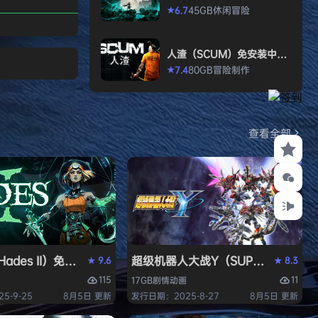
打造强大的构筑，
allen）免安装中文版
45GB
休闲
冒险
6.7
★
场，迎战源源不断
目。这款游戏需要
人渣（SCUM）免安装中文
人肾上腺素飙升，
版
80GB
冒险
制作
7.4
★
撼音乐，可以令你
识状态。 玩法简
耗时较短，大量挑
游戏特色 战役模
查看全部
关卡动态变化，敌
ades II）免安装中文版
超级机器人大战Y（SUPER ROBOT
9.6
8.3
★
★
115
11
17GB
剧情
动画
5-9-25
8月5日 更新
发行日期：2025-8-27
8月5日 更新