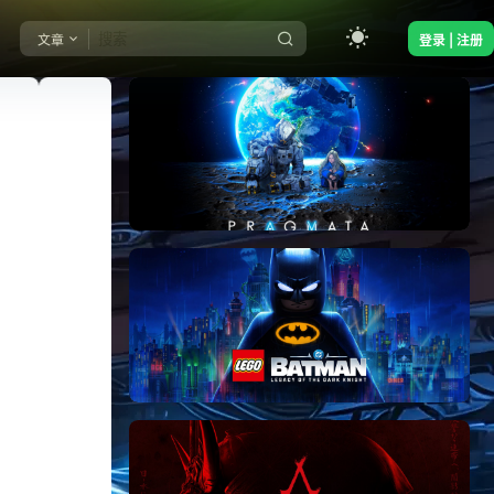
文章
登录 | 注册
《识质存在/PRAGMATA》免安装中文版
《乐高蝙蝠侠：黑暗骑士之遗/LEGO