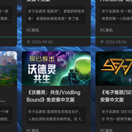
》是一款
关于此游戏 摇鼠灵™，老鼠的终极克
关于此游戏 在一
管理游
星！ 家里到处都是老鼠？有了摇鼠
背景的第一人称城
群，让族
灵™，彻底告别鼠患！全新手段，杀
划、建造并放松身
PC单机
PC单机
类题材的
灭所有不速之客！拿在手上大力摇，
的工匠起步，循序
游太空滋
剩下的交给摇鼠灵™就行了。不用夹
并筑起宏伟建筑。
2026-08-06
2026-08-06
会感激你
子，不会搞得乱糟糟，也不用偷偷摸
产链，打磨物流，
鸟群没了
摸丢死老鼠！ 有了摇鼠灵™，一切尽
的节奏繁荣发展—
，这也只
在掌握！把那只老鼠摇到服从，看着
精巧系统带来的成
描附近
“鼠条”填满。摇得多了，就能慢慢彻
区域——山间隘口
各种隐藏
底解决你的问题了。摇鼠灵™起效
河谷——各自拥有
，也可能
快，用法简单，效果绝佳，让你的烦
令人忍不住截图的
《沃德灵：共生/Voidling
《电子炼狱/SE
设施，以
恼瞬间无影无踪。 为什么选择摇鼠
背景；它会塑造你
:
Bound》免安装中文版
安装中文版
灵™？ 轻松…
目标。发掘古老工
安装中文
一个神
关于此游戏 星球的生态危在旦夕，
关于此游戏 SEKTOR
个新的幻
人类必须和沃德灵并肩作战。在《沃
I》作为一款快节奏
。 在
德灵：共生》中，你将扮演一名太空
戏，融合了硬式科
PC单机
PC单机