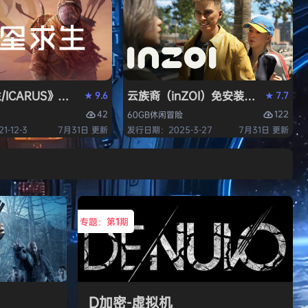
/ICARUS》免安装中文版
云族裔（inZOI）免安装中文版
9.6
7.7
★
★
42
122
60GB
休闲
冒险
-12-3
7月31日 更新
发行日期：2025-3-27
7月31日 更新
专题：第
1
期
D加密-虚拟机