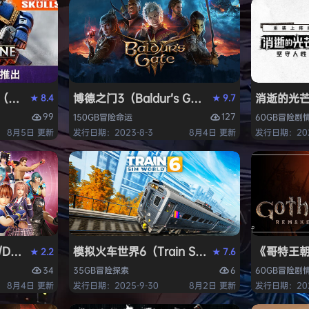
ack Flag Resynced HYPERVISOR》免安装中文版
arhammer 40,000: Space Marine 2）免安装中文版
博德之门3（Baldur’s Gate 3）免安装中文版
消逝的光芒2:
8.4
9.7
★
★
99
127
150GB
冒险
命运
60GB
冒险
剧
8月5日 更新
发行日期：2023-8-3
8月4日 更新
发行日期：202
AD OR ALIVE 6 Last Round》免安装中文版
模拟火车世界6（Train Sim World 6）免安装
《哥特王朝：
2.2
7.6
★
★
34
6
35GB
冒险
探索
60GB
冒险
剧
8月4日 更新
发行日期：2025-9-30
8月2日 更新
发行日期：202