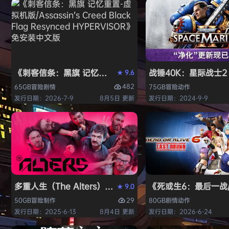
《刺客信条：黑旗 记忆重置-虚拟机版/Assassin’s Creed Bl
战锤40K：星际战士2（W
9.6
★
482
65GB
冒险
剧情
75GB
冒险
动作
发行日期：2026-7-9
8月5日 更新
发行日期：2024-9-9
多重人生（The Alters）免安装中文版
《死或生6：最后一战/DE
9.0
★
29
50GB
冒险
制作
80GB
剧情
动作
发行日期：2025-6-13
8月4日 更新
发行日期：2026-6-24