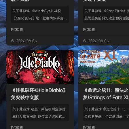
关于此游戏 《MindsEye》战役
关于此游戏 《Star Birds
《MindsEye》是一款剧情叙事驱动
美轮美奂的科幻建造和资源
的惊悚风格单人动作冒险游戏，故事
戏，你将指引遨游太空的鸟
PC单机
PC单机
背景设定在近未来沙漠城市红石城。
群繁盛起来。不论是熟知此
你将扮演雅各布·迪亚兹——一名退
老手玩家，还是只想浅尝神
2026-08-06
2026-08-06
役士兵，因被植入了神秘的神经植入
味的路人过客，星辰群鸟都
体而饱受支离破碎的记忆困扰。在电
的陪伴。什么，你说是因为
影化叙事的战役中，你将执行任务、
你，就立马出乱子？哎呀呀
揭开过往谜团，并直面一场涉及失控
是其中一个原因而已啦。 扫
人工智能、腐败企业与无序军事力量
的小行星，操纵漫游车揭露
的惊天阴谋——这场危机的波及范围
的资源，可能是冰块和金属
《挂机破坏神/IdleDiablo》
《命运之弦11：魔法之
远不止红石城本身。 红石城 红石城
是某些未知之物。建造生产
免安装中文版
梦/Strings of Fate XI
是…
便开采资…
Magic dream》免
关于此游戏 这是一款挂机刷宝游戏
关于此游戏 命运之弦十一：
版
主打万物皆可刷 你付出了时间就必
奇的梦想是一个尝试创造一
然会有所收获 没有最强的装备 只有
想冒险世界的RPG类型的球迷
PC单机
PC单机