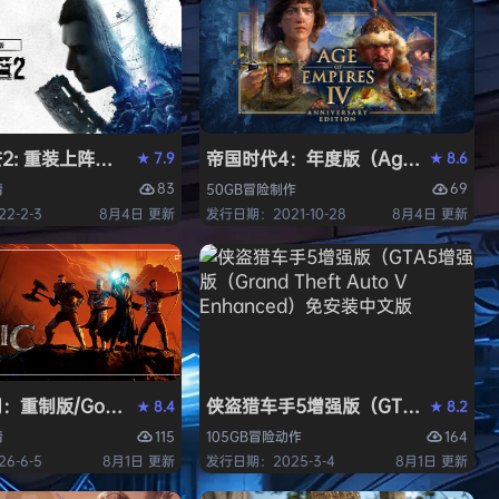
 重装上阵版（Dying Light 2 Stay Human: Reloaded E
帝国时代4：年度版（Age of Empires 
7.9
8.6
★
★
83
69
情
50GB
冒险
制作
2-2-3
8月4日 更新
发行日期：2021-10-28
8月4日 更新
中文版
重制版/Gothic 1 Remake》免安装中文版
侠盗猎车手5增强版（GTA5增强版（Gran
8.4
8.2
★
★
115
164
情
105GB
冒险
动作
6-6-5
8月1日 更新
发行日期：2025-3-4
8月1日 更新