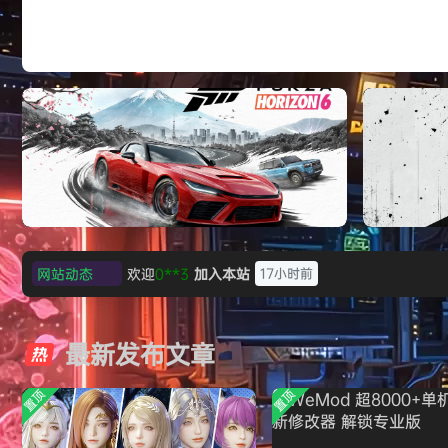
007 初露锋芒（007 First Light ）免
欢迎
0**3
加入本站
17小时前
网站动态
欢迎
c***s
加入本站
19小时前
极限竞速：地平线6（Forza Horizon 6）免
《原子之心/
欢迎
V****y
加入本站
21小时前
安装中文版
欢迎
j***j
加入本站
21小时前
最新发布文章
欢迎
1******4
加入本站
8月5日
l***g
签到获取
28
点积分
8月5日
置顶
置顶
w******g
签到获取
49
点积分
8月4日
欢迎
w******g
加入本站
8月4日