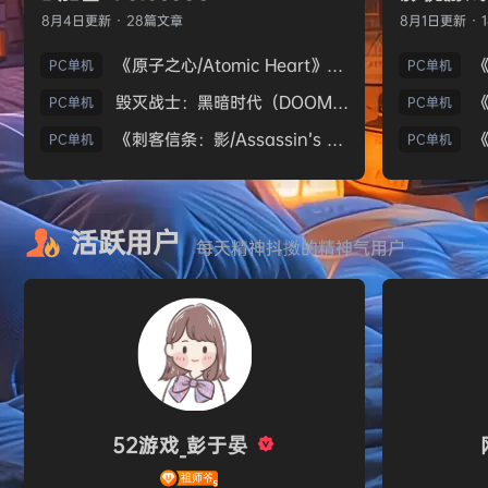
8月4日
更新 · 28篇文章
8月1日
更新 · 
《原子之心/Atomic Heart》免安装中文版
PC单机
PC单机
毁灭战士：黑暗时代（DOOM: The Dark Ages）免安装中文版
PC单机
PC单机
《刺客信条：影/Assassin’s Creed Shadows》免安装版，非虚拟机
PC单机
PC单机
活跃用户
每天精神抖擞的精神气用户
52游戏_彭于晏