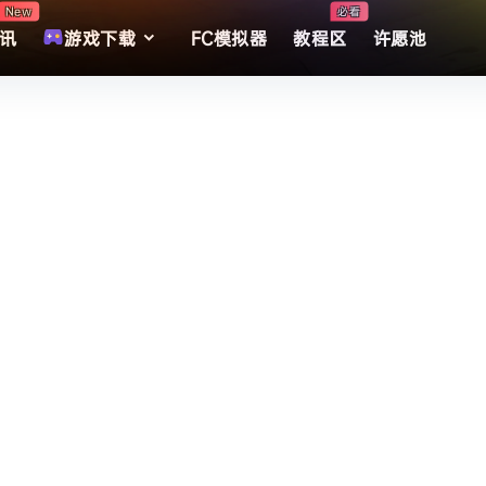
New
必看
讯
游戏下载
FC模拟器
教程区
许愿池