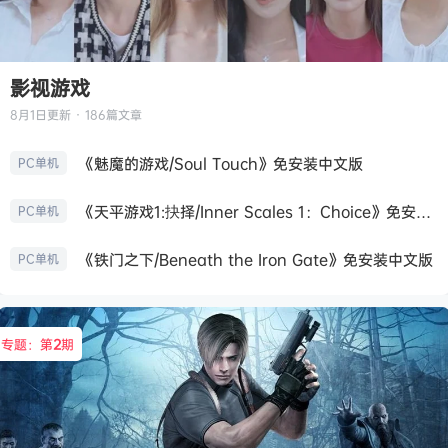
影视游戏
8月1日
更新 · 186篇文章
《魅魔的游戏/Soul Touch》免安装中文版
PC单机
《天平游戏1:抉择/Inner Scales 1：Choice》免安装中文版
PC单机
《铁门之下/Beneath the Iron Gate》免安装中文版
PC单机
专题：第
2
期