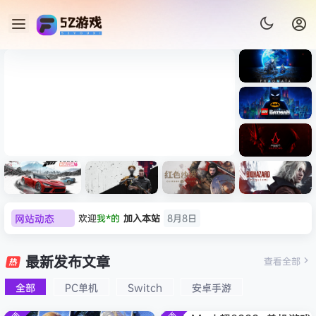
《识质存
在/PRAG
MATA》
《乐高蝙
免安装中
蝠侠：黑
文版
暗骑士之
007 初露锋芒（007 First
《剑星/St
欢迎
我*的
加入本站
8月8日
《刺客信
遗/LEGO
网站动态
Light ）免安装中文版
+修改器
条：
Batman:
欢迎
D****Z
加入本站
8月7日
影/Assas
Legacy
欢迎
有*酱
加入本站
8月7日
极限竞
《原子之
红色沙漠-
生化危机
sin’s
of the
速：地平
心/Atomi
虚拟机版
9：安魂
最新发布文章
e******i
签到获取
43
点积分
8月7日
Creed
查看全部
Dark
线
c
（Crimso
曲
Shadow
Knight》
欢迎
Q*H
加入本站
8月6日
6（Forza
Heart》
n Desert
（Reside
s》免安装
全部
PC单机
Switch
安卓手游
免安装中
欢迎
e******i
加入本站
8月6日
Horizon
免安装中
HYPERVI
nt Evil
版，非虚
文版
6）免安装
文版
SOR）免
Requiem
普洱
签到获取
39
点积分
8月6日
拟机