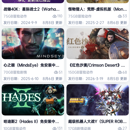
战锤40K：星际战士2（Warhammer 40,000: Space Marine 2）免安装
怪物猎人：荒野-虚拟机版（Monster H
110
33
75GB
冒险
动作
75GB
冒险
动作
发行日期：2024-9-9
8月8日 更新
发行日期：2025-2-27
8月6日 更新
心之眼（MindsEye）免安装中文版
《红色沙漠/Crimson Desert》免
51
68
70GB
冒险
剧情
150GB
冒险
动作
发行日期：2025-6-10
8月6日 更新
发行日期：2026-3-19
8月5日 更新
哈迪斯2（Hades II）免安装中文版
超级机器人大战Y（SUPER ROBOT
131
27
10GB
冒险
动作
17GB
剧情
动画