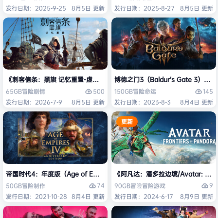
发行日期：2025-9-25
8月5日 更新
发行日期：2025-8-27
8月5日 更新
《刺客信条：黑旗 记忆重置-虚拟机版/Assassin’s Creed Black Flag Re
博德之门3（Baldur’s Gate 3）
500
145
65GB
冒险
剧情
150GB
冒险
命运
发行日期：2026-7-9
8月5日 更新
发行日期：2023-8-3
8月4日 更新
更新
帝国时代4：年度版（Age of Empires IV: Anniversary Edition）免安
《阿凡达：潘多拉边境/Avatar: Front
74
9
50GB
冒险
制作
90GB
冒险
冒险游戏
发行日期：2021-10-28
8月4日 更新
发行日期：2024-6-17
8月9日 更新