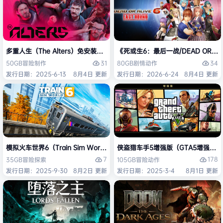
多重人生（The Alters）免安装中文版
《死或生6：最后一战/DEAD OR ALI
31
34
50GB
冒险
制作
80GB
剧情
动作
发行日期：2025-6-13
8月4日 更新
发行日期：2026-6-24
8月4日 更新
模拟火车世界6（Train Sim World 6）免安装中文版
侠盗猎车手5增强版（GTA5增强版（Gran
7
178
35GB
冒险
探索
105GB
冒险
动作
发行日期：2025-9-30
8月2日 更新
发行日期：2025-3-4
8月1日 更新