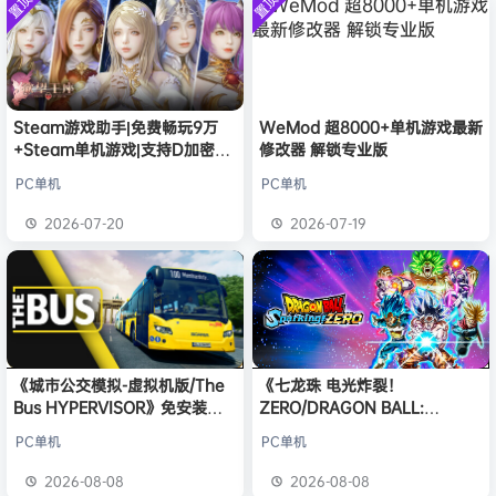
置顶
置顶
中文版
安装中文
）免安装
欢迎
普洱
加入本站
8月6日
版
中文版
欢迎
0**3
加入本站
8月6日
欢迎
c***s
加入本站
8月6日
欢迎
沉*****松
加入本站
2小时前
Steam游戏助手|免费畅玩9万
WeMod 超8000+单机游戏最新
欢迎
兔****
加入本站
18小时前
+Steam单机游戏|支持D加密以
修改器 解锁专业版
欢迎
q********6
加入本站
21小时前
及育碧D加密授权
PC单机
PC单机
大**颠
签到获取
64
点积分
8月8日
欢迎
大**颠
加入本站
8月8日
2026-07-20
2026-07-19
《城市公交模拟-虚拟机版/The
《七龙珠 电光炸裂！
Bus HYPERVISOR》免安装中
ZERO/DRAGON BALL:
文版
Sparking! ZERO》免安装中文
PC单机
PC单机
版
2026-08-08
2026-08-08