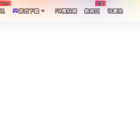
New
必看
讯
游戏下载
FC模拟器
教程区
许愿池