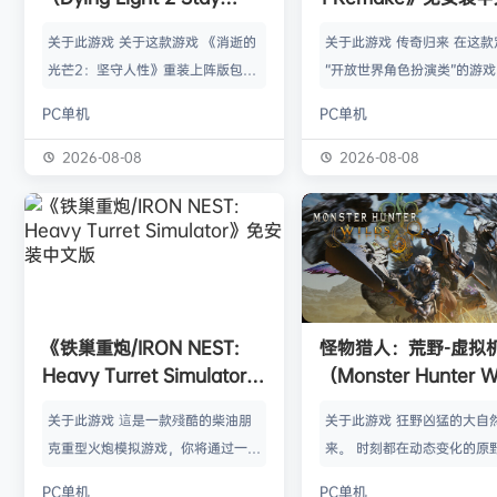
Human: Reloaded
关于此游戏 关于这款游戏 《消逝的
关于此游戏 传奇归来 在这款
Edition）免安装中文版
光芒2：坚守人性》重装上阵版包
“开放世界角色扮演类”的游
含： 《消逝的光芒2：坚守人性》
重制版中，重返采矿之谷。
PC单机
PC单机
《消逝的光芒2：坚守人性》猩红纽
手把手打造的、栩栩如生的
带DLC 距离第一部游戏的故事已经
界，这个世界会对您的各种
2026-08-08
2026-08-08
过去了20年，病毒占了上风，人类
动态反应。无论您是经验丰
正逐渐走向灭亡。你将扮演艾登·克
特王朝》老手，还是第一次
拉德威尔，一个流浪漫游者，负责运
民地，您都将获得一段真正
送货物和传递消息，在被丧尸病毒摧
演游戏历程，体验无与伦比
毁的荒芜世界中，保持着与仅存的几
拘束的探索。 欢迎来到殖民地
个生存者聚居点的联系。然而，你的
塔纳（Myrtana）王国遭受
《铁巢重炮/IRON NEST:
怪物猎人：荒野-虚拟
真正目标是找到妹妹米娅。为了逃离
野蛮兽人无休止的入侵。国
Heavy Turret Simulator》
（Monster Hunter W
华尔兹医生的…
世（Rh…
免安装中文版
HYPERVISOR）免
关于此游戏 這是一款殘酷的柴油朋
关于此游戏 狂野凶猛的大自
版
克重型火炮模拟游戏，你将通过一座
来。 时刻都在动态变化的原野
庞大的战争机器主宰整个战场。每一
是个关于生活在具有两面性
PC单机
PC单机