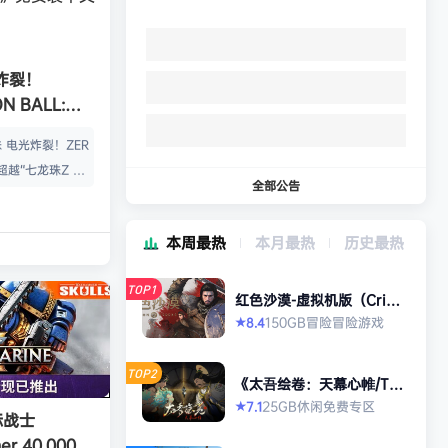
炸裂！
N BALL:
ZERO》免安装
 电光炸裂！ZER
超越“七龙珠Z 电
全部公告
七龙珠Z Spark
境界。化身超战
本周最热
本月最热
历史最热
地，突破极限的七
无前例丰富的角色
TOP1
Z、龙珠超、龙珠
红色沙漠-虚拟机版（Crims
on Desert HYPERVISO
，总计超过180
150GB
冒险
冒险游戏
8.4
★
R）免安装中文版
位角色都有独特的
巧。 让你拥有毁
TOP2
《太吾绘卷：天幕心帷/The
七龙珠史上最强的
Scroll of Taiwu : Beyond
25GB
休闲
免费专区
7.1
★
The Dom》免安装中文版
际战士
3D对战…
r 40,000: