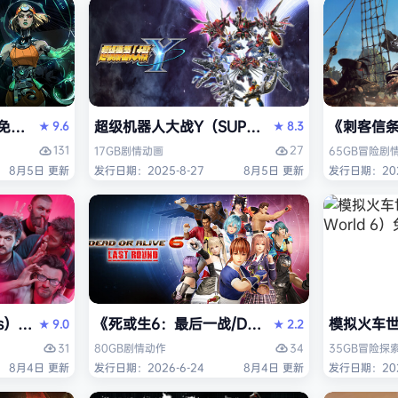
I）免安装中文版
超级机器人大战Y（SUPER ROBOT WARS 
《刺客信条：黑
9.6
8.3
★
★
131
27
17GB
剧情
动画
65GB
冒险
剧
8月5日 更新
发行日期：2025-8-27
8月5日 更新
发行日期：202
 Edition）免安装中文版
ers）免安装中文版
《死或生6：最后一战/DEAD OR ALIVE 6 La
模拟火车世界
9.0
2.2
★
★
31
34
80GB
剧情
动作
35GB
冒险
探
8月4日 更新
发行日期：2026-6-24
8月4日 更新
发行日期：202