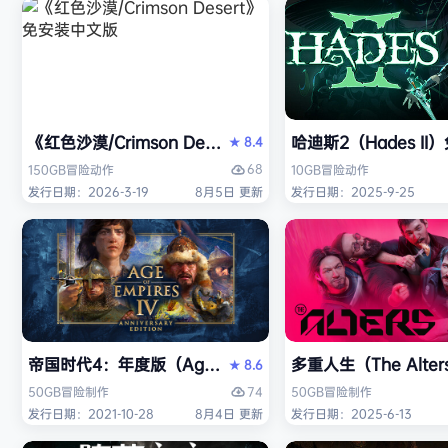
《红色沙漠/Crimson Desert》免安装中文版
哈迪斯2（Hades I
8.4
★
68
150GB
冒险
动作
10GB
冒险
动作
发行日期：2026-3-19
8月5日 更新
发行日期：2025-9-25
帝国时代4：年度版（Age of Empires IV: Anniversary
多重人生（The Alt
8.6
★
74
50GB
冒险
制作
50GB
冒险
制作
发行日期：2021-10-28
8月4日 更新
发行日期：2025-6-13