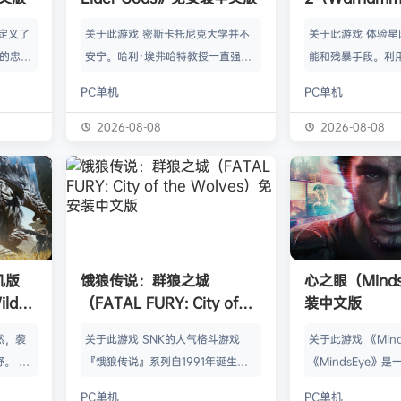
Space Mari
定义了
关于此游戏 密斯卡托尼克大学并不
关于此游戏 体验
中文版
戏的忠实
安宁。哈利·埃弗哈特教授一直强忍
能和残暴手段。利
探索一个
着视线中若隐若现的诡异阴影；学生
性武器消灭无穷无
PC单机
PC单机
开放世
伊万杰琳·德雷顿则被怪梦纠缠，总
择单人或多人模式
行动做出
是梦见十年前发掘出的一件文物。二
称战斗中保卫帝国。
2026-08-08
2026-08-08
富的《哥
人踏上了寻找答案的道路，而他们将
《Space Mari
被抛入殖
会发现远超想象的古老启示。 惊人
回归极限战士队列
的角色扮
的秘密 《海之呼唤》中基于物体和
·泰图斯，对战人
的、不受
观察的谜题重磅回归，且深度得到全
明你的忠诚。在遥
 米尔
面升级。在细腻渲染的环境中寻找线
级战斗，镇压银河
着一群
索吧。交替控制哈利和伊万杰琳，穿
揭露黑暗秘密，击
机版
饿狼传说：群狼之城
心之眼（Mind
王罗拔二
越时间和空间，破解复杂的多步骤谜
入星系级战争中！
ilds
（FATAL FURY: City of
装中文版
题。提示、图标和…
安装中文
the Wolves）免安装中文版
然，袭
关于此游戏 SNK的人气格斗游戏
关于此游戏 《Min
。 这
『饿狼传说』系列自1991年诞生以
《MindsEye》
的世界中
来一直引领着90年代格斗游戏的热
的惊悚风格单人动
PC单机
PC单机