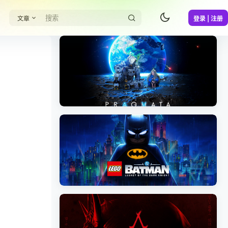
文章
登录 | 注册
《识质存在/PRAGMATA》免安装中文版
《乐高蝙蝠侠：黑暗骑士之遗/LEGO