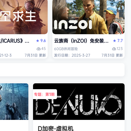
/ICARUS》免安装中文版
云族裔（inZOI）免安装中文版
9.6
7.7
★
★
45
123
60GB
休闲
冒险
-12-3
7月31日 更新
发行日期：2025-3-27
7月31日 更新
专题：第
1
期
D加密-虚拟机