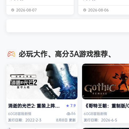
个拉杆、每一个刻度、每一次射击，
的怪物与人们的故事。 你会
全部由你亲自掌控。最高统帅部或许
狩猎强大怪物为生的“猎人”
2026-08-07
2026-08-06
会下达命令，但指挥链的终点就在你
猎获得的素材打造更强的武
的指尖。 他们无需承担后果——承
并逐渐解明这个世界与人们
担一切的是你，操作员。 让每一发
联。 进化的狩猎动作，寻求
炮弹都物尽其用。 电传打字机已校
断的沉浸感，究极的狩猎体
准，用于监听当地无线电信号。其中
你的到来。 故事 数年前，在
必玩大作、高分3A游戏推荐、
一台接收来自最高统帅部的【特级优
没有调查过的未踏足领域“封
先】指令，另一台则直接转接前线呼
的边境上，一名少年“纳塔”
叫。切记：每一条…
公会根…
消逝的光芒2: 重装上阵版（Dying Light 2 Stay Human: 
《哥特王朝：重制版/Go
7.9
★
86
60GB
冒险
剧情
60GB
冒险
剧情
发行日期：2022-2-3
8月8日 更新
发行日期：2026-6-5