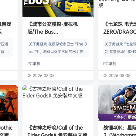
单机游戏
《城市公交模拟-虚拟机
《七龙珠 电光
版
版/The Bus
ZERO/DRAGO
HYPERVISOR》免安装中文
Sparking! 
解压运
关于此游戏 在模拟城市巴士 “The B
关于此游戏 “七龙珠
版
中文版
新 把
us ”中，您可以乘坐不同的巴士在柏
O”堂堂登场！本作
p.asa
林的不同路线上运送乘客。德国首都
光炸裂！”（即过去“
PC单机
PC单机
。 We
柏林以 1:1 的比例真实再现，无论是
ing!”）到达新的
游戏，
胜利纪念柱、勃兰登堡门还是亚历山
士，来体验惊天动
2026-08-08
2026-08-08
由于很多
大广场，都有许多著名景点等待您去
龙珠战斗吧！ 史
以修改器
发现。 在斯堪尼亚 Citywide 或
阵容收录包括龙珠
及时的。
其他特许公交车上，您可以向上车乘
GT以及部分电影版
实已经涵
客出售车票，并在一天中不同时间、
名战士的力量。每
称】：w
不同季节和不同天气条件下体验一次
能力、变身以及技
【资源
又一次的柏林之旅。车辆和行人的人
灭性的力量，成为
thic
《古神之呼唤/Call of the
战锤40K：星
工智能交…
战士！ 身临其境的
中文版
Elder Gods》免安装中文版
2（Warhamme