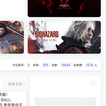
Batman: Legacy of the Dark Knight》
免安装中文版
007 初露锋芒（007 First Li
《刺客信条：影/Assassin’s Creed
Shadows》免安装版，非虚拟机
6
305
14643
1576
今日发布：
本周：
总数：
玩家数：
人
Desert
生化危机9：安魂曲（Resident Evil
Requiem）免安装中文版
查看全部