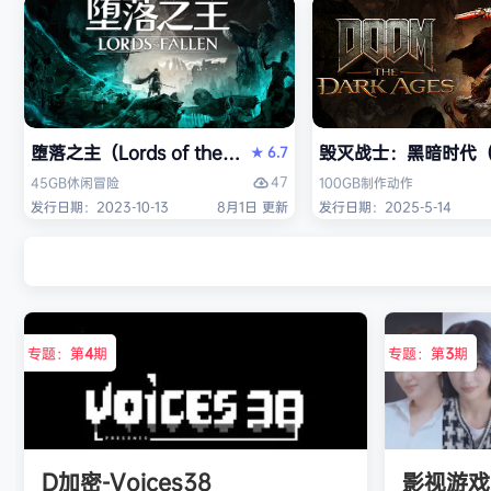
堕落之主（Lords of the Fallen）免安装中文版
毁灭战士：黑暗时代（DO
6.7
★
47
45GB
休闲
冒险
100GB
制作
动作
发行日期：2023-10-13
8月1日 更新
发行日期：2025-5-14
专题：第
4
期
专题：第
3
期
D加密-Voices38
影视游戏