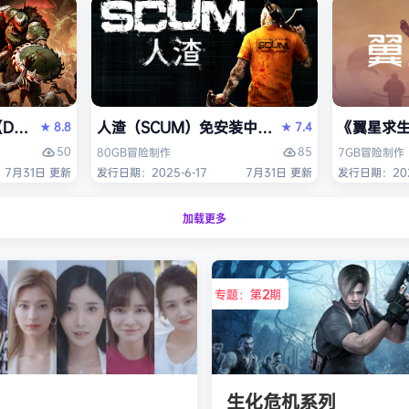
OM: The Dark Ages）免安装中文版
人渣（SCUM）免安装中文版
《翼星求生
8.8
7.4
★
★
50
85
80GB
冒险
制作
7GB
冒险
制作
7月31日 更新
发行日期：2025-6-17
7月31日 更新
发行日期：2021
加载更多
专题：第
2
期
生化危机系列