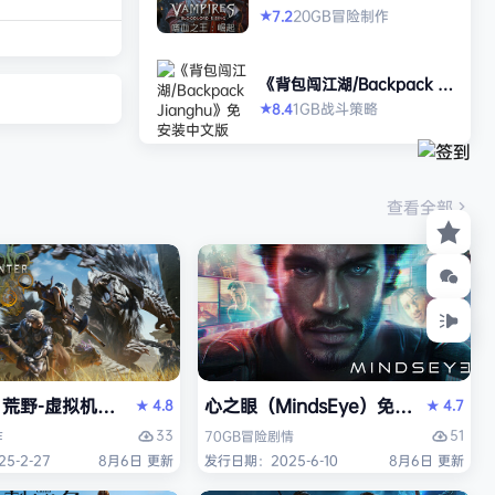
沙漠城市红石城。
es: Bloodlord Rising》免
20GB
冒险
制作
7.2
★
安装中文版
迪亚兹——一名退
了神秘的神经植入
《背包闯江湖/Backpack Ji
的记忆困扰。在电
anghu》免安装中文版
1GB
战斗
策略
8.4
★
，你将执行任务、
直面一场涉及失控
业与无序军事力量
场危机的波及范围
查看全部
 红石城 红石城
Space Marine 2）免安装中文版
野-虚拟机版（Monster Hunter Wilds HYPERVISOR）
心之眼（MindsEye）免安装中文版
4.8
4.7
★
★
33
51
作
70GB
冒险
剧情
5-2-27
8月6日 更新
发行日期：2025-6-10
8月6日 更新