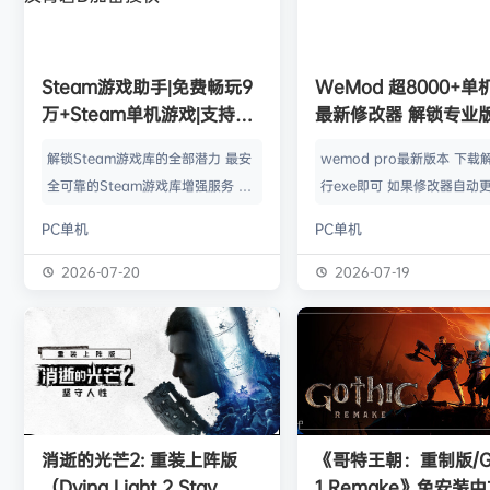
欢迎
0**3
加入本站
8月6日
欢迎
c***s
加入本站
8月6日
欢迎
V****y
加入本站
8月6日
欢迎
兔****
加入本站
4小时前
Steam游戏助手|免费畅玩9
WeMod 超8000+
欢迎
q********6
加入本站
7小时前
万+Steam单机游戏|支持D
最新修改器 解锁专业
大**颠
签到获取
64
点积分
13小时前
加密以及育碧D加密授权
解锁Steam游戏库的全部潜力 最安
wemod pro最新版本 下载
欢迎
大**颠
加入本站
13小时前
全可靠的Steam游戏库增强服务 工
行exe即可 如果修改器自动更
欢迎
我*的
加入本站
13小时前
具优点： 不修改任何电脑设置、不
旧修改器目录 resources\ap
PC单机
PC单机
修改任何steam设置、安全可靠、
r 这个文件替换到新版的即可
可入库游戏总数 94000+、无视已
Mod 目前支持超过千款热门
2026-07-20
2026-07-19
下架和锁区游戏、支持大多数游戏联
且每周都会追加游戏列表。
机。 无需为每一款游戏单独付费，
修改器原作者都入驻了，所
只需支付一次工具费用或订阅费，即
内容更新应该也是最全、最
可永久访问工具库内的成千上万款游
千款游戏听起来不多，但其
戏，包括昂贵的3A大作。 极大地降
盖了主流热门游戏【资源名
低了玩游戏的经济门槛，让玩家可以
emod pro【资源版本】：
消逝的光芒2: 重装上阵版
《哥特王朝：重制版/Go
无压力地尝试各种类型的游戏。操
大…
（Dying Light 2 Stay
1 Remake》免安装
作…