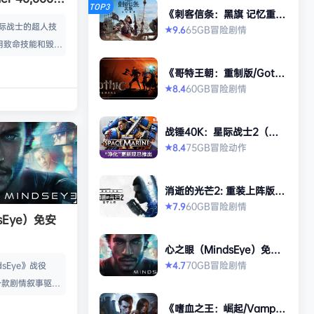
TOP3
《刺客信条：黑旗 记忆重
ne 2）免安装
置-虚拟机版/Assassin’s Cr
星际战士的超人技
65GB
冒险
剧情
9.6
★
eed Black Flag Resynced
用致命技能和毁灭
HYPERVISOR》免安装中文
版
尽的泰伦虫群。选
《哥特王朝：重制版/Gothi
，在恢弘的第三人
c 1 Remake》免安装中文
60GB
冒险
剧情
8.4
★
版
 在这款2011年
ne》的续作中，扮演
战锤40K：星际战士2（Wa
的副官德米特里安
rhammer 40,000: Space
75GB
冒险
动作
8.4
★
类的敌人，再次证
Marine 2）免安装中文版
远星球上展开史诗
系的恐怖乱象，并
消逝的光芒2: 重装上阵版
退永夜威胁。 投
（Dying Light 2 Stay Hu
60GB
冒险
剧情
7.9
★
man: Reloaded Edition）
sEye）免安
享受激烈而血腥…
免安装中文版
心之眼（MindsEye）免安
装中文版
70GB
冒险
剧情
4.7
dsEye》战役
★
是一款剧情叙事驱动
作冒险游戏，故事
《嗜血之王：崛起/Vampir