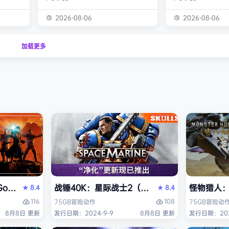
化为以
潮。从1999年的『饿狼 -MARK OF
背景设定在近未来
，使用狩
THE WOLVES-』起，时隔26年，
你将扮演雅各布·
2026-08-06
2026-08-06
器防具，
系列的最新作品『饿狼传说 City of
役士兵，因被植入
之间的关
the Wolves』终于登场！ ■新实装
体而饱受支离破碎
加载更多
连续不
了加速兴奋的“REV系统”！ 新实装
影化叙事的战役中
验正等待
的“REV系统”可以从战斗开始发动各
揭开过往谜团，并
公会还
种特殊攻击！“REV武技”、“REV加
人工智能、腐败企
禁之地”
速”，还有S.P.G.区…
的惊天阴谋——这
获救。
远不止红石城本身。
是…
Reloaded Edition）免安装中文版
thic 1 Remake》免安装中文版
战锤40K：星际战士2（Warhammer 40,000: 
怪物猎人：荒
8.4
8.4
★
★
116
108
75GB
冒险
动作
75GB
冒险
动
8月8日 更新
发行日期：2024-9-9
8月8日 更新
发行日期：202