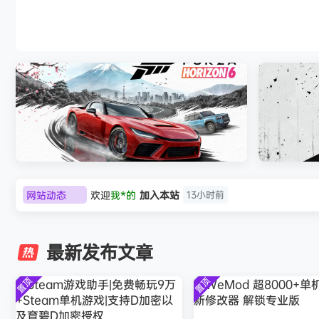
《刺客信条：黑旗 记忆重置-虚拟机版/Assassin’
HYPERVISOR》免安装中文版
网站动态
欢迎
D****Z
加入本站
8月7日
极限竞速：地平线6（Forza Horizon 6）免
《原子之心/
欢迎
有*酱
加入本站
8月7日
安装中文版
e******i
签到获取
43
点积分
8月7日
最新发布文章
欢迎
Q*H
加入本站
8月6日
欢迎
e******i
加入本站
8月6日
置顶
置顶
普洱
签到获取
39
点积分
8月6日
欢迎
普洱
加入本站
8月6日