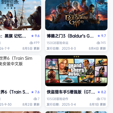
Y）免安装中文版
旗 记忆重置-虚拟机版/Assassin’s Creed Black Flag R
博德之门3（Baldur’s Gate 3）
9.6
9.7
★
★
499
145
情
150GB
冒险
命运
6-7-9
8月5日 更新
发行日期：2023-8-3
8月4日 更新
st Round》免安装中文版
6（Train Sim World 6）免安装中文版
侠盗猎车手5增强版（GTA5增强版（Gran
7.6
8.2
★
★
7
178
索
105GB
冒险
动作
5-9-30
8月2日 更新
发行日期：2025-3-4
8月1日 更新