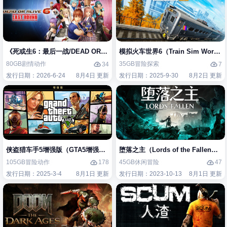
《死或生6：最后一战/DEAD OR ALIVE 6 Last Round》免安装中文版
模拟火车世界6（Train Sim Worl
80GB
剧情
动作
35GB
冒险
探索
34
7
发行日期：2026-6-24
8月4日 更新
发行日期：2025-9-30
8月2日 更新
侠盗猎车手5增强版（GTA5增强版（Grand Theft Auto V Enhanced）
堕落之主（Lords of the Fallen
105GB
冒险
动作
45GB
休闲
冒险
178
47
发行日期：2025-3-4
8月1日 更新
发行日期：2023-10-13
8月1日 更新