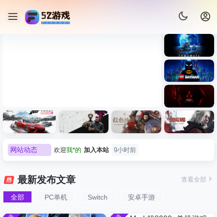
《识质存
在/PRAG
MATA》
《乐高蝙
免安装中
蝠侠：黑
文版
暗骑士之
《刺客信条：黑旗 记忆重置-
007 初露锋
《刺客信
遗/LEGO
网站动态
欢迎
D****Z
加入本站
8月7日
虚拟机版/Assassin’s Creed
Light
条：
Batman:
影/Assass
Legacy of
欢迎
有*酱
加入本站
8月7日
Black Flag Resynced
极限竞
《原子之
红色沙漠-
生化危机
in’s
the Dark
e******i
签到获取
43
点积分
8月7日
速：地平
心/Atomic
虚拟机版
9：安魂
Creed
最新发布文章
查看全部
HYPERVISOR》免安装中文
Knight》
线
Heart》免
（Crimso
曲
欢迎
Q*H
加入本站
8月6日
Shadows
免安装中
版
6（Forza
安装中文
n Desert
（Reside
》免安装
全部
PC单机
Switch
安卓手游
欢迎
e******i
加入本站
8月6日
文版
Horizon
版
HYPERVI
nt Evil
版，非虚
普洱
签到获取
39
点积分
8月6日
6）免安装
SOR）免
Requiem
拟机