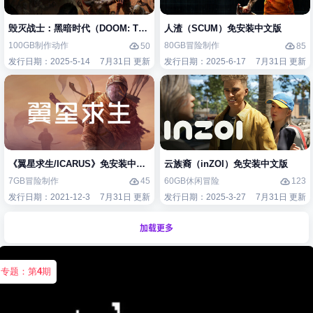
毁灭战士：黑暗时代（DOOM: The Dark Ages）免安装中文版
人渣（SCUM）免安装中文版
100GB
制作
动作
80GB
冒险
制作
50
85
发行日期：2025-5-14
7月31日 更新
发行日期：2025-6-17
7月31日 更新
《翼星求生/ICARUS》免安装中文版
云族裔（inZOI）免安装中文版
7GB
冒险
制作
60GB
休闲
冒险
45
123
发行日期：2021-12-3
7月31日 更新
发行日期：2025-3-27
7月31日 更新
加载更多
专题：第
4
期