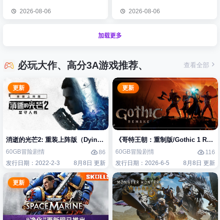
2026-08-06
2026-08-06
加载更多
必玩大作、高分3A游戏推荐、
查看全部
更新
更新
消逝的光芒2: 重装上阵版（Dying Light 2 Stay Human: Reloaded Edi
《哥特王朝：重制版/Gothic 1 Re
60GB
冒险
剧情
60GB
冒险
剧情
86
116
发行日期：2022-2-3
8月8日 更新
发行日期：2026-6-5
8月8日 更新
更新