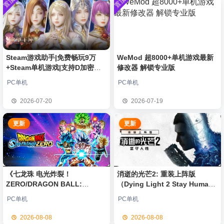
置顶
置顶
中文版
安装中文
）免安装
欢迎
普洱
加入本站
8月6日
版
中文版
欢迎
0**3
加入本站
8月6日
欢迎
c***s
加入本站
8月6日
欢迎
V****y
加入本站
8月6日
欢迎
兔****
加入本站
18分钟前
Steam游戏助手|免费畅玩9万
WeMod 超8000+单机游戏最新
+Steam单机游戏|支持D加密以
修改器 解锁专业版
欢迎
q********6
加入本站
3小时前
及育碧D加密授权
大**颠
签到获取
64
点积分
8小时前
PC单机
PC单机
欢迎
大**颠
加入本站
8小时前
2026-07-20
2026-07-19
欢迎
我*的
加入本站
9小时前
更新
更新
《七龙珠 电光炸裂！
消逝的光芒2: 重装上阵版
ZERO/DRAGON BALL:
（Dying Light 2 Stay Human:
Sparking! ZERO》免安装中文
Reloaded Edition）免安装中文
PC单机
PC单机
版
版
2026-08-08
2026-08-08