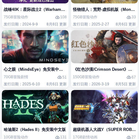
战锤40K：星际战士2（Warhammer 40,000: Space Marine 2）免安装中
怪物猎人：荒野-虚拟机版（Monster H
75GB
冒险
动作
75GB
冒险
动作
108
33
发行日期：2024-9-9
8月8日 更新
发行日期：2025-2-27
8月6日 更新
心之眼（MindsEye）免安装中文版
《红色沙漠/Crimson Desert》免
70GB
冒险
剧情
150GB
冒险
动作
51
67
发行日期：2025-6-10
8月6日 更新
发行日期：2026-3-19
8月5日 更新
哈迪斯2（Hades II）免安装中文版
超级机器人大战Y（SUPER ROBOT
10GB
冒险
动作
17GB
剧情
动画
131
27