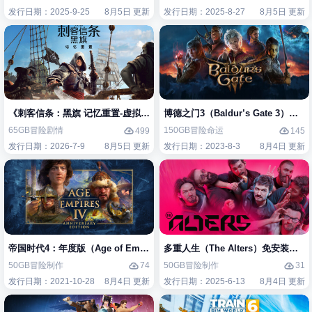
发行日期：2025-9-25
8月5日 更新
发行日期：2025-8-27
8月5日 更新
《刺客信条：黑旗 记忆重置-虚拟机版/Assassin’s Creed Black Flag Re
博德之门3（Baldur’s Gate 3）免
65GB
冒险
剧情
150GB
冒险
命运
499
145
发行日期：2026-7-9
8月5日 更新
发行日期：2023-8-3
8月4日 更新
帝国时代4：年度版（Age of Empires IV: Anniversary Edition）免安装
多重人生（The Alters）免安装中文
50GB
冒险
制作
50GB
冒险
制作
74
31
发行日期：2021-10-28
8月4日 更新
发行日期：2025-6-13
8月4日 更新