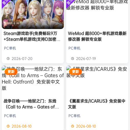
置顶
置顶
中文版
欢迎
兔****
加入本站
8月8日
安装中文
）免安装
版
中文版
欢迎
q********6
加入本站
8月8日
大**颠
签到获取
64
点积分
8月8日
欢迎
大**颠
加入本站
8月8日
欢迎
我*的
加入本站
8月8日
Steam游戏助手|免费畅玩9万
WeMod 超8000+单机游戏最新
+Steam单机游戏|支持D加密以
修改器 解锁专业版
欢迎
D****Z
加入本站
8月7日
及育碧D加密授权
欢迎
有*酱
加入本站
8月7日
PC单机
PC单机
欢迎
微******3
加入本站
2小时前
2026-07-20
2026-07-19
欢迎
陌****
加入本站
4小时前
更新
更新
战争召唤——地狱之门：东线
《翼星求生/ICARUS》免安装中
（Call to Arms – Gates of
文版
Hell: Ostfront）免安装中文版
PC单机
PC单机
2026-08-10
2026-08-10