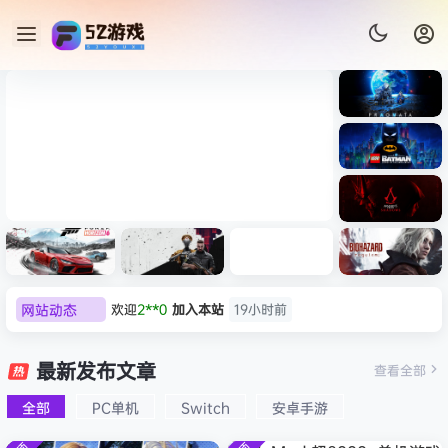
《识质存
在/PRAG
MATA》
《乐高蝙
免安装中
蝠侠：黑
文版
暗骑士之
《剑星/Stellar Blade》本体
《刺客信
遗/LEGO
网站动态
欢迎
2**0
加入本站
19小时前
+修改器打包下载 解压即玩
条：
Batman:
影/Assas
欢迎
m******9
加入本站
8月9日
Legacy
极限竞
《原子之
红色沙漠-
生化危机
sin’s
of the
欢迎
今***虎
加入本站
8月9日
速：地平
心/Atomi
虚拟机版
9：安魂
最新发布文章
Creed
查看全部
Dark
线
c
（Crimso
曲
欢迎
豆豆
加入本站
8月9日
Shadow
Knight》
6（Forza
Heart》
n Desert
（Reside
s》免安装
全部
PC单机
Switch
安卓手游
欢迎
N**e
加入本站
8月9日
免安装中
Horizon
免安装中
HYPERVI
nt Evil
版，非虚
文版
欢迎
沉*****松
加入本站
8月9日
6）免安装
文版
SOR）免
Requiem
拟机