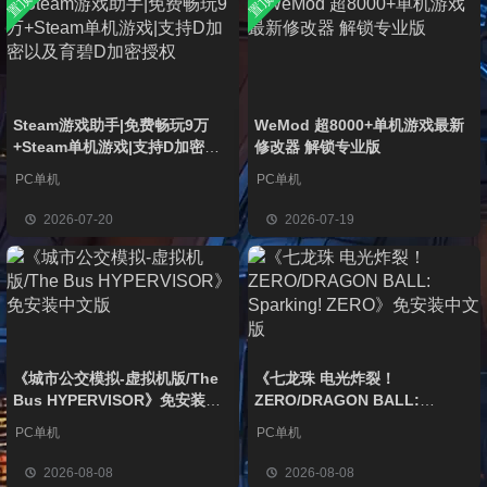
置顶
置顶
中文版
安装中文
）免安装
欢迎
普洱
加入本站
8月6日
版
中文版
欢迎
0**3
加入本站
8月6日
欢迎
c***s
加入本站
8月6日
欢迎
V****y
加入本站
8月6日
欢迎
兔****
加入本站
14小时前
Steam游戏助手|免费畅玩9万
WeMod 超8000+单机游戏最新
+Steam单机游戏|支持D加密以
修改器 解锁专业版
欢迎
q********6
加入本站
16小时前
及育碧D加密授权
大**颠
签到获取
64
点积分
22小时前
PC单机
PC单机
欢迎
大**颠
加入本站
22小时前
2026-07-20
2026-07-19
欢迎
我*的
加入本站
22小时前
《城市公交模拟-虚拟机版/The
《七龙珠 电光炸裂！
Bus HYPERVISOR》免安装中
ZERO/DRAGON BALL:
文版
Sparking! ZERO》免安装中文
PC单机
PC单机
版
2026-08-08
2026-08-08