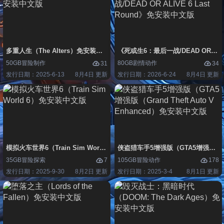
多重人生（The Alters）免安装中文版
《死或生6：最后一战/DEAD OR ALIV
50GB
冒险
制作
80GB
剧情
动作
31
34
发行日期：2025-6-13
8月4日 更新
发行日期：2026-6-24
8月4日 更新
模拟火车世界6（Train Sim World 6）免安装中文版
侠盗猎车手5增强版（GTA5增强版（Gran
35GB
冒险
探索
105GB
冒险
动作
7
178
发行日期：2025-9-30
8月2日 更新
发行日期：2025-3-4
8月1日 更新