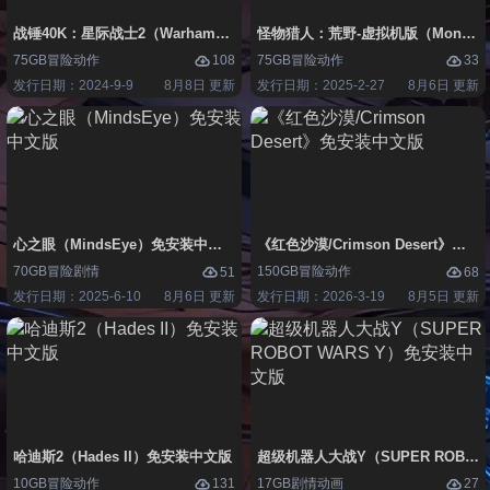
战锤40K：星际战士2（Warhammer 40,000: Space Marine 2）免安装中
怪物猎人：荒野-虚拟机版（Monster H
75GB
冒险
动作
75GB
冒险
动作
108
33
发行日期：2024-9-9
8月8日 更新
发行日期：2025-2-27
8月6日 更新
心之眼（MindsEye）免安装中文版
《红色沙漠/Crimson Desert》免
70GB
冒险
剧情
150GB
冒险
动作
51
68
发行日期：2025-6-10
8月6日 更新
发行日期：2026-3-19
8月5日 更新
哈迪斯2（Hades II）免安装中文版
超级机器人大战Y（SUPER ROBOT
10GB
冒险
动作
17GB
剧情
动画
131
27