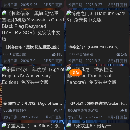
发行日期：2025-9-25
8月5日 更新
发行日期：2025-8-27
8月5日 更新
《刺客信条：黑旗 记忆重置-虚拟机版/Assassin’s Creed Black Flag Re
博德之门3（Baldur’s Gate 3）免
65GB
冒险
剧情
150GB
冒险
命运
499
145
发行日期：2026-7-9
8月5日 更新
发行日期：2023-8-3
8月4日 更新
更新
帝国时代4：年度版（Age of Empires IV: Anniversary Edition）免安装
《阿凡达：潘多拉边境/Avatar: Front
50GB
冒险
制作
90GB
冒险
冒险游戏
74
9
发行日期：2021-10-28
8月4日 更新
发行日期：2024-6-17
8月9日 更新