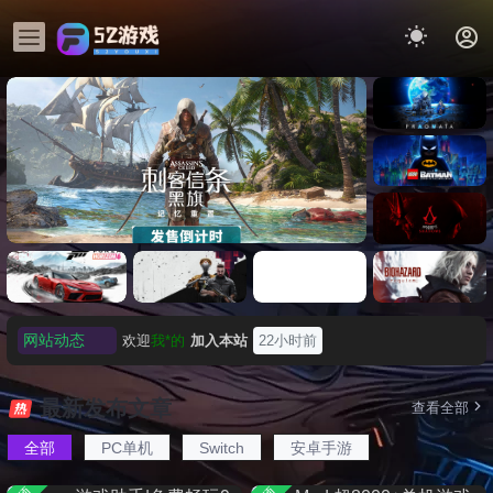
《识质存
在/PRAG
MATA》
《乐高蝙
免安装中
蝠侠：黑
文版
暗骑士之
《刺客信条：黑旗 记忆重置-
007 初露锋
《刺客信
遗/LEGO
网站动态
欢迎
D****Z
加入本站
8月7日
虚拟机版/Assassin’s Creed
Light
条：
Batman:
影/Assass
Legacy of
欢迎
有*酱
加入本站
8月7日
Black Flag Resynced
极限竞
《原子之
红色沙漠-
生化危机
in’s
the Dark
e******i
签到获取
43
点积分
8月7日
速：地平
心/Atomic
虚拟机版
9：安魂
Creed
最新发布文章
查看全部
HYPERVISOR》免安装中文
Knight》
线
Heart》免
（Crimso
曲
欢迎
Q*H
加入本站
8月6日
Shadows
免安装中
版
6（Forza
安装中文
n Desert
（Reside
》免安装
全部
PC单机
Switch
安卓手游
欢迎
e******i
加入本站
8月6日
文版
Horizon
版
HYPERVI
nt Evil
版，非虚
普洱
签到获取
39
点积分
8月6日
6）免安装
SOR）免
Requiem
拟机