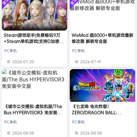
置顶
置顶
中文版
普洱
签到获取
39
点积分
安装中文
8月6日
）免安装
版
中文版
欢迎
普洱
加入本站
8月6日
欢迎
0**3
加入本站
8月6日
欢迎
c***s
加入本站
8月6日
欢迎
沉*****松
加入本站
2小时前
Steam游戏助手|免费畅玩9万
WeMod 超8000+单机游戏最新
+Steam单机游戏|支持D加密以
修改器 解锁专业版
欢迎
兔****
加入本站
18小时前
及育碧D加密授权
欢迎
q********6
加入本站
21小时前
PC单机
PC单机
大**颠
签到获取
64
点积分
8月8日
2026-07-20
2026-07-19
欢迎
大**颠
加入本站
8月8日
《城市公交模拟-虚拟机版/The
《七龙珠 电光炸裂！
Bus HYPERVISOR》免安装中
ZERO/DRAGON BALL:
文版
Sparking! ZERO》免安装中文
PC单机
PC单机
版
2026-08-08
2026-08-08