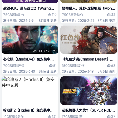
战锤40K：星际战士2（Warhammer 40,000: Space Marine 2）免安装
怪物猎人：荒野-虚拟机版（Monster H
110
33
75GB
冒险
动作
75GB
冒险
动作
发行日期：2024-9-9
8月8日 更新
发行日期：2025-2-27
8月6日 更新
心之眼（MindsEye）免安装中文版
《红色沙漠/Crimson Desert》免
51
68
70GB
冒险
剧情
150GB
冒险
动作
发行日期：2025-6-10
8月6日 更新
发行日期：2026-3-19
8月5日 更新
哈迪斯2（Hades II）免安装中文版
超级机器人大战Y（SUPER ROBOT
131
27
10GB
冒险
动作
17GB
剧情
动画