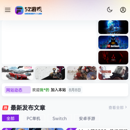
《识质存
在/PRAG
MATA》
《乐高蝙
免安装中
蝠侠：黑
文版
暗骑士之
007 初露锋芒（007 First
《剑星/St
《刺客信
遗/LEGO
网站动态
欢迎
我*的
加入本站
8月8日
Light ）免安装中文版
+修改器
条：
Batman:
影/Assas
欢迎
D****Z
加入本站
8月7日
Legacy
极限竞
《原子之
红色沙漠-
生化危机
sin’s
of the
欢迎
有*酱
加入本站
8月7日
速：地平
心/Atomi
虚拟机版
9：安魂
最新发布文章
Creed
查看全部
Dark
线
c
（Crimso
曲
e******i
签到获取
43
点积分
8月7日
Shadow
Knight》
6（Forza
Heart》
n Desert
（Reside
s》免安装
全部
PC单机
Switch
安卓手游
欢迎
Q*H
加入本站
8月6日
免安装中
Horizon
免安装中
HYPERVI
nt Evil
版，非虚
文版
欢迎
e******i
加入本站
8月6日
6）免安装
文版
SOR）免
Requiem
拟机