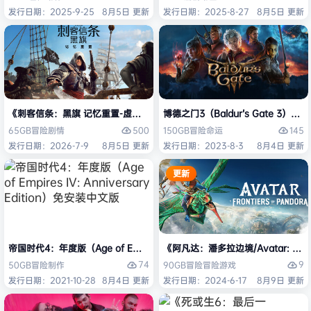
发行日期：2025-9-25
8月5日 更新
发行日期：2025-8-27
8月5日 更新
《刺客信条：黑旗 记忆重置-虚拟机版/Assassin’s Creed Black Flag Re
博德之门3（Baldur’s Gate 3）
500
145
65GB
冒险
剧情
150GB
冒险
命运
发行日期：2026-7-9
8月5日 更新
发行日期：2023-8-3
8月4日 更新
更新
帝国时代4：年度版（Age of Empires IV: Anniversary Edition）免安
《阿凡达：潘多拉边境/Avatar: Front
74
9
50GB
冒险
制作
90GB
冒险
冒险游戏
发行日期：2021-10-28
8月4日 更新
发行日期：2024-6-17
8月9日 更新