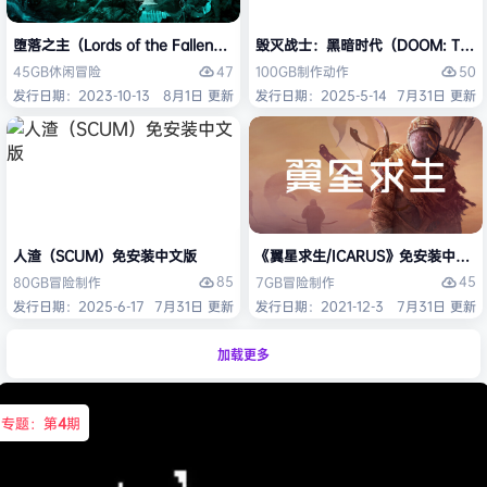
堕落之主（Lords of the Fallen）免安装中文版
毁灭战士：黑暗时代（DOOM: The D
47
50
45GB
休闲
冒险
100GB
制作
动作
发行日期：2023-10-13
8月1日 更新
发行日期：2025-5-14
7月31日 更新
人渣（SCUM）免安装中文版
《翼星求生/ICARUS》免安装中文版
85
45
80GB
冒险
制作
7GB
冒险
制作
发行日期：2025-6-17
7月31日 更新
发行日期：2021-12-3
7月31日 更新
加载更多
专题：第
4
期