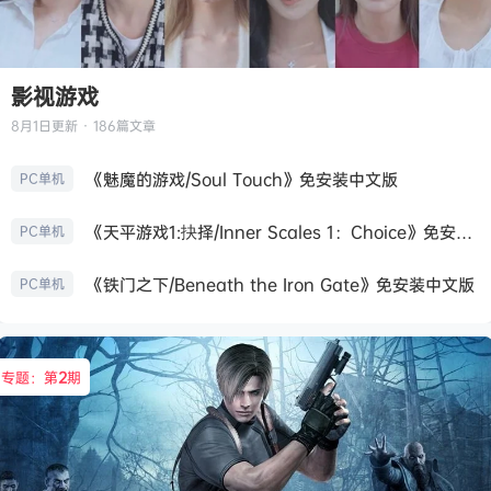
影视游戏
8月1日
更新 · 186篇文章
《魅魔的游戏/Soul Touch》免安装中文版
PC单机
《天平游戏1:抉择/Inner Scales 1：Choice》免安装中文版
PC单机
《铁门之下/Beneath the Iron Gate》免安装中文版
PC单机
专题：第
2
期