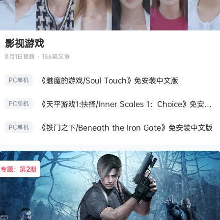
影视游戏
8月1日
更新 · 186篇文章
《魅魔的游戏/Soul Touch》免安装中文版
PC单机
《天平游戏1:抉择/Inner Scales 1：Choice》免安装中文版
PC单机
《铁门之下/Beneath the Iron Gate》免安装中文版
PC单机
专题：第
2
期