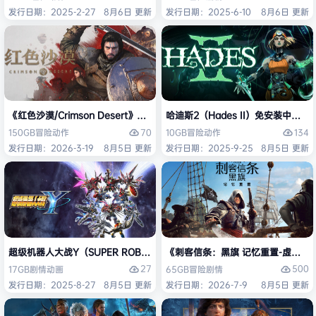
发行日期：2025-2-27
8月6日 更新
发行日期：2025-6-10
8月6日 更新
《红色沙漠/Crimson Desert》免安装中文版
哈迪斯2（Hades II）免安装中文版
70
134
150GB
冒险
动作
10GB
冒险
动作
发行日期：2026-3-19
8月5日 更新
发行日期：2025-9-25
8月5日 更新
超级机器人大战Y（SUPER ROBOT WARS Y）免安装中文版
《刺客信条：黑旗 记忆重置-虚拟机版/Assas
27
500
17GB
剧情
动画
65GB
冒险
剧情
发行日期：2025-8-27
8月5日 更新
发行日期：2026-7-9
8月5日 更新