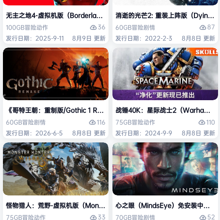
无主之地4-虚拟机版（Borderlands 4 HYPERVISOR）免安装中文版
消逝的光芒2: 重装上阵版（Dying Light
36
87
100GB
冒险
动作
60GB
冒险
剧情
发行日期：2025-9-11
8月9日 更新
发行日期：2022-2-3
8月8日 更新
《哥特王朝：重制版/Gothic 1 Remake》免安装中文版
战锤40K：星际战士2（Warhammer 4
116
110
60GB
冒险
剧情
75GB
冒险
动作
发行日期：2026-6-5
8月8日 更新
发行日期：2024-9-9
8月8日 更新
怪物猎人：荒野-虚拟机版（Monster Hunter Wilds HYPERVISOR）免
心之眼（MindsEye）免安装中文版
33
52
75GB
冒险
动作
70GB
冒险
剧情