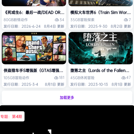
《死或生6：最后一战/DEAD OR ALIVE 6 Last Round》免安装中文版
模拟火车世界6（Train Sim Worl
34
7
80GB
剧情
动作
35GB
冒险
探索
发行日期：2026-6-24
8月4日 更新
发行日期：2025-9-30
8月2日 更新
侠盗猎车手5增强版（GTA5增强版（Grand Theft Auto V Enhanced
堕落之主（Lords of the Fallen
181
47
105GB
冒险
动作
45GB
休闲
冒险
发行日期：2025-3-4
8月1日 更新
发行日期：2023-10-13
8月1日 更新
加载更多
专题：第
4
期