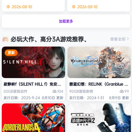
2026-08-10
2026-08-10
加载更多
必玩大作、高分3A游戏推荐、
查看全部
更新
寂静岭f（SILENT HILL f）免安装中文版
碧蓝幻想：RELINK（Granblue Fan
104
99
50GB
冒险
动作
90GB
冒险
剧情
发行日期：2025-9-24
8月10日 更新
发行日期：2024-1-31
8月9日 更新