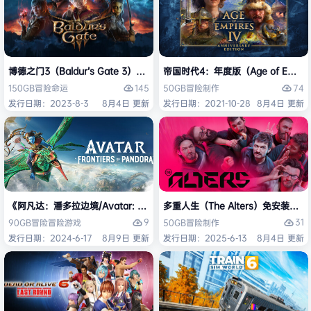
博德之门3（Baldur’s Gate 3）免安装中文版
帝国时代4：年度版（Age of Empires 
145
74
150GB
冒险
命运
50GB
冒险
制作
发行日期：2023-8-3
8月4日 更新
发行日期：2021-10-28
8月4日 更新
《阿凡达：潘多拉边境/Avatar: Frontiers of Pandora》免安装中文版
多重人生（The Alters）免安装中文
9
31
90GB
冒险
冒险游戏
50GB
冒险
制作
发行日期：2024-6-17
8月9日 更新
发行日期：2025-6-13
8月4日 更新