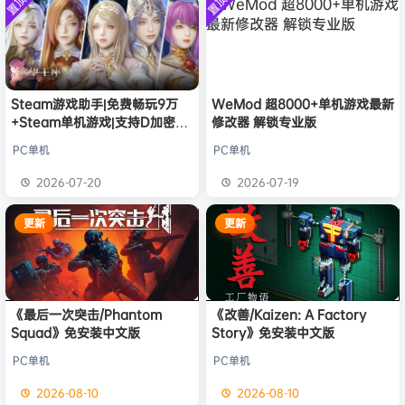
置顶
置顶
中文版
欢迎
大**颠
加入本站
8月8日
安装中文
）免安装
版
中文版
欢迎
我*的
加入本站
8月8日
欢迎
D****Z
加入本站
8月7日
欢迎
有*酱
加入本站
8月7日
欢迎
微******3
加入本站
2分钟前
Steam游戏助手|免费畅玩9万
WeMod 超8000+单机游戏最新
+Steam单机游戏|支持D加密以
修改器 解锁专业版
欢迎
陌****
加入本站
2小时前
及育碧D加密授权
欢迎
2**0
加入本站
17小时前
PC单机
PC单机
欢迎
m******9
加入本站
22小时前
2026-07-20
2026-07-19
欢迎
今***虎
加入本站
8月9日
更新
更新
《最后一次突击/Phantom
《改善/Kaizen: A Factory
Squad》免安装中文版
Story》免安装中文版
PC单机
PC单机
2026-08-10
2026-08-10