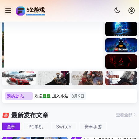
《识质存
在/PRAG
MATA》
《乐高蝙
免安装中
蝠侠：黑
文版
暗骑士之
007 初露锋芒（007 First
《剑星/St
《刺客信
遗/LEGO
网站动态
欢迎
豆豆
加入本站
8月9日
Light ）免安装中文版
+修改器
条：
Batman:
影/Assas
欢迎
N**e
加入本站
8月9日
Legacy
极限竞
《原子之
红色沙漠-
生化危机
sin’s
of the
欢迎
沉*****松
加入本站
8月9日
速：地平
心/Atomi
虚拟机版
9：安魂
最新发布文章
Creed
查看全部
Dark
线
c
（Crimso
曲
欢迎
兔****
加入本站
8月8日
Shadow
Knight》
6（Forza
Heart》
n Desert
（Reside
s》免安装
全部
PC单机
Switch
安卓手游
欢迎
q********6
加入本站
8月8日
免安装中
Horizon
免安装中
HYPERVI
nt Evil
版，非虚
文版
大**颠
签到获取
64
点积分
8月8日
6）免安装
文版
SOR）免
Requiem
拟机