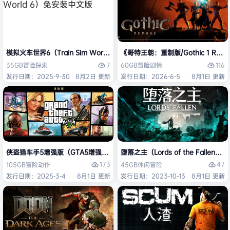
模拟火车世界6（Train Sim World 6）免安装中文版
《哥特王朝：重制版/Gothic 1 Re
7
116
35GB
冒险
探索
60GB
冒险
剧情
发行日期：2025-9-30
8月2日 更新
发行日期：2026-6-5
8月1日 更新
侠盗猎车手5增强版（GTA5增强版（Grand Theft Auto V Enhanced
堕落之主（Lords of the Fallen
173
47
105GB
冒险
动作
45GB
休闲
冒险
发行日期：2025-3-4
8月1日 更新
发行日期：2023-10-13
8月1日 更新