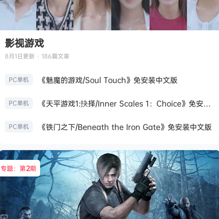
影视游戏
8月1日
更新 · 186篇文章
《魅魔的游戏/Soul Touch》免安装中文版
PC单机
《天平游戏1:抉择/Inner Scales 1：Choice》免安装中文版
PC单机
《铁门之下/Beneath the Iron Gate》免安装中文版
PC单机
专题：第
2
期