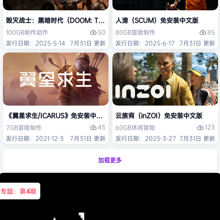
毁灭战士：黑暗时代（DOOM: The Dark Ages）免安装中文版
人渣（SCUM）免安装中文版
50
85
100GB
制作
动作
80GB
冒险
制作
发行日期：2025-5-14
7月31日 更新
发行日期：2025-6-17
7月31日 更新
《翼星求生/ICARUS》免安装中文版
云族裔（inZOI）免安装中文版
45
123
7GB
冒险
制作
60GB
休闲
冒险
发行日期：2021-12-3
7月31日 更新
发行日期：2025-3-27
7月31日 更新
加载更多
专题：第
4
期