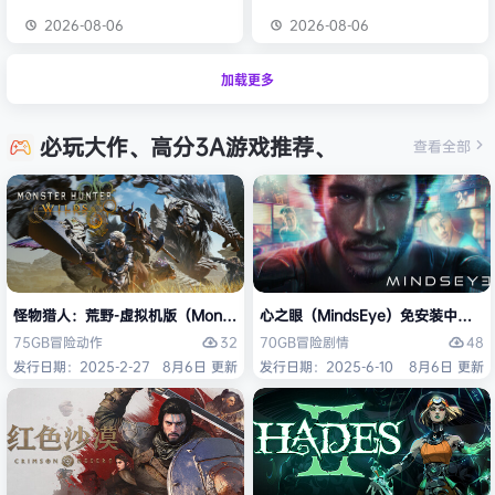
2026-08-06
2026-08-06
加载更多
必玩大作、高分3A游戏推荐、
查看全部
怪物猎人：荒野-虚拟机版（Monster Hunter Wilds HYPERVISOR）免
心之眼（MindsEye）免安装中文版
32
48
75GB
冒险
动作
70GB
冒险
剧情
发行日期：2025-2-27
8月6日 更新
发行日期：2025-6-10
8月6日 更新