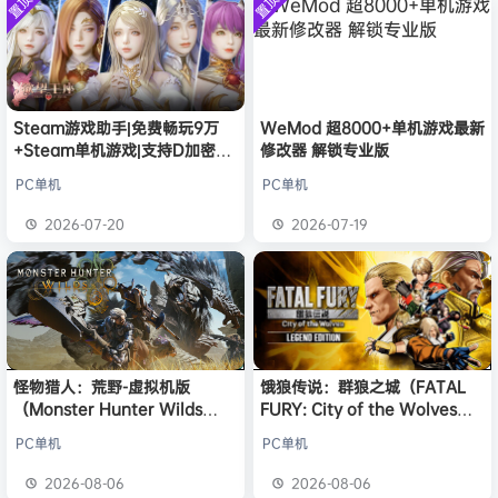
置顶
置顶
中文版
安装中文
）免安装
l***g
签到获取
28
点积分
8月5日
版
中文版
w******g
签到获取
49
点积分
8月4日
欢迎
w******g
加入本站
8月4日
欢迎
D****Z
加入本站
6小时前
Steam游戏助手|免费畅玩9万
WeMod 超8000+单机游戏最新
欢迎
有*酱
加入本站
8小时前
+Steam单机游戏|支持D加密以
修改器 解锁专业版
e******i
签到获取
43
点积分
9小时前
及育碧D加密授权
PC单机
PC单机
欢迎
Q*H
加入本站
8月6日
欢迎
e******i
加入本站
8月6日
2026-07-20
2026-07-19
怪物猎人：荒野-虚拟机版
饿狼传说：群狼之城（FATAL
（Monster Hunter Wilds
FURY: City of the Wolves）
HYPERVISOR）免安装中文版
免安装中文版
PC单机
PC单机
2026-08-06
2026-08-06