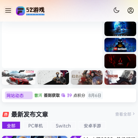
《识质存
在/PRAG
MATA》
《乐高蝙
免安装中
蝠侠：黑
文版
暗骑士之
007 初露锋芒（007 First
《剑星/St
《刺客信
普洱
签到获取
39
点积分
8月6日
遗/LEGO
网站动态
Light ）免安装中文版
+修改器
条：
Batman:
欢迎
普洱
加入本站
8月6日
影/Assas
Legacy
欢迎
0**3
加入本站
8月6日
极限竞
《原子之
红色沙漠-
生化危机
sin’s
of the
速：地平
心/Atomi
虚拟机版
9：安魂
最新发布文章
Creed
欢迎
c***s
加入本站
8月6日
查看全部
Dark
线
c
（Crimso
曲
Shadow
Knight》
欢迎
V****y
加入本站
8月6日
6（Forza
Heart》
n Desert
（Reside
s》免安装
全部
PC单机
Switch
安卓手游
免安装中
欢迎
j***j
加入本站
8月6日
Horizon
免安装中
HYPERVI
nt Evil
版，非虚
文版
6）免安装
文版
SOR）免
Requiem
拟机
欢迎
1******4
加入本站
8月5日