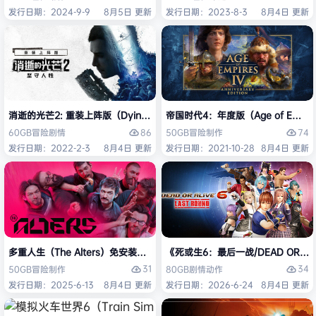
发行日期：2024-9-9
8月5日 更新
发行日期：2023-8-3
8月4日 更新
消逝的光芒2: 重装上阵版（Dying Light 2 Stay Human: Reloaded Ed
帝国时代4：年度版（Age of Empires 
86
74
60GB
冒险
剧情
50GB
冒险
制作
发行日期：2022-2-3
8月4日 更新
发行日期：2021-10-28
8月4日 更新
多重人生（The Alters）免安装中文版
《死或生6：最后一战/DEAD OR ALI
31
34
50GB
冒险
制作
80GB
剧情
动作
发行日期：2025-6-13
8月4日 更新
发行日期：2026-6-24
8月4日 更新