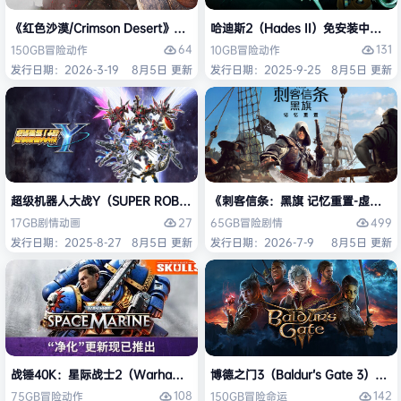
《红色沙漠/Crimson Desert》免安装中文版
哈迪斯2（Hades II）免安装中文版
64
131
150GB
冒险
动作
10GB
冒险
动作
发行日期：2026-3-19
8月5日 更新
发行日期：2025-9-25
8月5日 更新
超级机器人大战Y（SUPER ROBOT WARS Y）免安装中文版
《刺客信条：黑旗 记忆重置-虚拟机版/Assas
27
499
17GB
剧情
动画
65GB
冒险
剧情
发行日期：2025-8-27
8月5日 更新
发行日期：2026-7-9
8月5日 更新
战锤40K：星际战士2（Warhammer 40,000: Space Marine 2）免安装
博德之门3（Baldur’s Gate 3）
108
142
75GB
冒险
动作
150GB
冒险
命运