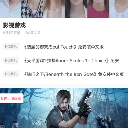
影视游戏
8月1日
更新 · 186篇文章
《魅魔的游戏/Soul Touch》免安装中文版
PC单机
《天平游戏1:抉择/Inner Scales 1：Choice》免安装中文版
PC单机
《铁门之下/Beneath the Iron Gate》免安装中文版
PC单机
专题：第
2
期