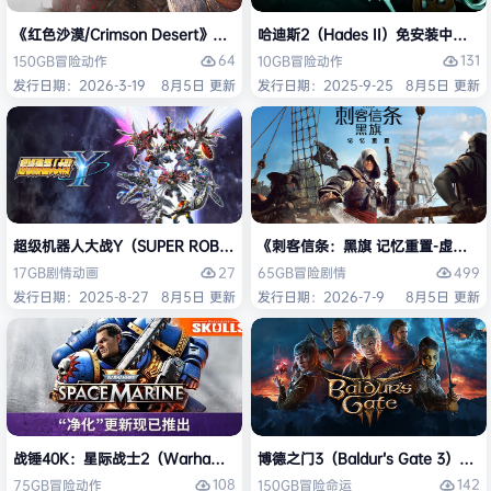
《红色沙漠/Crimson Desert》免安装中文版
哈迪斯2（Hades II）免安装中文版
64
131
150GB
冒险
动作
10GB
冒险
动作
发行日期：2026-3-19
8月5日 更新
发行日期：2025-9-25
8月5日 更新
超级机器人大战Y（SUPER ROBOT WARS Y）免安装中文版
《刺客信条：黑旗 记忆重置-虚拟机版/Assas
27
499
17GB
剧情
动画
65GB
冒险
剧情
发行日期：2025-8-27
8月5日 更新
发行日期：2026-7-9
8月5日 更新
战锤40K：星际战士2（Warhammer 40,000: Space Marine 2）免安装
博德之门3（Baldur’s Gate 3）
108
142
75GB
冒险
动作
150GB
冒险
命运