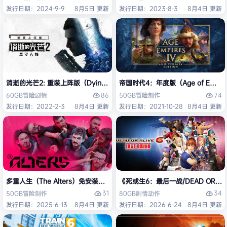
发行日期：2024-9-9
8月5日 更新
发行日期：2023-8-3
8月4日 更新
消逝的光芒2: 重装上阵版（Dying Light 2 Stay Human: Reloaded Ed
帝国时代4：年度版（Age of Empires 
86
74
60GB
冒险
剧情
50GB
冒险
制作
发行日期：2022-2-3
8月4日 更新
发行日期：2021-10-28
8月4日 更新
多重人生（The Alters）免安装中文版
《死或生6：最后一战/DEAD OR ALI
31
34
50GB
冒险
制作
80GB
剧情
动作
发行日期：2025-6-13
8月4日 更新
发行日期：2026-6-24
8月4日 更新