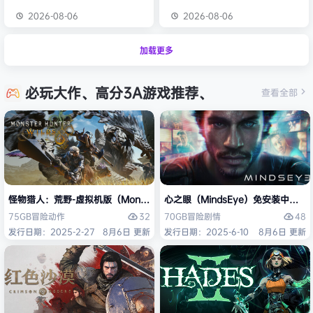
2026-08-06
2026-08-06
加载更多
必玩大作、高分3A游戏推荐、
查看全部
怪物猎人：荒野-虚拟机版（Monster Hunter Wilds HYPERVISOR）免
心之眼（MindsEye）免安装中文版
32
48
75GB
冒险
动作
70GB
冒险
剧情
发行日期：2025-2-27
8月6日 更新
发行日期：2025-6-10
8月6日 更新