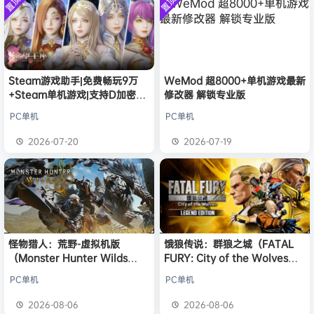
置顶
置顶
中文版
欢迎
1******4
加入本站
安装中文
8月5日
）免安装
版
中文版
l***g
签到获取
28
点积分
8月5日
w******g
签到获取
49
点积分
8月4日
欢迎
w******g
加入本站
8月4日
欢迎
D****Z
加入本站
5小时前
Steam游戏助手|免费畅玩9万
WeMod 超8000+单机游戏最新
+Steam单机游戏|支持D加密以
修改器 解锁专业版
欢迎
有*酱
加入本站
7小时前
及育碧D加密授权
e******i
签到获取
43
点积分
8小时前
PC单机
PC单机
欢迎
Q*H
加入本站
8月6日
2026-07-20
2026-07-19
欢迎
e******i
加入本站
8月6日
怪物猎人：荒野-虚拟机版
饿狼传说：群狼之城（FATAL
（Monster Hunter Wilds
FURY: City of the Wolves）
HYPERVISOR）免安装中文版
免安装中文版
PC单机
PC单机
2026-08-06
2026-08-06