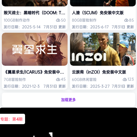
毁灭战士：黑暗时代（DOOM: The Dark Ages）免安装中文版
人渣（SCUM）免安装中文版
50
85
100GB
制作
动作
80GB
冒险
制作
发行日期：2025-5-14
7月31日 更新
发行日期：2025-6-17
7月31日 更新
《翼星求生/ICARUS》免安装中文版
云族裔（inZOI）免安装中文版
45
123
7GB
冒险
制作
60GB
休闲
冒险
发行日期：2021-12-3
7月31日 更新
发行日期：2025-3-27
7月31日 更新
加载更多
专题：第
4
期