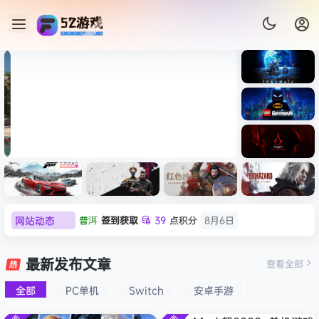
《识质存
在/PRAG
MATA》
《乐高蝙
免安装中
蝠侠：黑
文版
暗骑士之
007 初露锋芒（007 First
《剑星/St
《刺客信
遗/LEGO
网站动态
普洱
签到获取
39
点积分
8月6日
Light ）免安装中文版
+修改器
条：
Batman:
影/Assas
欢迎
普洱
加入本站
8月6日
Legacy
极限竞
《原子之
红色沙漠-
生化危机
sin’s
of the
欢迎
0**3
加入本站
8月6日
速：地平
心/Atomi
虚拟机版
9：安魂
最新发布文章
Creed
查看全部
Dark
线
c
（Crimso
曲
欢迎
c***s
加入本站
8月6日
Shadow
Knight》
6（Forza
Heart》
n Desert
（Reside
s》免安装
全部
PC单机
Switch
安卓手游
欢迎
V****y
加入本站
8月6日
免安装中
Horizon
免安装中
HYPERVI
nt Evil
版，非虚
文版
欢迎
j***j
加入本站
8月6日
6）免安装
文版
SOR）免
Requiem
拟机