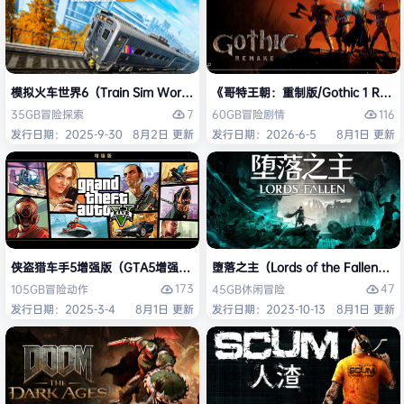
模拟火车世界6（Train Sim World 6）免安装中文版
《哥特王朝：重制版/Gothic 1 Re
7
116
35GB
冒险
探索
60GB
冒险
剧情
发行日期：2025-9-30
8月2日 更新
发行日期：2026-6-5
8月1日 更新
侠盗猎车手5增强版（GTA5增强版（Grand Theft Auto V Enhanced
堕落之主（Lords of the Fallen
173
47
105GB
冒险
动作
45GB
休闲
冒险
发行日期：2025-3-4
8月1日 更新
发行日期：2023-10-13
8月1日 更新