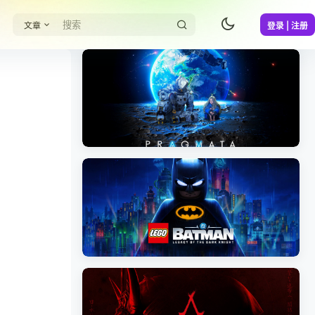
文章
登录 | 注册
《识质存在/PRAGMATA》免安装中文版
《乐高蝙蝠侠：黑暗骑士之遗/LEGO