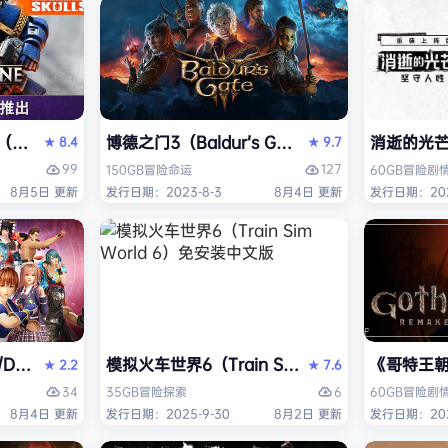
ack Flag Resynced HYPERVISOR》免安装中文版
arhammer 40,000: Space Marine 2）免安装中文版
博德之门3（Baldur’s Gate 3）免安装中文版
消逝的光芒2:
8.4
9.7
★
★
99
127
150GB
冒险
命运
60GB
冒险
剧
8月5日 更新
发行日期：2023-8-3
8月4日 更新
发行日期：202
AD OR ALIVE 6 Last Round》免安装中文版
模拟火车世界6（Train Sim World 6）免安装
《哥特王朝：
2.2
7.6
★
★
34
6
35GB
冒险
探索
60GB
冒险
剧
8月4日 更新
发行日期：2025-9-30
8月2日 更新
发行日期：202