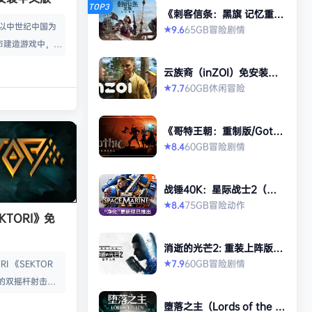
TOP3
《刺客信条：黑旗 记忆重
置-虚拟机版/Assassin’s Cr
款以中世纪中国为
65GB
冒险
剧情
9.6
★
eed Black Flag Resynced
市建造游戏中，规
HYPERVISOR》免安装中文
版
心。你从一名朴实
云族裔（inZOI）免安装中
渐进地规划、生产
文版
60GB
休闲
冒险
7.7
★
管理村民，搭建生
让你的村落以自己
《哥特王朝：重制版/Gothi
—无压力，并享受
c 1 Remake》免安装中文
60GB
冒险
剧情
8.4
★
就感。 探索三大
版
、沙漠平原与肥沃
独特资源、挑战与
战锤40K：星际战士2（Wa
景致。地貌不仅是
rhammer 40,000: Space
75GB
冒险
动作
8.4
★
Marine 2）免安装中文版
KTORI》免
的策略与可达成的
…
消逝的光芒2: 重装上阵版
（Dying Light 2 Stay Hu
60GB
冒险
剧情
7.9
I 《SEKTOR
★
man: Reloaded Edition）
的双摇杆射击游
免安装中文版
技音乐的激烈。谨
堕落之主（Lords of the F