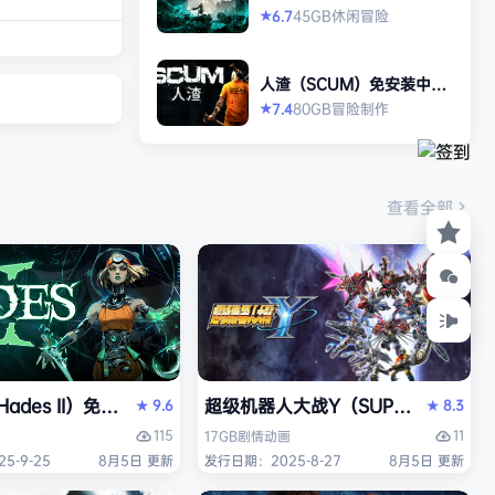
打造强大的构筑，
allen）免安装中文版
45GB
休闲
冒险
6.7
★
场，迎战源源不断
目。这款游戏需要
人渣（SCUM）免安装中文
人肾上腺素飙升，
版
80GB
冒险
制作
7.4
★
撼音乐，可以令你
识状态。 玩法简
耗时较短，大量挑
游戏特色 战役模
查看全部
关卡动态变化，敌
ades II）免安装中文版
超级机器人大战Y（SUPER ROBOT
9.6
8.3
★
★
115
11
17GB
剧情
动画
5-9-25
8月5日 更新
发行日期：2025-8-27
8月5日 更新