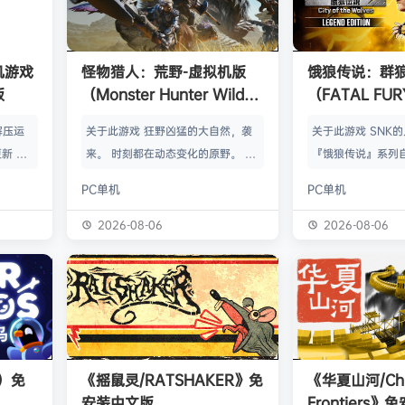
单机游戏
怪物猎人：荒野-虚拟机版
饿狼传说：群
版
（Monster Hunter Wilds
（FATAL FURY:
HYPERVISOR）免安装中文
the Wolve
解压运
关于此游戏 狂野凶猛的大自然，袭
关于此游戏 SNK
版
新 把
来。 时刻都在动态变化的原野。 这
『饿狼传说』系列自
p.asa
是个关于生活在具有两面性的世界中
来一直引领着90
PC单机
PC单机
。 We
的怪物与人们的故事。 你会化为以
潮。从1999年的『饿
游戏，
狩猎强大怪物为生的“猎人”，使用狩
THE WOLVES-
2026-08-06
2026-08-06
由于很多
猎获得的素材打造更强的武器防具，
系列的最新作品『饿狼
以修改器
并逐渐解明这个世界与人们之间的关
the Wolves』
及时的。
联。 进化的狩猎动作，寻求连续不
了加速兴奋的“REV
实已经涵
断的沉浸感，究极的狩猎体验正等待
的“REV系统”可
称】：w
你的到来。 故事 数年前，在公会还
种特殊攻击！“REV
【资源
没有调查过的未踏足领域“封禁之地”
速”，还有S.P.G.区
s）免
《摇鼠灵/RATSHAKER》免
《华夏山河/Chi
的边境上，一名少年“纳塔”获救。
安装中文版
Frontiers
公会根…