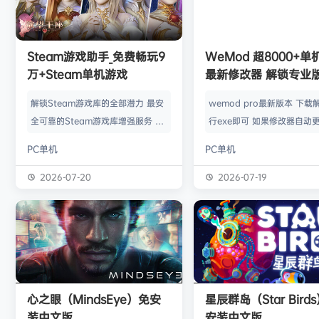
欢迎
Z******U
加入本站
8月4日
欢迎
k******2
加入本站
8月4日
欢迎
C****i
加入本站
8月4日
欢迎
Q*H
加入本站
8小时前
Steam游戏助手_免费畅玩9
WeMod 超8000+
欢迎
e******i
加入本站
8小时前
万+Steam单机游戏
最新修改器 解锁专业
普洱
签到获取
39
点积分
8小时前
解锁Steam游戏库的全部潜力 最安
wemod pro最新版本 下载
欢迎
普洱
加入本站
8小时前
全可靠的Steam游戏库增强服务 工
行exe即可 如果修改器自动更
欢迎
0**3
加入本站
8小时前
具优点： 不修改任何电脑设置、不
旧修改器目录 resources\ap
PC单机
PC单机
修改任何steam设置、安全可靠、
r 这个文件替换到新版的即可
可入库游戏总数 94000+、无视已
Mod 目前支持超过千款热门
2026-07-20
2026-07-19
下架和锁区游戏、支持大多数游戏联
且每周都会追加游戏列表。
机。 无需为每一款游戏单独付费，
修改器原作者都入驻了，所
只需支付一次工具费用或订阅费，即
内容更新应该也是最全、最
可永久访问工具库内的成千上万款游
千款游戏听起来不多，但其
戏，包括昂贵的3A大作。 极大地降
盖了主流热门游戏【资源名
低了玩游戏的经济门槛，让玩家可以
emod pro【资源版本】：
心之眼（MindsEye）免安
星辰群岛（Star Bird
无压力地尝试各种类型的游戏。操
大…
装中文版
安装中文版
作…