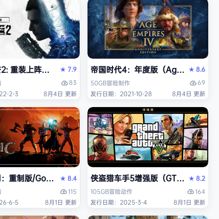
 重装上阵版（Dying Light 2 Stay Human: Reloaded E
帝国时代4：年度版（Age of Empires 
7.9
8.6
★
★
83
69
情
50GB
冒险
制作
2-2-3
8月4日 更新
发行日期：2021-10-28
8月4日 更新
中文版
重制版/Gothic 1 Remake》免安装中文版
侠盗猎车手5增强版（GTA5增强版（Gran
8.4
8.2
★
★
115
164
情
105GB
冒险
动作
6-6-5
8月1日 更新
发行日期：2025-3-4
8月1日 更新