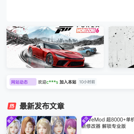
007 初露锋芒（007 First Light ）免
网站动态
欢迎
c***s
加入本站
10小时前
极限竞速：地平线6（Forza Horizon 6）免
《原子之心/
欢迎
V****y
加入本站
12小时前
安装中文版
欢迎
j***j
加入本站
13小时前
最新发布文章
欢迎
1******4
加入本站
8月5日
l***g
签到获取
28
点积分
8月5日
置顶
置顶
w******g
签到获取
49
点积分
8月4日
欢迎
w******g
加入本站
8月4日