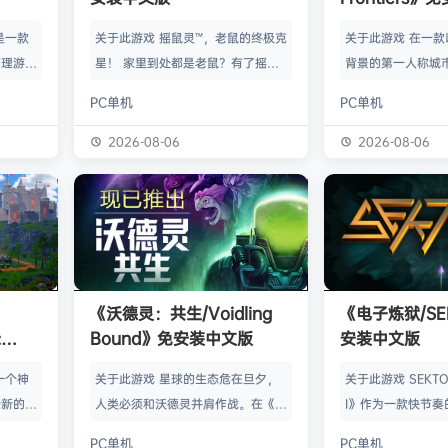
》是一款
关于此游戏 摇鼠灵™，老鼠的终极克
关于此游戏 在一
管理游
星！ 家里到处都是老鼠？有了摇鼠
背景的第一人称城
群，让族
灵™，彻底告别鼠患！全新手段，杀
划、建造并放松身
PC单机
PC单机
类题材的
灭所有不速之客！拿在手上大力摇，
的工匠起步，循序
游太空滋
剩下的交给摇鼠灵™就行了。不用夹
并筑起宏伟建筑。
2026-08-06
2026-08-06
会感激你
子，不会搞得乱糟糟，也不用偷偷摸
产链，打磨物流，
鸟群没了
摸丢死老鼠！ 有了摇鼠灵™，一切尽
的节奏繁荣发展—
，这也只
在掌握！把那只老鼠摇到服从，看着
精巧系统带来的成
描附近
“鼠条”填满。摇得多了，就能慢慢彻
区域——山间隘口
各种隐藏
底解决你的问题了。摇鼠灵™起效
河谷——各自拥有
，也可能
快，用法简单，效果绝佳，让你的烦
令人忍不住截图的
《沃德灵：共生/Voidling
《电子炼狱/SE
设施，以
恼瞬间无影无踪。 为什么选择摇鼠
背景；它会塑造你
:
Bound》免安装中文版
安装中文版
灵™？ 轻松…
目标。发掘古老工
安装中文
一个神
关于此游戏 星球的生态危在旦夕，
关于此游戏 SEKTOR
个新的幻
人类必须和沃德灵并肩作战。在《沃
I》作为一款快节奏
。 在
德灵：共生》中，你将扮演一名太空
戏，融合了硬式科
PC单机
PC单机