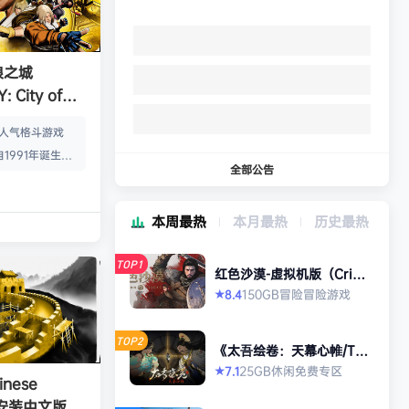
狼之城
 City of
s）免安装中文版
的人气格斗游戏
1991年诞生以
全部公告
年代格斗游戏的热
狼 -MARK OF
本周最热
本月最热
历史最热
』起，时隔26年，
传说 City of
TOP1
终于登场！ ■新实装
红色沙漠-虚拟机版（Crims
on Desert HYPERVISO
系统”！ 新实装
150GB
冒险
冒险游戏
8.4
★
R）免安装中文版
以从战斗开始发动各
武技”、“REV加
TOP2
《太吾绘卷：天幕心帷/The
…
Scroll of Taiwu : Beyond
25GB
休闲
免费专区
7.1
★
The Dom》免安装中文版
nese
》免安装中文版