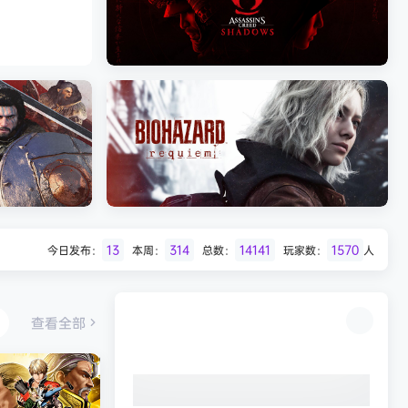
Batman: Legacy of the Dark Knight》
免安装中文版
《剑星/Stellar Blade》本
《刺客信条：影/Assassin’s Creed
Shadows》免安装版，非虚拟机
13
314
14141
1570
今日发布：
本周：
总数：
玩家数：
人
Desert
生化危机9：安魂曲（Resident Evil
Requiem）免安装中文版
查看全部