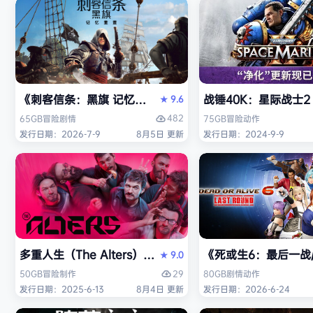
《刺客信条：黑旗 记忆重置-虚拟机版/Assassin’s Creed Bl
战锤40K：星际战士2（W
9.6
★
482
65GB
冒险
剧情
75GB
冒险
动作
发行日期：2026-7-9
8月5日 更新
发行日期：2024-9-9
多重人生（The Alters）免安装中文版
《死或生6：最后一战/DE
9.0
★
29
50GB
冒险
制作
80GB
剧情
动作
发行日期：2025-6-13
8月4日 更新
发行日期：2026-6-24