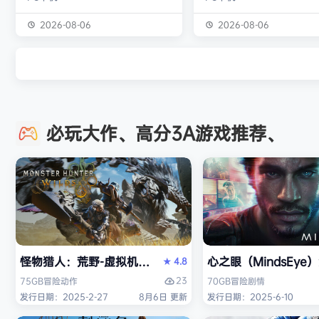
独属于你的强大构筑 装备获取 游戏
虚幻引擎的帮助下，使用已
中的[装备][技能][护身符]主要通过
图形技术和机制以丰富多彩
2026-08-06
2026-08-06
与怪物战斗胜利后随机获得 并可通
现游戏世界。 玩家将看到一
过[打造]、[合成]等系统将装备打造
的世界，令人兴奋的任务，
成[绝世神器]从而战胜更加强大的怪
的情节和谜题。 英雄将面临
物 社交媒体 官方1群：190422729
的战斗和与老板的战斗，无
章节&难度 游戏主要拥有5个章节，
面上还是在地牢里。 你必须
必玩大作、高分3A游戏推荐、
每个大型章节有若干小关卡。 难度
组由命运聚集的五个角色来
可分为：…
伟大的使命-从古老的邪恶中
球！ 一个古老…
怪物猎人：荒野-虚拟机版（Monster Hunter Wilds HY
心之眼（MindsEy
4.8
★
23
75GB
冒险
动作
70GB
冒险
剧情
发行日期：2025-2-27
8月6日 更新
发行日期：2025-6-10