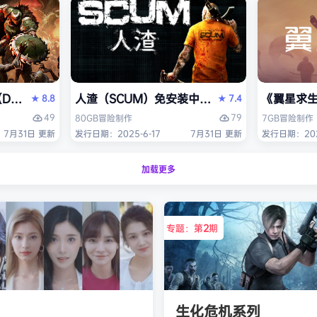
OM: The Dark Ages）免安装中文版
人渣（SCUM）免安装中文版
《翼星求生
8.8
7.4
★
★
49
79
80GB
冒险
制作
7GB
冒险
制作
7月31日 更新
发行日期：2025-6-17
7月31日 更新
发行日期：2021
加载更多
专题：第
2
期
生化危机系列