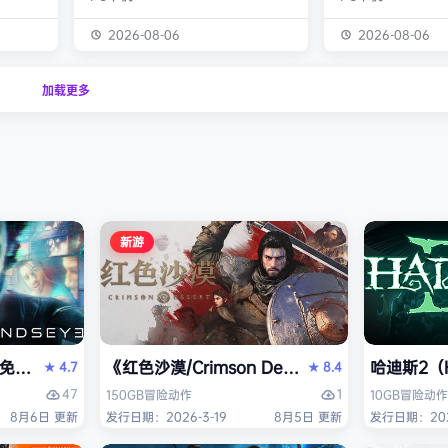
经熟悉的
生物学家，与被称为“沃德灵”的生物
慎选择升级项目，
的方式呈
神经链接。不断孵化、培育、升级、
置身风云变幻的战
2026-08-06
2026-08-06
个开放
进化你的沃德灵伙伴们，与它们一同
地敌人和恢弘的头
一个有趣
对抗寄生疫病，夺回被腐败蹂躏的绿
全神贯注，玩法令
加载更多
与怪物
色星球。 忘掉作为人类的行为直
配合视觉冲击和震
论是在表
觉，这次你将化身沃德灵，与它们神
进入完全不同的意
扮演一
经连接，以第三人称射击作为核心，
洁纯粹，单局游戏
完成一项
充分利用不同沃德灵的射击风格应对
战，重玩度很高。 
拯救地
多变的战场局面，并且在闪避、格
式包含五个世界，
挡、反击等技能的配…
人种…
新游
PERVISOR）免安装中文版
e）免安装中文版
《红色沙漠/Crimson Desert》免安装中文版
哈迪斯2（H
4.7
8.4
★
★
47
1
150GB
冒险
动作
10GB
冒险
动作
8月6日 更新
发行日期：2026-3-19
8月5日 更新
发行日期：202