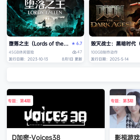
堕落之主（Lords of the Fallen）免安装中文版
毁灭战士：黑暗时代（DO
6.7
★
47
45GB
休闲
冒险
100GB
制作
动作
发行日期：2023-10-13
8月1日 更新
发行日期：2025-5-14
专题：第
4
期
专题：第
3
期
D加密-Voices38
影视游戏