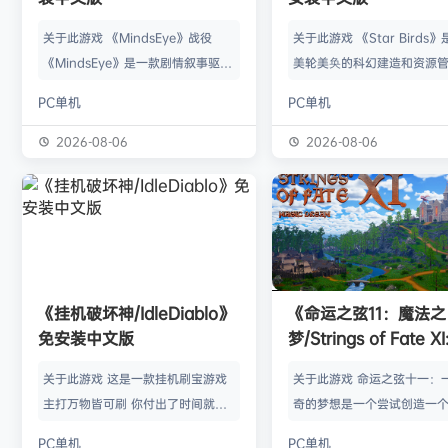
关于此游戏 《MindsEye》战役
关于此游戏 《Star Birds
《MindsEye》是一款剧情叙事驱动
美轮美奂的科幻建造和资源
的惊悚风格单人动作冒险游戏，故事
戏，你将指引遨游太空的鸟
PC单机
PC单机
背景设定在近未来沙漠城市红石城。
群繁盛起来。不论是熟知此
你将扮演雅各布·迪亚兹——一名退
老手玩家，还是只想浅尝神
2026-08-06
2026-08-06
役士兵，因被植入了神秘的神经植入
味的路人过客，星辰群鸟都
体而饱受支离破碎的记忆困扰。在电
的陪伴。什么，你说是因为
影化叙事的战役中，你将执行任务、
你，就立马出乱子？哎呀呀
揭开过往谜团，并直面一场涉及失控
是其中一个原因而已啦。 扫
人工智能、腐败企业与无序军事力量
的小行星，操纵漫游车揭露
的惊天阴谋——这场危机的波及范围
的资源，可能是冰块和金属
《挂机破坏神/IdleDiablo》
《命运之弦11：魔法之
远不止红石城本身。 红石城 红石城
是某些未知之物。建造生产
免安装中文版
梦/Strings of Fate XI
是…
便开采资…
Magic dream》免
关于此游戏 这是一款挂机刷宝游戏
关于此游戏 命运之弦十一：
版
主打万物皆可刷 你付出了时间就必
奇的梦想是一个尝试创造一
然会有所收获 没有最强的装备 只有
想冒险世界的RPG类型的球迷
PC单机
PC单机