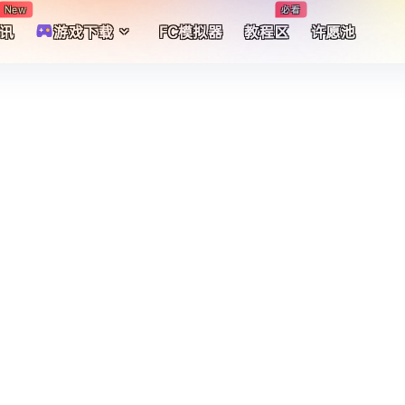
New
必看
讯
游戏下载
FC模拟器
教程区
许愿池