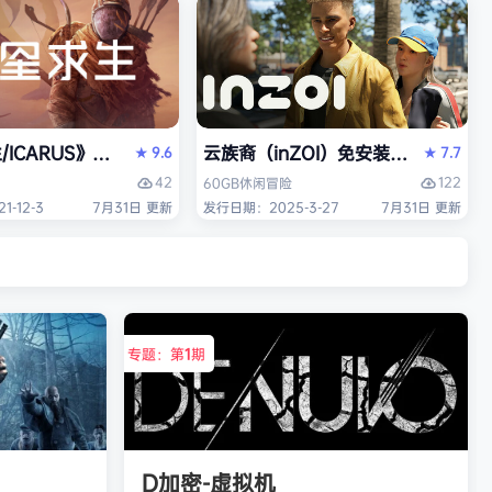
/ICARUS》免安装中文版
云族裔（inZOI）免安装中文版
9.6
7.7
★
★
42
122
60GB
休闲
冒险
-12-3
7月31日 更新
发行日期：2025-3-27
7月31日 更新
专题：第
1
期
D加密-虚拟机